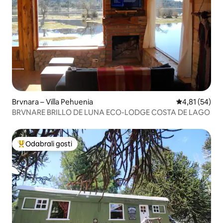
Brvnara – Villa Pehuenia
Prosječna ocje
4,81 (54)
BRVNARE BRILLO DE LUNA ECO-LODGE COSTA DE LAGO
Odabrali gosti
Među najviše rangiranima s oznakom „Odabrali gosti”