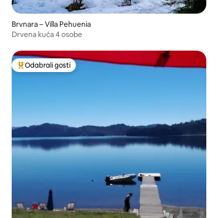
Brvnara – Villa Pehuenia
Drvena kuća 4 osobe
Odabrali gosti
Među najviše rangiranima s oznakom „Odabrali gosti”