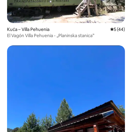
Kuća – Villa Pehuenia
Prosječna o
5 (44)
El Vagón Villa Pehuenia - „Planinska stanica”