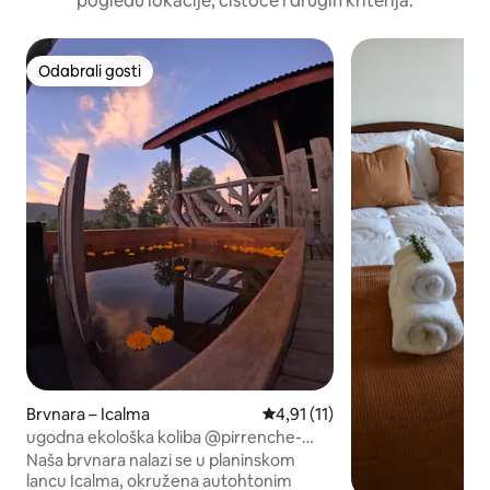
pogledu lokacije, čistoće i drugih kriterija.
Odabrali gosti
Odabrali gosti
Brvnara – Icalma
Prosječna ocjena: 4,91/5, recen
4,91 (11)
ugodna ekološka koliba @pirrenche-
icalma
Naša brvnara nalazi se u planinskom
lancu Icalma, okružena autohtonim