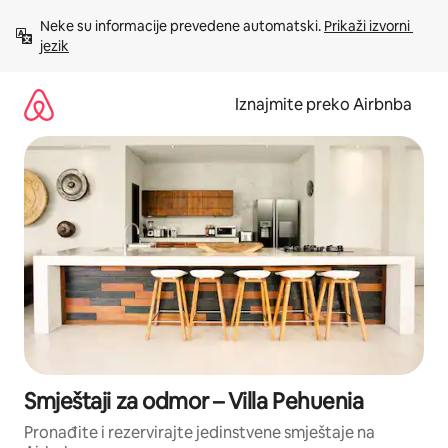
Prijeđi
Neke su informacije prevedene automatski. 
Prikaži izvorni 
na
jezik
sadržaj
Iznajmite preko Airbnba
Smještaji za odmor – Villa Pehuenia
Pronađite i rezervirajte jedinstvene smještaje na