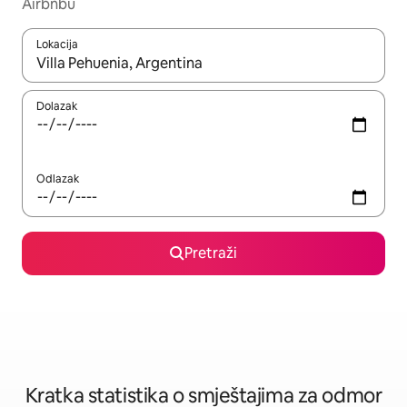
Airbnbu
Lokacija
Kada budu dostupni rezultati, moći ćete ih pregledati koristeći
Dolazak
Odlazak
Pretraži
Kratka statistika o smještajima za odmor