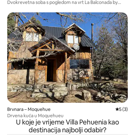
Dvokrevetna soba s pogledom na vrt La Balconada by
DOT
Brvnara – Moquehue
Prosječna
5 (3)
Drvena kuća u Moquehueu
U koje je vrijeme Villa Pehuenia kao
destinacija najbolji odabir?