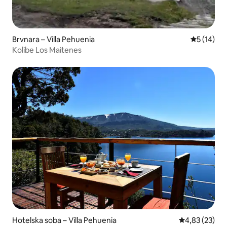
Brvnara – Villa Pehuenia
Prosječna 
5 (14)
Kolibe Los Maitenes
Hotelska soba – Villa Pehuenia
Prosječna ocje
4,83 (23)