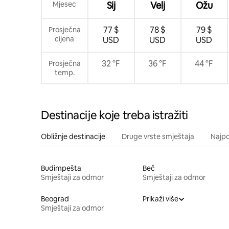
Mjesec
Sij
Velj
Ožu
77 $
78 $
79 $
Prosječna
cijena
USD
USD
USD
32 °F
36 °F
44 °F
Prosječna
temp.
Destinacije koje treba istražiti
Obližnje destinacije
Druge vrste smještaja
Najpo
Budimpešta
Beč
Smještaji za odmor
Smještaji za odmor
Beograd
Prikaži više
Smještaji za odmor