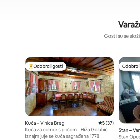
Varaž
Gosti su se složi
Odabrali gosti
Odabrali
Među najviše rangiranima s oznakom „Odabrali gosti”
Odabrali
Kuća – Vinica Breg
Prosječna ocjena: 5/
5 (37)
Kuća za odmor s pričom - Hiža Golubić
Stan – Va
Iznajmljuje se kuća sagrađena 1778.
Stan Opus