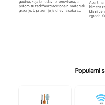
godine, koja je nedavno renovirana, a
Apartman 
pritom su zadržani tradicionalni materijali
klimatizi
gradnje. U prizemlju je dnevna soba s
blizini ce
blagovaonicom, kuhinja, kupaonica s WC-
zgrade. Sastoji se od manje spavaće sobe
om, prostorija saune, a u potkrovlju dvije
i otvoreno
spavaće sobe i predsoblje (ukupno 105
blagovao
m2). Osigurano je parkirno mjesto i
Dnevni bo
natkriveni roštilj s terasom. Oko kuće
na razvlače
nalazi se prekrasna priroda, pa je kuća
HBO kanal
idealna za smještaj ljubitelja prirode,
interneto
lovaca i ribolovaca. U blizini je Arboretum
raspolaganju sušilo za kosu
Opeka i špilja Vindija.
rublja, wa
Sunshower
pruža doži
Popularni s