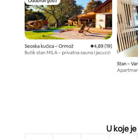
Odabrali gosti
Odabrali gosti
Seoska kućica – Ormož
Prosječna ocjena: 4,89/
4,89 (19)
Butik stan MILA – privatna sauna i jacuzzi
Stan – Va
Apartman
U koje je