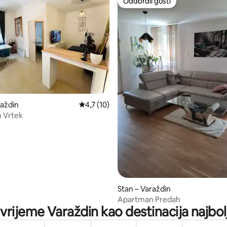
Odabrali gosti
Odabrali gosti
5, recenzija: 19
raždin
Prosječna ocjena: 4,7/5, recenzija: 10
4,7 (10)
 Vrtek
Stan – Varaždin
Apartman Predah
 vrijeme Varaždin kao destinacija najbol