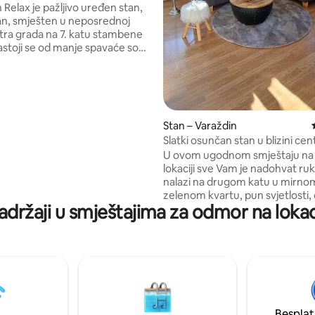
Relax je pažljivo uređen stan,
ran, smješten u neposrednoj
ntra grada na 7. katu stambene
g prostora: kuhinja s
nom i dnevnim boravkom.
ravak opremljen je trosjedom
nje, SMART TV-om s MaxTV i
ima, te besplatnim optičkim
Stan – Varaždin
m. U kupaonici su na
Slatki osunčan stan u blizini cen
, perilica
lk-in tuš sa ugrađenim
U ovom ugodnom smještaju na
 infracrvenim panelom koji
lokaciji sve Vam je nadohvat ruk
vljaj saune.
nalazi na drugom katu u mirnom i
zelenom kvartu, pun svjetlosti
adržaji u smještajima za odmor na lokac
sa svih strana. Udaljen od centra
minuta pješice. Ima mali balko
možete odmarati i uživati. Trgo
udaljena 3 minuta pješice. Stari
udaljen 15 minuta pješice. Benz
udaljena 3 min autom. Ukoliko putujete
autocestom, stan je udaljen 7,
naplatne postaje Varaždin i zov
Besplat