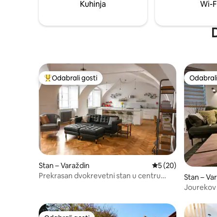
Kuhinja
Wi-F
D
Odabrali gosti
Odabrali
Među najviše rangiranima s oznakom „Odabrali gosti”
Odabrali
Stan – Varaždin
Prosječna ocjena: 5/
5 (20)
Prekrasan dvokrevetni stan u centru
Stan – Va
Varaždina
Jourekov