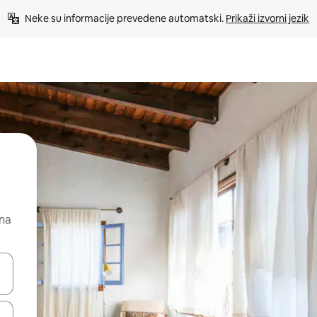
Neke su informacije prevedene automatski. 
Prikaži izvorni jezik
 na
dati koristeći se strelicama prema gore i prema dolje, kao i dodirom i