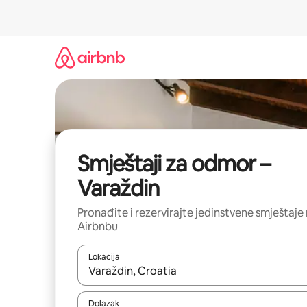
Prijeđi
na
sadržaj
Smještaji za odmor –
Varaždin
Pronađite i rezervirajte jedinstvene smještaje
Airbnbu
Lokacija
Kada budu dostupni rezultati, moći ćete ih pregle
Dolazak