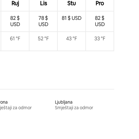
Ruj
Lis
Stu
Pro
82 $
78 $
81 $ USD
82 $
USD
USD
USD
61 °F
52 °F
43 °F
33 °F
rona
Ljubljana
eštaji za odmor
Smještaji za odmor