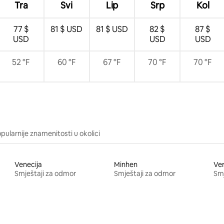
Tra
Svi
Lip
Srp
Kol
77 $
81 $ USD
81 $ USD
82 $
87 $
USD
USD
USD
52 °F
60 °F
67 °F
70 °F
70 °F
pularnije znamenitosti u okolici
Venecija
Minhen
Ve
Smještaji za odmor
Smještaji za odmor
Smj