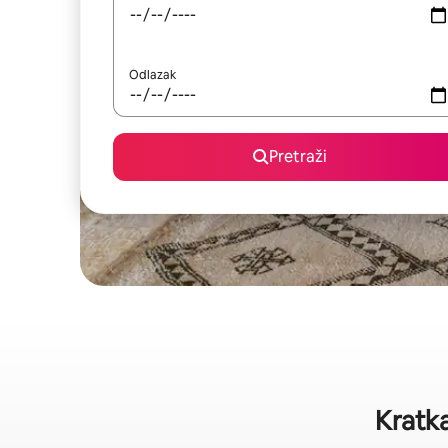
Odlazak
Pretraži
Kratka