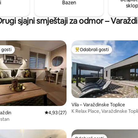
odmor. Besplatan parking ispre
i
Bazen
sklo
rugi sjajni smještaji za odmor – Varažd
 gosti
Odabrali gosti
 gosti
Među najviše rangiranima s oz
Vila – Varaždinske Toplice
5, recenzija: 20
K Relax Place, Varaždinske Topl
raždin
Prosječna ocjena: 4,93/5, recenzija: 27
4,93 (27)
Jacuzzi, Sauna
 stan