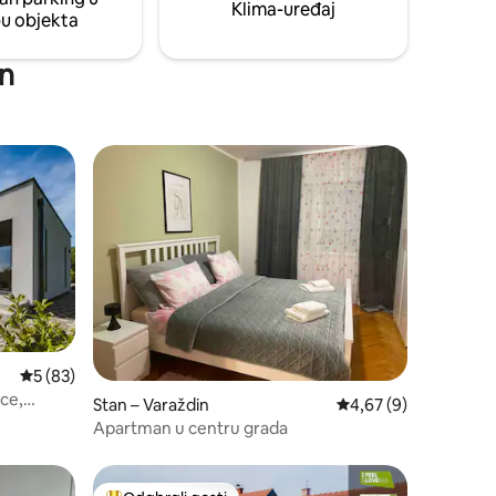
d zgrade.
Klima-uređaj
pu objekta
in
nakom „Odabrali gosti”
Prosječna ocjena: 5/5, recenzija: 83
5 (83)
ice,
Stan – Varaždin
Prosječna ocjena: 4,6
4,67 (9)
Apartman u centru grada