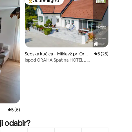
Odabrali gosti
Među najviše rangiranima s oznakom „Odabrali gosti”
Seoska kućica – Miklavž pri Ormo
Prosječna ocjena: 5
5 (25)
žu
Ispod ORAHA Spat na HOTELU
Jerusalem Slovenia
Prosječna ocjena: 5/5, recenzija: 6
5 (6)
ji odabir?