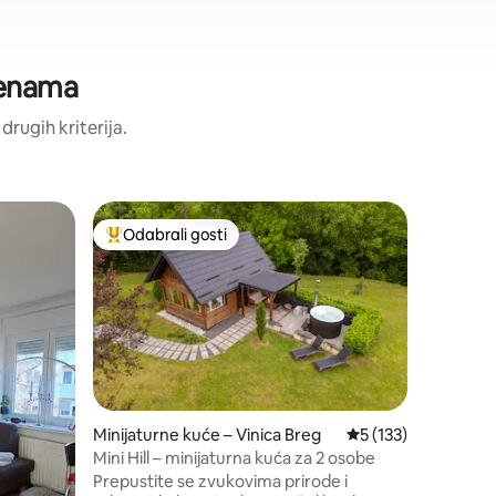
jenama
 drugih kriterija.
Stan – Va
Odabrali gosti
Odabral
nakom „Odabrali gosti”
Među najviše rangiranima s oznakom „Odabrali gosti”
Odabral
Renovira
Uživajte
smještaja
na 11. ka
okolicu.U
6.mj.202
namješta
madracima
suđa,opti
Minijaturne kuće – Vinica Breg
Prosječna ocjena: 5/
5 (133)
dječja ig
Mini Hill – minijaturna kuća za 2 osobe
blizini
Prepustite se zvukovima prirode i
trgovine