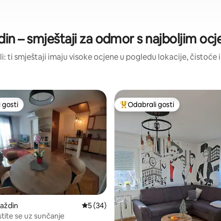
din – smještaji za odmor s najboljim oc
li: ti smještaji imaju visoke ocjene u pogledu lokacije, čistoće i
 gosti
Odabrali gosti
 gosti
Među najviše rangiranima s oz
5, recenzija: 37
raždin
Prosječna ocjena: 5/5, recenzija: 34
5 (34)
tite se uz sunčanje