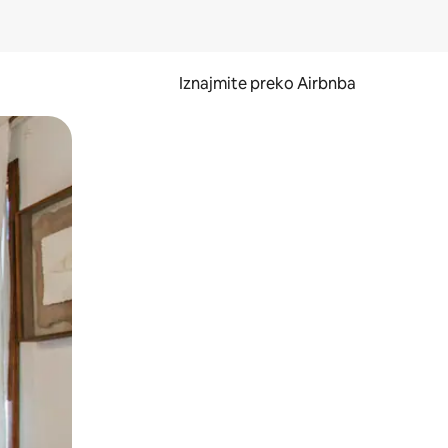
Iznajmite preko Airbnba
li prelaskom prstom po zaslonu.