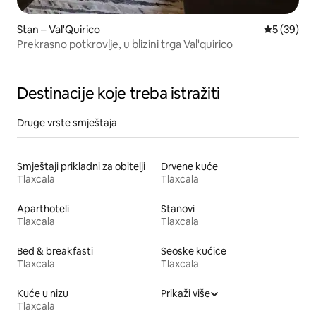
Stan – Val'Quirico
Prosječna o
5 (39)
Prekrasno potkrovlje, u blizini trga Val'quirico
Destinacije koje treba istražiti
Druge vrste smještaja
Smještaji prikladni za obitelji
Drvene kuće
Tlaxcala
Tlaxcala
Aparthoteli
Stanovi
Tlaxcala
Tlaxcala
Bed & breakfasti
Seoske kućice
Tlaxcala
Tlaxcala
Kuće u nizu
Prikaži više
Tlaxcala