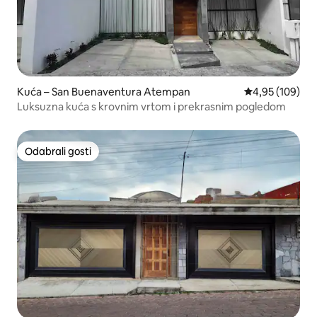
Kuća – San Buenaventura Atempan
Prosječna ocjen
4,95 (109)
Luksuzna kuća s krovnim vrtom i prekrasnim pogledom
Odabrali gosti
Odabrali gosti