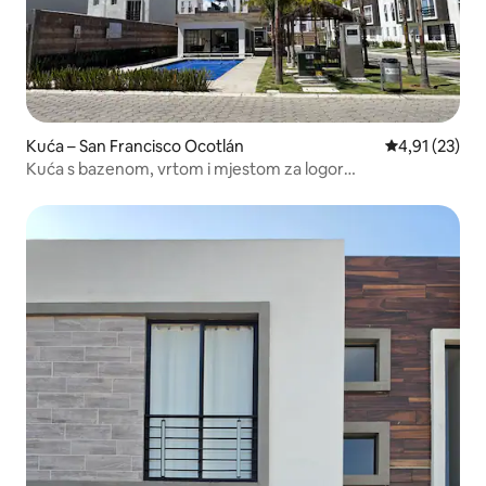
Kuća – San Francisco Ocotlán
Prosječna ocje
4,91 (23)
Kuća s bazenom, vrtom i mjestom za logor
Val'Quirico/VW/Finsa