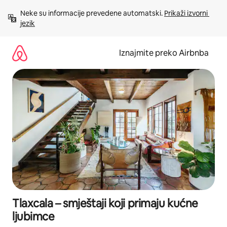
Prijeđi
Neke su informacije prevedene automatski. 
Prikaži izvorni 
na
jezik
sadržaj
Iznajmite preko Airbnba
Tlaxcala – smještaji koji primaju kućne
ljubimce