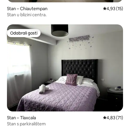
Stan – Chiautempan
Prosječna ocje
4,93 (15)
Stan u blizini centra.
Odabrali gosti
Odabrali gosti
Stan – Tlaxcala
Prosječna ocje
4,83 (71)
Stan s parkiralištem