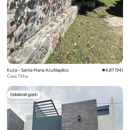
Kuća – Santa Maria Acuitlapilco
Prosječna ocje
4,87 (94)
Casa Titha
Odabrali gosti
Odabrali gosti