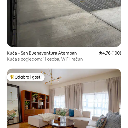
Kuća – San Buenaventura Atempan
Prosječna ocjen
4,76 (100)
Kuća s pogledom: 11 osoba, WiFi, račun
Odabrali gosti
Među najviše rangiranima s oznakom „Odabrali gosti”