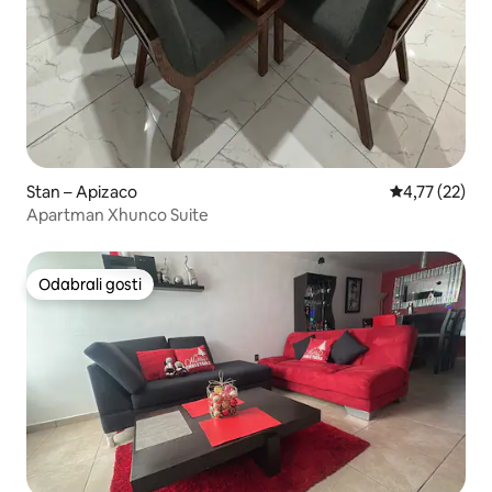
Stan – Apizaco
Prosječna ocje
4,77 (22)
Apartman Xhunco Suite
Odabrali gosti
Odabrali gosti