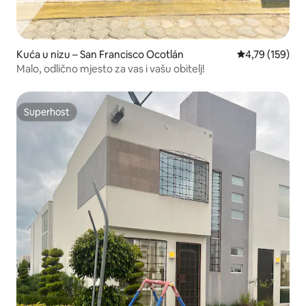
Kuća u nizu – San Francisco Ocotlán
Prosječna ocjen
4,79 (159)
Malo, odlično mjesto za vas i vašu obitelj!
Superhost
Superhost