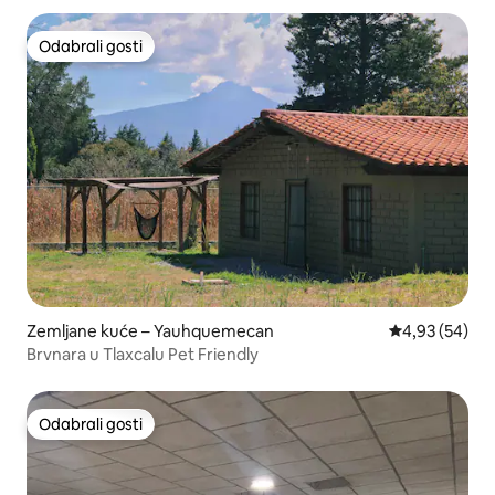
Odabrali gosti
Odabrali gosti
Zemljane kuće – Yauhquemecan
Prosječna ocje
4,93 (54)
Brvnara u Tlaxcalu Pet Friendly
Odabrali gosti
Odabrali gosti