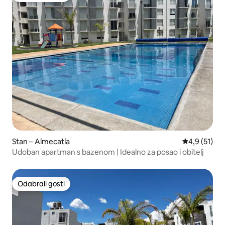
Stan – Almecatla
Prosječna oc
4,9 (51)
Udoban apartman s bazenom | Idealno za posao i obitelj
Odabrali gosti
Odabrali gosti