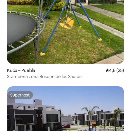
Kuća – Puebla
Prosječna ocj
4,6 (25)
Stambena zona Bosque de los Sauces
Superhost
Superhost