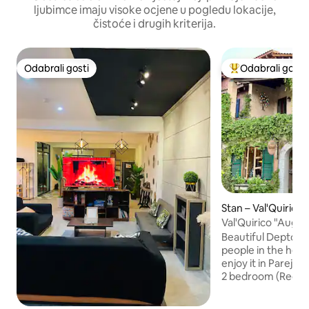
ljubimce imaju visoke ocjene u pogledu lokacije,
čistoće i drugih kriterija.
Odabrali gosti
Odabrali gosti
Odabrali gosti
Među najviše ran
Stan – Val'Quirico
Val'Quirico "Augur
kreveta
Beautiful Depto ide
people in the heart
enjoy it in Pareja, 
2 bedroom (Rec. 1 
King, Rec. 2 c/2 Matrimonial, 2 full
bathrooms and 2 t