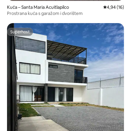
Kuća – Santa Maria Acuitlapilco
Prosječna ocje
4,94 (16)
Prostrana kuća s garažom i dvorištem
Superhost
Superhost