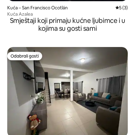
Kuća – San Francisco Ocotlán
Prosječna
5 (3)
Kuća Azalea
Smještaji koji primaju kućne ljubimce i u
kojima su gosti sami
Odabrali gosti
Odabrali gosti