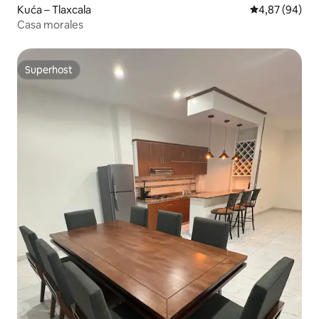
Kuća – Tlaxcala
Prosječna ocje
4,87 (94)
Casa morales
Superhost
Superhost