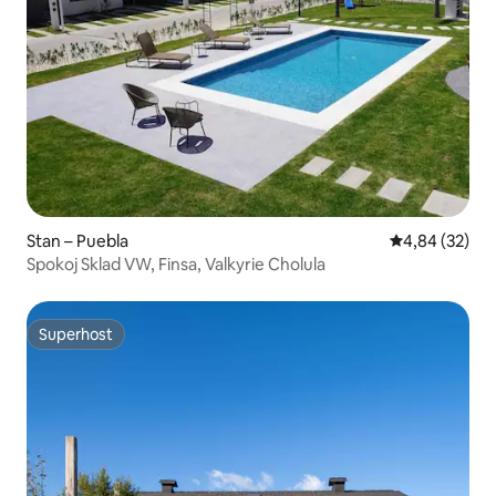
Stan – Puebla
Prosječna ocje
4,84 (32)
Spokoj Sklad VW, Finsa, Valkyrie Cholula
Superhost
Superhost