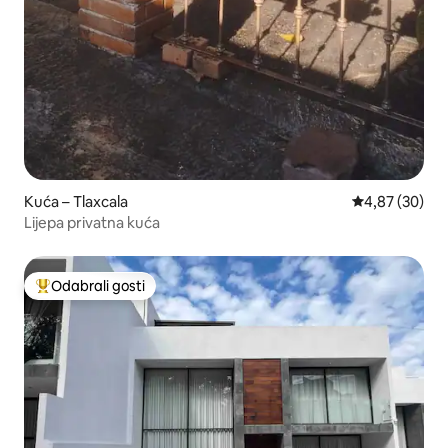
Kuća – Tlaxcala
Prosječna ocje
4,87 (30)
Lijepa privatna kuća
Odabrali gosti
Među najviše rangiranima s oznakom „Odabrali gosti”