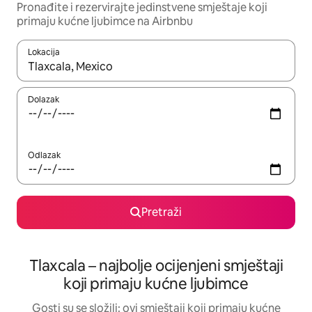
Pronađite i rezervirajte jedinstvene smještaje koji
primaju kućne ljubimce na Airbnbu
Lokacija
Kada budu dostupni rezultati, moći ćete ih pregledati koristeći
Dolazak
Odlazak
Pretraži
Tlaxcala – najbolje ocijenjeni smještaji
koji primaju kućne ljubimce
Gosti su se složili: ovi smještaji koji primaju kućne