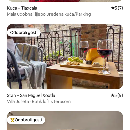
Kuća – Tlaxcala
Prosječna
5 (7)
Mala udobna i lijepo uređena kuća/Parking
Odabrali gosti
Odabrali gosti
Stan – San Miguel Xoxtla
Prosječna
5 (9)
Villa Julieta · Butik loft s terasom
Odabrali gosti
Među najviše rangiranima s oznakom „Odabrali gosti”