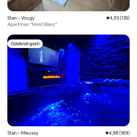
Stan – Vougy
Prosječna ocjen
4,93 (135)
Apartman "Mont Blanc"
Odabrali gosti
Odabrali gosti
Stan – Mieussy
Prosječna ocjen
4,98 (169)