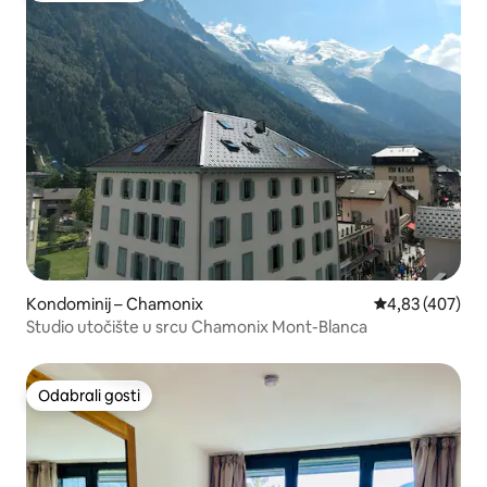
Kondominij – Chamonix
Prosječna ocjen
4,83 (407)
Studio utočište u srcu Chamonix Mont-Blanca
Odabrali gosti
Odabrali gosti