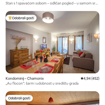
Stan s 1 spavaćom sobom – odličan pogled – u samom srcu
Chamonixa
Odabrali gosti
Među najviše rangiranima s oznakom „Odabrali gosti”
Kondominij – Chamonix
Prosječna ocjen
4,94 (452)
„Au flocon”: šarm i udobnost u središtu grada
Odabrali gosti
Odabrali gosti