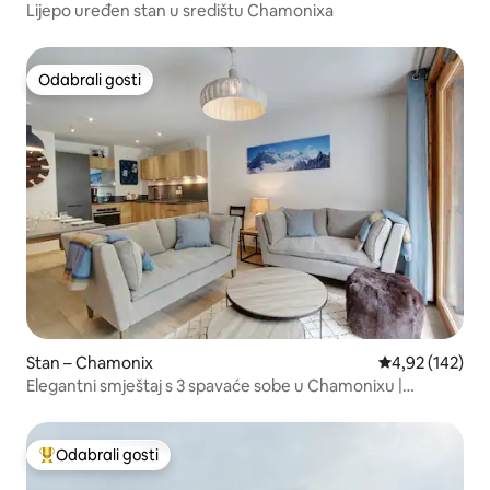
Lijepo uređen stan u središtu Chamonixa
Odabrali gosti
Odabrali gosti
Stan – Chamonix
Prosječna ocjen
4,92 (142)
Elegantni smještaj s 3 spavaće sobe u Chamonixu |
Središnji položaj i moderan stil
Odabrali gosti
Među najviše rangiranima s oznakom „Odabrali gosti”