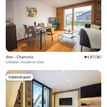
Stan – Chamonix
Prosječna ocje
4,97 (36)
Udoban i moderan stan
Odabrali gosti
Odabrali gosti