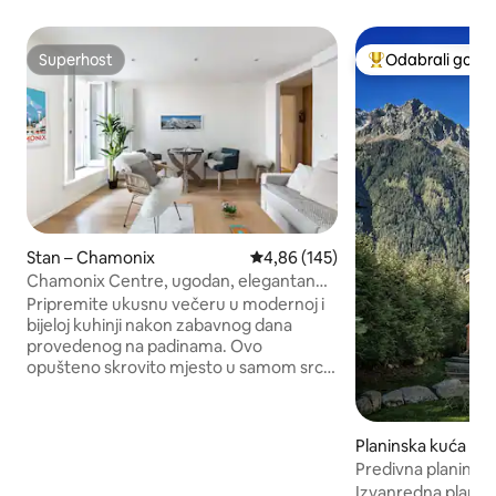
Superhost
Odabrali gosti
Superhost
Među najviše ran
Stan – Chamonix
Prosječna ocjena: 4,86/5, recenz
4,86 (145)
Chamonix Centre, ugodan, elegantan
stan
Pripremite ukusnu večeru u modernoj i
bijeloj kuhinji nakon zabavnog dana
provedenog na padinama. Ovo
opušteno skrovito mjesto u samom srcu
zbivanja spaja reciklirano drvo, starinsko
oglašavanje i pogled na Le Brévent s
balkona. Stan ima ulaz, kuhinju/ salon s
Planinska kuća – 
blagovaonicom, dvije spavaće sobe i
Predivna planinsk
dvije kupaonice Gosti mogu koristiti cijeli
sauna, u blizini sk
Izvanredna planin
stan. 0699409997 Zgrada se nalazi u