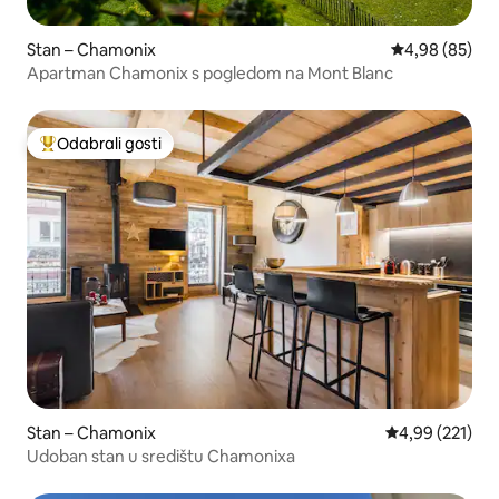
Stan – Chamonix
Prosječna ocje
4,98 (85)
Apartman Chamonix s pogledom na Mont Blanc
Odabrali gosti
Među najviše rangiranima s oznakom „Odabrali gosti”
Stan – Chamonix
Prosječna ocjen
4,99 (221)
Udoban stan u središtu Chamonixa