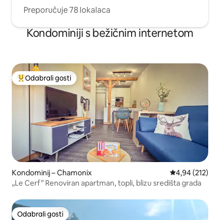
Preporučuje 78 lokalaca
Kondominiji s bežičnim internetom
Odabrali gosti
Među najviše rangiranima s oznakom „Odabrali gosti”
Kondominij – Chamonix
Prosječna ocjen
4,94 (212)
„Le Cerf” Renoviran apartman, topli, blizu središta grada
Odabrali gosti
Odabrali gosti