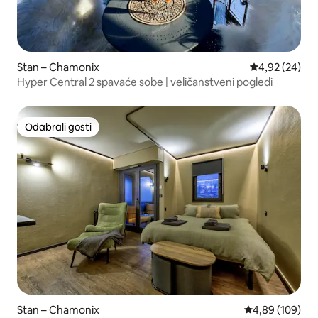
Stan – Chamonix
Prosječna ocje
4,92 (24)
Hyper Central 2 spavaće sobe | veličanstveni pogledi
Odabrali gosti
Odabrali gosti
Stan – Chamonix
Prosječna ocjen
4,89 (109)