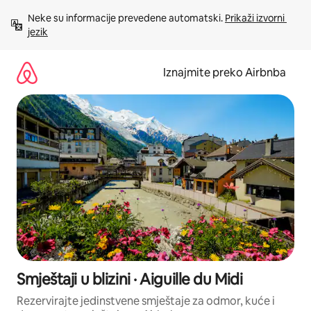
Prijeđi
Neke su informacije prevedene automatski. 
Prikaži izvorni 
na
jezik
sadržaj
Iznajmite preko Airbnba
Smještaji u blizini · Aiguille du Midi
Rezervirajte jedinstvene smještaje za odmor, kuće i