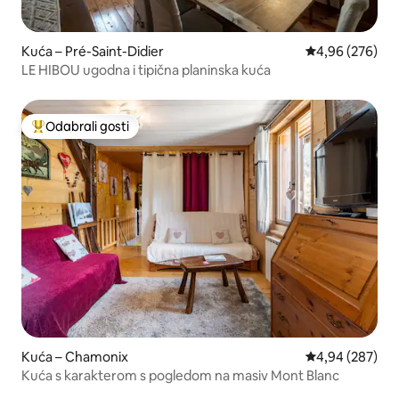
Kuća – Pré-Saint-Didier
Prosječna ocjen
4,96 (276)
LE HIBOU ugodna i tipična planinska kuća
Odabrali gosti
Među najviše rangiranima s oznakom „Odabrali gosti”
Kuća – Chamonix
Prosječna ocjen
4,94 (287)
Kuća s karakterom s pogledom na masiv Mont Blanc