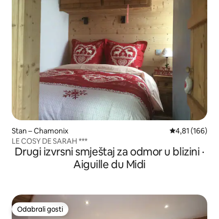
Stan – Chamonix
Prosječna ocjen
4,81 (166)
LE COSY DE SARAH ***
Drugi izvrsni smještaj za odmor u blizini ·
Aiguille du Midi
Odabrali gosti
Odabrali gosti