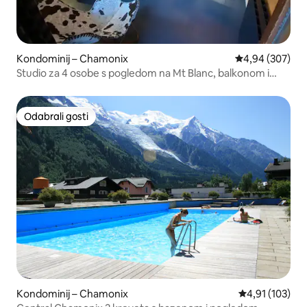
Kondominij – Chamonix
Prosječna ocjen
4,94 (307)
Studio za 4 osobe s pogledom na Mt Blanc, balkonom i
jacuzzijem
Odabrali gosti
Odabrali gosti
Kondominij – Chamonix
Prosječna ocjen
4,91 (103)