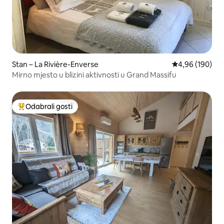
Stan – La Rivière-Enverse
Prosječna ocjen
4,96 (190)
Mirno mjesto u blizini aktivnosti u Grand Massifu
Odabrali gosti
Među najviše rangiranima s oznakom „Odabrali gosti”