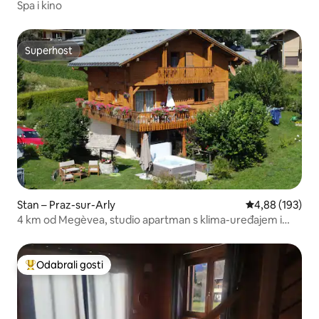
Spa i kino
Superhost
Superhost
Stan – Praz-sur-Arly
Prosječna ocjen
4,88 (193)
4 km od Megèvea, studio apartman s klima-uređajem i
jacuzzijem
Odabrali gosti
Među najviše rangiranima s oznakom „Odabrali gosti”