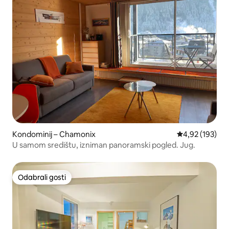
Kondominij – Chamonix
Prosječna ocjen
4,92 (193)
U samom središtu, izniman panoramski pogled. Jug.
Odabrali gosti
Odabrali gosti