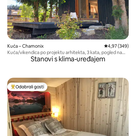
Kuća – Chamonix
Prosječna ocjen
4,97 (349)
Kuća/vikendica po projektu arhitekta, 3 kata, pogled na
Stanovi s klima-uređajem
Mt-Blanc
Odabrali gosti
Među najviše rangiranima s oznakom „Odabrali gosti”