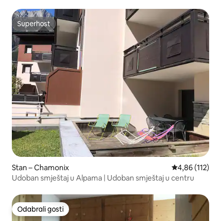
Superhost
Superhost
Stan – Chamonix
Prosječna ocjen
4,86 (112)
Udoban smještaj u Alpama | Udoban smještaj u centru
Odabrali gosti
Odabrali gosti