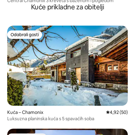
Central Chamonix 3 kreveta s bazenom i pogledom
Kuće prikladne za obitelji
Odabrali gosti
Odabrali gosti
Kuća – Chamonix
Prosječna ocje
4,92 (50)
Luksuzna planinska kuća s 5 spavaćih soba