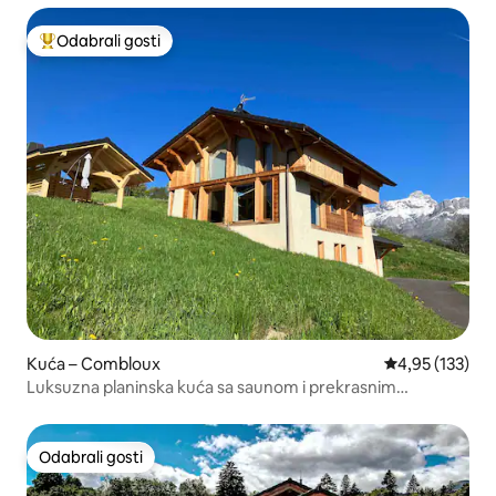
Odabrali gosti
Među najviše rangiranima s oznakom „Odabrali gosti”
Kuća – Combloux
Prosječna ocjen
4,95 (133)
Luksuzna planinska kuća sa saunom i prekrasnim
pogledom
Odabrali gosti
Odabrali gosti