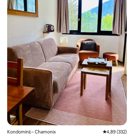
Kondominij – Chamonix
Prosječna ocjen
4,89 (332)