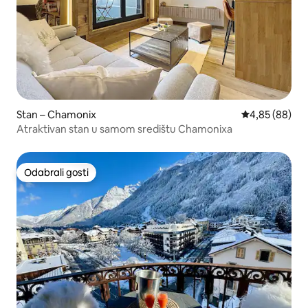
Stan – Chamonix
Prosječna ocje
4,85 (88)
Atraktivan stan u samom središtu Chamonixa
Odabrali gosti
Odabrali gosti