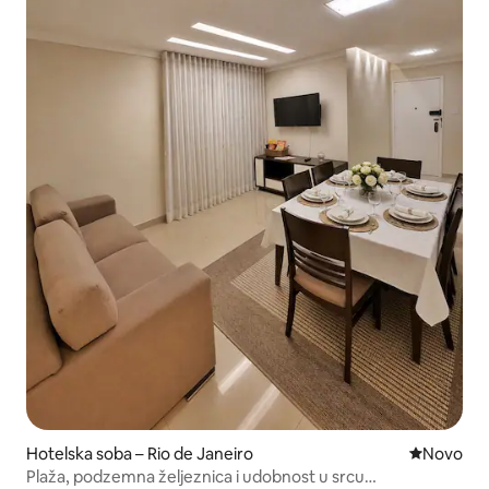
Hotelska soba – Rio de Janeiro
Novi smješ
Novo
Plaža, podzemna željeznica i udobnost u srcu