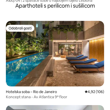
Albq704 | 2 spavaće sobe u najboljem dijelu Leblona
Aparthoteli s perilicom i sušilicom
Odabrali gosti
Odabrali gosti
Hotelska soba – Rio de Janeiro
Prosječna ocjen
4,92 (106)
Koncept stana - Av Atlantica 9º floor