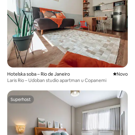
Hotelska soba – Rio de Janeiro
Novi smješ
Novo
Laris Rio – Udoban studio apartman u Copanemi
Superhost
Superhost