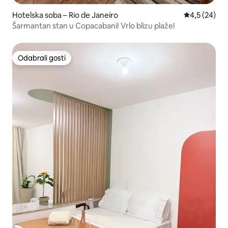
Hotelska soba – Rio de Janeiro
Prosječna ocj
4,5 (24)
Šarmantan stan u Copacabani! Vrlo blizu plaže!
Odabrali gosti
Odabrali gosti