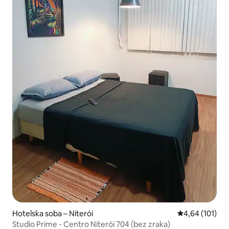
Hotelska soba – Niterói
Prosječna ocjen
4,64 (101)
Studio Prime - Centro Niterói 704 (bez zraka)