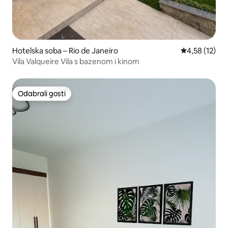
Hotelska soba – Rio de Janeiro
Prosječna ocje
4,58 (12)
Vila Valqueire Vila s bazenom i kinom
Odabrali gosti
Odabrali gosti