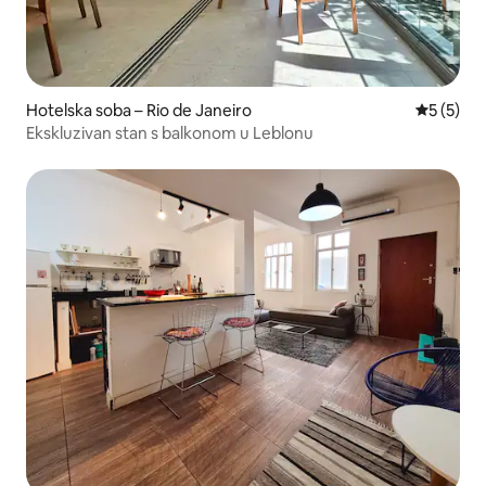
Hotelska soba – Rio de Janeiro
Prosječna
5 (5)
Ekskluzivan stan s balkonom u Leblonu