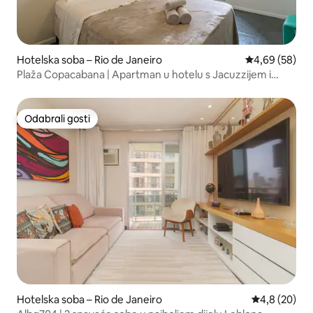
Hotelska soba – Rio de Janeiro
Prosječna ocje
4,69 (58)
Plaža Copacabana | Apartman u hotelu s Jacuzzijem i
teretanom
Odabrali gosti
Odabrali gosti
Hotelska soba – Rio de Janeiro
Prosječna ocj
4,8 (20)