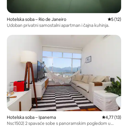
Hotelska soba – Rio de Janeiro
Prosječna 
5 (12)
Udoban privatni samostalni apartman i čajna kuhinja.
Hotelska soba – Ipanema
Prosječna ocj
4,77 (13)
Nsc1502| 2 spavaće sobe s panoramskim pogledom u