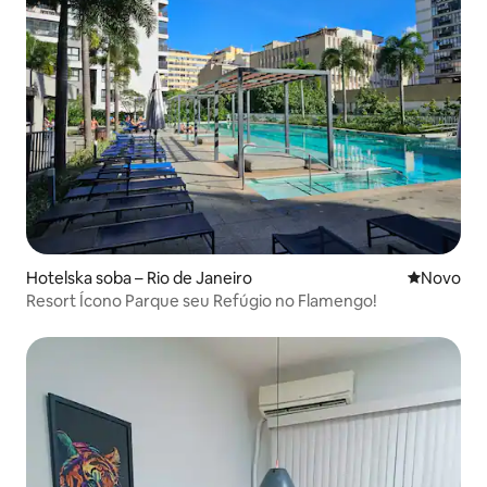
Hotelska soba – Rio de Janeiro
Novi smješ
Novo
Resort Ícono Parque seu Refúgio no Flamengo!