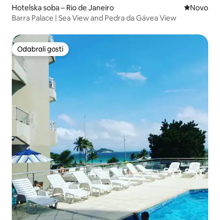
Hotelska soba – Rio de Janeiro
Novi smješ
Novo
Barra Palace | Sea View and Pedra da Gávea View
Odabrali gosti
Odabrali gosti