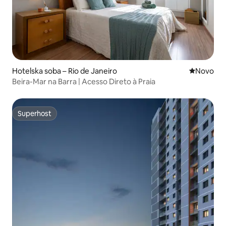
Hotelska soba – Rio de Janeiro
Novi smješ
Novo
Beira-Mar na Barra | Acesso Direto à Praia
Superhost
Superhost