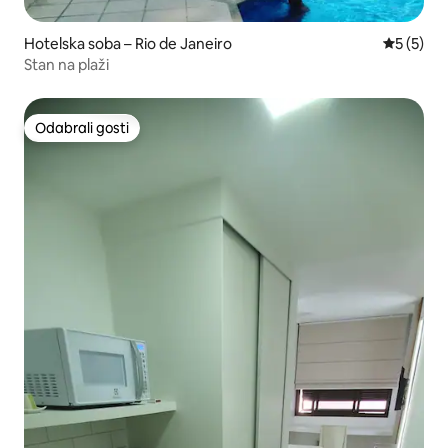
Hotelska soba – Rio de Janeiro
Prosječna
5 (5)
Stan na plaži
Odabrali gosti
Odabrali gosti