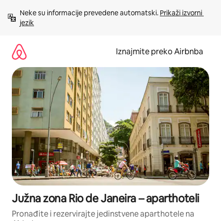
Prijeđi
Neke su informacije prevedene automatski. 
Prikaži izvorni 
na
jezik
sadržaj
Iznajmite preko Airbnba
Južna zona Rio de Janeira – aparthoteli
Pronađite i rezervirajte jedinstvene aparthotele na