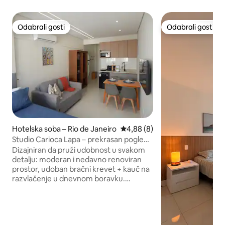
Odabrali gosti
Odabrali gosti
Odabrali gosti
Odabrali gosti
Hotelska soba – Rio de Janeiro
Prosječna ocjena: 4,88/5, rece
4,88 (8)
Studio Carioca Lapa – prekrasan pogled i
krovna terasa
Dizajniran da pruži udobnost u svakom
detalju: moderan i nedavno renoviran
prostor, udoban bračni krevet + kauč na
razvlačenje u dnevnom boravku.
Potpuno opremljena kuhinja (minibar,
ploča za kuhanje, friteza na vrući zrak,
mikrovalna pećnica, lonci, električni
aparat za kavu, električno kuhalo za