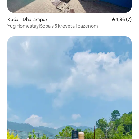
Kuća – Dharampur
Prosječna ocj
4,86 (7)
Yug Homestay|Soba s 5 kreveta i bazenom