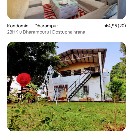
Kondominij – Dharampur
Prosječna ocje
4,95 (20)
2BHK u Dharampuru | Dostupna hrana