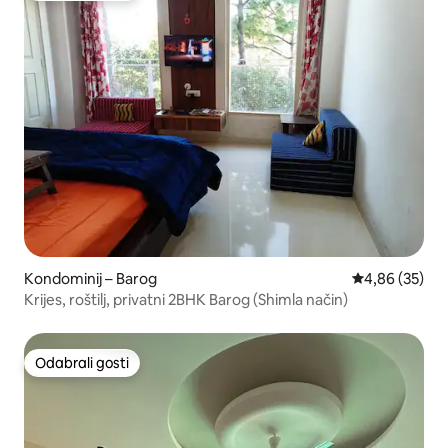
Kondominij – Barog
Prosječna ocje
4,86 (35)
Krijes, roštilj, privatni 2BHK Barog (Shimla način)
Odabrali gosti
Odabrali gosti