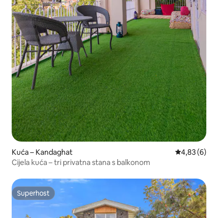
Kuća – Kandaghat
Prosječna ocj
4,83 (6)
Cijela kuća – tri privatna stana s balkonom
Superhost
Superhost