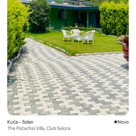
Kuća – Solan
Novi smješ
Novo
The Pistachio Villa, Club Selora