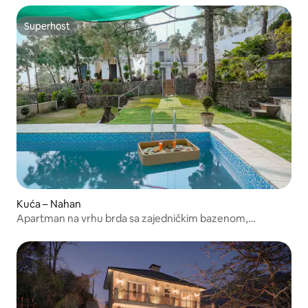
Superhost
Superhost
Kuća – Nahan
Apartman na vrhu brda sa zajedničkim bazenom,
pogledom na vrt i brdo