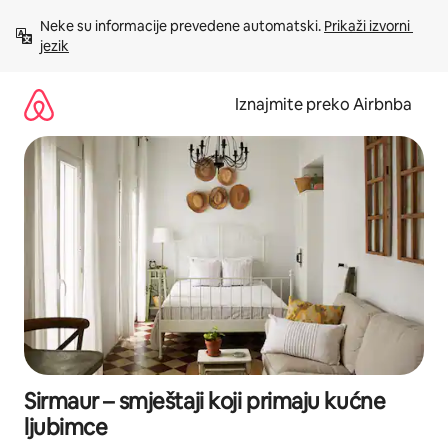
Prijeđi
Neke su informacije prevedene automatski. 
Prikaži izvorni 
na
jezik
sadržaj
Iznajmite preko Airbnba
Sirmaur – smještaji koji primaju kućne
ljubimce