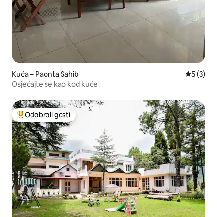
Kuća – Paonta Sahib
Prosječna
5 (3)
Osjećajte se kao kod kuće
Odabrali gosti
Među najviše rangiranima s oznakom „Odabrali gosti”