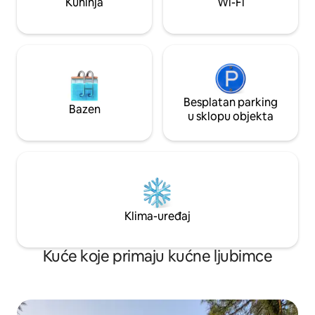
Kuhinja
Wi-Fi
najpopularnijih atrakcija, kafića i
odmor vas čeka!
vidikovaca u Kasauliju.
Besplatan parking
Bazen
u sklopu objekta
Klima-uređaj
Kuće koje primaju kućne ljubimce