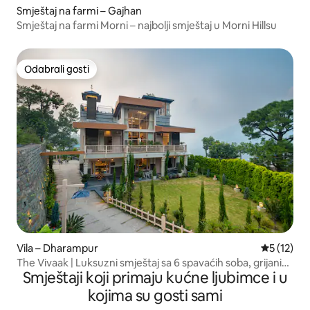
Smještaj na farmi – Gajhan
Smještaj na farmi Morni – najbolji smještaj u Morni Hillsu
Odabrali gosti
Odabrali gosti
Vila – Dharampur
Prosječna 
5 (12)
The Vivaak | Luksuzni smještaj sa 6 spavaćih soba, grijanim
Smještaji koji primaju kućne ljubimce i u
bazenom, jacuzzijem i još mnogo toga
kojima su gosti sami