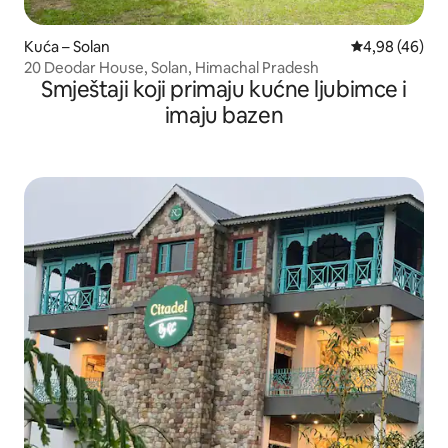
Kuća – Solan
Prosječna ocje
4,98 (46)
20 Deodar House, Solan, Himachal Pradesh
Smještaji koji primaju kućne ljubimce i
imaju bazen