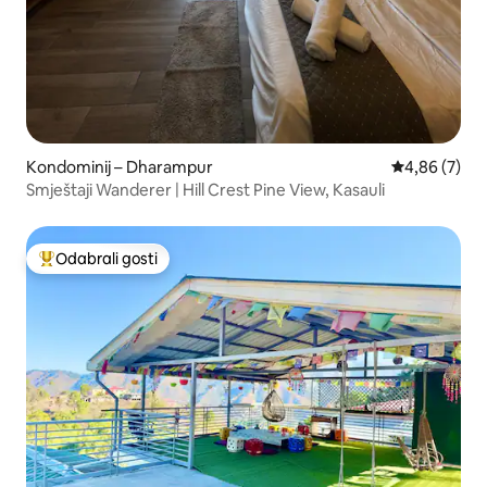
Kondominij – Dharampur
Prosječna ocj
4,86 (7)
Smještaji Wanderer | Hill Crest Pine View, Kasauli
Odabrali gosti
Među najviše rangiranima s oznakom „Odabrali gosti”