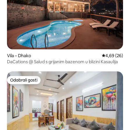
Vila – Dhako
Prosječna ocje
4,69 (26)
DaCations @ Salud s grijanim bazenom u blizini Kasaulija
Odabrali gosti
Odabrali gosti