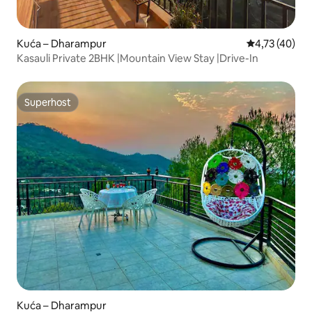
Kuća – Dharampur
Prosječna ocje
4,73 (40)
Kasauli Private 2BHK |Mountain View Stay |Drive-In
Superhost
Superhost
Kuća – Dharampur