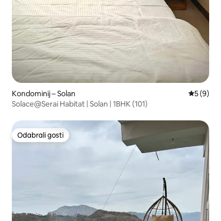
Kondominij – Solan
Prosječna
5 (9)
Solace@Serai Habitat | Solan | 1BHK (101)
Odabrali gosti
Odabrali gosti