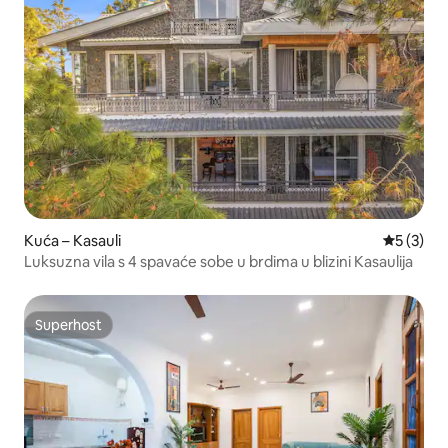
Kuća – Kasauli
Prosječna
5 (3)
Luksuzna vila s 4 spavaće sobe u brdima u blizini Kasaulija
Superhost
Superhost