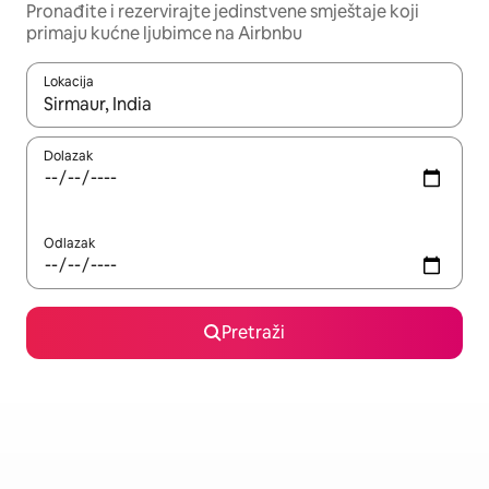
Pronađite i rezervirajte jedinstvene smještaje koji
primaju kućne ljubimce na Airbnbu
Lokacija
Kada budu dostupni rezultati, moći ćete ih pregledati koristeći
Dolazak
Odlazak
Pretraži