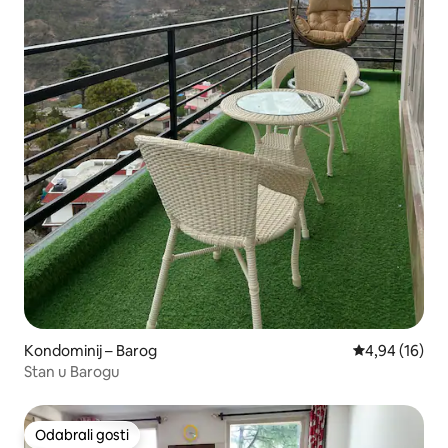
Kondominij – Barog
Prosječna ocje
4,94 (16)
Stan u Barogu
Odabrali gosti
Odabrali gosti