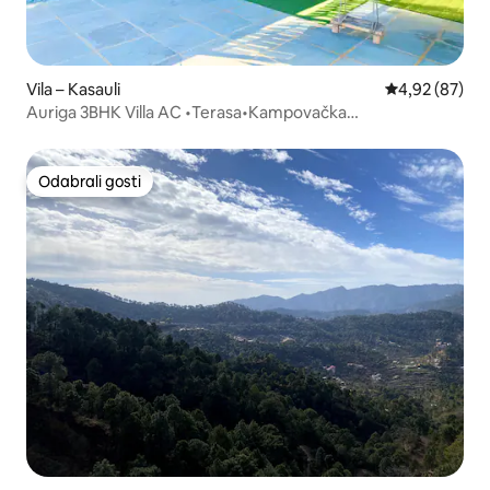
Vila – Kasauli
Prosječna ocje
4,92 (87)
Auriga 3BHK Villa AC •Terasa•Kampovačka
vatra•Obitelj/grupa
Odabrali gosti
Odabrali gosti