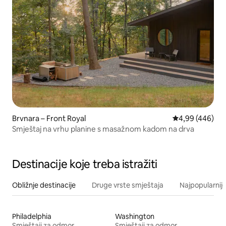
Brvnara – Front Royal
Prosječna ocjen
4,99 (446)
Smještaj na vrhu planine s masažnom kadom na drva
Destinacije koje treba istražiti
Obližnje destinacije
Druge vrste smještaja
Najpopularnije
Philadelphia
Washington
Smještaji za odmor
Smještaji za odmor