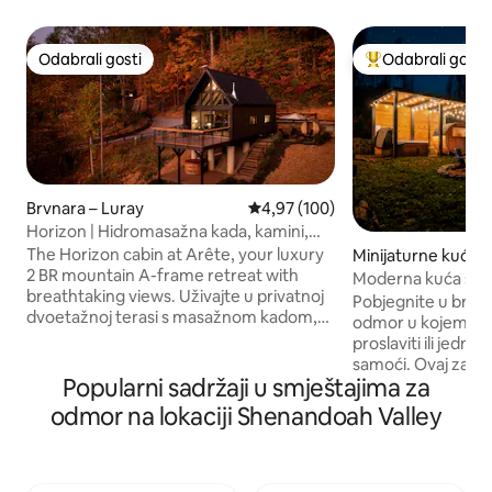
Odabrali gosti
Odabrali gosti
Odabrali gosti
Među najviše ran
Brvnara – Luray
Prosječna ocjena: 4,97/5, recenzi
4,97 (100)
Horizon | Hidromasažna kada, kamini,
sauna, EV utičnica
The Horizon cabin at Arête, your luxury
Minijaturne kuće –
2 BR mountain A-frame retreat with
Moderna kuća s kr
breathtaking views. Uživajte u privatnoj
hidromasažnom k
Pobjegnite u brvnar
dvoetažnoj terasi s masažnom kadom,
predivnim pogle
odmor u kojem se 
hladnim uranjanjem i parnom saunom od
proslaviti ili jedno
cedrovine za vrhunsko opuštanje.
samoći. Ovaj zadivl
Unutra je kupaonica inspirirana spa
Popularni sadržaji u smještajima za
prekrasan pogled n
centrom s grijanim podovima i stalkom
privatnu masažnu 
odmor na lokaciji Shenandoah Valley
za ručnike te umirujućom tuš-kabinom s
saunu u bačvi. Unu
pet masažnih glava. Kuhinja je u
elegantno i udobno
potpunosti opremljena, a možete uživati
bračnim krevetom
u objedovanju na otvorenom uz vanjski
opremljenom kuhi