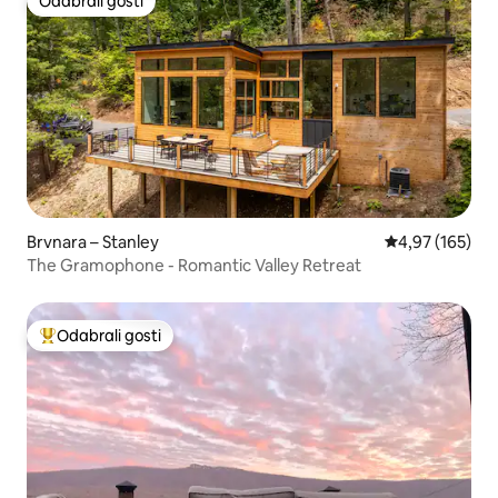
Odabrali gosti
Odabrali gosti
Brvnara – Stanley
Prosječna ocjen
4,97 (165)
The Gramophone - Romantic Valley Retreat
Odabrali gosti
Među najviše rangiranima s oznakom „Odabrali gosti”