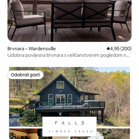
Brvnara – Wardensville
Prosječna ocjen
4,95 (200)
Udobna povijesna brvnara s veličanstvenim pogledom na
Big Schloss
Odabrali gosti
Odabrali gosti