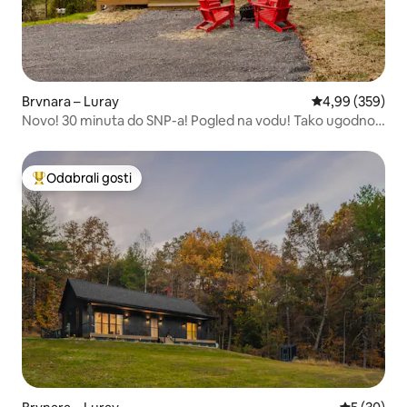
Brvnara – Luray
Prosječna ocjen
4,99 (359)
Novo! 30 minuta do SNP-a! Pogled na vodu! Tako ugodno!
- RR
Odabrali gosti
Među najviše rangiranima s oznakom „Odabrali gosti”