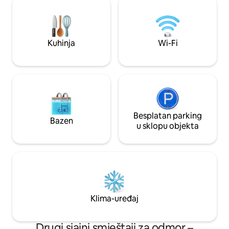
Napoleonov roštilj. Opustite se pored
igrama, Xboxom, 
unutarnjeg drvenog kamina ili vanjskog
električna vozila.
ognjišta (na raspolaganju su drva za
ognjišta uživajući 
ogrjev).
zvjezdanom nebu. 
Kuhinja
Wi-Fi
Luray, Lake Arrow
Shenandoah i još
Besplatan parking
Bazen
u sklopu objekta
Klima-uređaj
Drugi sjajni smještaji za odmor –