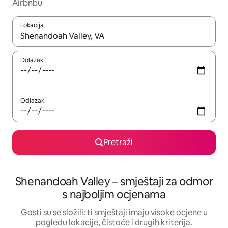
Airbnbu
Lokacija
Kada budu dostupni rezultati, moći ćete ih pregledati koristeći
Dolazak
Odlazak
Pretraži
Shenandoah Valley – smještaji za odmor
s najboljim ocjenama
Gosti su se složili: ti smještaji imaju visoke ocjene u
pogledu lokacije, čistoće i drugih kriterija.