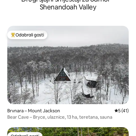
Shenandoah Valley
Odabrali gosti
Među najviše rangiranima s oznakom „Odabrali gosti”
Brvnara – Mount Jackson
Prosječna 
5 (41)
Bear Cave – Bryce, ulaznice, 13 ha, teretana, sauna