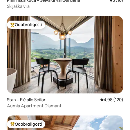
Planinska kuća – Selva di Val Gardena
Prosječna 
5 (16)
Skijaška vila
Odabrali gosti
Među najviše rangiranima s oznakom „Odabrali gosti”
Stan – Fié allo Sciliar
Prosječna ocjen
4,98 (120)
Aumia Apartment Diamant
Odabrali gosti
Među najviše rangiranima s oznakom „Odabrali gosti”