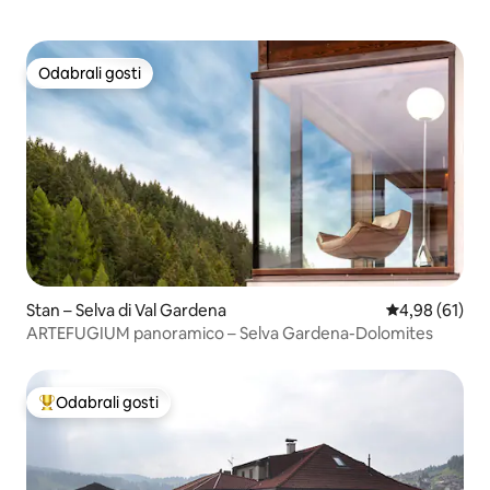
Odabrali gosti
Odabrali gosti
Stan – Selva di Val Gardena
Prosječna ocje
4,98 (61)
ARTEFUGIUM panoramico – Selva Gardena-Dolomites
Odabrali gosti
Među najviše rangiranima s oznakom „Odabrali gosti”