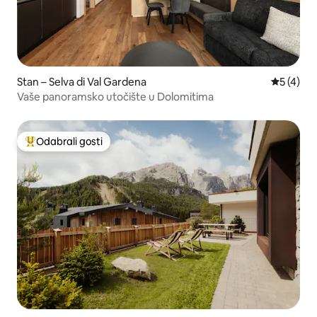
Stan – Selva di Val Gardena
Prosječna
5 (4)
Vaše panoramsko utočište u Dolomitima
Odabrali gosti
Među najviše rangiranima s oznakom „Odabrali gosti”