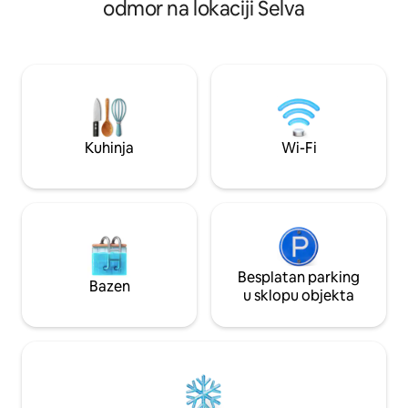
odmor na lokaciji Selva
♥️OSTVARITE SAN O PRIVATNOM
dušu boravkom u
PROSTORU OD PREKO 280 KVADRATA!
planinskom stanu.
zadivljujući pogle
cvrkutanja ptica. U
biciklizmu i istraži
spomenika UNESC
Pijuckajte vino n
punim zvijezda. U 
Kuhinja
Wi-Fi
Ritten Card (!)
Besplatan parking
Bazen
u sklopu objekta