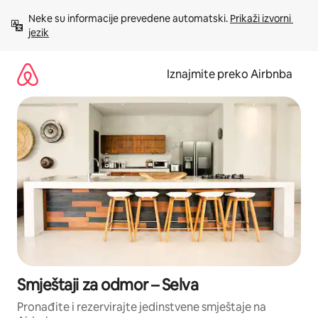
Prijeđi
Neke su informacije prevedene automatski. 
Prikaži izvorni 
na
jezik
sadržaj
Iznajmite preko Airbnba
Smještaji za odmor – Selva
Pronađite i rezervirajte jedinstvene smještaje na