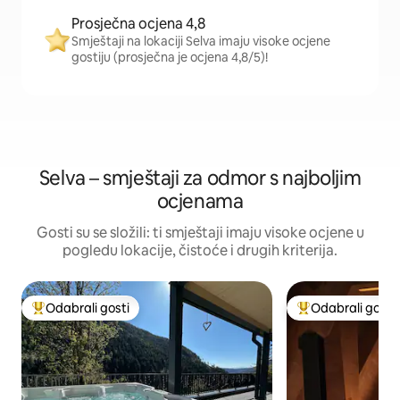
Prosječna ocjena 4,8
Smještaji na lokaciji Selva imaju visoke ocjene
gostiju (prosječna je ocjena 4,8/5)!
Selva – smještaji za odmor s najboljim
ocjenama
Gosti su se složili: ti smještaji imaju visoke ocjene u
pogledu lokacije, čistoće i drugih kriterija.
Odabrali gosti
Odabrali gosti
Među najviše rangiranima s oznakom „Odabrali gosti”
Među najviše ran