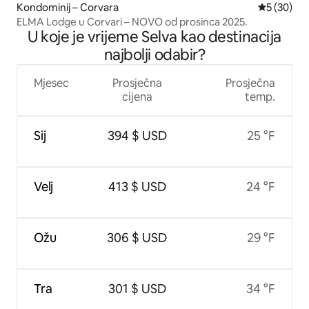
Kondominij – Corvara
Prosječna o
5 (30)
ELMA Lodge u Corvari – NOVO od prosinca 2025.
U koje je vrijeme Selva kao destinacija
najbolji odabir?
Mjesec
Prosječna
Prosječna
cijena
temp.
Sij
394 $ USD
25 °F
Velj
413 $ USD
24 °F
Ožu
306 $ USD
29 °F
Tra
301 $ USD
34 °F