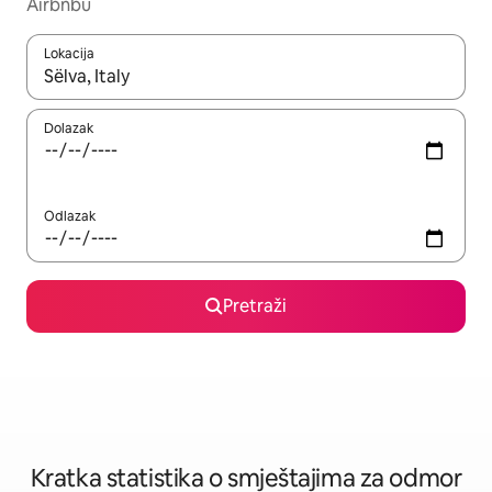
Airbnbu
Lokacija
Kada budu dostupni rezultati, moći ćete ih pregledati koristeći
Dolazak
Odlazak
Pretraži
Kratka statistika o smještajima za odmor