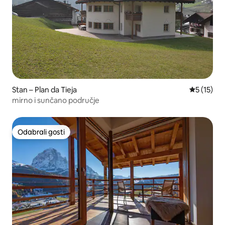
Stan – Plan da Tieja
Prosječna 
5 (15)
mirno i sunčano područje
Odabrali gosti
Odabrali gosti