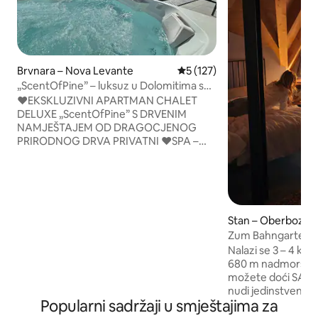
Brvnara – Nova Levante
Prosječna ocjena: 5/5, recenz
5 (127)
„ScentOfPine” – luksuz u Dolomitima s
vrtlogom i saunom
♥️EKSKLUZIVNI APARTMAN CHALET
DELUXE „ScentOfPine” S DRVENIM
NAMJEŠTAJEM OD DRAGOCJENOG
PRIRODNOG DRVA PRIVATNI ♥️SPA –
FANTASTIČNA GRIJANA
HIDROMASAŽNA KADA I PROSTRANA
SAUNA + PREKRASAN POGLED NA
DOLOMITE ♥️CENTAR BOLZANA
UDALJEN JE SAMO 25 MINUTA
Stan – Oberbozen
♥️SKIJAŠKO ODMARALIŠTE „CARENESS”
Zum Bahngarten1
UDALJENO JE SAMO 600 M ♥️ČAROBNI
povijesna željezni
SMJEŠTAJ U PLANINSKOM SELU
Nalazi se 3 – 4 km 
♥️VRT+PANORAMSKA TERASA ♥️2
680 m nadmorske v
PREKRASNE DVOKREVETNE SOBE
možete doći SAMO
♥️DVIJE LUKSUZNE KUPAONICE S
nudi jedinstven po
Popularni sadržaji u smještajima za
TUŠEVIMA ♥️PUNJENJE ELEKTRIČNIH
aktivnostima na otvoren
VOZILA ♥️WI-FI, 2 SMART TV 55"
od kaosa gradskog 