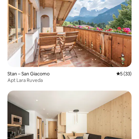
Stan – San Giacomo
Prosječna 
5 (33)
Apt Lara Ruveda