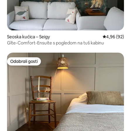
Seoska kućica – Seigy
Prosječna ocje
4,96 (92)
Gîte-Comfort-Ensuite s pogledom na tuš kabinu
Odabrali gosti
Odabrali gosti