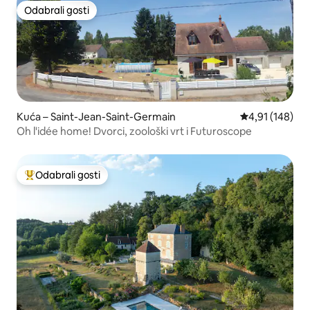
Odabrali gosti
Odabrali gosti
Kuća – Saint-Jean-Saint-Germain
Prosječna ocjen
4,91 (148)
Oh l'idée home! Dvorci, zoološki vrt i Futuroscope
Odabrali gosti
Među najviše rangiranima s oznakom „Odabrali gosti”