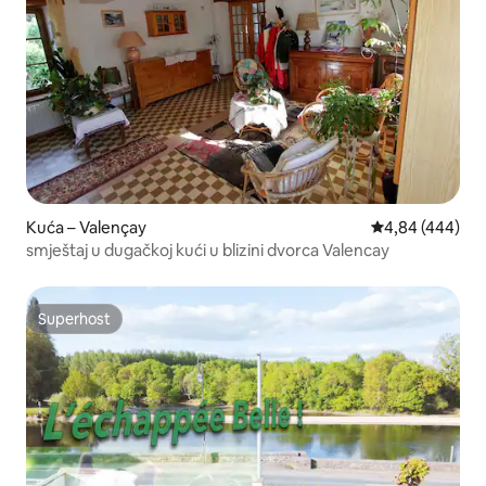
Kuća – Valençay
Prosječna ocjen
4,84 (444)
smještaj u dugačkoj kući u blizini dvorca Valencay
Superhost
Superhost