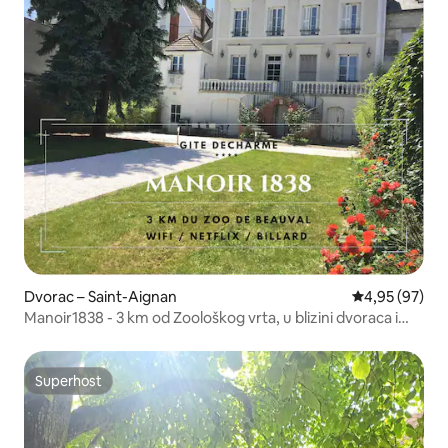
Dvorac – Saint-Aignan
Prosječna ocje
4,95 (97)
Manoir1838 - 3 km od Zoološkog vrta, u blizini dvoraca i
vinograda
Superhost
Superhost