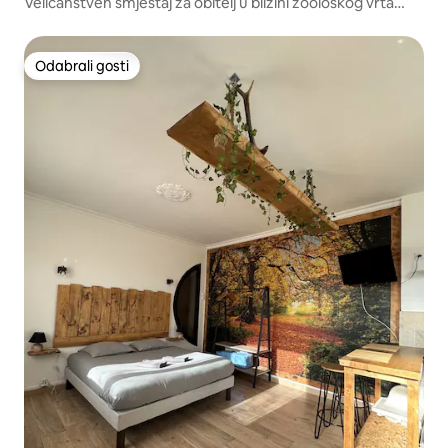
Veličanstven smještaj za obitelj u blizini zoološkog vrta
Beauval
Odabrali gosti
Odabrali gosti