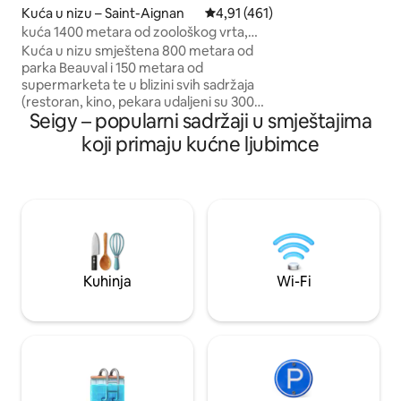
igralištem. Penjuć
Kuća u nizu – Saint-Aignan
Prosječna ocjena: 4,91/5, recenz
4,91 (461)
ćete do središta g
kuća 1400 metara od zoološkog vrta,
kolegijske crkve i 
zatvoreni dvorište
Kuća u nizu smještena 800 metara od
minuta od Beauval
parka Beauval i 150 metara od
od Châteaux of th
supermarketa te u blizini svih sadržaja
Chenonceau, Azay-le-Ri
(restoran, kino, pekara udaljeni su 300
parking udaljen 50
Seigy – popularni sadržaji u smještajima
metara). Jedna od rijetkih nekretnina za
najam u Saint-Aignanu s ograđenim
koji primaju kućne ljubimce
dvorištem za sigurno parkiranje, malim
travnjakom s terasom i tendom te
gradskim parkom za djecu 200 metara
od kuće. U kući se nalaze dvije
kupaonice, jedna na katu i jedna u
prizemlju. Idealan smještaj za 8 osoba,
smješten između grada i parka, što vam
omogućuje da izbjegnete prometne
Kuhinja
Wi-Fi
gužve.