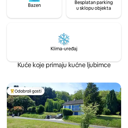
Besplatan parking
Bazen
u sklopu objekta
Klima-uređaj
Kuće koje primaju kućne ljubimce
Odabrali gosti
Među najviše rangiranima s oznakom „Odabrali gosti”