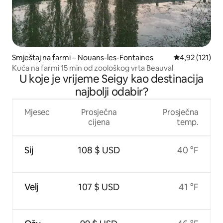
Smještaj na farmi – Nouans-les-Fontaines
Prosječna ocje
4,92 (121)
Kuća na farmi 15 min od zoološkog vrta Beauval
U koje je vrijeme Seigy kao destinacija
najbolji odabir?
Mjesec
Prosječna
Prosječna
cijena
temp.
Sij
108 $ USD
40 °F
Velj
107 $ USD
41 °F