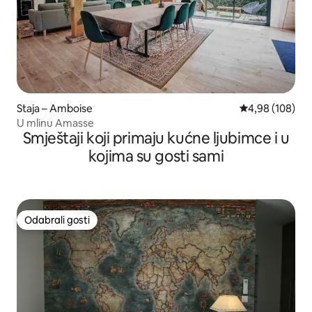
Staja – Amboise
Prosječna ocjen
4,98 (108)
U mlinu Amasse
Smještaji koji primaju kućne ljubimce i u
kojima su gosti sami
Odabrali gosti
Odabrali gosti