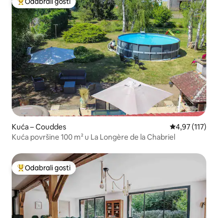
Odabrali gosti
Među najviše rangiranima s oznakom „Odabrali gosti”
Kuća – Couddes
Prosječna ocjen
4,97 (117)
Kuća površine 100 m² u La Longère de la Chabriel
Odabrali gosti
Među najviše rangiranima s oznakom „Odabrali gosti”