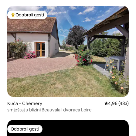
Odabrali gosti
Među najviše rangiranima s oznakom „Odabrali gosti”
Kuća – Chémery
Prosječna ocjen
4,96 (433)
smještaj u blizini Beauvala i dvoraca Loire
Odabrali gosti
Odabrali gosti