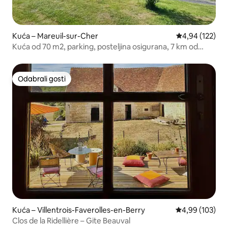
Kuća – Mareuil-sur-Cher
Prosječna ocjen
4,94 (122)
Kuća od 70 m2, parking, posteljina osigurana, 7 km od
zoološkog vrta
Odabrali gosti
Odabrali gosti
Kuća – Villentrois-Faverolles-en-Berry
Prosječna ocjen
4,99 (103)
Clos de la Ridellière – Gite Beauval