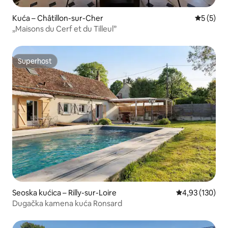
Kuća – Châtillon-sur-Cher
Prosječna
5 (5)
„Maisons du Cerf et du Tilleul”
Superhost
Superhost
Seoska kućica – Rilly-sur-Loire
Prosječna ocjen
4,93 (130)
Dugačka kamena kuća Ronsard