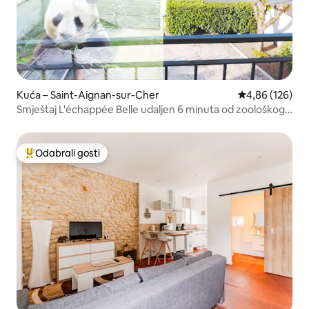
Kuća – Saint-Aignan-sur-Cher
Prosječna ocjen
4,86 (126)
Smještaj L'échappée Belle udaljen 6 minuta od zoološkog
vrta Beauval
Odabrali gosti
Među najviše rangiranima s oznakom „Odabrali gosti”