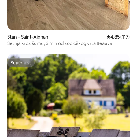
Stan – Saint-Aignan
Prosječna ocje
4,85 (117)
Šetnja kroz šumu, 3 min od zoološkog vrta Beauval
Superhost
Superhost