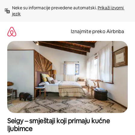
Prijeđi
Neke su informacije prevedene automatski. 
Prikaži izvorni 
na
jezik
sadržaj
Iznajmite preko Airbnba
Seigy – smještaji koji primaju kućne
ljubimce