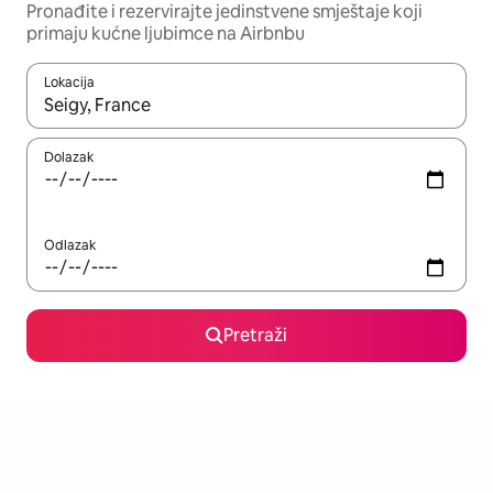
Pronađite i rezervirajte jedinstvene smještaje koji
primaju kućne ljubimce na Airbnbu
Lokacija
Kada budu dostupni rezultati, moći ćete ih pregledati koristeći
Dolazak
Odlazak
Pretraži