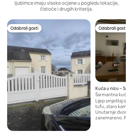
ljubimce imaju visoke ocjene u pogledu lokacije,
čistoće i drugih kriterija.
Odabrali gosti
Odabrali gosti
Odabrali gosti
Odabrali gosti
Kuća u nizu – Sain
Šarmantna kuća "En
Lijep smještaj iz 1737. godine, tipičan za
tufu, staro kamenj
Unutarnje dvorište, 
zanemareno. Plaža
samo nekoliko kor
nadziranim kupanj