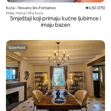
Kuća – Nouans-les-Fontaines
Prosječna ocjen
4,92 (375)
Mala, mirna i tiha kuća
Smještaji koji primaju kućne ljubimce i
imaju bazen
Superhost
Superhost