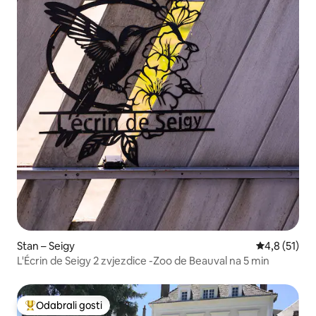
Stan – Seigy
Prosječna oc
4,8 (51)
L'Écrin de Seigy 2 zvjezdice -Zoo de Beauval na 5 min
Odabrali gosti
Među najviše rangiranima s oznakom „Odabrali gosti”