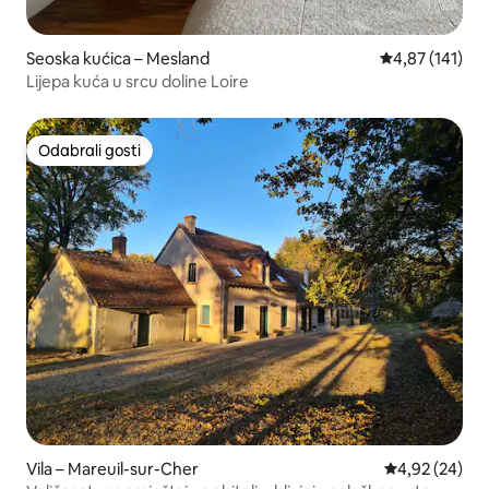
Seoska kućica – Mesland
Prosječna ocjen
4,87 (141)
Lijepa kuća u srcu doline Loire
Odabrali gosti
Odabrali gosti
Vila – Mareuil-sur-Cher
Prosječna ocje
4,92 (24)