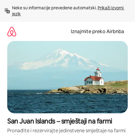
Prijeđi
Neke su informacije prevedene automatski. 
Prikaži izvorni 
na
jezik
sadržaj
Iznajmite preko Airbnba
San Juan Islands – smještaji na farmi
Pronađite i rezervirajte jedinstvene smještaje na farmi