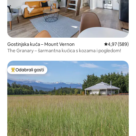
Gostinjska kuća – Mount Vernon
Prosječna ocjen
4,97 (589)
The Granary – šarmantna kućica s kozama i pogledom!
Odabrali gosti
Među najviše rangiranima s oznakom „Odabrali gosti”