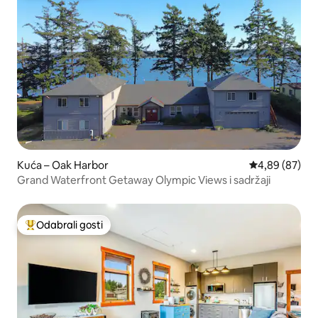
Kuća – Oak Harbor
Prosječna ocje
4,89 (87)
Grand Waterfront Getaway Olympic Views i sadržaji
Odabrali gosti
Među najviše rangiranima s oznakom „Odabrali gosti”