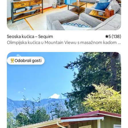
Seoska kućica – Sequim
Prosječna oc
5 (138)
Olimpijska kućica u Mountain Viewu s masažnom kadom i
punjačem za električna vozila
Odabrali gosti
Među najviše rangiranima s oznakom „Odabrali gosti”