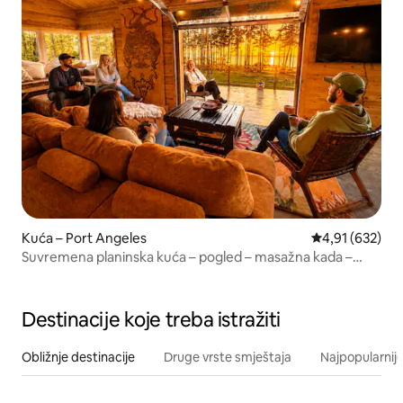
Kuća – Port Angeles
Prosječna ocjen
4,91 (632)
Suvremena planinska kuća – pogled – masažna kada –
sauna – hladni bazen
Destinacije koje treba istražiti
Obližnje destinacije
Druge vrste smještaja
Najpopularnije