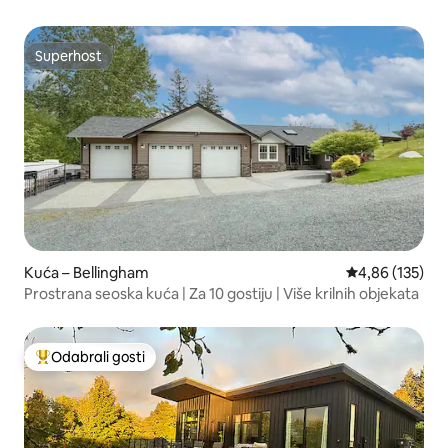
Superhost
Superhost
Kuća – Bellingham
Prosječna ocjen
4,86 (135)
Prostrana seoska kuća | Za 10 gostiju | Više krilnih objekata
Odabrali gosti
Među najviše rangiranima s oznakom „Odabrali gosti”