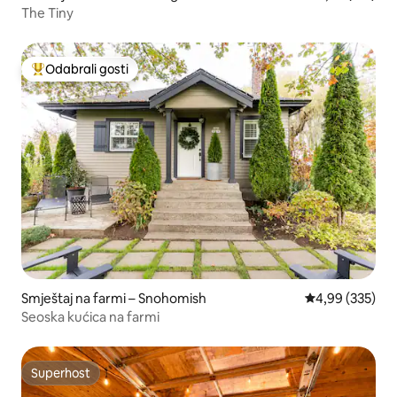
The Tiny
Odabrali gosti
Među najviše rangiranima s oznakom „Odabrali gosti”
Smještaj na farmi – Snohomish
Prosječna ocjen
4,99 (335)
Seoska kućica na farmi
Superhost
Superhost