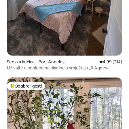
Seoska kućica – Port Angeles
Prosječna ocjen
4,99 (214)
Uživajte u pogledu na planine u smještaju „R Agnew
Cottage”
Odabrali gosti
Među najviše rangiranima s oznakom „Odabrali gosti”