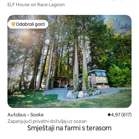
ELF House on Race Lagoon
Odabrali gosti
Među najviše rangiranima s oznakom „Odabrali gosti”
Autobus – Sooke
Prosječna ocjen
4,97 (617)
Zapanjujući privatni doživljaj uz ocean
Smještaji na farmi s terasom