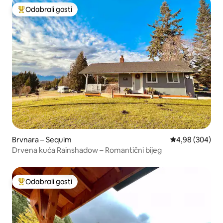
Odabrali gosti
Među najviše rangiranima s oznakom „Odabrali gosti”
Brvnara – Sequim
Prosječna ocjen
4,98 (304)
Drvena kuća Rainshadow – Romantični bijeg
Odabrali gosti
Među najviše rangiranima s oznakom „Odabrali gosti”