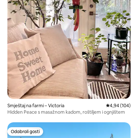
Smještaj na farmi – Victoria
Prosječna ocjen
4,94 (104)
Hidden Peace s masažnom kadom, roštiljem i ognjištem
Odabrali gosti
Odabrali gosti