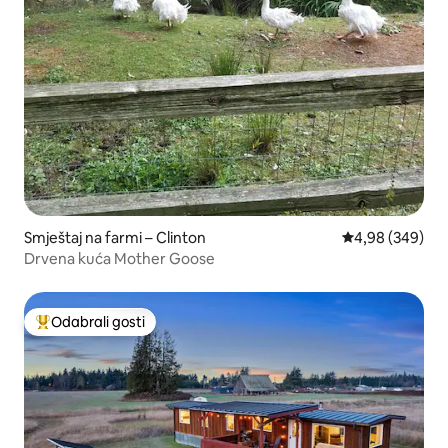
Smještaj na farmi – Clinton
Prosječna ocjen
4,98 (349)
Drvena kuća Mother Goose
Odabrali gosti
Među najviše rangiranima s oznakom „Odabrali gosti”