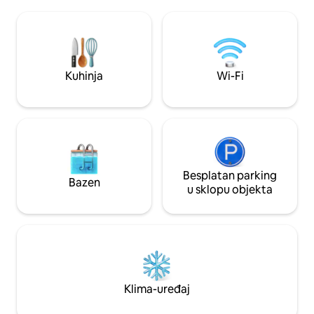
do stola”. Uživajte
grupe ili rad na daljinu. Državni park
životinja, uključuju
Moran, Doe Bay i Mt Constitution
plave čaplje. Vožnja
udaljeni su 5 minuta vožnje, a Eastsound
biciklom do grada, uživajući u svemu št
je udaljen samo 12 minuta.
San Juan nudi. P
Kuhinja
Wi-Fi
Besplatan parking
Bazen
u sklopu objekta
Klima-uređaj