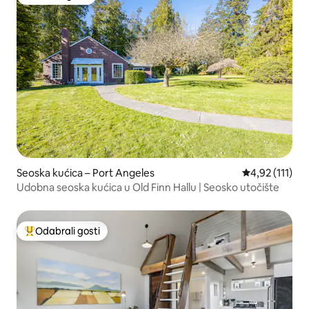
Odabrali gosti
Seoska kućica – Port Angeles
Prosječna ocje
4,92 (111)
Udobna seoska kućica u Old Finn Hallu | Seosko utočište
Odabrali gosti
Među najviše rangiranima s oznakom „Odabrali gosti”