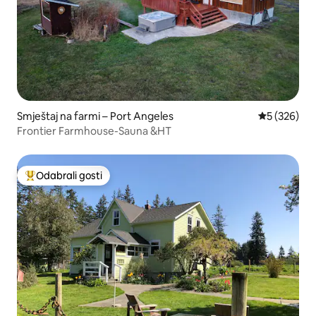
Smještaj na farmi – Port Angeles
Prosječna oc
5 (326)
Frontier Farmhouse-Sauna &HT
Odabrali gosti
Među najviše rangiranima s oznakom „Odabrali gosti”