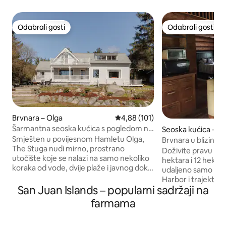
Odabrali gosti
Odabrali gosti
Odabrali gosti
Odabrali gosti
Brvnara – Olga
Prosječna ocjena: 4,88/5, recenz
4,88 (101)
Šarmantna seoska kućica s pogledom na
Seoska kućica – F
vodu
r
Smješten u povijesnom Hamletu Olga,
Brvnara u blizini l
The Stuga nudi mirno, prostrano
farmi Tigercello
Doživite pravu brv
utočište koje se nalazi na samo nekoliko
hektara i 12 hektar
koraka od vode, dvije plaže i javnog doka.
udaljeno samo 1,5 
Pogled na vodu na obje razine, vrhunska
Harbor i trajekta. 
posteljina, potpuno opremljena kuhinja,
San Juan Islands – popularni sadržaji na
uključujući voćke, 
internet s vlaknima, sve u pažljivo
šumu permakulture 
farmama
uređenom prostoru. Unutrašnji prostori
grada. Prikupite sv
ispunjeni svjetlošću pružaju udobnost i
vrta kako biste stv
praktičnost, što je odlično za obitelji,