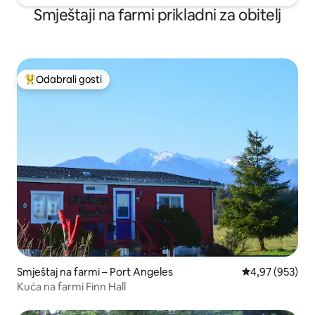
Smještaji na farmi prikladni za obitelj
Odabrali gosti
Među najviše rangiranima s oznakom „Odabrali gosti”
Smještaj na farmi – Port Angeles
Prosječna ocjen
4,97 (953)
Kuća na farmi Finn Hall