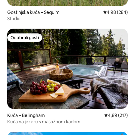
Gostinjska kuća – Sequim
Prosječna ocjen
4,98 (284)
Studio
Odabrali gosti
Odabrali gosti
Kuća – Bellingham
Prosječna ocjen
4,89 (217)
Kuća na jezeru s masažnom kadom