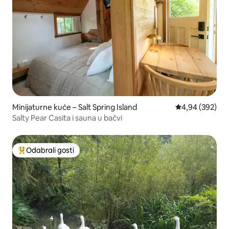
Minijaturne kuće – Salt Spring Island
Prosječna ocjen
4,94 (392)
Salty Pear Casita i sauna u bačvi
Odabrali gosti
Među najviše rangiranima s oznakom „Odabrali gosti”