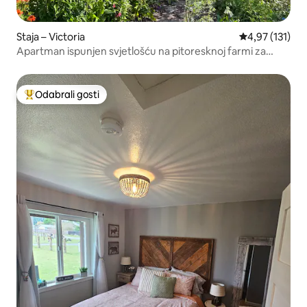
Staja – Victoria
Prosječna ocjen
4,97 (131)
Apartman ispunjen svjetlošću na pitoresknoj farmi za
uzgoj cvijeća
Odabrali gosti
Među najviše rangiranima s oznakom „Odabrali gosti”