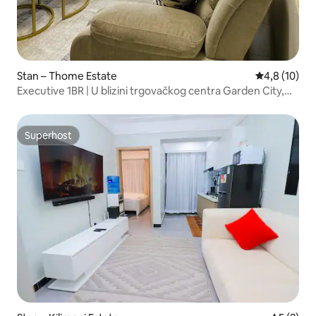
Stan – Thome Estate
Prosječna oc
4,8 (10)
Executive 1BR | U blizini trgovačkog centra Garden City,
Thome
Superhost
Superhost