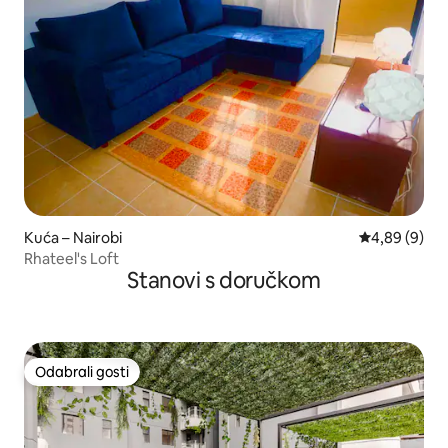
Kuća – Nairobi
Prosječna ocj
4,89 (9)
Rhateel's Loft
Stanovi s doručkom
Odabrali gosti
Odabrali gosti