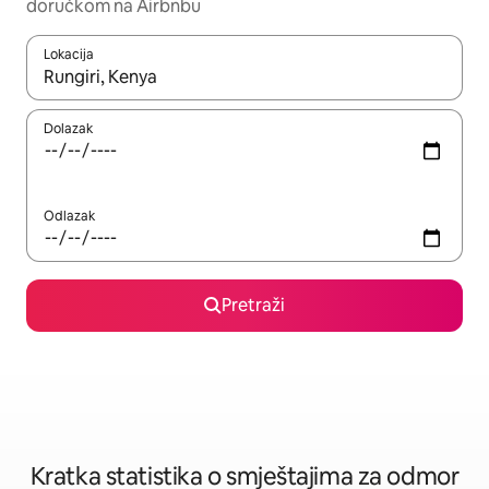
doručkom na Airbnbu
Lokacija
Kada budu dostupni rezultati, moći ćete ih pregledati koristeći
Dolazak
Odlazak
Pretraži
Kratka statistika o smještajima za odmor