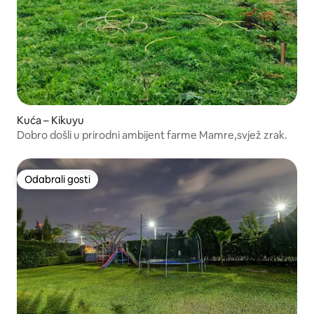
Kuća – Kikuyu
Dobro došli u prirodni ambijent farme Mamre,svjež zrak.
Odabrali gosti
Odabrali gosti