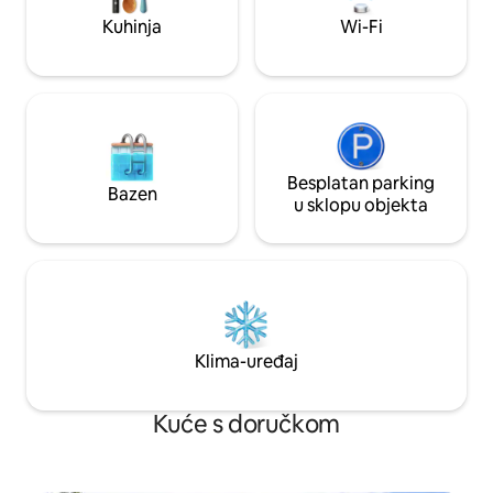
Odobreno velepos
Kuhinja
Wi-Fi
pogled na12. kat.
Besplatan parking
Bazen
u sklopu objekta
Klima-uređaj
Kuće s doručkom