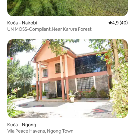
Kuća – Nairobi
Prosječna ocj
4,9 (40)
UN MOSS-Compliant.Near Karura Forest
Kuća – Ngong
Vila Peace Havens, Ngong Town