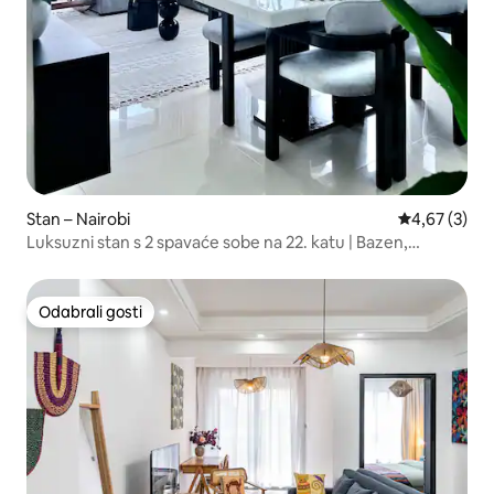
Stan – Nairobi
Prosječna ocj
4,67 (3)
Luksuzni stan s 2 spavaće sobe na 22. katu | Bazen,
teretana
Odabrali gosti
Odabrali gosti