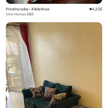
Privatna soba – Kileleshwa
Prosječna o
4,2 (5)
Vine Homes B&B