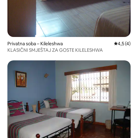
Privatna soba – Kileleshwa
Prosječna o
4,5 (4)
KLASIČNI SMJEŠTAJ ZA GOSTE KILELESHWA