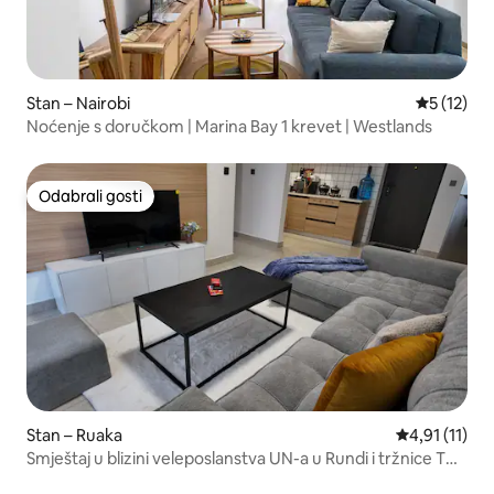
Stan – Nairobi
Prosječna 
5 (12)
Noćenje s doručkom | Marina Bay 1 krevet | Westlands
Odabrali gosti
Odabrali gosti
Stan – Ruaka
Prosječna ocj
4,91 (11)
Smještaj u blizini veleposlanstva UN-a u Rundi i tržnice Two
Rivers Village