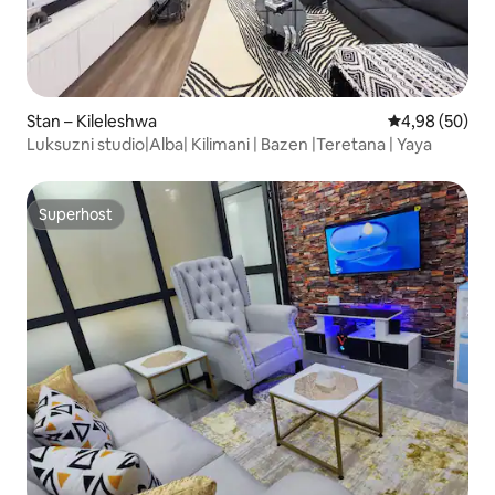
Stan – Kileleshwa
Prosječna ocje
4,98 (50)
Luksuzni studio|Alba| Kilimani | Bazen |Teretana | Yaya
Superhost
Superhost