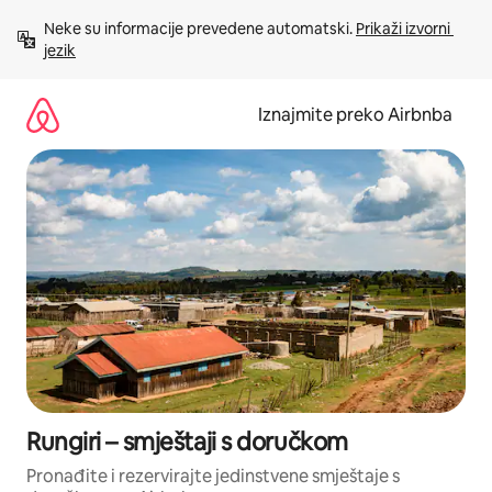
Prijeđi
Neke su informacije prevedene automatski. 
Prikaži izvorni 
na
jezik
sadržaj
Iznajmite preko Airbnba
Rungiri – smještaji s doručkom
Pronađite i rezervirajte jedinstvene smještaje s