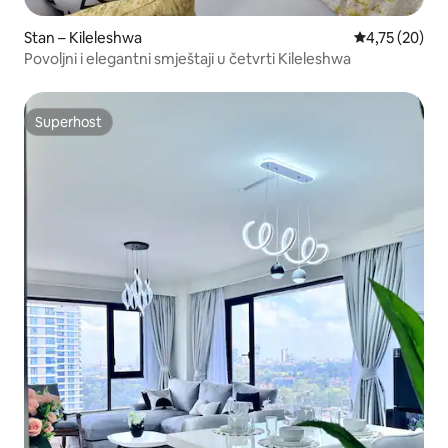
Stan – Kileleshwa
Prosječna ocje
4,75 (20)
Povoljni i elegantni smještaji u četvrti Kileleshwa
Superhost
Superhost