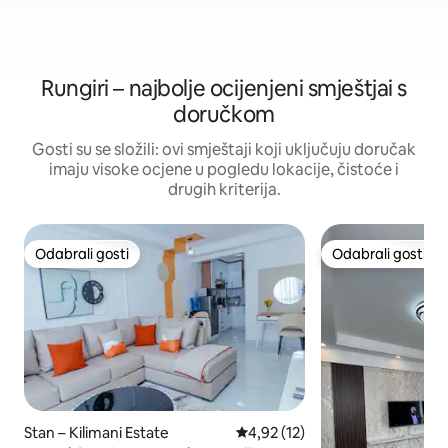
Rungiri – najbolje ocijenjeni smještjai s
doručkom
Gosti su se složili: ovi smještaji koji uključuju doručak
imaju visoke ocjene u pogledu lokacije, čistoće i
drugih kriterija.
Odabrali gosti
Odabrali gosti
Odabrali gosti
Odabrali gosti
Stan – Kilimani Estate
Prosječna ocjena: 4,92/5, recen
4,92 (12)