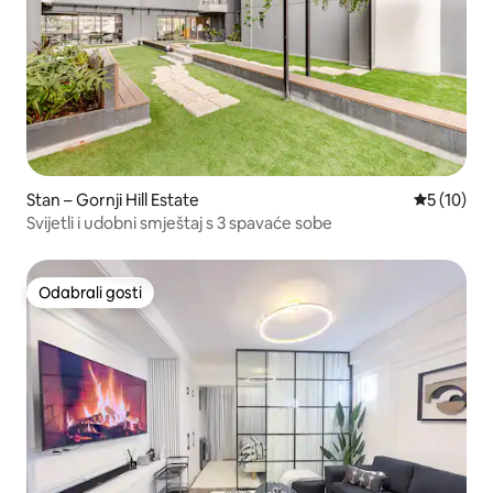
Stan – Gornji Hill Estate
Prosječna 
5 (10)
Svijetli i udobni smještaj s 3 spavaće sobe
Odabrali gosti
Odabrali gosti