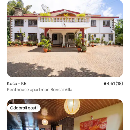
Kuća – KE
Prosječna ocj
4,61 (18)
Penthouse apartman Bonsai Villa
Odabrali gosti
Odabrali gosti