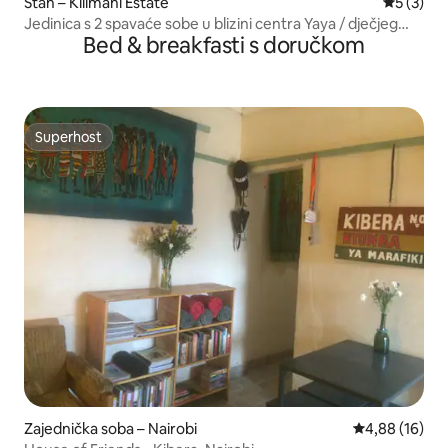
Stan – Kilimani Estate
Prosječna
5 (3)
Jedinica s 2 spavaće sobe u blizini centra Yaya / dječjeg
Bed & breakfasti s doručkom
igrališta / teretane
Superhost
Superhost
Zajednička soba – Nairobi
Prosječna ocje
4,88 (16)