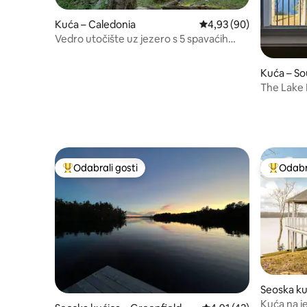
Kuća – Caledonia
Prosječna ocjena: 4,93/
4,93 (90)
Vedro utočište uz jezero s 5 spavaćih
soba i 2 kupaonice
Kuća – So
The Lake 
Shore, NS
Odabrali gosti
Odabra
Među najviše rangiranima s oznakom „Odabrali gosti”
Među naj
Seoska ku
Kuća na j