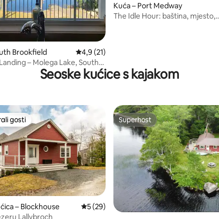
Kuća – Port Medway
The Idle Hour: baština, mjesto,
5, recenzija: 90
pripadanje
uth Brookfield
Prosječna ocjena: 4,9/5, recenzija: 21
4,9 (21)
Landing – Molega Lake, South
Seoske kućice s kajakom
li gosti
Superhost
više rangiranima s oznakom „Odabrali gosti”
Superhost
ćica – Blockhouse
Prosječna ocjena: 5/5, recenzija: 29
5 (29)
ezeru Lallybroch