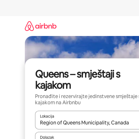
Prijeđi
na
sadržaj
Queens – smještaji s
kajakom
Pronađite i rezervirajte jedinstvene smještaje 
kajakom na Airbnbu
Lokacija
Kada budu dostupni rezultati, moći ćete ih pregle
Dolazak