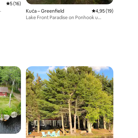
Prosječna ocjena: 5/5, recenzija: 16
5 (16)
Kuća – Greenfield
Prosječna ocjena: 4,95
4,95 (19)
Lake Front Paradise on Ponhook u
pokrajini Nova Scotia