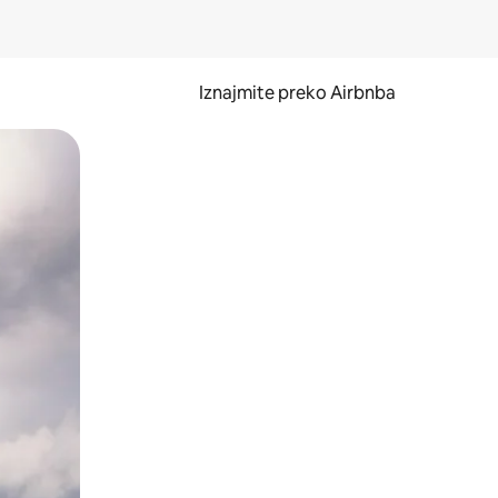
Iznajmite preko Airbnba
li prelaskom prstom po zaslonu.