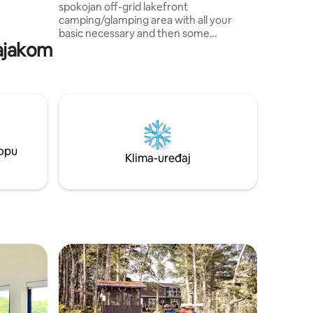
spokojan off-grid lakefront
onije i
camping/glamping area with all your
m Huum
basic necessary and then some
kajakom
(however, you do need to bring all your
camping equipment). Imat ćete
ekskluzivnu upotrebu objekta skrivenog
u uvali pod veličanstvenim bijelim
borovima. Jezero Tupper jedinstveno je
oblikovano i savršeno za istraživanje
jednog od osiguranih kajaka ili kanua.
Područje je također poznato po
lopu
izvanrednom promatranju zvijezda. Tu su
Klima-uređaj
i odlična mjesta za vožnju biciklom ili
pješačenje izravno s lokacije.
nakom „Odabrali gosti”