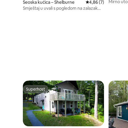
Mirno uto
Seoska kućica – Shelburne
Prosječna ocjena: 4,86
4,86 (7)
saunom
Smještaj u uvali s pogledom na zalazak
sunca
Superhost
Superhost