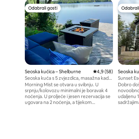
Odabrali gosti
Odabrali
Odabrali gosti
Odabrali
Seoska kućica – Shelburne
Prosječna ocjena: 4,9/
4,9 (58)
Seoska ku
Seoska kuća s 5 zvjezdica, masažna kada,
Sunset Es
jezero, 62 jutra, privatna
Morning Mist se otvara u svibnju. U
Dobro doš
srpnju/kolovozu minimalni je boravak 4
novoobnov
noćenja. U proljeće i jesen rezervacija se
udaljenu 1
ugovara na 2 noćenja, a tijekom
sadržajim
blagdanskih vikenda na 3 noćenja. Cijene
Smještena 
se odnose na 4 gosta; 5 – 9 gostiju 20 po
najljepši
gostu po noćenju Otkrijte odmor iz snova
Jezero im
na mirnom jezeru na 25 hektara
za plivanj
zadivljujuće ljepote. Nova luksuzna
dovođenje
masažna kada s morskom vodom i sauna
pristaniš