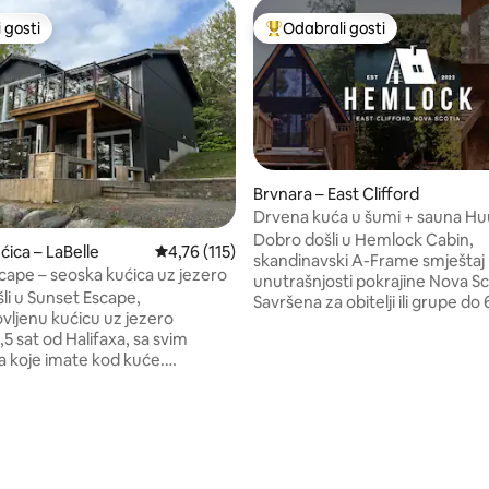
 gosti
Odabrali gosti
 gosti
Među najviše rangiranima s oz
Brvnara – East Clifford
Drvena kuća u šumi + sauna H
Dobro došli u Hemlock Cabin,
5, recenzija: 58
ćica – LaBelle
Prosječna ocjena: 4,76/5, recenzija: 115
4,76 (115)
skandinavski A-Frame smještaj 
cape – seoska kućica uz jezero
unutrašnjosti pokrajine Nova Sc
li u Sunset Escape,
Savršena za obitelji ili grupe do 6
ljenu kućicu uz jezero
2 djece, brvnara ima tri spavać
,5 sat od Halifaxa, sa svim
glavnu spavaću sobu s velikim 
a koje imate kod kuće.
krevetom, sobu s bračnim krev
je na brdu, pa ćete uživati u
zabavnu sobu s krevetima na ka
m zalascima sunca nad jezerom.
četvero djece. Uživajte u izravnom
a stjenovito dno i savršeno je
pristupu jezeru s privatnim pri
e, vožnju kajakom, ribolov ili
za kupanje i opuštanje. Od kol
 vlastitog čamca jer je
2025. gosti se mogu opustiti i u
te udaljeno svega nekoliko
vrhunskoj četverosobnoj sauni 