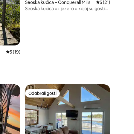
Seoska kućica – Conquerall Mills
Prosječna ocjena: 5
5 (21)
Seoska kućica uz jezero u kojoj su gosti
sami
Prosječna ocjena: 5/5, recenzija: 19
5 (19)
Odabrali gosti
Odabrali gosti