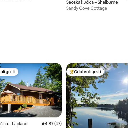
/5, recenzija: 43
Seoska kućica – Shelburne
Sandy Cove Cottage
li gosti
Odabrali gosti
više rangiranima s oznakom „Odabrali gosti”
Među najviše rangiranima s oz
ćica – Lapland
Prosječna ocjena: 4,87/5, recenzija: 47
4,87 (47)