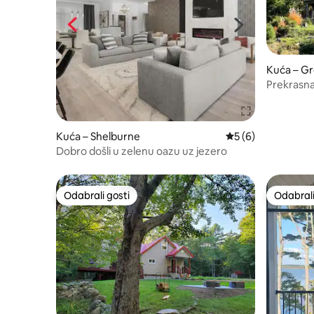
Kuća – Gr
Prekrasna 
za cijelu 
Kuća – Shelburne
Prosječna ocjena: 5
5 (6)
Dobro došli u zelenu oazu uz jezero
Odabrali gosti
Odabrali
Odabrali gosti
Odabrali