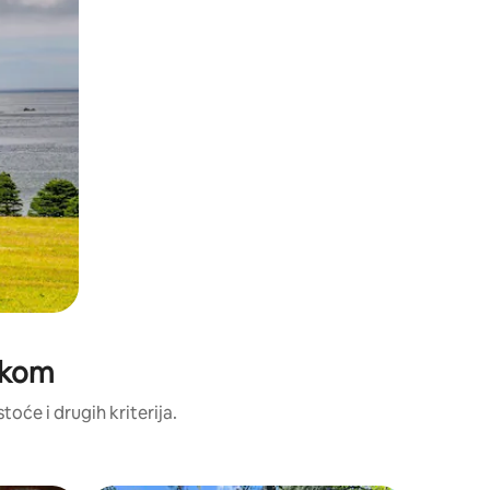
jakom
toće i drugih kriterija.