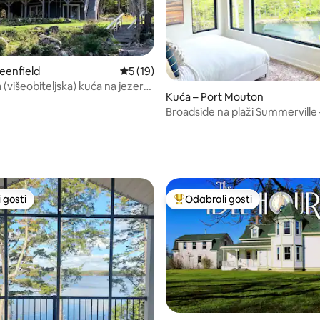
eenfield
Prosječna ocjena: 5/5, recenzija: 19
5 (19)
(višeobiteljska) kuća na jezeru
Kuća – Port Mouton
godinu
Broadside na plaži Summerville
masažna kada
/5, recenzija: 6
 gosti
Odabrali gosti
 gosti
Među najviše rangiranima s oz