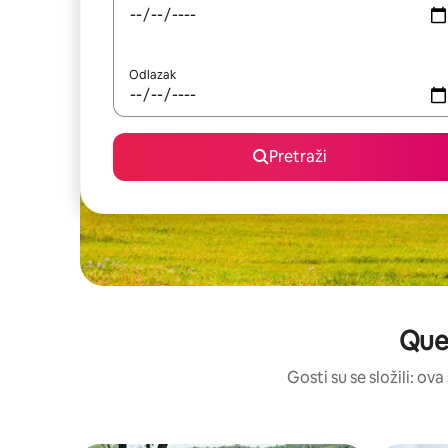
Odlazak
Pretraži
Quee
Gosti su se složili: ov