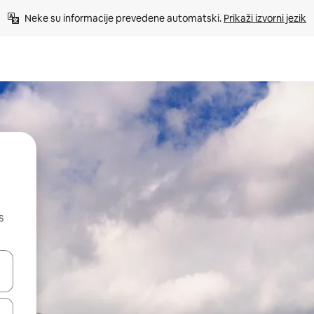
Neke su informacije prevedene automatski. 
Prikaži izvorni jezik
s
dati koristeći se strelicama prema gore i prema dolje, kao i dodirom i