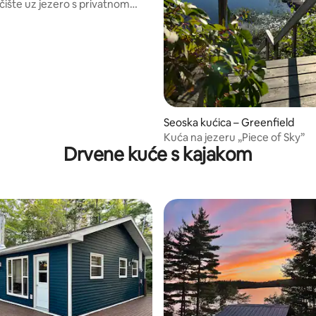
čište uz jezero s privatnom
/5, recenzija: 7
Seoska kućica – Greenfield
Kuća na jezeru „Piece of Sky”
Drvene kuće s kajakom