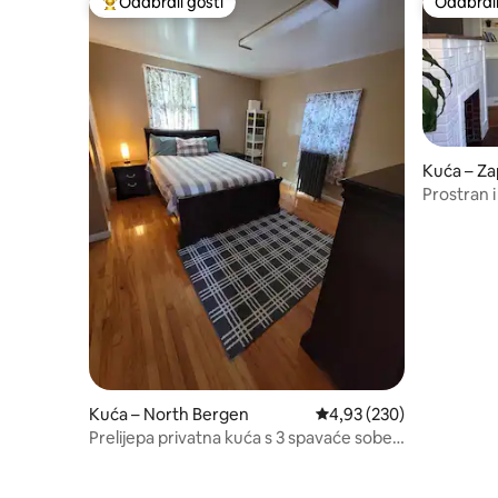
Odabrali gosti
Odabrali
Među najviše rangiranima s oznakom „Odabrali gosti”
Odabrali
Kuća – Za
Prostran 
New York
Kuća – North Bergen
Prosječna ocjena: 4,93/5
4,93 (230)
Prelijepa privatna kuća s 3 spavaće sobe
udaljena 15 minuta od New Yorka