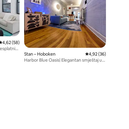
Prosječna ocjena: 4,62/5, recenzija: 58
4,62 (58)
besplatnim
Stan – Hoboken
Prosječna ocjena: 4,92
4,92 (36)
Harbor Blue Oasis| Elegantan smještaj u
blizini New Yorka |Može primiti 6 osoba