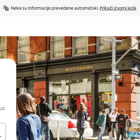
Neke su informacije prevedene automatski. 
Prikaži izvorni jezik
 uz
dati koristeći se strelicama prema gore i prema dolje, kao i dodirom i