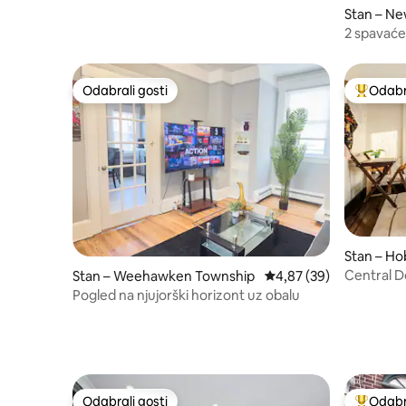
Stan – Ne
2 spavaće
Manhatta
Odabrali gosti
Odabra
Odabrali gosti
Među naj
Stan – H
Central 
Stan – Weehawken Township
Prosječna ocjena: 4,87/
4,87 (39)
Min NYC
Pogled na njujorški horizont uz obalu
Odabrali gosti
Odabra