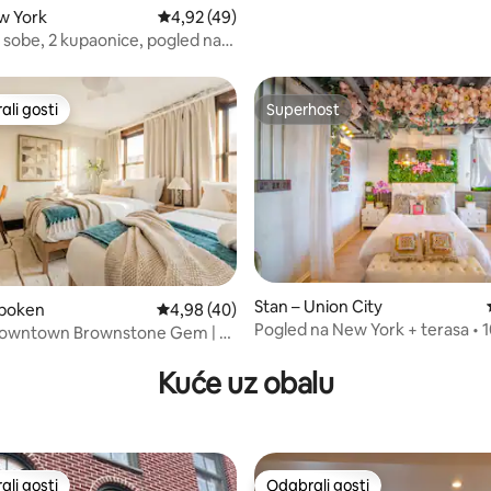
w York
Prosječna ocjena: 4,92/5, recenzija: 49
4,92 (49)
 sobe, 2 kupaonice, pogled na
n
li gosti
Superhost
više rangiranima s oznakom „Odabrali gosti”
Superhost
Stan – Union City
oboken
Prosječna ocjena: 4,98/5, recenzija: 40
4,98 (40)
Pogled na New York + terasa • 
Downtown Brownstone Gem | 15
5, recenzija: 39
New Yorka
Kuće uz obalu
li gosti
Odabrali gosti