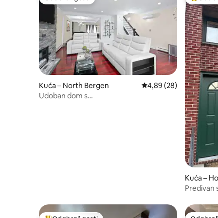
Odabrali gosti
Među naj
Kuća – North Bergen
Prosječna ocjena: 4,89/
4,89 (28)
Udoban dom s
dvorištem/parkingom/20 – 30 min od
New Yorka
Kuća – H
Predivan 