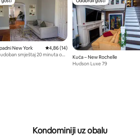
 gosti
Odabrali gosti
 gosti
Odabrali gosti
padni New York
Prosječna ocjena: 4,86/5, recenzija: 14
4,86 (14)
i udoban smještaj 20 minuta od
Kuća – New Rochelle
a
Hudson Luxe 79
, recenzija: 230
Kondominiji uz obalu