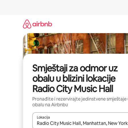
Prijeđi
na
sadržaj
Smještaji za odmor uz
obalu u blizini lokacije
Radio City Music Hall
Pronađite i rezervirajte jedinstvene smještaje
obalu na Airbnbu
Lokacija
Kada budu dostupni rezultati, moći ćete ih pregle