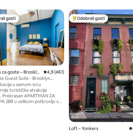
li gosti
Odabrali gosti
više rangiranima s oznakom „Odabrali gosti”
Među najviše rangiranima s oz
za goste – Brookly
Prosječna ocjena: 4,9/5, recenzija: 461
4,9 (461)
te Guest Suite - Brooklyn
, recenzija: 230
ft
lokacija u samom srcu
nije turističke atrakcije
a. Prekrasan APARTMAN ZA
A 2BR u velikom potkrovlju s
šnjim stanovnikom DUMBA.
vatno. Posebna privatna
i drugi ulaz za vašu
nu upotrebu. 1 stanica
Loft – Yonkers
Pr
 željeznice do Manhattana.