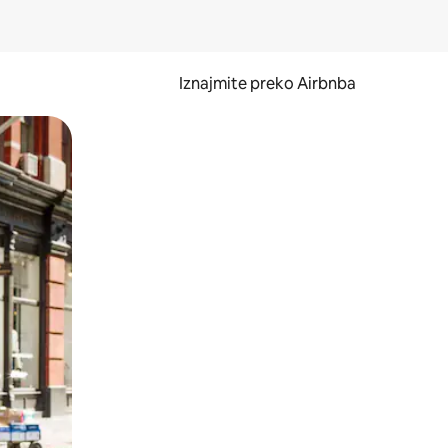
Iznajmite preko Airbnba
li prelaskom prstom po zaslonu.