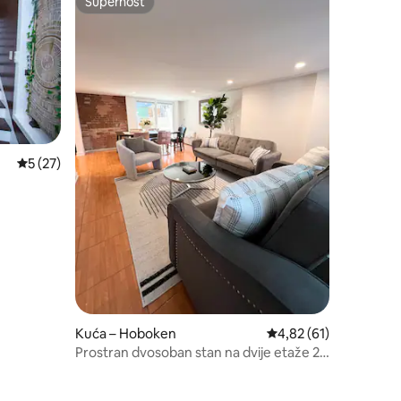
Superhost
Superhost
Prosječna ocjena: 5/5, recenzija: 27
5 (27)
Kuća – Hoboken
Prosječna ocjena: 4,82
4,82 (61)
Prostran dvosoban stan na dvije etaže 2
kupaonice • Bračni krevet (širine 180 –
200 cm) • U blizini New Yorka