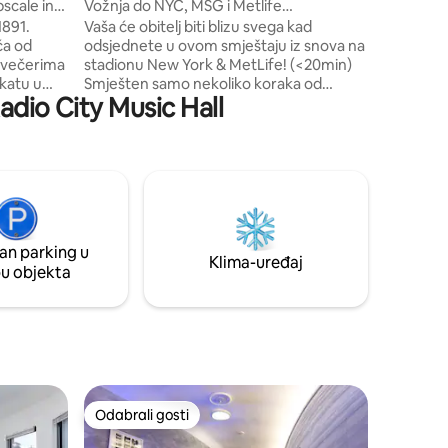
Vožnja do NYC, MSG i Metlife
Stadiuma|Parking u garaži!
1891.
Vaša će obitelj biti blizu svega kad
ća od
odsjednete u ovom smještaju iz snova na
m večerima
stadionu New York & MetLife! (<20min)
 katu u
Smješten samo nekoliko koraka od
Radio City Music Hall
ra od
autobusne stanice koja vas vodi do
er. Samo
autobusnog kolodvora Lučke uprave u
i krenite
blizini Times Squarea u New Yorku, kao i
adove
besplatnog trajektnog prijevoza koji vas
olinu
vodi do trajekta za još bržu vožnju od/do
posla! Uživajte u lijepoj šetnji stazom na
om,
rijeci Hudson uz prekrasan pogled na
om. 1
New York ili jedite u bilo kojem od lokalnih
an parking u
za 1
restorana, uključujući ukusnu pizzeriju iz
Klima-uređaj
pu objekta
jući
pećnice od cigle u prizemlju!
eke.
Odabrali gosti
Odabrali gosti