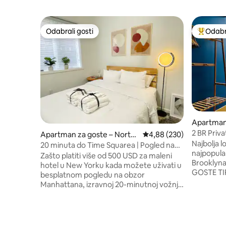
Odabrali gosti
Odabra
Odabrali gosti
Među naj
Apartman 
n
2 BR Priva
Apartman za goste – North
Prosječna ocjena: 4,88/5
4,88 (230)
Bridge Lo
Najbolja 
Bergen
20 minuta do Time Squarea | Pogled na
najpopular
gradske vizure New Yorka i parkiralište
Zašto platiti više od 500 USD za maleni
Brooklyn
hotel u New Yorku kada možete uživati u
GOSTE TIP
besplatnom pogledu na obzor
dugogodi
Manhattana, izravnoj 20-minutnoj vožnji
Super pri
autobusom do Time Squarea i
kupaonica 
besplatnom parkiranju – sve za djelić
ekskluziv
cijene? 🛌 1 studio/1 kupaonica:
podzemne
novouređen, siguran i tih te