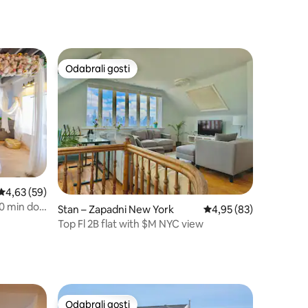
Odabrali gosti
Odabrali gosti
Prosječna ocjena: 4,63/5, recenzija: 59
4,63 (59)
10 min do
Stan – Zapadni New York
Prosječna ocjena: 4,95
4,95 (83)
Top Fl 2B flat with $M NYC view
Odabrali gosti