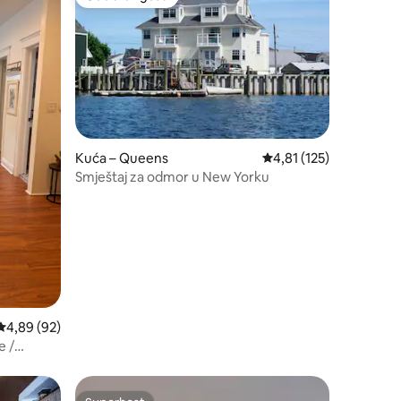
Odabrali gosti
Kuća – Queens
Prosječna ocjena: 4,81/
4,81 (125)
Smještaj za odmor u New Yorku
Prosječna ocjena: 4,89/5, recenzija: 92
4,89 (92)
e /