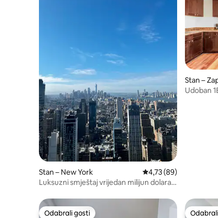
Stan – Za
Udoban 1B
Jednostav
Stan – New York
Prosječna ocjena: 4,73/
4,73 (89)
Luksuzni smještaj vrijedan milijun dolara s
2 spavaće sobe i 2 kupaonice i pogledom
na Midtown!
Odabrali gosti
Odabrali
Odabrali gosti
Odabrali