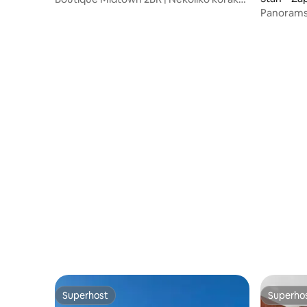
od Broadwaya
Panorams
krevet (š
mjesto*
Superhost
Superho
Superhost
Superho