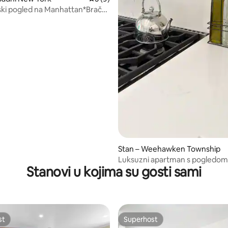
ki pogled na Manhattan*Bračni
irine 180 – 200 cm)*Parkirno
Stan – Weehawken Township
Luksuzni apartman s pogledom
Stanovi u kojima su gosti sami
Manhattan |Parking|10 minuta
Yorka
st
Superhost
st
Superhost