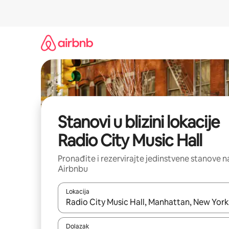
Prijeđi
na
sadržaj
Stanovi u blizini lokacije
Radio City Music Hall
Pronađite i rezervirajte jedinstvene stanove n
Airbnbu
Lokacija
Kada budu dostupni rezultati, moći ćete ih pregle
Dolazak