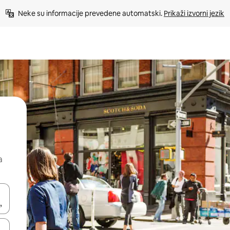
Neke su informacije prevedene automatski. 
Prikaži izvorni jezik
a
dati koristeći se strelicama prema gore i prema dolje, kao i dodirom i