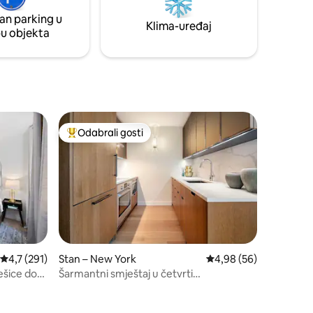
hi Seki i
neće odgovarati svima, no mnogi gosti
an parking u
ekari
smatraju da su prostor i lokacija itekako
Klima-uređaj
pu objekta
vrijedni toga!!
Odabrali gosti
Među najviše rangiranima s oznakom „Odabrali gosti”
Prosječna ocjena: 4,7/5, recenzija: 291
4,7 (291)
Stan – New York
Prosječna ocjena: 4,98
4,98 (56)
ešice do
Šarmantni smještaj u četvrti
Meatpacking District