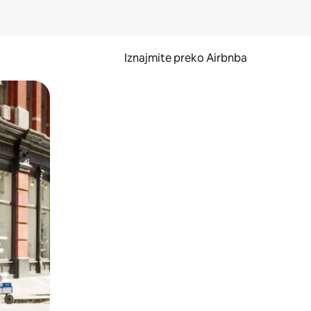
Iznajmite preko Airbnba
li prelaskom prstom po zaslonu.