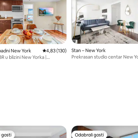
Stan – New York
padni New York
Prosječna ocjena: 4,83/5, recenzija: 130
4,83 (130)
Prekrasan studio centar New Y
R u blizini New Yorka |
an prijevoz.
5, recenzija: 89
 gosti
Odabrali gosti
 gosti
Odabrali gosti