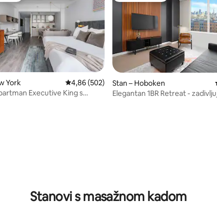
w York
Prosječna ocjena: 4,86/5, recenzija: 502
4,86 (502)
Stan – Hoboken
partman Executive King s
Elegantan 1BR Retreat - zadivlju
 razvlačenje
pogled na New York
, recenzija: 133
Stanovi s masažnom kadom