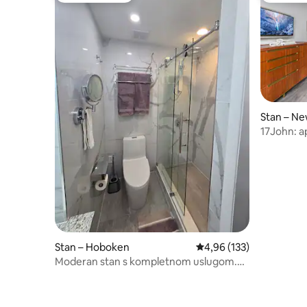
Stan – Ne
17John: a
kaučem na
Stan – Hoboken
Prosječna ocjena: 4,96/5
4,96 (133)
Moderan stan s kompletnom uslugom.
Za 5 osoba. Najbolja lokacija