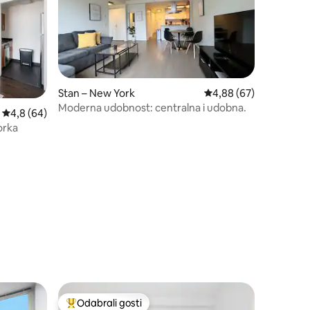
Stan – New York
Prosječna ocjena: 4,88
4,88 (67)
Moderna udobnost: centralna i udobna.
Prosječna ocjena: 4,8/5, recenzija: 64
4,8 (64)
orka
Odabrali gosti
Među najviše rangiranima s oznakom „Odabrali gosti”