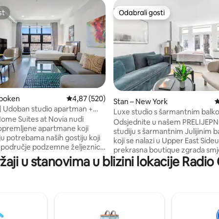
st
Odabrali gosti
st
Odabrali gosti
oboken
Prosječna ocjena: 4,87/5, recenzija: 520
4,87 (520)
5, recenzija: 46
Stan – New York
P
| Udoban studio apartman +
Luxe studio s šarmantnim bal
erasa by Dharma
me Suites at Novia nudi
Julije
Odsjednite u našem PRELIJEP
premljene apartmane koji
studiju s šarmantnim Julijinim
u potrebama naših gostiju koji
koji se nalazi u Upper East Side
 područje podzemne željeznice
prekrasna boutique zgrada smj
 nalazi se na praktičnoj lokaciji
žaji u stanovima u blizini lokacije Radio 
u blizini nekih od najboljih atrakc
jednici Hobokena. Studiji su
grad nudi. S nenadmašnom loka
va našim apartmanima s jednom
nekoliko minuta od Central Par
 sobom i savršeno su
Avenije i 5. avenije! Bloomingdale
ni parovima i poslovnim
udaljen samo jedan blok, zajedn
koji su umorni od istih starih
mnogim modernim restoranima
 zvjezdice. Ovi šarmantni i lijepo
trgovinama! Uživajte u večeri n