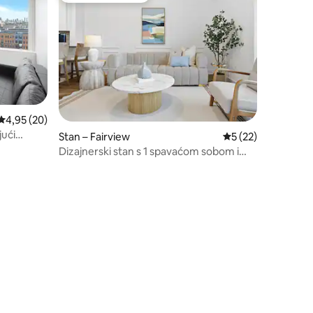
Prosječna ocjena: 4,95/5, recenzija: 20
4,95 (20)
jući
Stan – Fairview
Prosječna ocjena: 5
5 (22)
Dizajnerski stan s 1 spavaćom sobom i
bračnim krevetom (king-size) u blizini
NYC-a | Besplatan parking i teretana