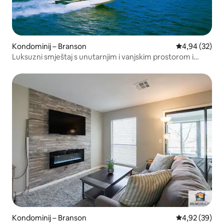
Kondominij – Branson
Prosječna ocje
4,94 (32)
Luksuzni smještaj s unutarnjim i vanjskim prostorom i
masažnom kadom
Kondominij – Branson
Prosječna ocje
4,92 (39)