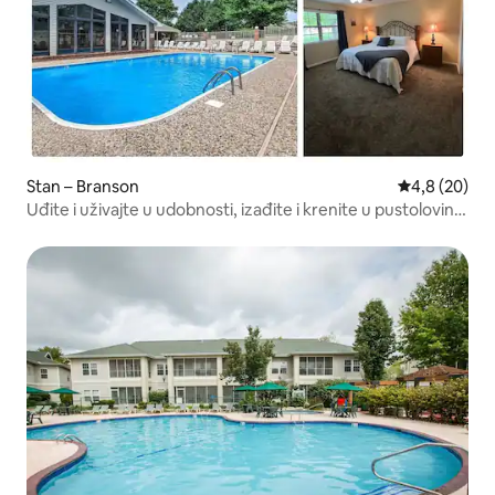
Stan – Branson
Prosječna ocj
4,8 (20)
Uđite i uživajte u udobnosti, izađite i krenite u pustolovinu!
2 SPAVAĆE SOBE