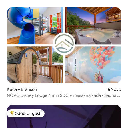
kada+krevet na kat s toboganom
Kuća – Branson
Novi smješ
Novo
NOVO Disney Lodge 4 min SDC + masažna kada • Sauna •
Tobogan
Odabrali gosti
Među najviše rangiranima s oznakom „Odabrali gosti”