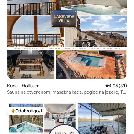
Kuća – Hollister
Prosječna ocje
4,95 (39)
Sauna na otvorenom, masažna kada, pogled na jezero, TV
od 85" i igre
Odabrali gosti
Među najviše rangiranima s oznakom „Odabrali gosti”