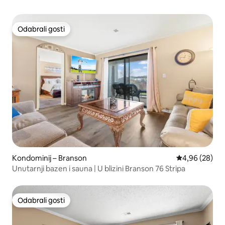
Odabrali gosti
Odabrali gosti
Kondominij – Branson
Prosječna ocje
4,96 (28)
Unutarnji bazen i sauna | U blizini Branson 76 Stripa
Odabrali gosti
Odabrali gosti