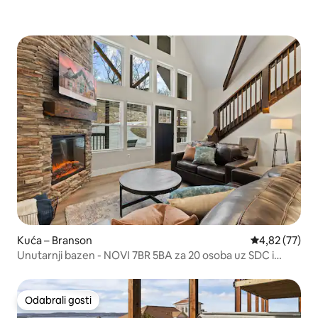
Kuća – Branson
Prosječna ocje
4,82 (77)
Unutarnji bazen - NOVI 7BR 5BA za 20 osoba uz SDC i
jezero
Odabrali gosti
Odabrali gosti