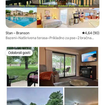
Stan – Branson
Prosječna ocje
4,64 (90)
Bazeni~Natkrivena terasa~Prikladno za pse~2 bračna
kreveta (širine 180 – 200 cm)
Odabrali gosti
Odabrali gosti