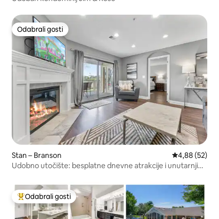
Odabrali gosti
Odabrali gosti
Stan – Branson
Prosječna ocje
4,88 (52)
Udobno utočište: besplatne dnevne atrakcije i unutarnji
bazen
Odabrali gosti
Među najviše rangiranima s oznakom „Odabrali gosti”