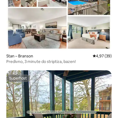
Stan – Branson
Prosječna ocje
4,97 (39)
Predivno, 3 minute do striptiza, bazen!
Superhost
Superhost