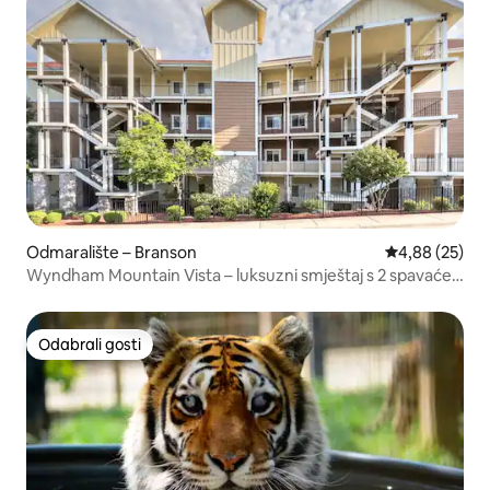
Odmaralište – Branson
Prosječna ocje
4,88 (25)
Wyndham Mountain Vista – luksuzni smještaj s 2 spavaće
sobe
Odabrali gosti
Odabrali gosti