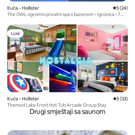
Kuća – Hollister
Prosječna o
5 (24)
The OWL ogromni privatni spa s bazenom • Igronica • 7
spavaćih soba / 7 kupaonica
Luxe
Luxe
Kuća – Hollister
Prosječna 
5 (33)
Themed Lake Front Hot Tub Arcade Group Stay
Drugi smještaji sa saunom