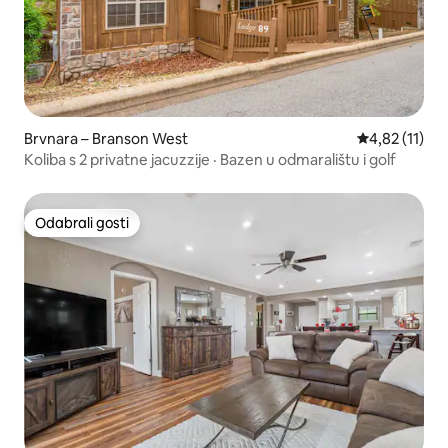
Brvnara – Branson West
Prosječna ocj
4,82 (11)
Koliba s 2 privatne jacuzzije · Bazen u odmaralištu i golf
Odabrali gosti
Odabrali gosti