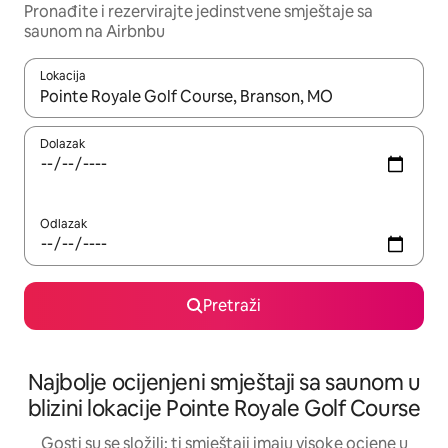
Pronađite i rezervirajte jedinstvene smještaje sa
saunom na Airbnbu
Lokacija
Kada budu dostupni rezultati, moći ćete ih pregledati koristeći
Dolazak
Odlazak
Pretraži
Najbolje ocijenjeni smještaji sa saunom u
blizini lokacije Pointe Royale Golf Course
Gosti su se složili: ti smještaji imaju visoke ocjene u