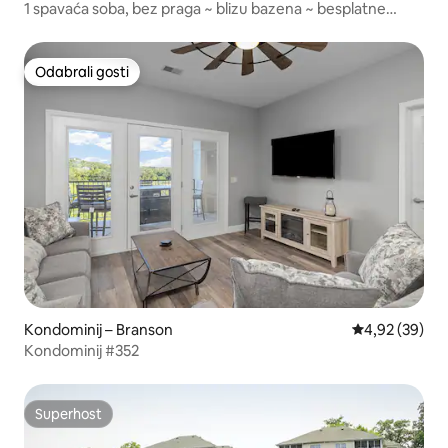
1 spavaća soba, bez praga ~ blizu bazena ~ besplatne
ulaznice! (PR40-9)
Odabrali gosti
Odabrali gosti
Kondominij – Branson
Prosječna ocje
4,92 (39)
Kondominij #352
Superhost
Superhost