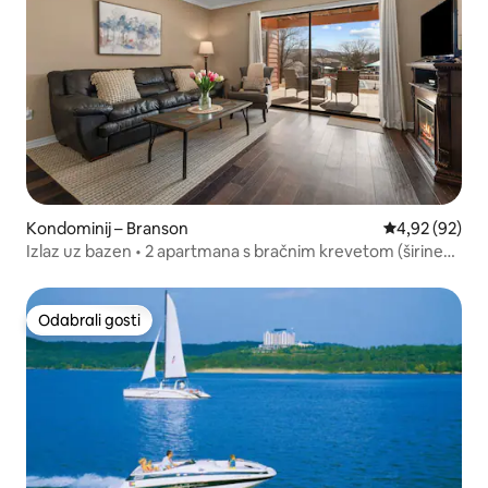
Kondominij – Branson
Prosječna ocje
4,92 (92)
Izlaz uz bazen • 2 apartmana s bračnim krevetom (širine
180 – 200 cm) • Pointe Royale
Odabrali gosti
Odabrali gosti