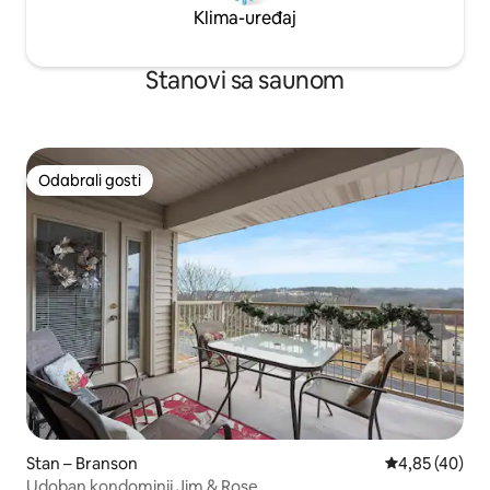
Klima-uređaj
Stanovi sa saunom
Odabrali gosti
Odabrali gosti
Stan – Branson
Prosječna ocje
4,85 (40)
Udoban kondominij Jim & Rose