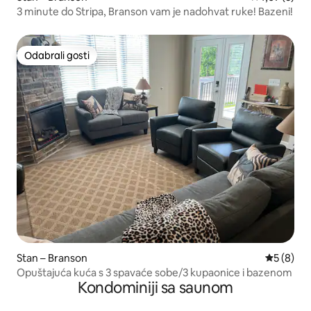
3 minute do Stripa, Branson vam je nadohvat ruke! Bazeni!
Odabrali gosti
Odabrali gosti
Stan – Branson
Prosječna
5 (8)
Opuštajuća kuća s 3 spavaće sobe/3 kupaonice i bazenom
Kondominiji sa saunom