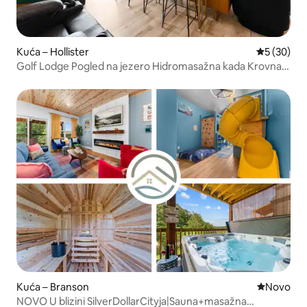
Kuća – Hollister
Prosječna o
5 (30)
Golf Lodge Pogled na jezero Hidromasažna kada Krovna
igraonica
Kuća – Branson
Novi smješ
Novo
NOVO U blizini SilverDollarCityja|Sauna+masažna