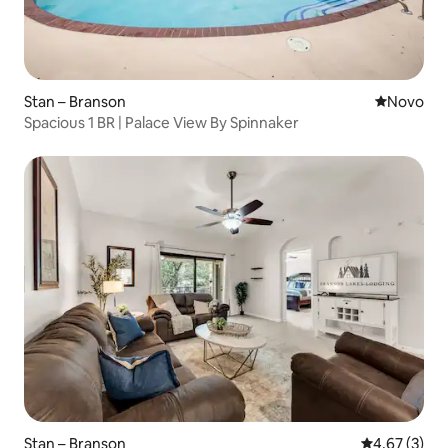
Stan – Branson
Novi smješ
Novo
Spacious 1 BR | Palace View By Spinnaker
Stan – Branson
Prosječna ocj
4,67 (3)