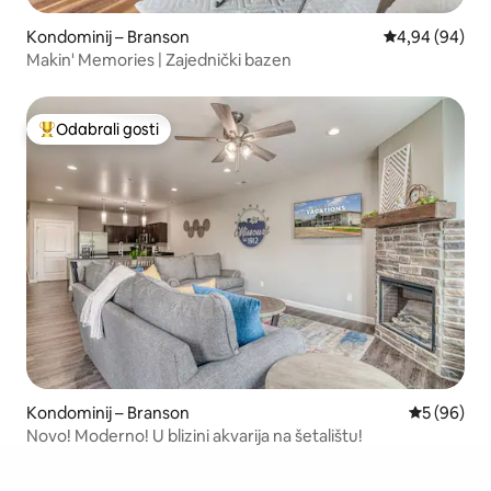
Kondominij – Branson
Prosječna ocje
4,94 (94)
Makin' Memories | Zajednički bazen
Odabrali gosti
Među najviše rangiranima s oznakom „Odabrali gosti”
Kondominij – Branson
Prosječna o
5 (96)
Novo! Moderno! U blizini akvarija na šetalištu!