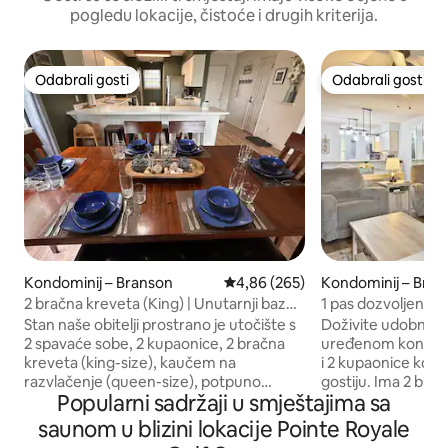
pogledu lokacije, čistoće i drugih kriterija.
Odabrali gosti
Odabrali gosti
Odabrali gosti
Odabrali gosti
Kondominij – Branson
Prosječna ocjena: 4,86/5, recenzi
4,86 (265)
Kondominij – Bran
2 bračna kreveta (King) | Unutarnji bazen
1 pas dozvoljen~ 
| U blizini Branson Stripa
kada~Bar-2 kreve
Stan naše obitelji prostrano je utočište s
Doživite udobnost
dekor
2 spavaće sobe, 2 kupaonice, 2 bračna
uređenom kondomi
kreveta (king-size), kaučem na
i 2 kupaonice koji 
razvlačenje (queen-size), potpuno
gostiju. Ima 2 bra
Popularni sadržaji u smještajima sa
opremljenom kuhinjom i opuštajućom
razvlačenje i dječji
terasom. Smješteni samo nekoliko
televizore ravnog 
saunom u blizini lokacije Pointe Royale
minuta od 76 Stripa u srcu Bransona, bit
spavaćoj sobi i d