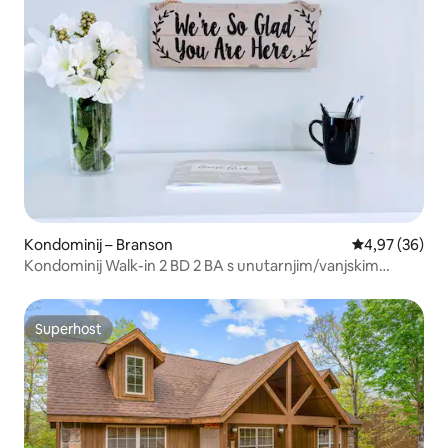
Kondominij – Branson
Prosječna ocje
4,97 (36)
Kondominij Walk-in 2 BD 2 BA s unutarnjim/vanjskim
bazenom
Superhost
Superhost