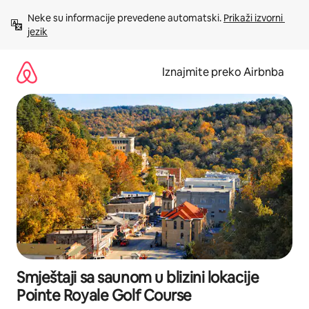
Prijeđi
Neke su informacije prevedene automatski. 
Prikaži izvorni 
na
jezik
sadržaj
Iznajmite preko Airbnba
Smještaji sa saunom u blizini lokacije
Pointe Royale Golf Course