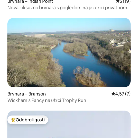
Brvnara – Indian Point
Prosječna 
5 (19)
Nova luksuzna brvnara s pogledom na jezero i privatnom
hidromasažnom kadom – Branson!
Brvnara – Branson
Prosječna ocj
4,57 (7)
Wickham's Fancy na utrci Trophy Run
Odabrali gosti
Među najviše rangiranima s oznakom „Odabrali gosti”