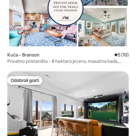
Kuća – Branson
Prosječna 
5 (10)
Privatno pristanište - 8 hektara jezera, masažna kada,
pješačenje, ognjište
Odabrali gosti
Odabrali gosti