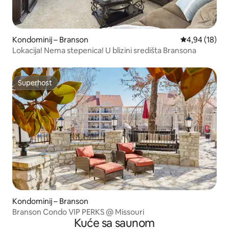
Kondominij – Branson
Prosječna ocje
4,94 (18)
Lokacija! Nema stepenica! U blizini središta Bransona
Superhost
Superhost
Kondominij – Branson
Branson Condo VIP PERKS @ Missouri
Kuće sa saunom