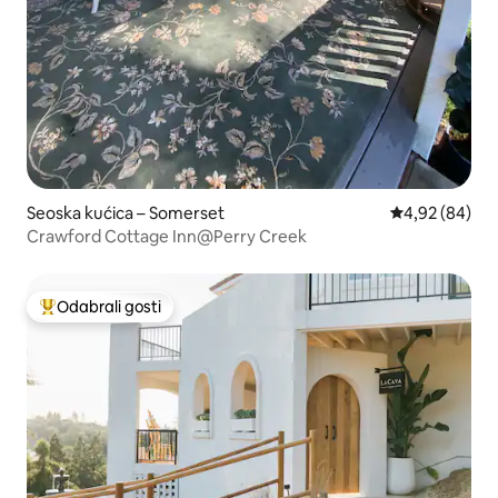
Seoska kućica – Somerset
Prosječna ocje
4,92 (84)
Crawford Cottage Inn@Perry Creek
Odabrali gosti
Među najviše rangiranima s oznakom „Odabrali gosti”