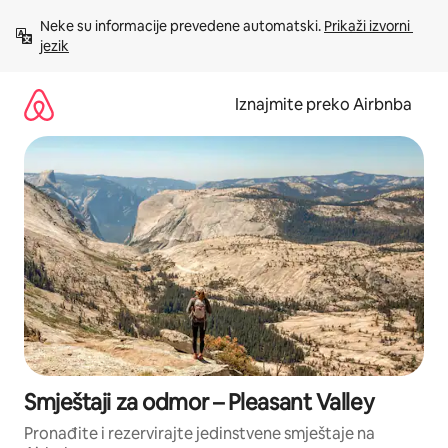
Prijeđi
Neke su informacije prevedene automatski. 
Prikaži izvorni 
na
jezik
sadržaj
Iznajmite preko Airbnba
Smještaji za odmor – Pleasant Valley
Pronađite i rezervirajte jedinstvene smještaje na