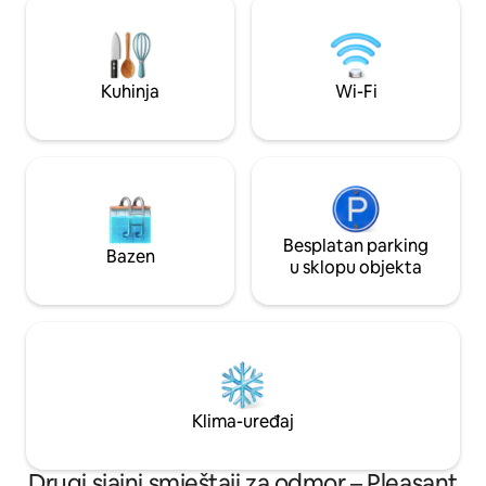
Udaljenost od jezera, pješačkih staza i
rekreacijskog podr
drugih aktivnosti na otvorenom.
minuta do raftinga 
do skijališta Sierra
skijališta Kirkwood Wi-Fi, Netflix, Disney
Kuhinja
Wi-Fi
Amazon Prime
Besplatan parking
Bazen
u sklopu objekta
Klima-uređaj
Drugi sjajni smještaji za odmor – Pleasant