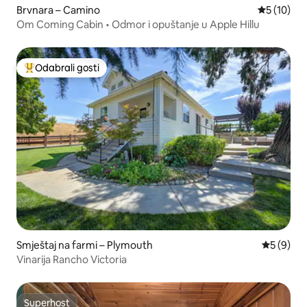
Brvnara – Camino
Prosječna 
5 (10)
Om Coming Cabin • Odmor i opuštanje u Apple Hillu
Odabrali gosti
Među najviše rangiranima s oznakom „Odabrali gosti”
Smještaj na farmi – Plymouth
Prosječna
5 (9)
Vinarija Rancho Victoria
Superhost