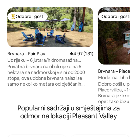
Odabrali gosti
Odabrali gosti
Među najviše rangiranima s oznakom „Odabrali gosti”
Odabrali gosti
Brvnara – Fair Play
Prosječna ocjena: 4,97/5, recenzi
4,97 (231)
Uz rijeku – 6 jutara/hidromasažna
kada/igre/primaju se psi
Privatna brvnara na obali rijeke na 6
Brvnara – Placervil
hektara na nadmorskoj visini od 2000
Moderna i tiha brvna
stopa, ova udobna brvnara nalazi se
ognjište, roštilj
samo nekoliko metara od pješčanih
Dobro došli u pod
obala rijeke Cosumnes. Savršeno za
Placervillea, ~1 sat
odmor u dvoje uz masažnu kadu, stol za
Brvnara je skrovita
bilijar, stolni nogomet, arkadne igre,
opet tako blizu po
Popularni sadržaji u smještajima za
kajake, igru bacanja vrećica u obliku
Uživajte u pristup
kukuruza, bacanje potkova i mirno
brvnari s 3 kreveta
odmor na lokaciji Pleasant Valley
mjesto za ribolov, kupanje ili opuštanje.
parkiralištu od dv
Vanjska kuhinja za roštiljanje uz rijeku.
parkirališta 8 minu
Smješten u vinogradarskoj regiji okruga
minuta do Apple Hi
El Dorado s obližnjim degustacijama vina.
lokalnih vinograda