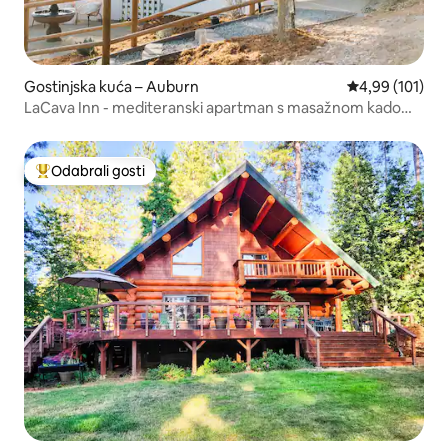
Gostinjska kuća – Auburn
Prosječna ocjen
4,99 (101)
LaCava Inn - mediteranski apartman s masažnom kadom i
pogledom!
Odabrali gosti
Među najviše rangiranima s oznakom „Odabrali gosti”