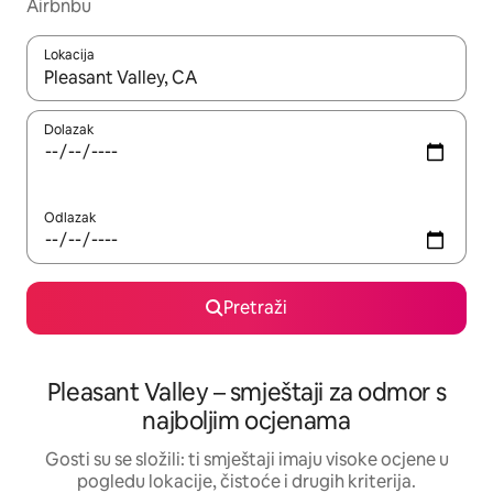
Airbnbu
Lokacija
Kada budu dostupni rezultati, moći ćete ih pregledati koristeći
Dolazak
Odlazak
Pretraži
Pleasant Valley – smještaji za odmor s
najboljim ocjenama
Gosti su se složili: ti smještaji imaju visoke ocjene u
pogledu lokacije, čistoće i drugih kriterija.