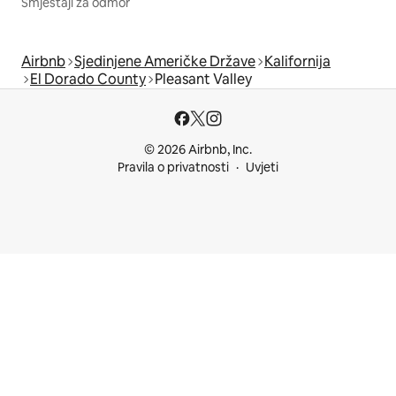
Smještaji za odmor
Airbnb
Sjedinjene Američke Države
Kalifornija
El Dorado County
Pleasant Valley
© 2026 Airbnb, Inc.
Pravila o privatnosti
Uvjeti