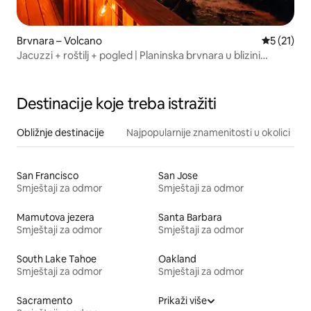
Brvnara – Volcano
Prosječna 
5 (21)
Jacuzzi + roštilj + pogled | Planinska brvnara u blizini
vinarija
Destinacije koje treba istražiti
Obližnje destinacije
Najpopularnije znamenitosti u okolici
San Francisco
San Jose
Smještaji za odmor
Smještaji za odmor
Mamutova jezera
Santa Barbara
Smještaji za odmor
Smještaji za odmor
South Lake Tahoe
Oakland
Smještaji za odmor
Smještaji za odmor
Sacramento
Prikaži više