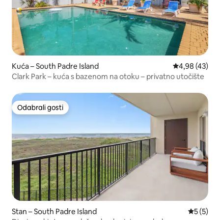
Kuća – South Padre Island
Prosječna ocje
4,98 (43)
Clark Park – kuća s bazenom na otoku – privatno utočište
Odabrali gosti
Odabrali gosti
Stan – South Padre Island
Prosječna
5 (5)