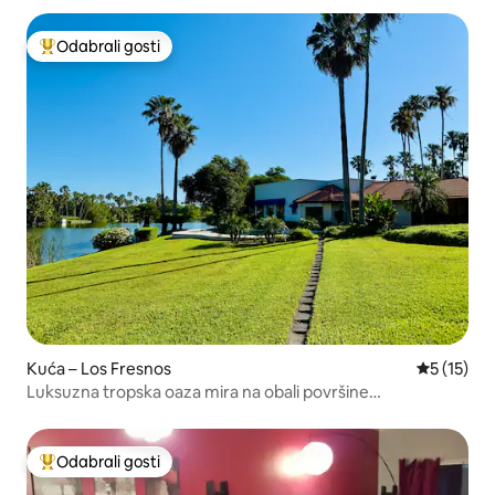
Odabrali gosti
Među najviše rangiranima s oznakom „Odabrali gosti”
Kuća – Los Fresnos
Prosječna 
5 (15)
Luksuzna tropska oaza mira na obali površine
4200 četvornih stopa (390 m²).
Odabrali gosti
Među najviše rangiranima s oznakom „Odabrali gosti”