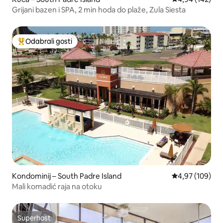
Grijani bazen i SPA, 2 min hoda do plaže, Zula Siesta
Odabrali gosti
Među najviše rangiranima s oznakom „Odabrali gosti”
Kondominij – South Padre Island
Prosječna ocjen
4,97 (109)
Mali komadić raja na otoku
Superhost
Superhost