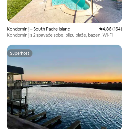
Kondominij – South Padre Island
Prosječna ocjen
4,86 (164)
Kondominij s 2 spavaće sobe, blizu plaže, bazen, Wi-Fi
Superhost
Superhost