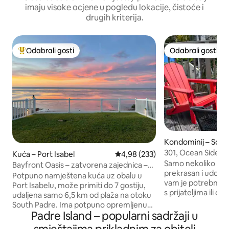
imaju visoke ocjene u pogledu lokacije, čistoće i
drugih kriterija.
Odabrali gosti
Odabrali gosti
Među najviše rangiranima s oznakom „Odabrali gosti”
Odabrali gosti
Kondominij – South
and
301, Ocean Side, t
Kuća – Port Isabel
Prosječna ocjena: 4,98/5, recenzi
4,98 (233)
stol
Samo nekoliko kuć
Bayfront Oasis – zatvorena zajednica –
prekrasan i udoban
nekoliko minuta do SPI-ja
Potpuno namještena kuća uz obalu u
vam je potrebno da
Port Isabelu, može primiti do 7 gostiju,
s prijateljima ili ob
udaljena samo 6,5 km od plaža na otoku
pored spavaće so
South Padre. Ima potpuno opremljenu
more, perilica i suši
Padre Island – popularni sadržaji u
kuhinju, 2½ kupaonice i glavni apartman
smještajnoj jedinici
s bračnim krevetom (king-size),