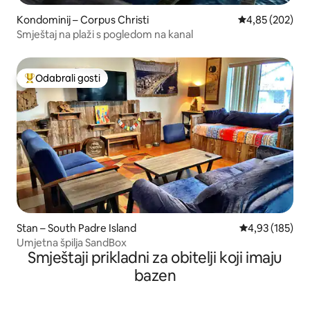
Kondominij – Corpus Christi
Prosječna ocjen
4,85 (202)
Smještaj na plaži s pogledom na kanal
Odabrali gosti
Među najviše rangiranima s oznakom „Odabrali gosti”
Stan – South Padre Island
Prosječna ocjen
4,93 (185)
Umjetna špilja SandBox
Smještaji prikladni za obitelji koji imaju
bazen