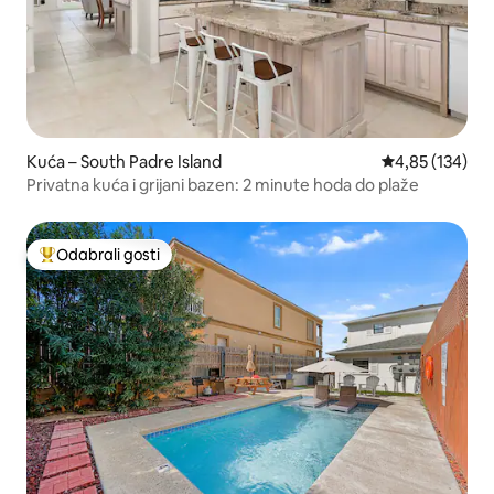
Kuća – South Padre Island
Prosječna ocjen
4,85 (134)
Privatna kuća i grijani bazen: 2 minute hoda do plaže
Odabrali gosti
Među najviše rangiranima s oznakom „Odabrali gosti”