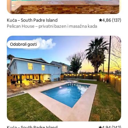
Kuća – South Padre Island
Prosječna ocjen
4,86 (137)
Pelican House – privatni bazen i masažna kada
Odabrali gosti
Odabrali gosti
Kuća – South Padre Island
Prosječna ocjen
4,94 (142)