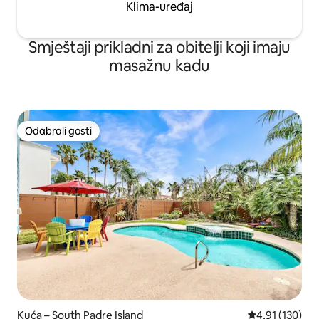
Klima-uređaj
Smještaji prikladni za obitelji koji imaju
masažnu kadu
Odabrali gosti
Odabrali gosti
Kuća – South Padre Island
Prosječna ocjen
4,91 (130)