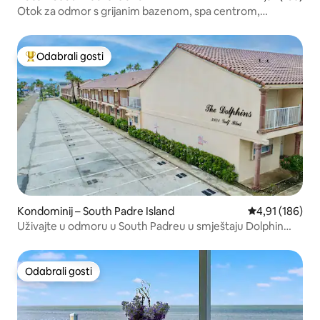
Otok za odmor s grijanim bazenom, spa centrom,
roštiljem i igrama!
Odabrali gosti
Među najviše rangiranima s oznakom „Odabrali gosti”
Kondominij – South Padre Island
Prosječna ocjen
4,91 (186)
Uživajte u odmoru u South Padreu u smještaju Dolphin
#14!
Odabrali gosti
Odabrali gosti