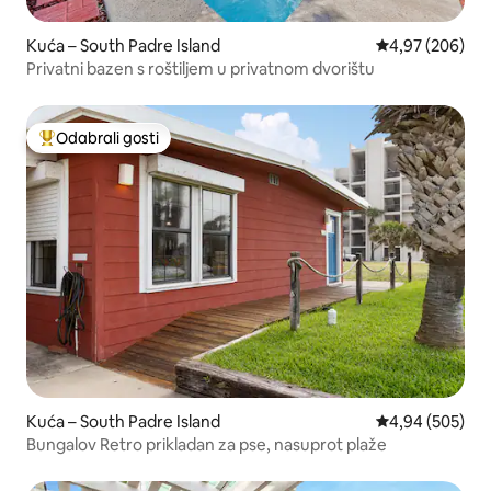
Kuća – South Padre Island
Prosječna ocjen
4,97 (206)
Privatni bazen s roštiljem u privatnom dvorištu
Odabrali gosti
Među najviše rangiranima s oznakom „Odabrali gosti”
Kuća – South Padre Island
Prosječna ocjen
4,94 (505)
Bungalov Retro prikladan za pse, nasuprot plaže