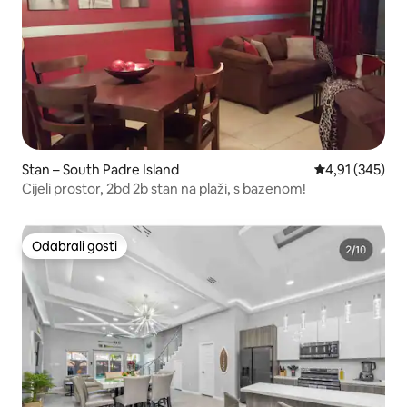
Stan – South Padre Island
Prosječna ocjen
4,91 (345)
Cijeli prostor, 2bd 2b stan na plaži, s bazenom!
Odabrali gosti
Odabrali gosti