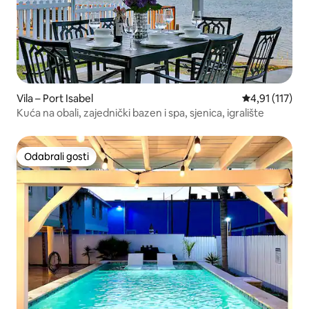
Vila – Port Isabel
Prosječna ocje
4,91 (117)
Kuća na obali, zajednički bazen i spa, sjenica, igralište
Odabrali gosti
Odabrali gosti