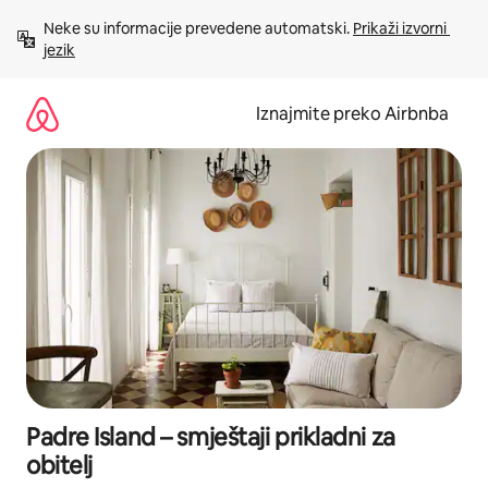
Prijeđi
Neke su informacije prevedene automatski. 
Prikaži izvorni 
na
jezik
sadržaj
Iznajmite preko Airbnba
Padre Island – smještaji prikladni za
obitelj