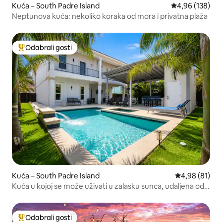
Kuća – South Padre Island
Prosječna ocjen
4,96 (138)
Neptunova kuća: nekoliko koraka od mora i privatna plaža
Odabrali gosti
Među najviše rangiranima s oznakom „Odabrali gosti”
Kuća – South Padre Island
Prosječna ocje
4,98 (81)
Kuća u kojoj se može uživati u zalasku sunca, udaljena od
plaže samo pola bloka
Odabrali gosti
Među najviše rangiranima s oznakom „Odabrali gosti”