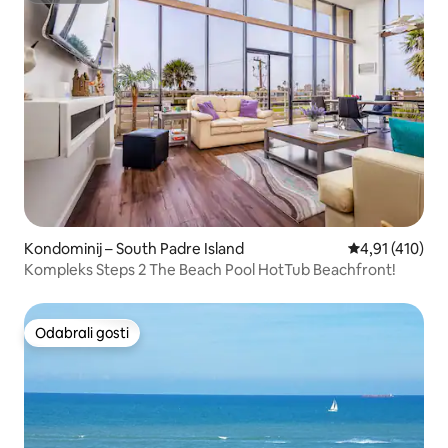
Kondominij – South Padre Island
Prosječna ocje
4,91 (410)
Kompleks Steps 2 The Beach Pool HotTub Beachfront!
Odabrali gosti
Odabrali gosti