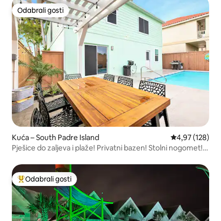
Odabrali gosti
Odabrali gosti
Kuća – South Padre Island
Prosječna ocjen
4,97 (128)
Pješice do zaljeva i plaže! Privatni bazen! Stolni nogomet!
Igre
Odabrali gosti
Među najviše rangiranima s oznakom „Odabrali gosti”