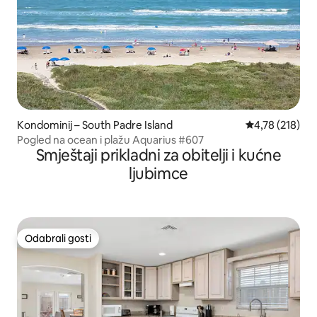
Kondominij – South Padre Island
Prosječna ocjen
4,78 (218)
Pogled na ocean i plažu Aquarius #607
Smještaji prikladni za obitelji i kućne
ljubimce
Odabrali gosti
Odabrali gosti