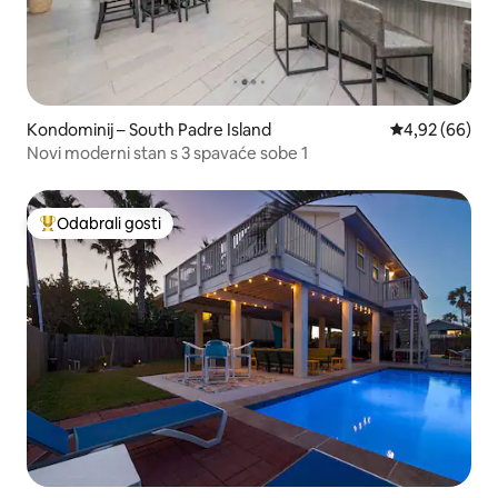
Kondominij – South Padre Island
Prosječna ocje
4,92 (66)
Novi moderni stan s 3 spavaće sobe 1
Odabrali gosti
Među najviše rangiranima s oznakom „Odabrali gosti”