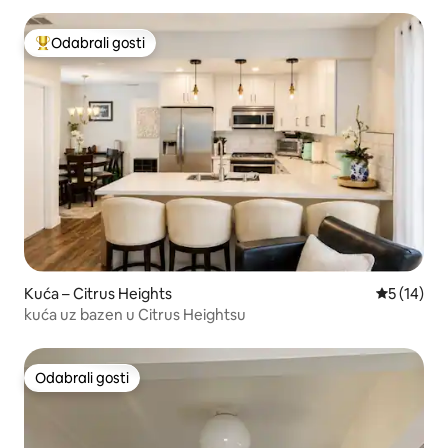
Odabrali gosti
Među najviše rangiranima s oznakom „Odabrali gosti”
Kuća – Citrus Heights
Prosječna 
5 (14)
kuća uz bazen u Citrus Heightsu
Odabrali gosti
Odabrali gosti