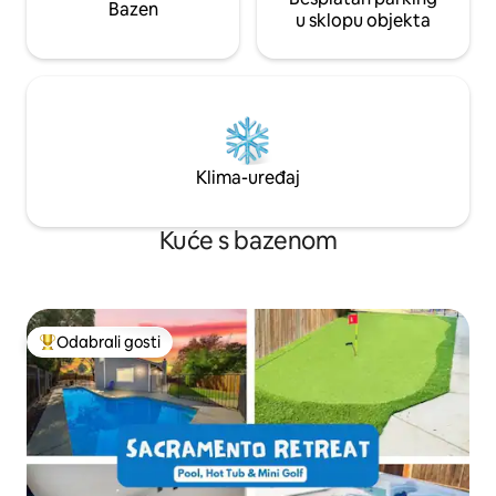
Bazen
u sklopu objekta
Klima-uređaj
Kuće s bazenom
Odabrali gosti
Među najviše rangiranima s oznakom „Odabrali gosti”