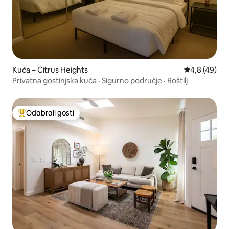
Kuća – Citrus Heights
Prosječna ocj
4,8 (49)
Privatna gostinjska kuća · Sigurno područje · Roštilj
Odabrali gosti
Među najviše rangiranima s oznakom „Odabrali gosti”