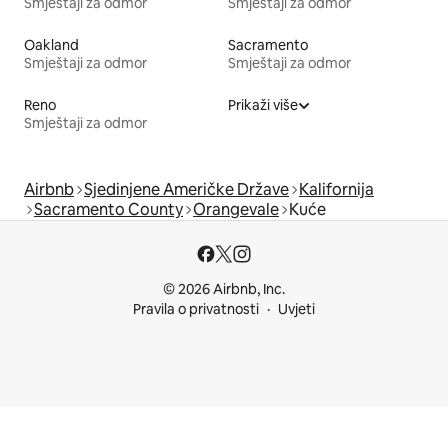
Smještaji za odmor
Smještaji za odmor
Oakland
Sacramento
Smještaji za odmor
Smještaji za odmor
Reno
Prikaži više
Smještaji za odmor
Airbnb
Sjedinjene Američke Države
Kalifornija
Sacramento County
Orangevale
Kuće
© 2026 Airbnb, Inc.
Pravila o privatnosti
Uvjeti