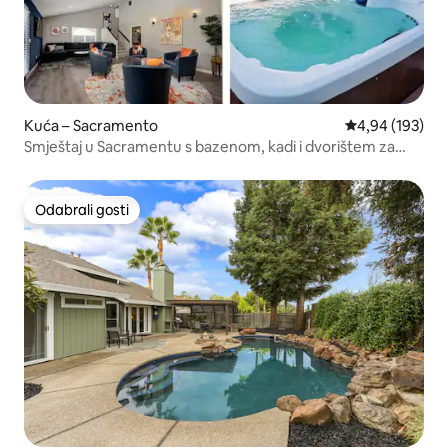
Kuća – Sacramento
Prosječna ocjen
4,94 (193)
Smještaj u Sacramentu s bazenom, kadi i dvorištem za
golf
Odabrali gosti
Odabrali gosti