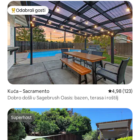
Odabrali gosti
Među najviše rangiranima s oznakom „Odabrali gosti”
Kuća – Sacramento
Prosječna ocjen
4,98 (123)
Dobro došli u Sagebrush Oasis: bazen, terasa i roštilj
Superhost
Superhost