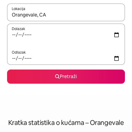
Lokacija
Kada budu dostupni rezultati, moći ćete ih pregledati koristeći
Dolazak
Odlazak
Pretraži
Kratka statistika o kućama – Orangevale