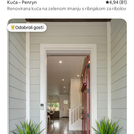
Kuća – Penryn
Prosječna ocje
4,94 (81)
Renovirana kuća na zelenom imanju s ribnjakom za ribolov
Odabrali gosti
Među najviše rangiranima s oznakom „Odabrali gosti”