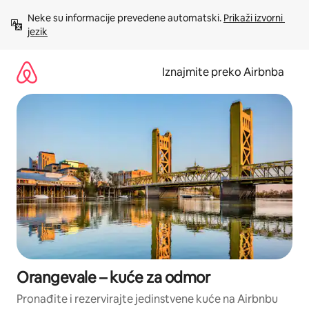
Prijeđi
Neke su informacije prevedene automatski. 
Prikaži izvorni 
na
jezik
sadržaj
Iznajmite preko Airbnba
Orangevale – kuće za odmor
Pronađite i rezervirajte jedinstvene kuće na Airbnbu