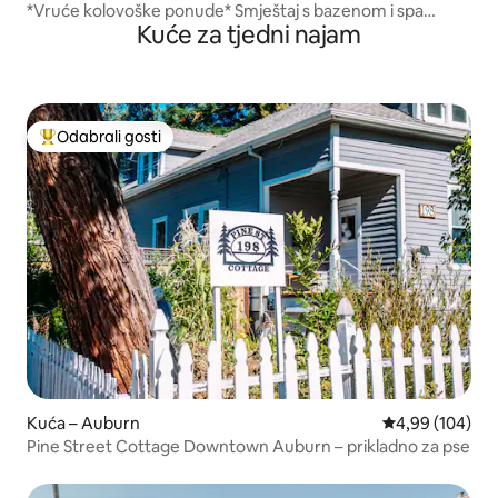
*Vruće kolovoške ponude* Smještaj s bazenom i spa
Kuće za tjedni najam
centrom!
Odabrali gosti
Među najviše rangiranima s oznakom „Odabrali gosti”
Kuća – Auburn
Prosječna ocjen
4,99 (104)
Pine Street Cottage Downtown Auburn – prikladno za pse