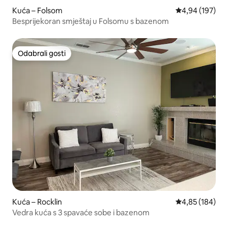
Kuća – Folsom
Prosječna ocjen
4,94 (197)
Besprijekoran smještaj u Folsomu s bazenom
Odabrali gosti
Odabrali gosti
Kuća – Rocklin
Prosječna ocjen
4,85 (184)
Vedra kuća s 3 spavaće sobe i bazenom