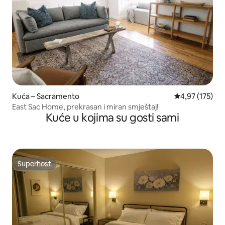
Kuća – Sacramento
Prosječna ocjen
4,97 (175)
East Sac Home, prekrasan i miran smještaj!
Kuće u kojima su gosti sami
Superhost
Superhost