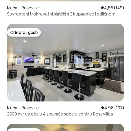
Kuća – Roseville
Prosječna ocjen
4,86 (149)
Suvremeni trokrevetni slatkiš s 2 kupaonice i odličnom
sobom
Odabrali gosti
Odabrali gosti
Kuća – Roseville
Prosječna ocjen
4,96 (107)
2300 m ² uz obalu 4 spavaće sobe u centru Rosevillea