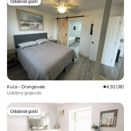
Odabrali gosti
Odabrali gosti
Kuća – Orangevale
Prosječna ocje
4,92 (38)
Udobno gnijezdo
Odabrali gosti
Odabrali gosti