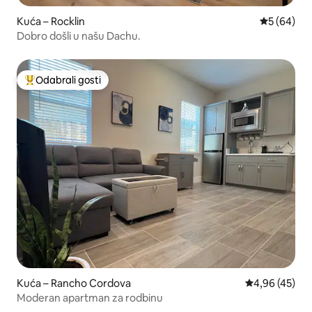
Kuća – Rocklin
Prosječna o
5 (64)
Dobro došli u našu Dachu.
Odabrali gosti
Među najviše rangiranima s oznakom „Odabrali gosti”
Kuća – Rancho Cordova
Prosječna ocje
4,96 (45)
Moderan apartman za rodbinu