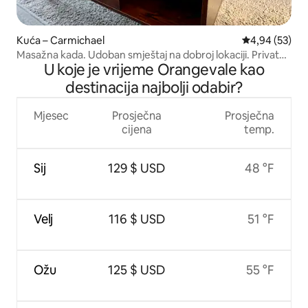
Kuća – Carmichael
Prosječna ocje
4,94 (53)
Masažna kada. Udoban smještaj na dobroj lokaciji. Privatno
U koje je vrijeme Orangevale kao
dvorište
destinacija najbolji odabir?
Mjesec
Prosječna
Prosječna
cijena
temp.
Sij
129 $ USD
48 °F
Velj
116 $ USD
51 °F
Ožu
125 $ USD
55 °F