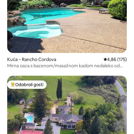
Kuća – Rancho Cordova
Prosječna ocjen
4,86 (175)
Mirna oaza s bazenom/masažnom kadom nedaleko od
rijeke
Odabrali gosti
Među najviše rangiranima s oznakom „Odabrali gosti”