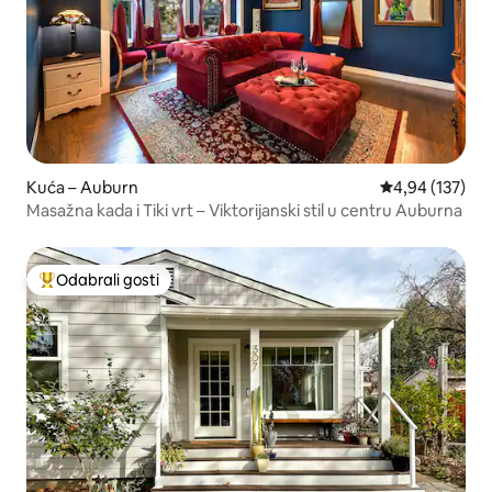
Kuća – Auburn
Prosječna ocjen
4,94 (137)
Masažna kada i Tiki vrt – Viktorijanski stil u centru Auburna
Odabrali gosti
Među najviše rangiranima s oznakom „Odabrali gosti”