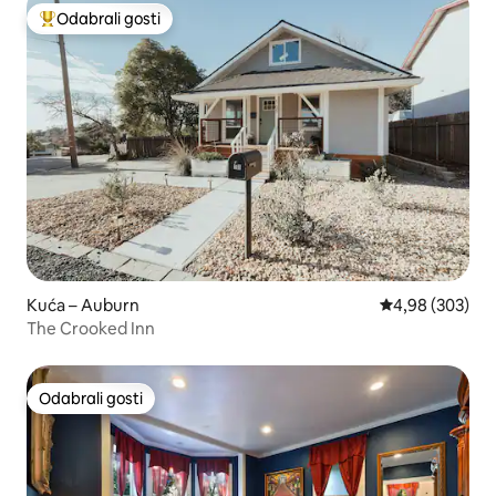
Odabrali gosti
Među najviše rangiranima s oznakom „Odabrali gosti”
Kuća – Auburn
Prosječna ocjen
4,98 (303)
The Crooked Inn
Odabrali gosti
Odabrali gosti