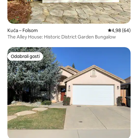
Kuća – Folsom
Prosječna ocje
4,98 (64)
The Alley House: Historic District Garden Bungalow
Odabrali gosti
Odabrali gosti