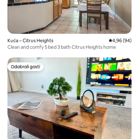
Kuća – Citrus Heights
Prosječna ocje
4,96 (94)
Clean and comfy 5 bed 3 bath Citrus Heights home
Odabrali gosti
Odabrali gosti