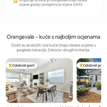
Smještaji na lokaciji Orangevale imaju visoke
ocjene gostiju (prosječna je ocjena 4,9/5)!
Orangevale – kuće s najboljim ocjenama
Gosti su se složili: ove kuće imaju visoke ocjene u
pogledu lokacije, čistoće i drugih kriterija.
Odabrali gosti
Odabrali gosti
Među najviše rangiranima s oznakom „Odabrali gosti”
Među najviše ran