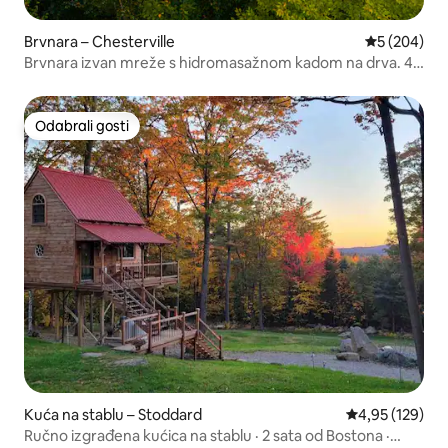
Brvnara – Chesterville
Prosječna oc
5 (204)
Brvnara izvan mreže s hidromasažnom kadom na drva. 4
kajaka
Odabrali gosti
Odabrali gosti
Kuća na stablu – Stoddard
Prosječna ocjen
4,95 (129)
Ručno izgrađena kućica na stablu · 2 sata od Bostona ·