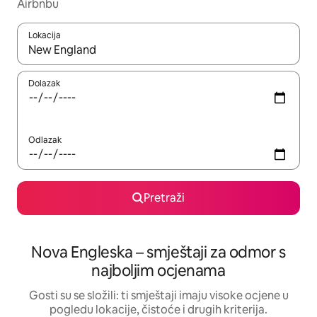
Airbnbu
Lokacija
Kada budu dostupni rezultati, moći ćete ih pregledati koristeći
Dolazak
Odlazak
Pretraži
Nova Engleska – smještaji za odmor s
najboljim ocjenama
Gosti su se složili: ti smještaji imaju visoke ocjene u
pogledu lokacije, čistoće i drugih kriterija.