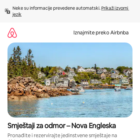
Prijeđi
Neke su informacije prevedene automatski. 
Prikaži izvorni 
na
jezik
sadržaj
Iznajmite preko Airbnba
Smještaji za odmor – Nova Engleska
Pronađite i rezervirajte jedinstvene smještaje na