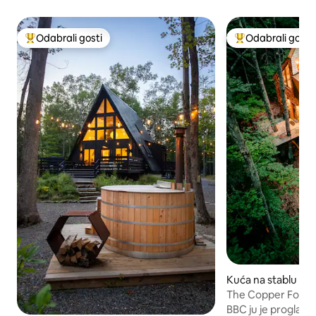
Odabrali gosti
Odabrali gosti
Među najviše rangiranima s oznakom „Odabrali gosti”
Među najviše ran
Kuća na stablu – 
The Copper Fox T
BBC ju je proglasio