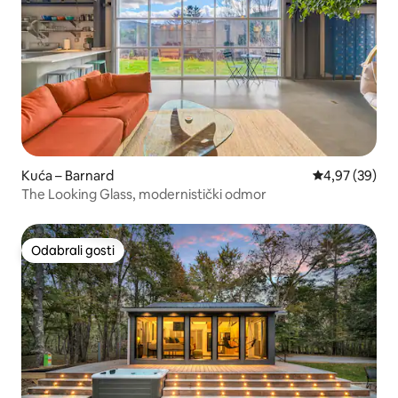
Kuća – Barnard
Prosječna ocje
4,97 (39)
The Looking Glass, modernistički odmor
Odabrali gosti
Odabrali gosti