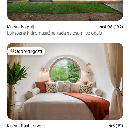
Kuća – Napulj
Prosječna ocjen
4,98 (192)
Luksuzna hidromasažna kada na osami uz obalu
Odabrali gosti
Među najviše rangiranima s oznakom „Odabrali gosti”
Kuća – East Jewett
Prosječna 
5 (19)