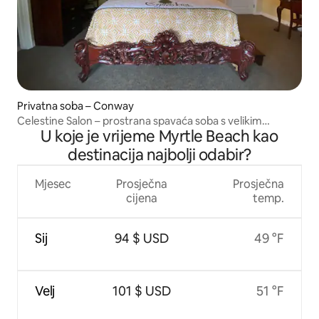
Privatna soba – Conway
Celestine Salon – prostrana spavaća soba s velikim
U koje je vrijeme Myrtle Beach kao
bračnim krevetom
destinacija najbolji odabir?
Mjesec
Prosječna
Prosječna
cijena
temp.
Sij
94 $ USD
49 °F
Velj
101 $ USD
51 °F