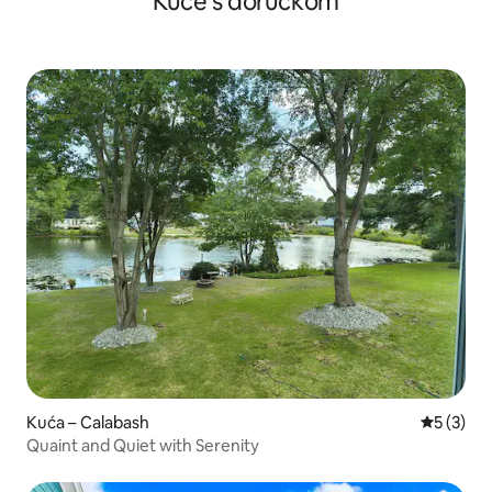
Kuće s doručkom
Kuća – Calabash
Prosječna
5 (3)
Quaint and Quiet with Serenity