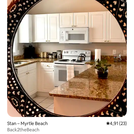
Stan – Myrtle Beach
Prosječna ocje
4,91 (23)
Back2theBeach