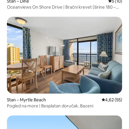
Stan – Dine
Prosječna 
5 (10)
Oceanviews On Shore Drive | Bračni krevet (širine 180 –
200 cm) | Naslonjači
Stan – Myrtle Beach
Prosječna ocje
4,62 (55)
Pogled na more | Besplatan doručak. Bazeni