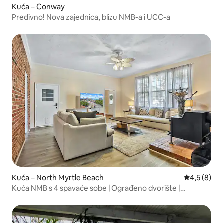
Kuća – Conway
Predivno! Nova zajednica, blizu NMB-a i UCC-a
Kuća – North Myrtle Beach
Prosječna o
4,5 (8)
Kuća NMB s 4 spavaće sobe | Ograđeno dvorište |
Prihvaćaju se kućni ljubimci