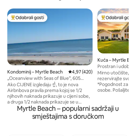
Odabrali gosti
Odabrali gosti
Među najviše rangiranima s oznakom „Odabrali gosti”
Među najviše ran
Kuća – Myrtle Bea
Prostran i udoban
Kondominij – Myrtle Beach
Prosječna ocjena: 4,97/5, recenzi
4,97 (420)
od 20 stopa, masa
Mirno utočište, ma
„Oceanview with Seas of Blue”, 605
rezervirajte svoj sa
Landmark Resort
*Pogodnost za star
Ako CIJENE izgledaju ☝️, to je nova
osobe. Pošaljite p
Airbnbova pravila prema kojoj se 1/2
informacija. *Samo
njihovih naknada prikazuje u cijeni sobe,
zračne luke *SP 1: 
a druga 1/2 naknada prikazuje se u
Myrtle Beach – popularni sadržaji u
150 – 179 cm), kupa
ukupnom iznosu (na kraju je isti iznos u
dvorište *BR 2: dva bračna kreveta, kauč,
$). Pošaljite mi poruku za više informacija
smještajima s doručkom
TV, kupaonica, balkon *SP 3:
o tome! Rezervirajte 4 CCU utakmice /
stol/radni prosto
golf / navijanje / plesna natjecanja /
(širine 150 – 179 c
turnire u plesu! Mkt Zajednička