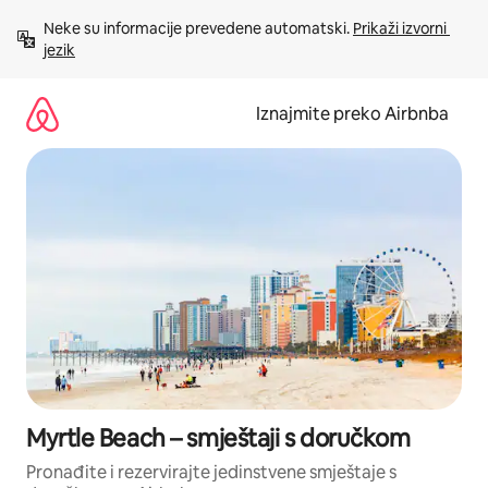
Prijeđi
Neke su informacije prevedene automatski. 
Prikaži izvorni 
na
jezik
sadržaj
Iznajmite preko Airbnba
Myrtle Beach – smještaji s doručkom
Pronađite i rezervirajte jedinstvene smještaje s