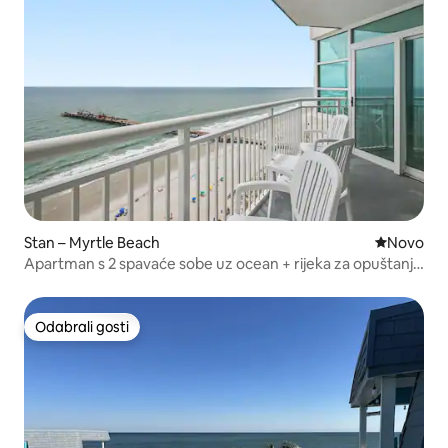
Stan – Myrtle Beach
Novi smješ
Novo
Apartman s 2 spavaće sobe uz ocean + rijeka za opuštanje
i masažna kada
Odabrali gosti
Odabrali gosti