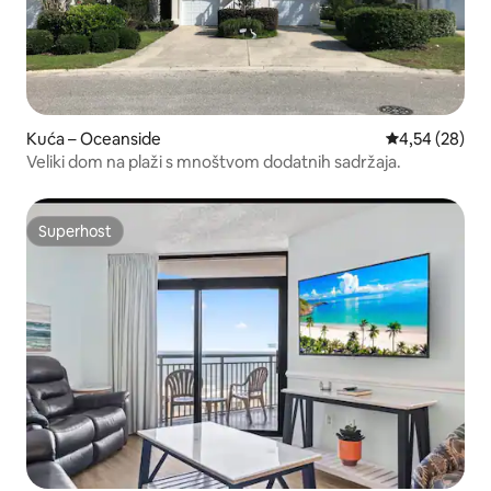
Kuća – Oceanside
Prosječna ocje
4,54 (28)
Veliki dom na plaži s mnoštvom dodatnih sadržaja.
Superhost
Superhost