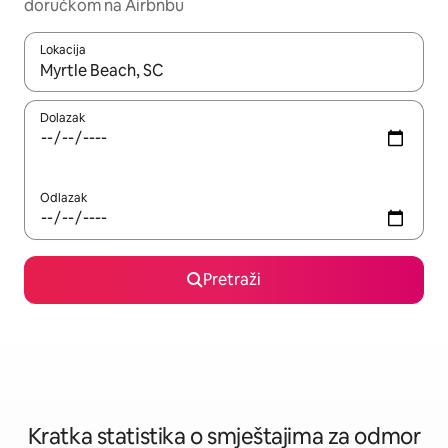
doručkom na Airbnbu
Lokacija
Kada budu dostupni rezultati, moći ćete ih pregledati koristeći
Dolazak
Odlazak
Pretraži
Kratka statistika o smještajima za odmor