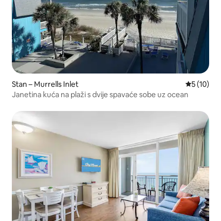
Stan – Murrells Inlet
Prosječna 
5 (10)
Janetina kuća na plaži s dvije spavaće sobe uz ocean