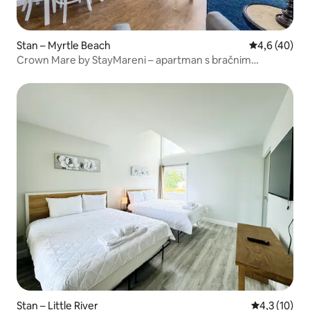
Stan – Myrtle Beach
Prosječna ocj
4,6 (40)
Crown Mare by StayMareni – apartman s bračnim
krevetom (širine 180 – 200 cm) uz ocean
Stan – Little River
Prosječna oc
4,3 (10)