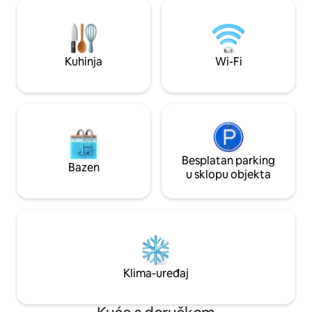
kompletan, s uza
polja/konv. Ctr je u blizini! BEZ naknade
boravkom, TV-om, 
za čišćenje / pologa! BESPLATNI doručak
smještaj savršen z
u sobi/grickalice/Wi-Fi/parking. Uživajte
opuštanje i stvara
u 16 unutarnjih/vanjskih
Prikladno za pse!
bazena/masažnih kada itd. Ručnici za
Kuhinja
Wi-Fi
plažu / stolice u sobi. ZABRANJENO
PUŠENJE u sobi/balkonu! Nema povrata
novca zbog problema s hotelom!
Ugovaranjem rezervacije prihvaćate
uvjete otkazivanja
Besplatan parking
Bazen
u sklopu objekta
Klima-uređaj