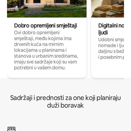
Dobro opremljeni smještaji
Digitalni noma
ljudi
Ovi dobro opremljeni
smještaji, među kojima ima
Udobni smještaj
drvenih kuća na mirnim
nomade i ljude 
lokacijama u planinama i
daljinu s bežič
stanova u urbanim sredinama,
i posebnim pro
imaju sve sadržaje koji su vam
potrebni u vašem domu.
Sadržaji i prednosti za one koji planiraju
duži boravak