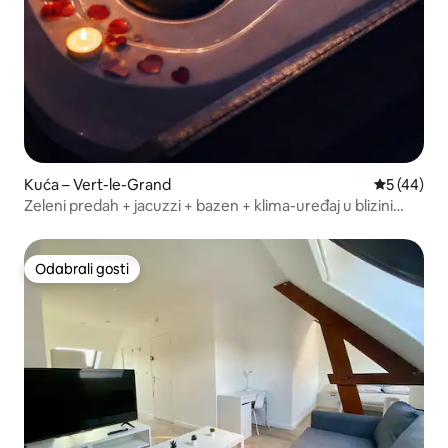
Kuća – Vert-le-Grand
Prosječna o
5 (44)
Zeleni predah + jacuzzi + bazen + klima-uređaj u blizini
Pariza
Odabrali gosti
Odabrali gosti