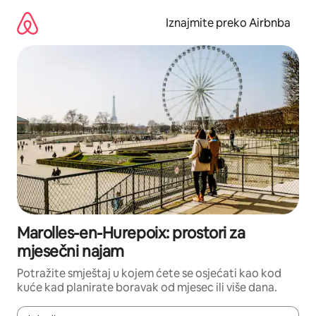
Prijeđi
na
Iznajmite preko Airbnba
sadržaj
Marolles-en-Hurepoix: prostori za
mjesečni najam
Potražite smještaj u kojem ćete se osjećati kao kod
kuće kad planirate boravak od mjesec ili više dana.