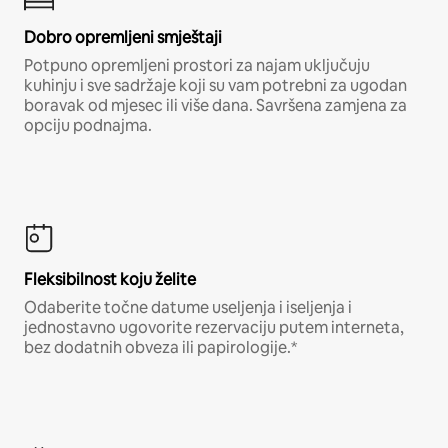
Dobro opremljeni smještaji
Potpuno opremljeni prostori za najam uključuju
kuhinju i sve sadržaje koji su vam potrebni za ugodan
boravak od mjesec ili više dana. Savršena zamjena za
opciju podnajma.
Fleksibilnost koju želite
Odaberite točne datume useljenja i iseljenja i
jednostavno ugovorite rezervaciju putem interneta,
bez dodatnih obveza ili papirologije.*