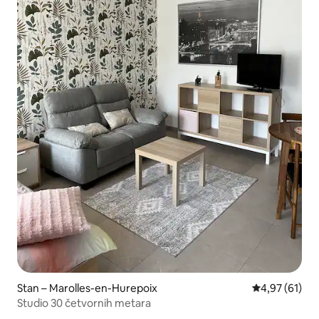
Stan – Marolles-en-Hurepoix
Prosječna ocje
4,97 (61)
Studio 30 četvornih metara