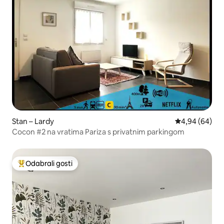
Stan – Lardy
Prosječna ocje
4,94 (64)
Cocon #2 na vratima Pariza s privatnim parkingom
Odabrali gosti
Među najviše rangiranima s oznakom „Odabrali gosti”