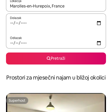
Lokacija
Kada budu dostupni rezultati, moći ćete ih pregledati koristeći
Dolazak
Odlazak
Pretraži
Prostori za mjesečni najam u bližoj okolici
Superhost
Superhost