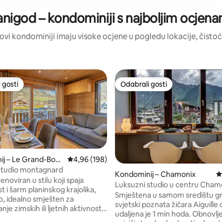
nigod – kondominiji s najboljim ocjen
: ovi kondominiji imaju visoke ocjene u pogledu lokacije, čistoće
 gosti
Odabrali gosti
 gosti
Odabrali gosti
, recenzija: 217
j – Le Grand-Born
Prosječna ocjena: 4,96/5, recenzija: 198
4,96 (198)
studio montagnard
Kondominij – Chamonix
P
noviran u stilu koji spaja
Luksuzni studio u centru Cham
 i šarm planinskog krajolika,
Smještena u samom središtu g
o, idealno smješten za
svjetski poznata žičara Aiguille 
nje zimskih ili ljetnih aktivnosti,
udaljena je 1 min hoda. Obnovlj
e vas zavesti svojom blizinom