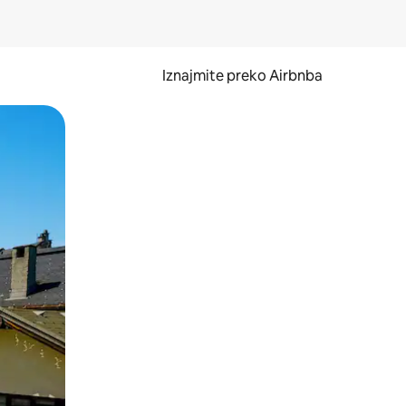
Iznajmite preko Airbnba
li prelaskom prstom po zaslonu.