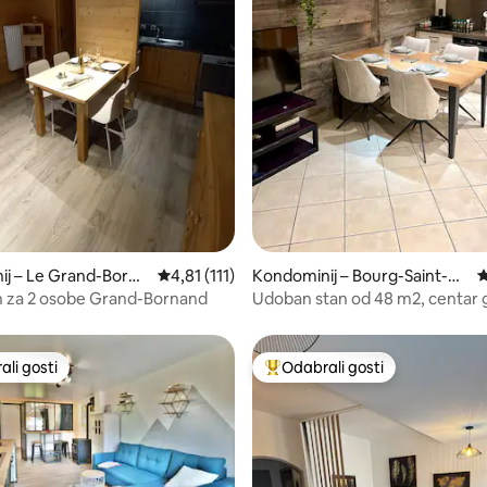
, recenzija: 167
j – Le Grand-Borna
Prosječna ocjena: 4,81/5, recenzija: 111
4,81 (111)
Kondominij – Bourg-Saint-M
P
aurice
 za 2 osobe Grand-Bornand
Udoban stan od 48 m2, centar 
zatvorena garaža
li gosti
Odabrali gosti
više rangiranima s oznakom „Odabrali gosti”
Među najviše rangiranima s oz