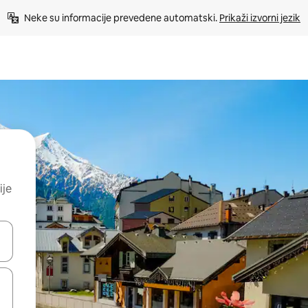
Neke su informacije prevedene automatski. 
Prikaži izvorni jezik
ije
dati koristeći se strelicama prema gore i prema dolje, kao i dodirom i