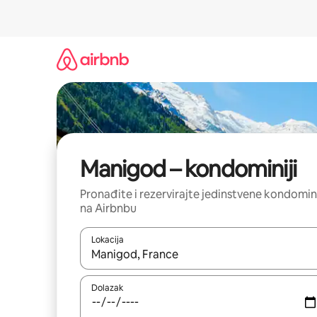
Prijeđi
na
sadržaj
Manigod – kondominiji
Pronađite i rezervirajte jedinstvene kondomin
na Airbnbu
Lokacija
Kada budu dostupni rezultati, moći ćete ih pregle
Dolazak