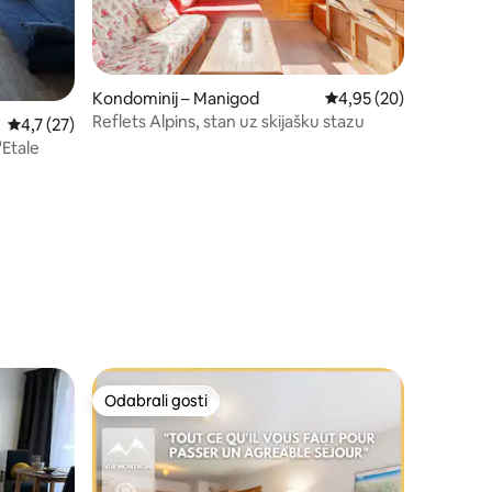
Kondominij – Manigod
Prosječna ocjena: 4,95
4,95 (20)
Reflets Alpins, stan uz skijašku stazu
Prosječna ocjena: 4,7/5, recenzija: 27
4,7 (27)
Etale
Odabrali gosti
Odabrali gosti