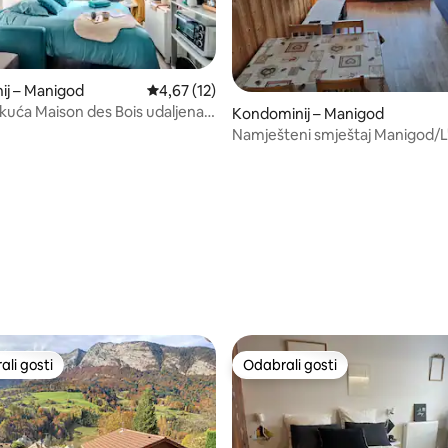
ij – Manigod
Prosječna ocjena: 4,67/5, recenzija: 12
4,67 (12)
 kuća Maison des Bois udaljena 7
Kondominij – Manigod
a od skijališta
Namješteni smještaj Manigod/L'
/5, recenzija: 41
li gosti
Odabrali gosti
više rangiranima s oznakom „Odabrali gosti”
Odabrali gosti