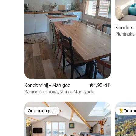
Kondomin
Planinska
minuta hod
Kondominij – Manigod
Prosječna ocjena: 4,95
4,95 (41)
Radionica snova, stan u Manigodu
Odabrali gosti
Odabra
Odabrali gosti
Među naj