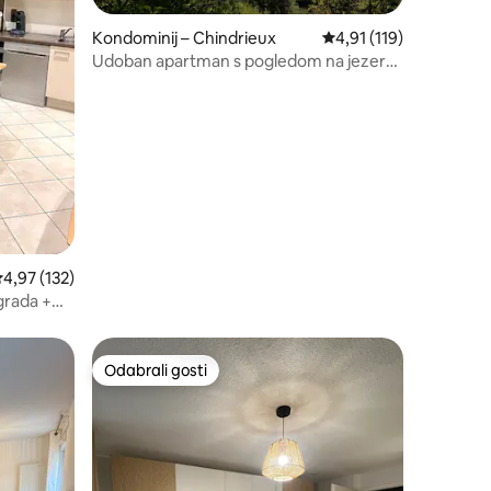
Kondominij – Chindrieux
Prosječna ocjena: 4,91/
4,91 (119)
Udoban apartman s pogledom na jezero i
planinu
rosječna ocjena: 4,97/5, recenzija: 132
4,97 (132)
grada +
Odabrali gosti
nakom „Odabrali gosti”
Odabrali gosti