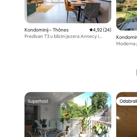
Kondominij – Thônes
Prosječna ocjena: 4,92/
4,92 (24)
Predivan T3 u blizini jezera Annecy i
Kondomini
skijališta
Moderna 
Superhost
Odabrali
Superhost
Odabrali