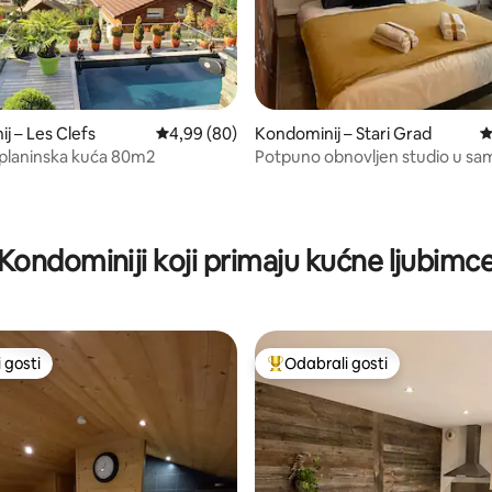
5, recenzija: 24
j – Les Clefs
Prosječna ocjena: 4,99/5, recenzija: 80
4,99 (80)
Kondominij – Stari Grad
P
planinska kuća 80m2
Potpuno obnovljen studio u s
Starog Annecyja.
Kondominiji koji primaju kućne ljubimc
 gosti
Odabrali gosti
 gosti
Među najviše rangiranima s oz