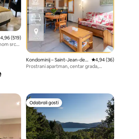
rosječna ocjena: 4,96/5, recenzija: 519
4,96 (519)
amom srcu
Kondominij – Saint-Jean-de-
Prosječna ocjena: 4,94
4,94 (36)
Sixt
Prostrani apartman, centar grada,
e
balkon, pogled na planine
Odabrali gosti
nakom „Odabrali gosti”
Odabrali gosti