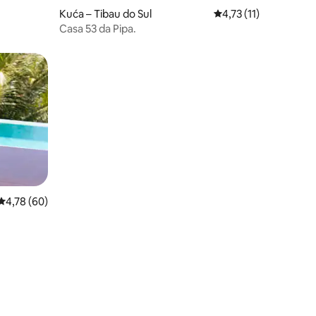
Kuća – Tibau do Sul
Prosječna ocjena: 4,73
4,73 (11)
Casa 53 da Pipa.
Prosječna ocjena: 4,78/5, recenzija: 60
4,78 (60)