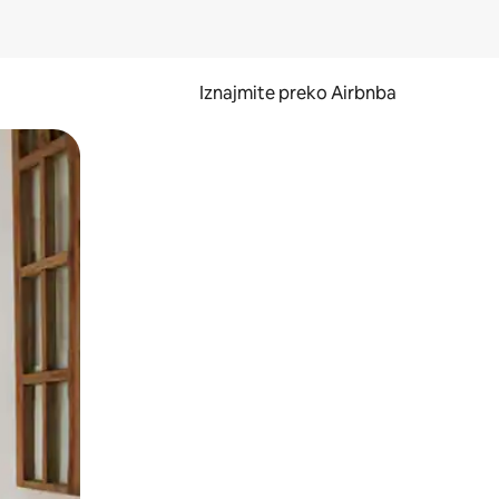
Iznajmite preko Airbnba
li prelaskom prstom po zaslonu.