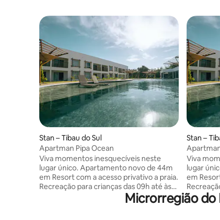
Stan – Tibau do Sul
Stan – Tib
Apartman Pipa Ocean
Apartman
Viva momentos inesquecíveis neste
Viva mome
lugar único. Apartamento novo de 44m
lugar úni
em Resort com a acesso privativo a praia.
em Resort
Recreação para crianças das 09h até às
Recreação
Microrregião do 
21h com parque aquático. O melhor da
21h com p
culinária regional preparado por chefes
culinária
de cozinha nativos. Academia
de cozinh