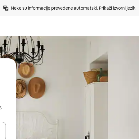
Neke su informacije prevedene automatski. 
Prikaži izvorni jezik
s
dati koristeći se strelicama prema gore i prema dolje, kao i dodirom i