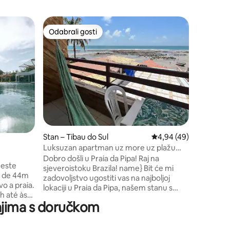
Stan – Ti
Odabrali gosti
Odabrali gosti
Apartame
Doživite
jedinstv
novi stan
pristupom
do 21 h s
regionaln
kuhari. K
bazen, ba
vrtlogom,
Stan – Tibau do Sul
Prosječna ocjena: 4,94
4,94 (49)
usluga u 
ture i mn
Luksuzan apartman uz more uz plažu
prekrasn
Praia da Pipa
Dobro došli u Praia da Pipa! Raj na
neste
sjeveroistoku Brazila! name} Bit će mi
o de 44m
zadovoljstvo ugostiti vas na najboljoj
o a praia.
lokaciji u Praia da Pipa, našem stanu s
h até às
ekskluzivnim pogledom na more i pješice
tajima s doručkom
lhor da
na pijesku nudi najbolju infrastrukturu za
r chefes
vaš odmor. Možemo vas pokupiti u
zračnoj luci, smjestiti vas s udobnošću s 5