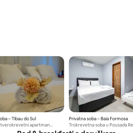
5/5, recenzija: 3
oba – Tibau do Sul
Privatna soba – Baía Formosa
Četverokrevetni apartman
Trokrevetna soba u Pousada R
Sol BF