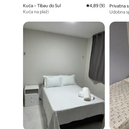
Kuća – Tibau do Sul
Prosječna ocjena: 4,89
4,89 (9)
Privatna s
Kuća na plaži
Udobna spa