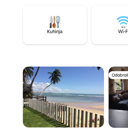
climatizada, Piscina espaçosa, Bar
climatizad
molhado, 04 Jacuzzis com
molhado,
hidromassagem, serviço de bar, serviço
hidromass
de praia, serviço de quarto, Concierge,
de praia,
trilhas ecológicas, passeios e muitas
trilhas ec
experiências! Ao lado das Dunas e da
experiênc
Kuhinja
Wi-F
belíssima praia do Madeiro.
belíssima
Odabrali
Odabrali