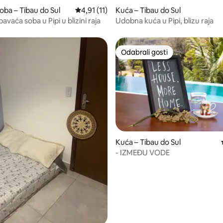
/5, recenzija: 9
oba – Tibau do Sul
Prosječna ocjena: 4,91/5, recenzija: 11
4,91 (11)
Kuća – Tibau do Sul
vaća soba u Pipi u blizini raja
Udobna kuća u Pipi, blizu raja
Odabrali gosti
Odabrali gosti
Kuća – Tibau do Sul
- IZMEĐU VODE