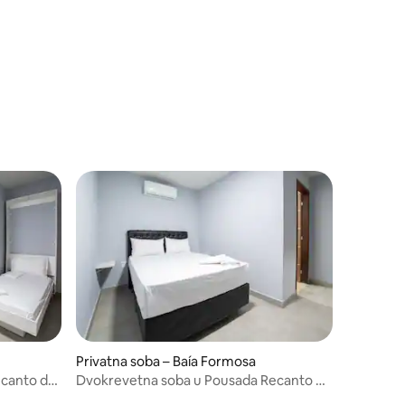
Privatna soba – Baía Formosa
ecanto do
Dvokrevetna soba u Pousada Recanto do
Sol BF