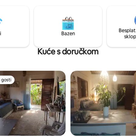
a, Piscina espaçosa, Bar
climatizada, Piscina espaçosa, 
 04 Jacuzzis com
molhado, 04 Jacuzzis com
agem, serviço de bar, serviço
hidromassagem, serviço de bar,
 serviço de quarto, Concierge,
de praia, serviço de quarto, Co
ológicas, passeios e muitas
trilhas ecológicas, passeios e m
Besplat
ias! Ao lado das Dunas e da
experiências! Ao lado das Duna
i
Bazen
sklo
 praia do Madeiro.
belíssima praia do Madeiro.
Kuće s doručkom
 gosti
 gosti