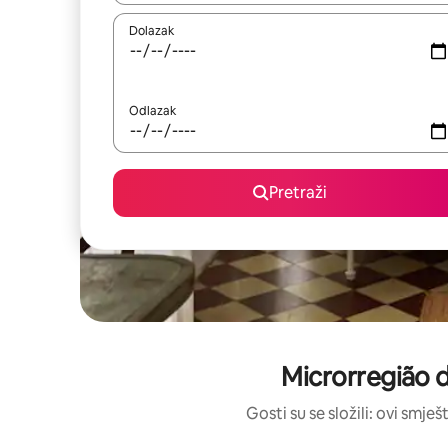
Dolazak
Odlazak
Pretraži
Microrregião d
Gosti su se složili: ovi smje