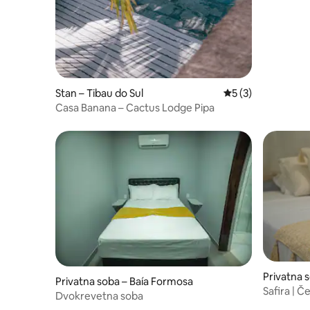
Stan – Tibau do Sul
Prosječna ocjena: 
5 (3)
Casa Banana – Cactus Lodge Pipa
Privatna s
Privatna soba – Baía Formosa
Safira | 
Dvokrevetna soba
Deluxe