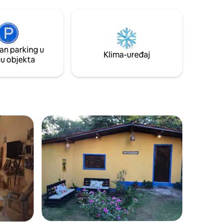
Bar
zvjezdica i savjetovati vas o putovanju
kako bi sve bilo savršeno! Za sva pitanja
 serviço
stojim vam na raspolaganju. Govorimo
ncierge,
engleski y hablamos español. Najbolje
uitas
mjesto u Brazilu!
an parking u
s e da
Klima-uređaj
pu objekta