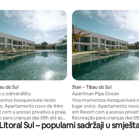
au do Sul
Stan – Tibau do Sul
 u odmaralištu
Apartman Pipa Ocean
ntos inesquecíveis neste
Viva momentos inesquecíveis 
co. Apartamento novo de 44m
lugar único. Apartamento nov
 com a acesso privativo a praia.
em Resort com a acesso privativ
 para crianças das 09h até às
Recreação para crianças das 09
Litoral Sul – popularni sadržaji u smješ
arque aquático. O melhor da
21h com parque aquático. O me
 regional preparado por chefes
culinária regional preparado po
a nativos. Academia
de cozinha nativos. Academia