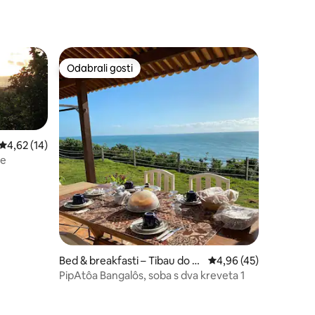
Odabrali gosti
Odabrali gosti
Prosječna ocjena: 4,62/5, recenzija: 14
4,62 (14)
te
Bed & breakfasti – Tibau do S
Prosječna ocjena: 4,96
4,96 (45)
ul
PipAtôa Bangalôs, soba s dva kreveta 1