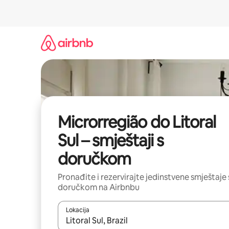
Prijeđi
na
sadržaj
Microrregião do Litoral
Sul – smještaji s
doručkom
Pronađite i rezervirajte jedinstvene smještaje 
doručkom na Airbnbu
Lokacija
Kada budu dostupni rezultati, moći ćete ih pregle