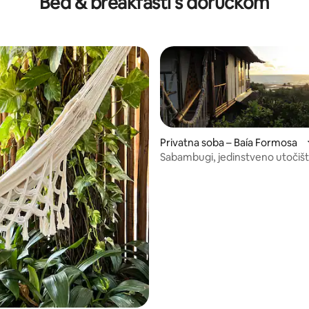
Bed & breakfasti s doručkom
Privatna soba – Baía Formosa
Sabambugi, jedinstveno utočiš