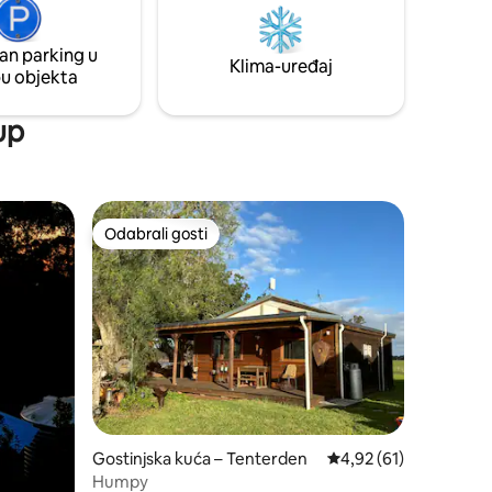
vratite kući i uživajte u pogledu na
m.
planine, toploj vatri i seoskoj kući u kojoj
vorištem
ćete se osjećati kao kod kuće.
an parking u
g ljubimca
Klima-uređaj
pu objekta
up
Odabrali gosti
Odabrali gosti
Gostinjska kuća – Tenterden
Prosječna ocjena: 4,92
4,92 (61)
Humpy