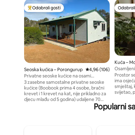
Odabrali gosti
Odabrali
Među najviše rangiranima s oznakom „Odabrali gosti”
Odabrali
Kuća – Mo
Osamljeni
Seoska kućica – Porongurup
Prosječna ocjena: 4,96/5
4,96 (106)
ispunjen 
Prostor se
Privatne seoske kućice na osami
ima osjeća
(Boobook)
3 zasebne samostalne privatne seoske
smještaj, k
kućice (Boobook prima 4 osobe, bračni
svijetao, 
krevet i 1 krevet na kat, nije prikladno za
velika te
djecu mlađu od 5 godina) udaljene 70
vrtu, veli
Popularni s
metara na farmi od 125 hektara, s
duboka lu
pogledom na planinski lanac Porongurup
opustiti 
u regiji Great Southern, zapadna
razgledav
Australija. NAPOMENA: OSNOVNA
dijela gr
CIJENA ODNOSI SE SAMO NA 1
minuta, a
SPAVAĆU SOBU Samo 10 minuta vožnje