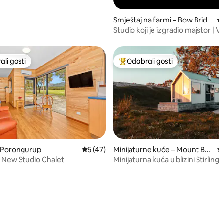
Smještaj na farmi – Bow Bridg
e
Studio koji je izgradio majstor | 
Giants, Danska
li gosti
Odabrali gosti
više rangiranima s oznakom „Odabrali gosti”
Među najviše rangiranima s oz
– Porongurup
Prosječna ocjena: 5/5, recenzija: 47
5 (47)
Minijaturne kuće – Mount Bar
ker
 New Studio Chalet
Minijaturna kuća u blizini Stirlin
, recenzija: 208
Porongurupsa