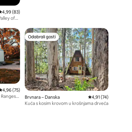
Prosječna ocjena: 4,99/5, recenzija: 83
4,99 (83)
Valley of
Odabrali gosti
nakom „Odabrali gosti”
Odabrali gosti
Prosječna ocjena: 4,96/5, recenzija: 75
4,96 (75)
g Rangesa i
Brvnara – Danska
Prosječna ocjena: 4,91
4,91 (74)
Kuća s kosim krovom u krošnjama drveća