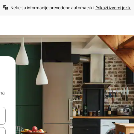
Neke su informacije prevedene automatski. 
Prikaži izvorni jezik
 na
dati koristeći se strelicama prema gore i prema dolje, kao i dodirom i