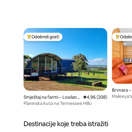
Odabrali gosti
Odabra
Među najviše rangiranima s oznakom „Odabrali gosti”
Među naj
Brvnara 
Maleeya's
Smještaj na farmi – Lowland
Prosječna ocjena: 4,96/5
4,96 (208)
s
Planinska kuća na Tennessee Hillu
Destinacije koje treba istražiti