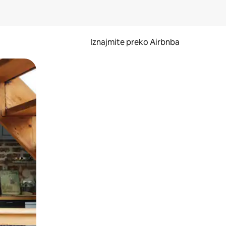
Iznajmite preko Airbnba
li prelaskom prstom po zaslonu.