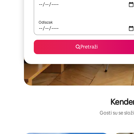
Odlazak
Pretraži
Kenden
Gosti su se složi