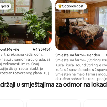
 gosti
Odabrali gosti
 gosti
Među najviše rangiranima s oz
unt Melville
Prosječna ocjena: 4,95/5, recenzija: 454
4,95 (454)
 vrt, prekrasna kada, dom
, recenzija: 106
Smještaj na farmi – Kendenu
umjetnošću.
 nalazi u samom srcu grada, ali
p
Smještaj na farmi – „Stirling Ho
j izoliranosti i mira. Ovaj
Kuća i kuća Hound Stirling je d
oji je dizajnirao arhitekt, je
kuća s 2 spavaće sobe s 2 spav
prostran i otvorenog plana. Tu je
Smješten na maloj farmi s mo
rasa s kaučima za opuštanje u
da ručno nahranite koze, ponije, skupite
ka dobro opremljena kuhinja i
adržaji u smještajima za odmor na lokac
jaja od pilića i općenito se opust
ksuzna kada u kojoj se možete
mirnom selu. Ova planinska kuća ima
nakon napornog dana
veliku spavaću sobu s bračnim
anja. Do središnjeg poslovnog
i drugu veliku spavaću sobu s 3
ada možete pješice za deset
za jednu osobu. Kombinirana ku
 do plaže Middleton
praonica rublja s perilicom rublj