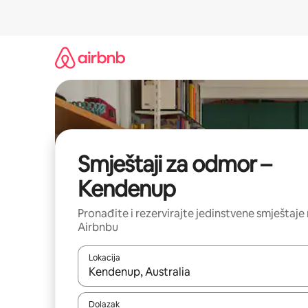
Prijeđi
na
sadržaj
Smještaji za odmor –
Kendenup
Pronađite i rezervirajte jedinstvene smještaje
Airbnbu
Lokacija
Kada budu dostupni rezultati, moći ćete ih pregle
Dolazak