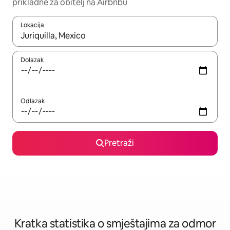
prikladne za obitelj na Airbnbu
Lokacija
Kada budu dostupni rezultati, moći ćete ih pregledati koristeći
Dolazak
Odlazak
Pretraži
Kratka statistika o smještajima za odmor