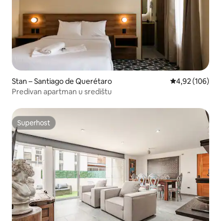
Stan – Santiago de Querétaro
Prosječna ocjen
4,92 (106)
Predivan apartman u središtu
Superhost
Superhost