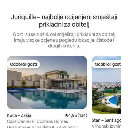
Juriquilla – najbolje ocijenjeni smještaji
prikladni za obitelj
Gosti su se složili: ovi smještaji prikladni za obitelj
imaju visoke ocjene u pogledu lokacije, čistoće i
drugih kriterija.
Odabrali gosti
Odabrali gosti
Odabrali gosti
Odabrali gosti
Kuća – Zakia
Prosječna ocjena: 4,95/5, recenz
4,95 (134)
Stan – Santiago d
Casa Cantera | Cosmos Homes
o
Vrhunski izvršni sta
Dostupna je 💵 naplata 💵 🌿 Prostor