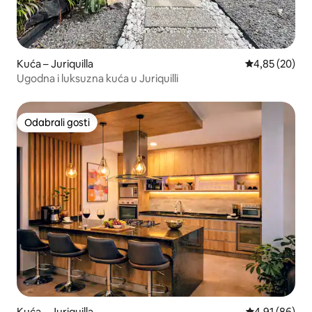
Kuća – Juriquilla
Prosječna ocje
4,85 (20)
Ugodna i luksuzna kuća u Juriquilli
Odabrali gosti
Odabrali gosti
Kuća – Juriquilla
Prosječna ocje
4,91 (86)