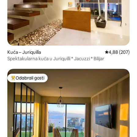
Kuća – Juriquilla
Prosječna ocjen
4,88 (207)
Spektakularna kuća u Juriquilli * Jacuzzi * Bilijar
Odabrali gosti
Među najviše rangiranima s oznakom „Odabrali gosti”