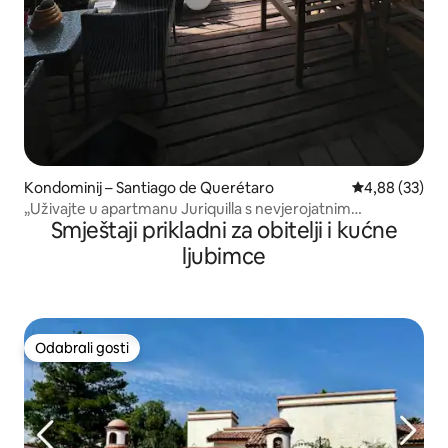
Kondominij – Santiago de Querétaro
Prosječna ocje
4,88 (33)
„Uživajte u apartmanu Juriquilla s nevjerojatnim
Smještaji prikladni za obitelji i kućne
pogledom”
ljubimce
Odabrali gosti
Odabrali gosti