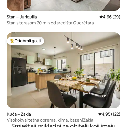
Stan – Juriquilla
Prosječna ocje
4,66 (29)
Stan s terasom 20 min od središta Querétara
Odabrali gosti
Među najviše rangiranima s oznakom „Odabrali gosti”
Kuća – Zakia
Prosječna ocjen
4,95 (122)
Visokokvalitetna oprema, klima, bazen|Zakia
Smještaji prikladni za obitelji koji imaju