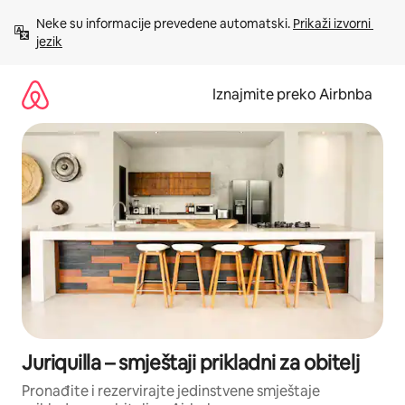
Prijeđi
Neke su informacije prevedene automatski. 
Prikaži izvorni 
na
jezik
sadržaj
Iznajmite preko Airbnba
Juriquilla – smještaji prikladni za obitelj
Pronađite i rezervirajte jedinstvene smještaje