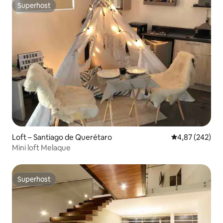
Superhost
Superhost
Loft – Santiago de Querétaro
Prosječna ocjen
4,87 (242)
Mini loft Melaque
Superhost
Superhost