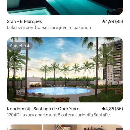
Stan – El Marqués
Prosječna ocje
4,99 (95)
Luksuzni penthouse s preljevnim bazenom
Superhost
Superhost
Kondominij – Santiago de Querétaro
Prosječna ocje
4,85 (86)
1204D Luxury apartment Biosfera Juriquilla SantaFe