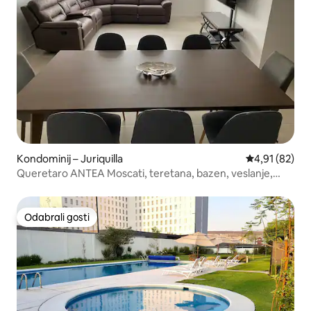
Kondominij – Juriquilla
Prosječna ocje
4,91 (82)
Queretaro ANTEA Moscati, teretana, bazen, veslanje,
roštilj, PIQ
Odabrali gosti
Odabrali gosti