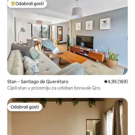
Odabrali gosti
Među najviše rangiranima s oznakom „Odabrali gosti”
Stan – Santiago de Querétaro
Prosječna ocjen
4,95 (169)
Cijeli stan u prizemlju za udoban boravak Qro.
Odabrali gosti
Odabrali gosti