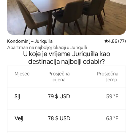
Kondominij – Juriquilla
Prosječna ocje
4,86 (77)
Apartman na najboljoj lokaciji u Juriquilli
U koje je vrijeme Juriquilla kao
destinacija najbolji odabir?
Mjesec
Prosječna
Prosječna
cijena
temp.
Sij
79 $ USD
59 °F
Velj
78 $ USD
63 °F