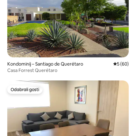
Kondominij – Santiago de Querétaro
Prosječna o
5 (60)
Casa Forrest Querétaro
Odabrali gosti
Odabrali gosti