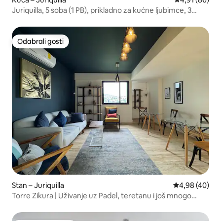
Juriquilla, 5 soba (1 PB), prikladno za kućne ljubimce, 3
zajednička bazena
Odabrali gosti
Odabrali gosti
Stan – Juriquilla
Prosječna ocje
4,98 (40)
Torre Zikura | Uživanje uz Padel, teretanu i još mnogo
toga...