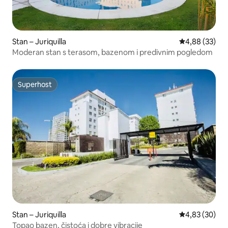
Stan – Juriquilla
Prosječna ocje
4,88 (33)
Moderan stan s terasom, bazenom i predivnim pogledom
Superhost
Superhost
Stan – Juriquilla
Prosječna ocje
4,83 (30)
Topao bazen, čistoća i dobre vibracije