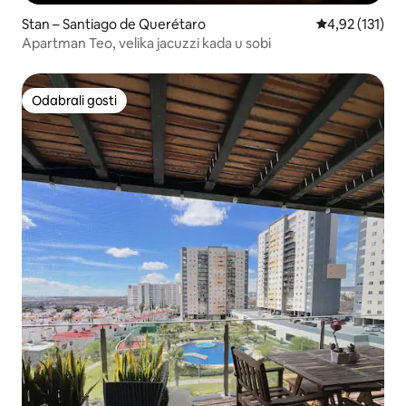
Stan – Santiago de Querétaro
Prosječna ocje
4,92 (131)
Apartman Teo, velika jacuzzi kada u sobi
Odabrali gosti
Odabrali gosti