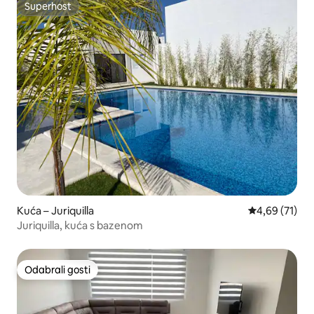
Superhost
Superhost
Kuća – Juriquilla
Prosječna ocje
4,69 (71)
Juriquilla, kuća s bazenom
Odabrali gosti
Odabrali gosti