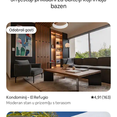
bazen
Odabrali gosti
Odabrali gosti
Kondominij – El Refugio
Prosječna ocjen
4,91 (163)
Moderan stan u prizemlju s terasom