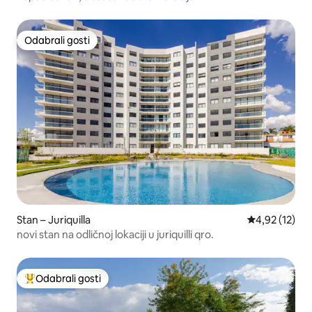
Odabrali gosti
Odabrali gosti
Stan – Juriquilla
Prosječna ocje
4,92 (12)
novi stan na odličnoj lokaciji u juriquilli qro.
Odabrali gosti
Među najviše rangiranima s oznakom „Odabrali gosti”