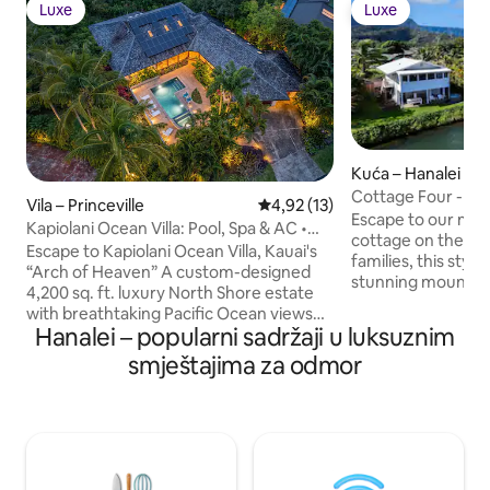
Luxe
Luxe
Luxe
Luxe
Kuća – Hanalei
Cottage Four - Se
Vila – Princeville
Prosječna ocjena: 4,92/5, recen
4,92 (13)
Stay
Escape to our mod
Kapiolani Ocean Villa: Pool, Spa & AC •
cottage on the riv
Sleeps 20+
Escape to Kapiolani Ocean Villa, Kauai's
families, this styli
“Arch of Heaven” A custom-designed
stunning mountain 
4,200 sq. ft. luxury North Shore estate
tub, and a serene 
with breathtaking Pacific Ocean views
Experience a true 
Hanalei – popularni sadržaji u luksuznim
and resort-style amenities throughout.
home designed fo
Centered around a tranquil tropical
smještajima za odmor
relaxation, comf
courtyard with a private pool and
up to six guests.
spillover spa, Kapiolani Ocean Villa
features 6 spacious bedrooms,
expansive indoor-outdoor living, a
gourmet chef’s kitchen, gaming lanai,
private gym, and multiple ocean view