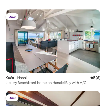
Luxe
Luxe
Kuća – Hanalei
Prosječna
5 (6)
Luxury Beachfront home on Hanalei Bay with A/C
Luxe
Luxe