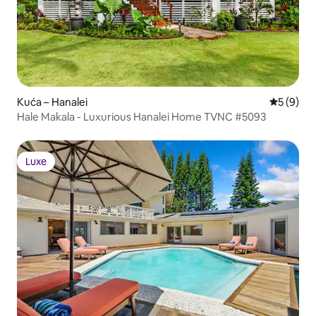
Kuća – Hanalei
Prosječna
5 (9)
Hale Makala - Luxurious Hanalei Home TVNC #5093
Luxe
Luxe