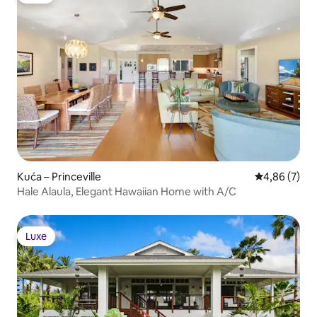
Kuća – Princeville
Prosječna ocj
4,86 (7)
Hale Alaula, Elegant Hawaiian Home with A/C
Luxe
Luxe