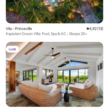
Vila – Princeville
Prosječna ocje
4,92 (13)
Kapiolani Ocean Villa: Pool, Spa & AC • Sleeps 20+
Luxe
Luxe