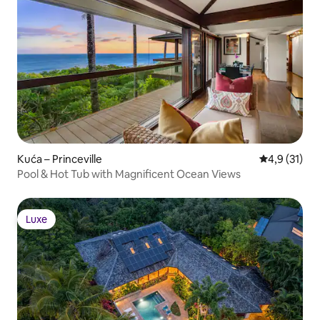
Kuća – Princeville
Prosječna oc
4,9 (31)
Pool & Hot Tub with Magnificent Ocean Views
Luxe
Luxe