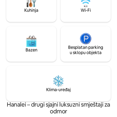
gathering spaces ideal for families and
large groups.
Kuhinja
Wi-Fi
Besplatan parking
Bazen
u sklopu objekta
Klima-uređaj
Hanalei – drugi sjajni luksuzni smještaji za
odmor