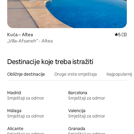
Kuća – Altea
Prosječna
5 (3)
„Villa-Afsaneh” - Altea
Destinacije koje treba istražiti
Obližnje destinacije
Druge vrste smještaja
Najpopularnije
Madrid
Barcelona
Smještaji za odmor
Smještaji za odmor
Málaga
Valencija
Smještaji za odmor
Smještaji za odmor
Alicante
Granada
Smještaji za odmor
Smještaji za odmor