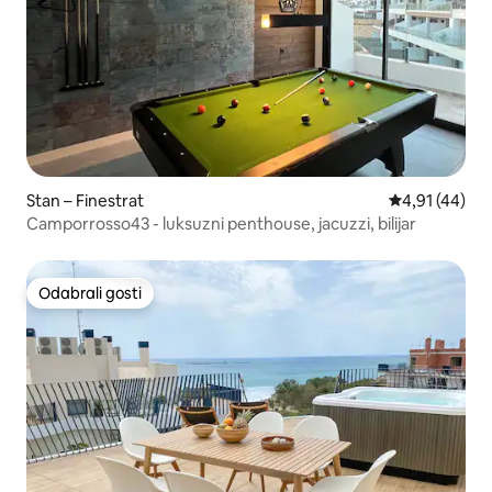
Stan – Finestrat
Prosječna ocje
4,91 (44)
Camporrosso43 - luksuzni penthouse, jacuzzi, bilijar
Odabrali gosti
Odabrali gosti