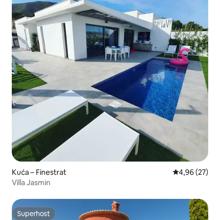
Kuća – Finestrat
Prosječna ocje
4,96 (27)
Villa Jasmin
Superhost
Superhost