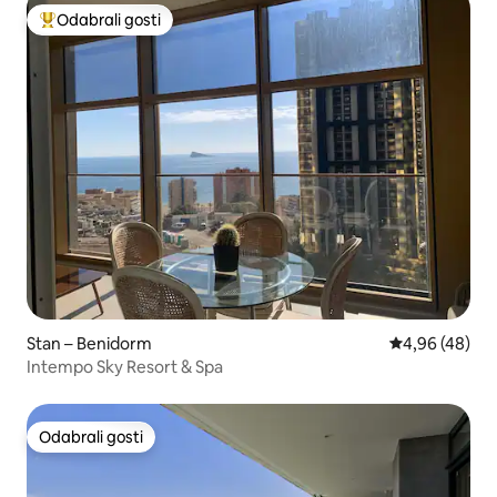
Odabrali gosti
Među najviše rangiranima s oznakom „Odabrali gosti”
Stan – Benidorm
Prosječna ocje
4,96 (48)
Intempo Sky Resort & Spa
Odabrali gosti
Odabrali gosti