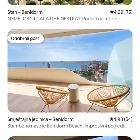
Stan – Benidorm
Prosječna ocje
4,99 (75)
GEMELOS 24 CALA DE FINESTRAT. Pogled na more.
Odabrali gosti
Odabrali gosti
Smještajna jedinica – Benidorm
Prosječna ocje
4,98 (54)
Stambeno naselje Benidorm Beach, impresivni pogledi.