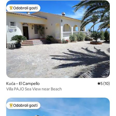
Odabrali gosti
Među najviše rangiranima s oznakom „Odabrali gosti”
Kuća – El Campello
Prosječna 
5 (10)
Villa PAJO Sea View near Beach
Odabrali gosti
Među najviše rangiranima s oznakom „Odabrali gosti”