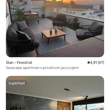
Stan – Finestrat
Prosječna ocj
4,91 (47)
Seascape apartman s privatnom jacuzzijem
Superhost
Superhost