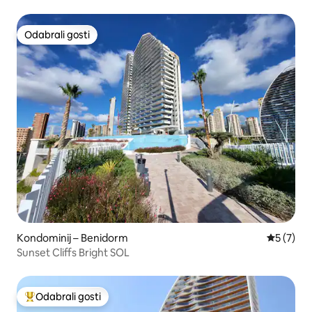
Odabrali gosti
Odabrali gosti
Kondominij – Benidorm
Prosječna
5 (7)
Sunset Cliffs Bright SOL
Odabrali gosti
Među najviše rangiranima s oznakom „Odabrali gosti”