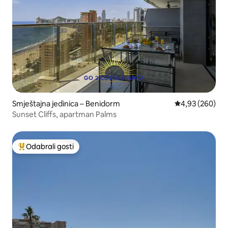
Smještajna jedinica – Benidorm
Prosječna ocjen
4,93 (260)
Sunset Cliffs, apartman Palms
Odabrali gosti
Među najviše rangiranima s oznakom „Odabrali gosti”