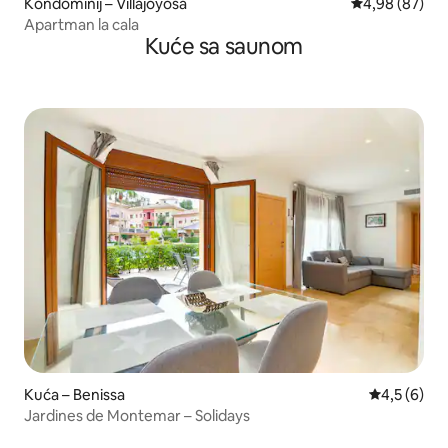
Kondominij – Villajoyosa
Prosječna ocje
4,98 (87)
Apartman la cala
Kuće sa saunom
Kuća – Benissa
Prosječna o
4,5 (6)
Jardines de Montemar – Solidays