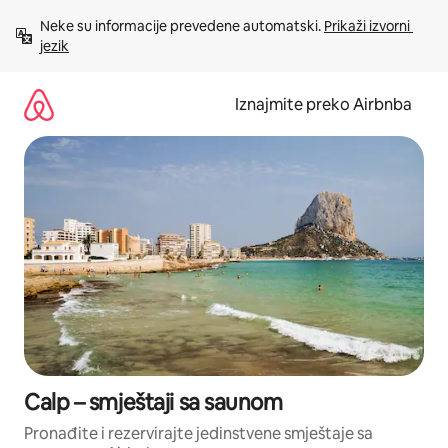
Prijeđi
Neke su informacije prevedene automatski. 
Prikaži izvorni 
na
jezik
sadržaj
Iznajmite preko Airbnba
Calp – smještaji sa saunom
Pronađite i rezervirajte jedinstvene smještaje sa