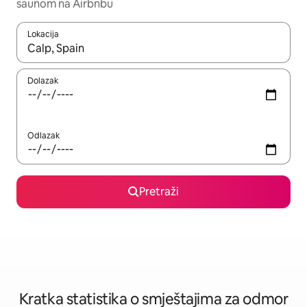
saunom na Airbnbu
Lokacija
Kada budu dostupni rezultati, moći ćete ih pregledati koristeći
Dolazak
Odlazak
Pretraži
Kratka statistika o smještajima za odmor