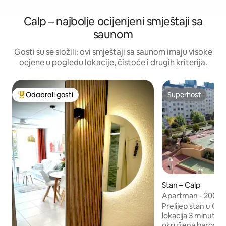
Calp – najbolje ocijenjeni smještaji sa
saunom
Gosti su se složili: ovi smještaji sa saunom imaju visoke
ocjene u pogledu lokacije, čistoće i drugih kriterija.
Odabrali gosti
Superhost
Među najviše rangiranima s oznakom „Odabrali gosti”
Superhost
Stan – Calp
Apartman - 200 m 
garažom
Prelijep stan u Ca
lokacija 3 minute h
okružena barovima