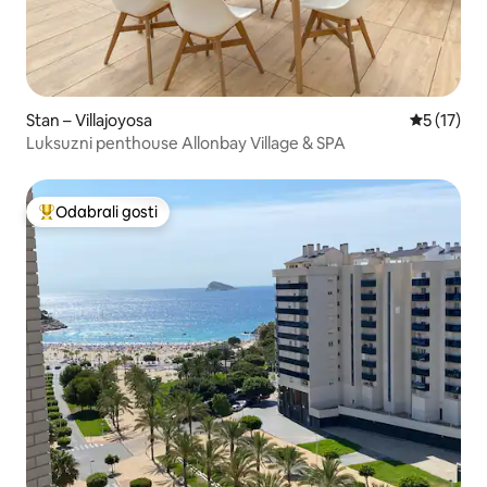
Stan – Villajoyosa
Prosječna 
5 (17)
Luksuzni penthouse Allonbay Village & SPA
Odabrali gosti
Među najviše rangiranima s oznakom „Odabrali gosti”