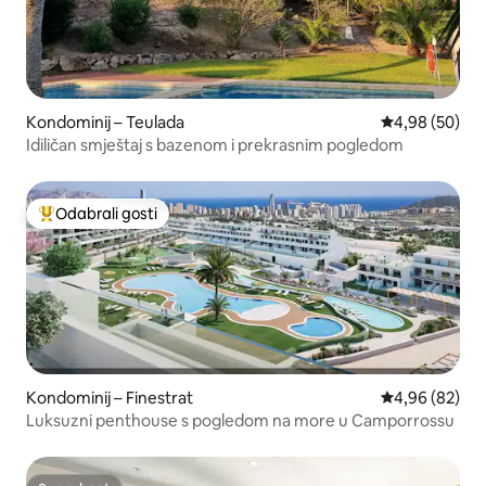
Kondominij – Teulada
Prosječna ocje
4,98 (50)
Idiličan smještaj s bazenom i prekrasnim pogledom
Odabrali gosti
Među najviše rangiranima s oznakom „Odabrali gosti”
Kondominij – Finestrat
Prosječna ocje
4,96 (82)
Luksuzni penthouse s pogledom na more u Camporrossu