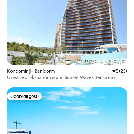
Kondominij – Benidorm
Prosječna 
5 (23)
Uživajte u luksuznom stanu Sunset Waves Benidorm
Odabrali gosti
Odabrali gosti