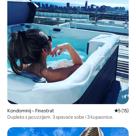
Kondominij – Finestrat
Prosječna 
5 (15)
Dupleks s jacuzzijem. 3 spavaće sobe i 3 kupaonice.