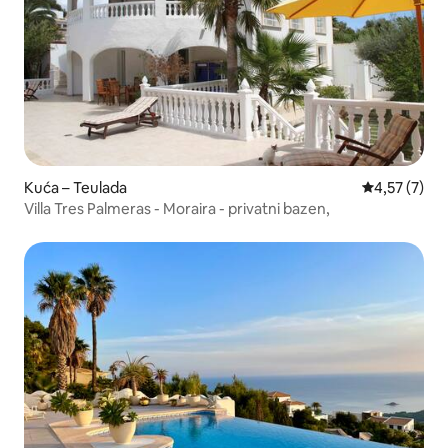
Kuća – Teulada
Prosječna ocj
4,57 (7)
Villa Tres Palmeras - Moraira - privatni bazen,