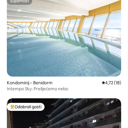
Superhost
Superhost
Kondominij – Benidorm
Prosječna ocj
4,72 (18)
Intempo Sky: Prelijećemo nebo
Odabrali gosti
Među najviše rangiranima s oznakom „Odabrali gosti”