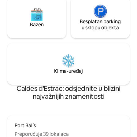
Dormitorio 2: Habitación con 2 camas
twin. Mascota 10€/noche. Extras
disponibles bajo la petición: sofà cama
(persona extra)- 60€/noche, cuna
Besplatan parking
Bazen
-10€/noche.
u sklopu objekta
Klima-uređaj
Caldes d'Estrac: odsjednite u blizini
najvažnijih znamenitosti
Port Balís
Preporučuje 39 lokalaca