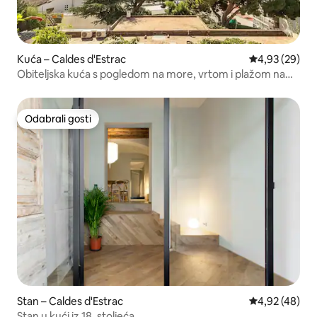
Kuća – Caldes d'Estrac
Prosječna ocje
4,93 (29)
Obiteljska kuća s pogledom na more, vrtom i plažom na
pješačkoj udaljenosti
Odabrali gosti
Odabrali gosti
Stan – Caldes d'Estrac
Prosječna ocje
4,92 (48)
Stan u kući iz 18. stoljeća