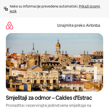
Prijeđi
Neke su informacije prevedene automatski. 
Prikaži izvorni 
na
jezik
sadržaj
Iznajmite preko Airbnba
Smještaji za odmor – Caldes d'Estrac
Pronađite i rezervirajte jedinstvene smještaje na