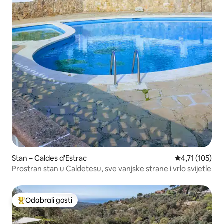
Stan – Caldes d'Estrac
Prosječna ocje
4,71 (105)
Prostran stan u Caldetesu, sve vanjske strane i vrlo svijetle
Odabrali gosti
Među najviše rangiranima s oznakom „Odabrali gosti”