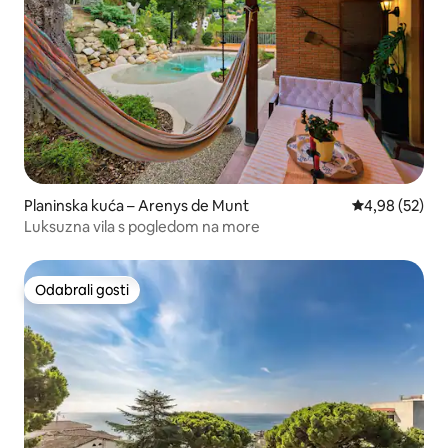
Planinska kuća – Arenys de Munt
Prosječna ocje
4,98 (52)
Luksuzna vila s pogledom na more
Odabrali gosti
Odabrali gosti