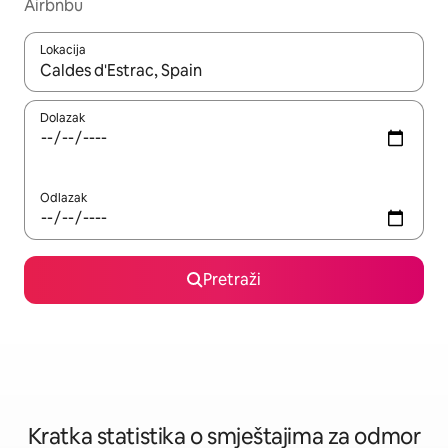
Airbnbu
Lokacija
Kada budu dostupni rezultati, moći ćete ih pregledati koristeći
Dolazak
Odlazak
Pretraži
Kratka statistika o smještajima za odmor