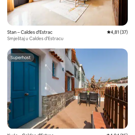
Stan – Caldes d'Estrac
Prosječna ocje
4,81 (37)
Smještaj u Caldes d'Estracu
Superhost
Superhost