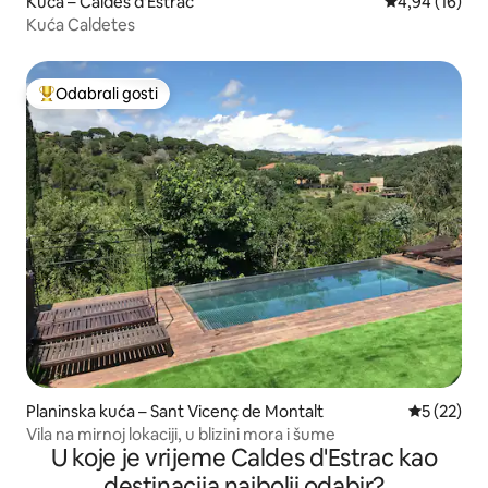
Kuća – Caldes d'Estrac
Prosječna ocje
4,94 (16)
Kuća Caldetes
Odabrali gosti
Među najviše rangiranima s oznakom „Odabrali gosti”
Planinska kuća – Sant Vicenç de Montalt
Prosječna 
5 (22)
Vila na mirnoj lokaciji, u blizini mora i šume
U koje je vrijeme Caldes d'Estrac kao
destinacija najbolji odabir?