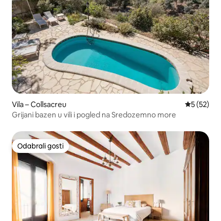
Vila – Collsacreu
Prosječna 
5 (52)
Grijani bazen u vili i pogled na Sredozemno more
Odabrali gosti
Odabrali gosti