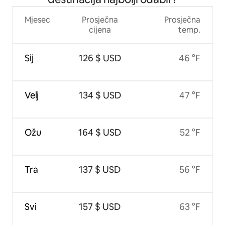
Mjesec
Prosječna
Prosječna
cijena
temp.
Sij
126 $ USD
46 °F
Velj
134 $ USD
47 °F
Ožu
164 $ USD
52 °F
Tra
137 $ USD
56 °F
Svi
157 $ USD
63 °F