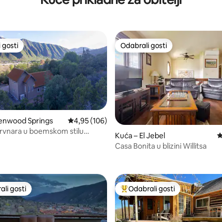
 gosti
Odabrali gosti
 gosti
Odabrali gosti
lenwood Springs
Prosječna ocjena: 4,95/5, recenzija: 106
4,95 (106)
rvnara u boemskom stilu
Kuća – El Jebel
P
 na rubu grada!
Casa Bonita u blizini Willitsa
, recenzija: 161
li gosti
Odabrali gosti
više rangiranima s oznakom „Odabrali gosti”
Među najviše rangiranima s oz