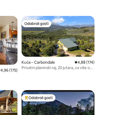
Odabrali gosti
Odabrali gosti
Kuća – Carbondale
Prosječna ocjena: 4,88/
4,88 (174)
Privatni planinski raj, 20 jutara, za više od
rosječna ocjena: 4,96/5, recenzija: 175
4,96 (175)
14 osoba
Odabrali gosti
nakom „Odabrali gosti”
Među najviše rangiranima s oznakom „Odabrali gosti”