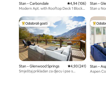
Stan – Carbondale
Prosječna ocjena: 4,94/5
4,94 (106)
Stan – Gl
Modern Apt. with Rooftop Deck 1 Block
Stan u No
to Main St
Odabrali gosti
Odabra
Među najviše rangiranima s oznakom „Odabrali gosti”
Među naj
Stan – Glenwood Springs
Prosječna ocjena: 4,93/5
4,93 (241)
Stan – As
Smještaj prikladan za djecu i pse s
Aspen Cor
prelijepim pogledom!