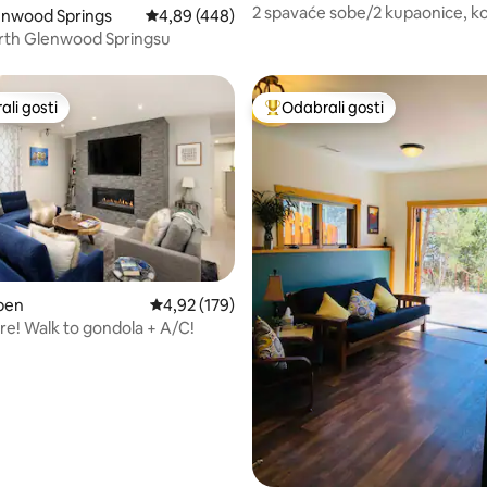
2 spavaće sobe/2 kupaonice, k
, recenzija: 106
enwood Springs
Prosječna ocjena: 4,89/5, recenzija: 448
4,89 (448)
bez kućnih ljubimaca, veliki bra
rth Glenwood Springsu
krevet/2 odvojena kreveta.
li gosti
Odabrali gosti
više rangiranima s oznakom „Odabrali gosti”
Među najviše rangiranima s oz
, recenzija: 241
pen
Prosječna ocjena: 4,92/5, recenzija: 179
4,92 (179)
e! Walk to gondola + A/C!