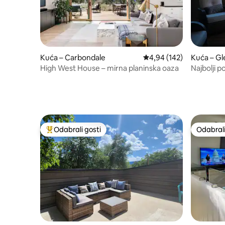
Kuća – Carbondale
Prosječna ocjena: 4,94/5
4,94 (142)
Kuća – G
High West House – mirna planinska oaza
Najbolji 
masažna k
Odabrali gosti
Odabrali
Među najviše rangiranima s oznakom „Odabrali gosti”
Odabrali