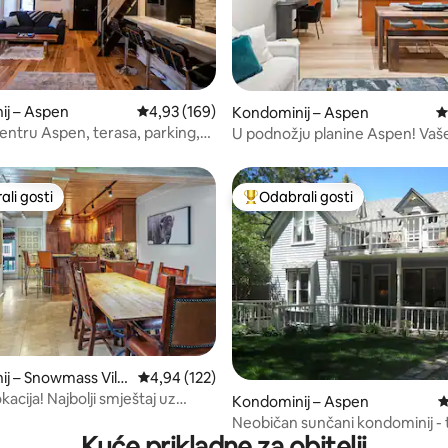
ij – Aspen
Prosječna ocjena: 4,93/5, recenzija: 169
4,93 (169)
, recenzija: 116
Kondominij – Aspen
P
entru Aspen, terasa, parking,
U podnožju planine Aspen! Vaš
a-uređaj
savršeno utočište!
li gosti
Odabrali gosti
više rangiranima s oznakom „Odabrali gosti”
Među najviše rangiranima s oz
, recenzija: 147
j – Snowmass Villa
Prosječna ocjena: 4,94/5, recenzija: 122
4,94 (122)
okacija! Najbolji smještaj uz
Kondominij – Aspen
P
 Snowmassu
Neobičan sunčani kondominij - t
Kuće prikladne za obitelji
centra grada!