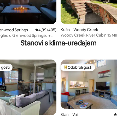
Kuća – Woody Creek
, recenzija: 142
lenwood Springs
Prosječna ocjena: 4,99/5, recenzija: 405
4,99 (405)
Woody Creek River Cabin 15 M
pogled u Glenwood Springsu +
vožnje do Aspena!
ada + igraonica
Stanovi s klima-uređajem
 gosti
Odabrali gosti
 gosti
Među najviše rangiranima s oz
Stan – Vail
P