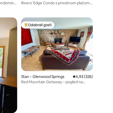
ondominij,
Rivers' Edge Condo s privatnom plažom,
čni
33 mi 2 Aspen
Odabrali gosti
nakom „Odabrali gosti”
Među najviše rangiranima s oznakom „Odabrali gosti”
Stan – Glenwood Springs
Prosječna ocjena: 4,93/
4,93 (326)
Red Mountain Getaway – pogled na
planine u blizini centra grada