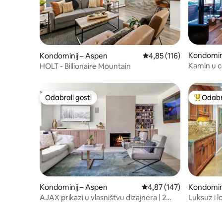
Kondomin
Kondominij – Aspen
Prosječna ocjena: 4,85/5
4,85 (116)
Kamin u c
HOLT - Billionaire Mountain
W/D, klim
Odabrali gosti
Odabra
Odabrali gosti
Među naj
Kondominij – Aspen
Prosječna ocjena: 4,87/5
4,87 (147)
Kondomini
ge
AJAX prikazi u vlasništvu dizajnera | 2
Luksuz i l
spavaće sobe/2 kupaonice | Aspen Core
padine u