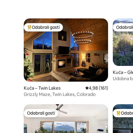
Odabrali gosti
Odabrali
Među najviše rangiranima s oznakom „Odabrali gosti”
Odabrali
Kuća – G
Udobna b
smještena
Kuća – Twin Lakes
Prosječna ocjena: 4,98/5
4,98 (161)
Grizzly Maze, Twin Lakes, Colorado
Odabrali gosti
Odabra
Odabrali gosti
Među naj