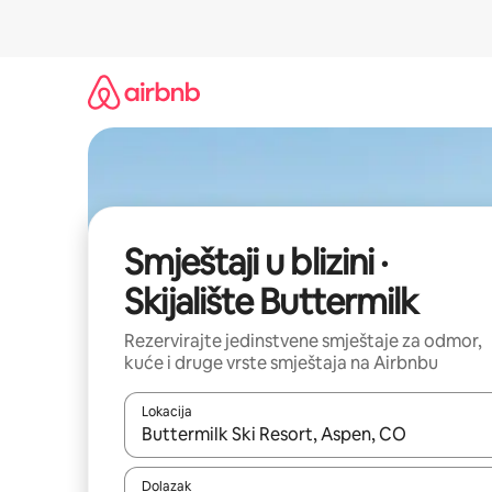
Prijeđi
na
sadržaj
Smještaji u blizini ·
Skijalište Buttermilk
Rezervirajte jedinstvene smještaje za odmor,
kuće i druge vrste smještaja na Airbnbu
Lokacija
Kada budu dostupni rezultati, moći ćete ih pregle
Dolazak