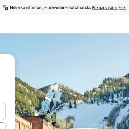
Neke su informacije prevedene automatski. 
Prikaži izvorni jezik
dati koristeći se strelicama prema gore i prema dolje, kao i dodirom i