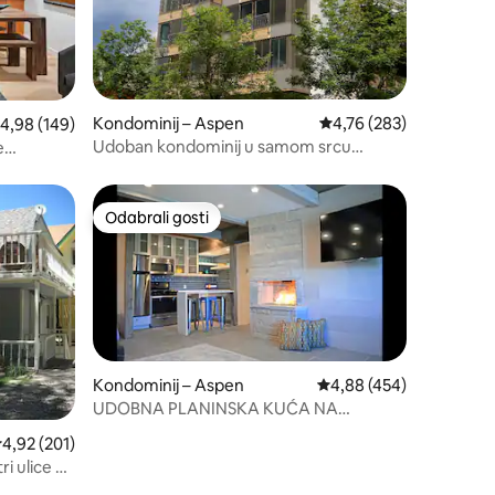
Kondominij – Aspen
Prosječna ocjena: 4,76/
4,76 (283)
rosječna ocjena: 4,98/5, recenzija: 149
4,98 (149)
Udoban kondominij u samom srcu
e
Aspena s 2 spavaće sobe i 1,5 kupaonicu
na najboljoj lokaciji
Odabrali gosti
nakom „Odabrali gosti”
Odabrali gosti
Kondominij – Aspen
Prosječna ocjena: 4,88/
4,88 (454)
UDOBNA PLANINSKA KUĆA NA
SKIJAŠKIM STAZAMA
rosječna ocjena: 4,92/5, recenzija: 201
4,92 (201)
ri ulice od