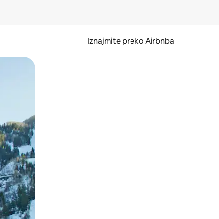
Iznajmite preko Airbnba
li prelaskom prstom po zaslonu.