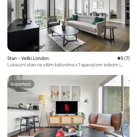
Stan – Veliki London
Prosječna
5 (7)
Luksuzni stan na višim katovima s 1 spavaćom sobom i
klima-uređajem u Thames Cityju
Superhost
Superhost