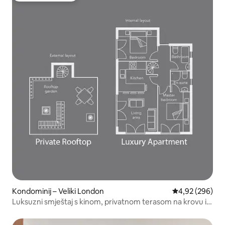
Kondominij – Veliki London
Prosječna ocjen
4,92 (296)
Luksuzni smještaj s kinom, privatnom terasom na krovu i
saunom u zoni 1