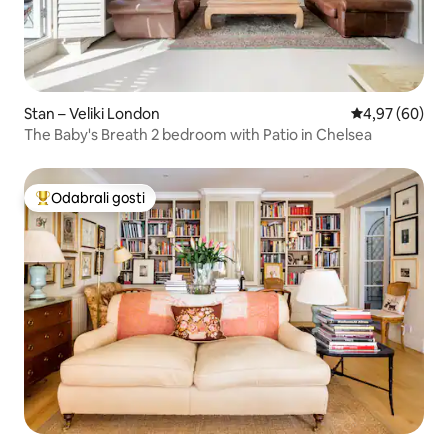
Stan – Veliki London
Prosječna ocje
4,97 (60)
The Baby's Breath 2 bedroom with Patio in Chelsea
Odabrali gosti
Među najviše rangiranima s oznakom „Odabrali gosti”