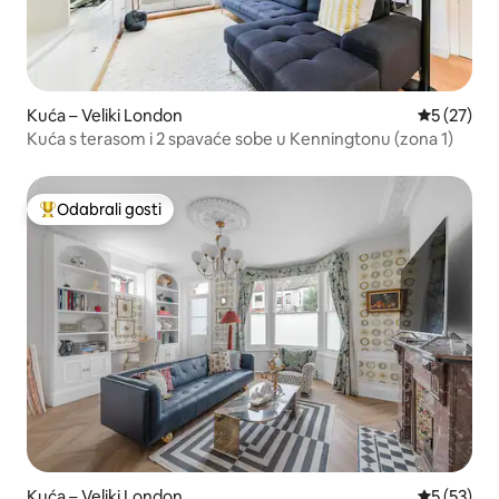
Kuća – Veliki London
Prosječna 
5 (27)
Kuća s terasom i 2 spavaće sobe u Kenningtonu (zona 1)
Odabrali gosti
Među najviše rangiranima s oznakom „Odabrali gosti”
Kuća – Veliki London
Prosječna 
5 (53)