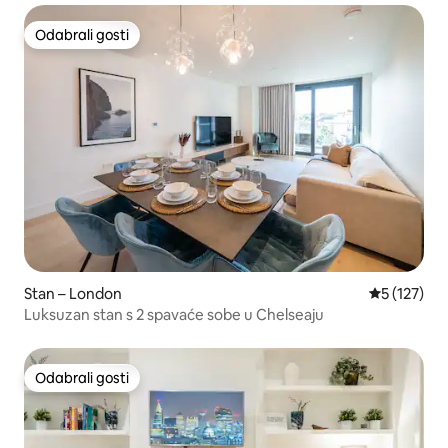
Odabrali gosti
Odabrali gosti
Stan – London
Prosječna o
5 (127)
Luksuzan stan s 2 spavaće sobe u Chelseaju
Odabrali gosti
Odabrali gosti