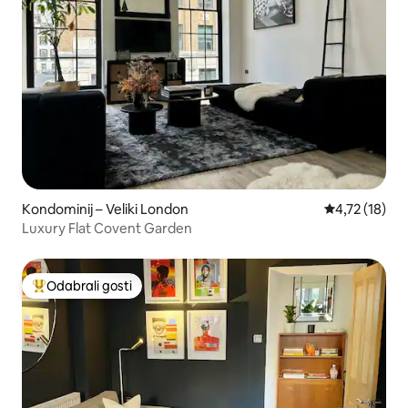
Kondominij – Veliki London
Prosječna ocj
4,72 (18)
Luxury Flat Covent Garden
Odabrali gosti
Među najviše rangiranima s oznakom „Odabrali gosti”