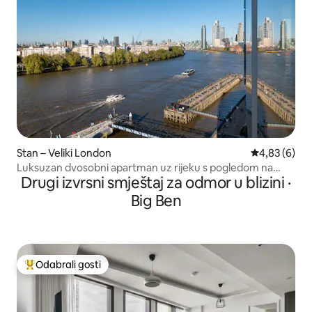
Stan – Veliki London
Prosječna ocj
4,83 (6)
Luksuzan dvosobni apartman uz rijeku s pogledom na
Drugi izvrsni smještaj za odmor u blizini ·
kultne znamenitosti
Big Ben
Odabrali gosti
Među najviše rangiranima s oznakom „Odabrali gosti”