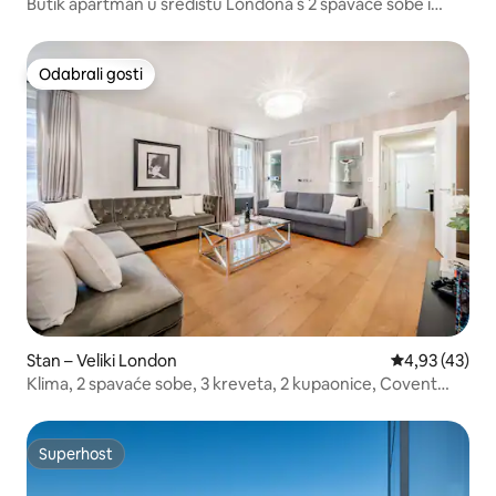
Butik apartman u središtu Londona s 2 spavaće sobe i
klima-uređajem
Odabrali gosti
Odabrali gosti
Stan – Veliki London
Prosječna ocje
4,93 (43)
Klima, 2 spavaće sobe, 3 kreveta, 2 kupaonice, Covent
Garden
Superhost
Superhost