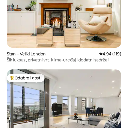
Stan – Veliki London
Prosječna ocjen
4,94 (119)
Šik luksuz, privatni vrt, klima-uređaj i dodatni sadržaji
Odabrali gosti
Među najviše rangiranima s oznakom „Odabrali gosti”