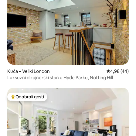
Kuća – Veliki London
Prosječna ocje
4,98 (44)
Luksuzni dizajnerski stan u Hyde Parku, Notting Hill
Odabrali gosti
Među najviše rangiranima s oznakom „Odabrali gosti”