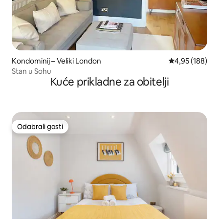
Kondominij – Veliki London
Prosječna ocjen
4,95 (188)
Stan u Sohu
Kuće prikladne za obitelji
Odabrali gosti
Odabrali gosti