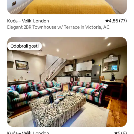
Kuća – Veliki London
Prosječna ocje
4,86 (77)
Elegant 2BR Townhouse w/ Terrace in Victoria, AC
Odabrali gosti
Odabrali gosti
Kuća – Veliki London
Prosječna
5 (6)