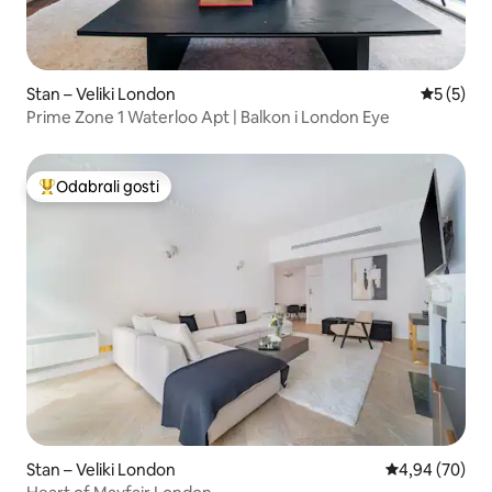
Stan – Veliki London
Prosječna
5 (5)
Prime Zone 1 Waterloo Apt | Balkon i London Eye
Odabrali gosti
Među najviše rangiranima s oznakom „Odabrali gosti”
Stan – Veliki London
Prosječna ocje
4,94 (70)