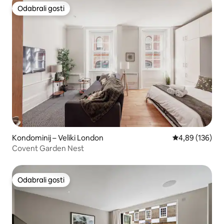
Odabrali gosti
Odabrali gosti
Kondominij – Veliki London
Prosječna ocjen
4,89 (136)
Covent Garden Nest
Odabrali gosti
Odabrali gosti