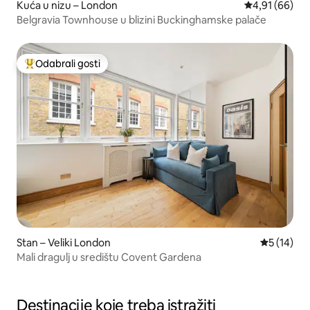
Kuća u nizu – London
Prosječna ocje
4,91 (66)
Belgravia Townhouse u blizini Buckinghamske palače
Odabrali gosti
Među najviše rangiranima s oznakom „Odabrali gosti”
Stan – Veliki London
Prosječna 
5 (14)
Mali dragulj u središtu Covent Gardena
Destinacije koje treba istražiti