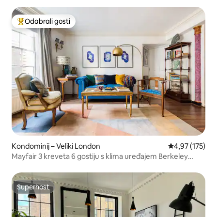
Odabrali gosti
Među najviše rangiranima s oznakom „Odabrali gosti”
Kondominij – Veliki London
Prosječna ocjen
4,97 (175)
Mayfair 3 kreveta 6 gostiju s klima uređajem Berkeley
Square 1729
Superhost
Superhost