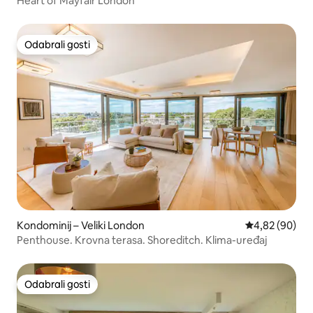
Heart of Mayfair London
Odabrali gosti
Odabrali gosti
Kondominij – Veliki London
Prosječna ocje
4,82 (90)
Penthouse. Krovna terasa. Shoreditch. Klima-uređaj
Odabrali gosti
Odabrali gosti