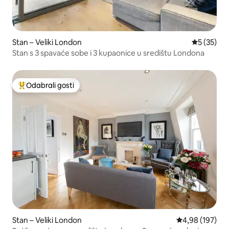
Stan – Veliki London
Prosječna 
5 (35)
Stan s 3 spavaće sobe i 3 kupaonice u središtu Londona
Odabrali gosti
Među najviše rangiranima s oznakom „Odabrali gosti”
Stan – Veliki London
Prosječna ocjen
4,98 (197)