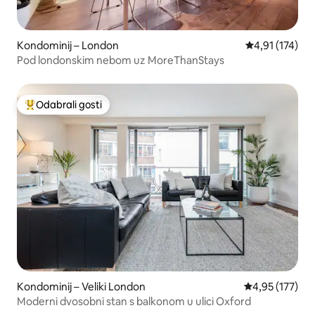
Kondominij – London
Prosječna ocje
4,91 (174)
Pod londonskim nebom uz MoreThanStays
Odabrali gosti
Među najviše rangiranima s oznakom „Odabrali gosti”
Kondominij – Veliki London
Prosječna ocjen
4,95 (177)
Moderni dvosobni stan s balkonom u ulici Oxford