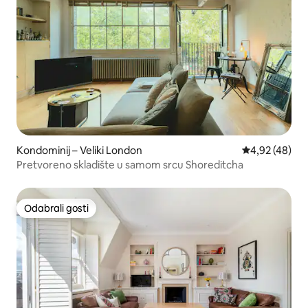
Kondominij – Veliki London
Prosječna ocje
4,92 (48)
Pretvoreno skladište u samom srcu Shoreditcha
Odabrali gosti
Odabrali gosti