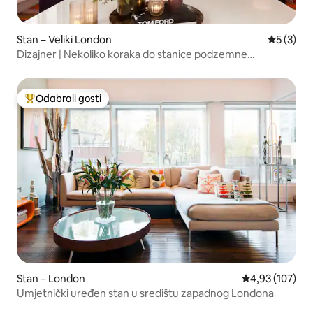
Stan – Veliki London
Prosječna
5 (3)
Dizajner | Nekoliko koraka do stanice podzemne
željeznice Covent Garden
Odabrali gosti
Među najviše rangiranima s oznakom „Odabrali gosti”
Stan – London
Prosječna ocjen
4,93 (107)
Umjetnički uređen stan u središtu zapadnog Londona