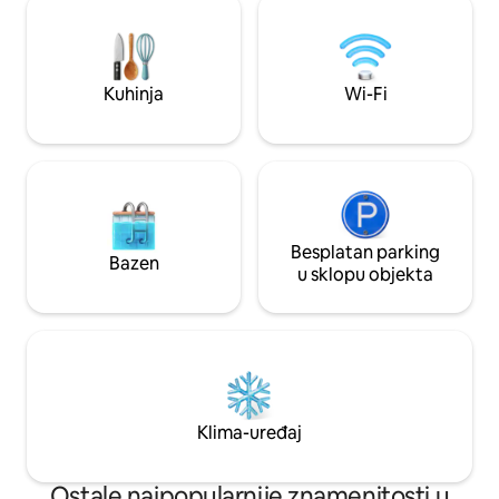
objekt koji sada zadovoljava visoke
Autobusno stajališt
standarde, a sav je namještaj nov. U
minutu, a izravni 
upravljanju se vodimo najvišim
Trafalgar Squarea
standardima održivosti, ne
Piccadilly Circusa 
Kuhinja
Wi-Fi
upotrebljavamo kemikalije i vodimo
računa o tome da prostor bude zdrav.
Besplatan parking
Bazen
u sklopu objekta
Klima-uređaj
Ostale najpopularnije znamenitosti u