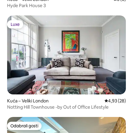
Hyde Park House 3
Luxe
Luxe
Kuća – Veliki London
Prosječna ocje
4,93 (28)
Notting Hill Townhouse -by Out of Office Lifestyle
Odabrali gosti
Odabrali gosti