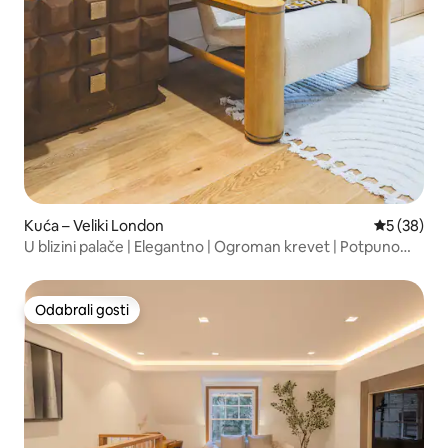
Kuća – Veliki London
Prosječna o
5 (38)
U blizini palače | Elegantno | Ogroman krevet | Potpuno
opremljena kuhinja
Odabrali gosti
Odabrali gosti