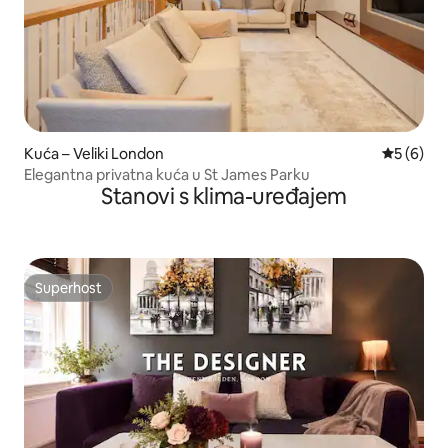
Kuća – Veliki London
Prosječna
5 (6)
Elegantna privatna kuća u St James Parku
Stanovi s klima-uređajem
Superhost
Superhost