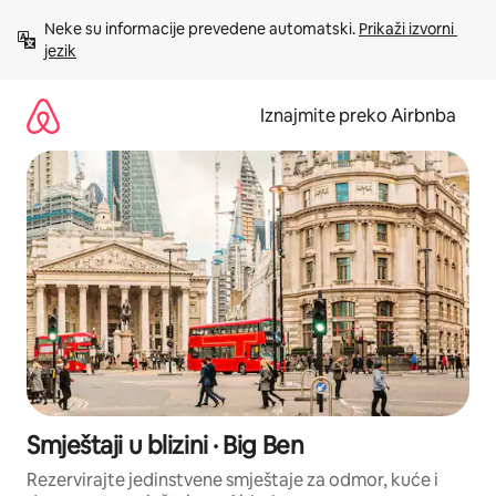
Prijeđi
Neke su informacije prevedene automatski. 
Prikaži izvorni 
na
jezik
sadržaj
Iznajmite preko Airbnba
Smještaji u blizini · Big Ben
Rezervirajte jedinstvene smještaje za odmor, kuće i