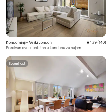
Kondominij – Veliki London
Prosječna ocjen
4,79 (140)
Predivan dvosobni stan u Londonu za najam
Superhost
Superhost