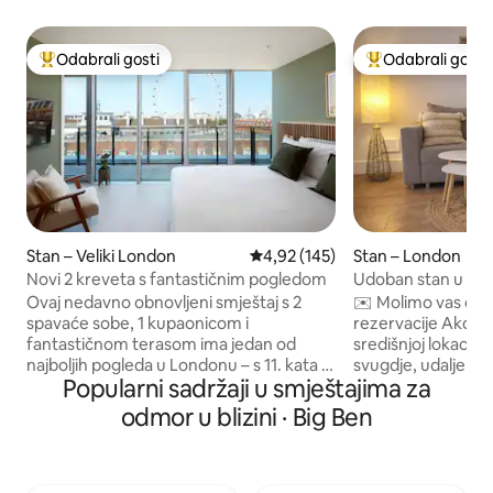
Odabrali gosti
Odabrali gosti
Među najviše rangiranima s oznakom „Odabrali gosti”
Među najviše ran
Stan – Veliki London
Prosječna ocjena: 4,92/5, recenz
4,92 (145)
Stan – London
Novi 2 kreveta s fantastičnim pogledom
Udoban stan u cent
Bena
Ovaj nedavno obnovljeni smještaj s 2
✉️ Molimo vas da s
spavaće sobe, 1 kupaonicom i
rezervacije Ako tražite udoban stan na
fantastičnom terasom ima jedan od
središnjoj lokaciji 
najboljih pogleda u Londonu – s 11. kata –
svugdje, udaljen n
Popularni sadržaji u smještajima za
na London Eye i zgradu Parlamenta.
najvećih londonsk
Smješten pored stanice Waterloo –
(Buckinghamska pa
odmor u blizini · Big Ben
udaljen 2 minute hoda od South Banka,
Eye i St James Par
stanice Waterloo i podzemne željeznice
za vas 😊. Stanice 
te 7 minuta hoda od zgrada Parlamenta.
i Pimlico udaljene 
Nedavno smo renovirali smještajni
Supermarket je ud