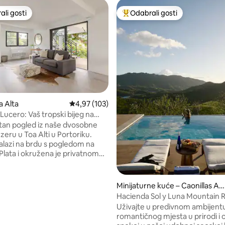
li gosti
Odabrali gosti
više rangiranima s oznakom „Odabrali gosti”
Među najviše rangiranima s oz
a Alta
Prosječna ocjena: 4,97/5, recenzija: 103
4,97 (103)
Lucero: Vaš tropski bijeg na
ra
tan pogled iz naše dvosobne
zeru u Toa Alti u Portoriku.
alazi na brdu s pogledom na
Plata i okružena je privatnom
, recenzija: 290
mom od 12 hektara. To je mirno
ršeno za ljubitelje prirode,
e ptica i fotografe. Postoji oko
Minijaturne kuće – Caonillas Arr
e pješačkih staza, kao i vidikovca
ba
Hacienda Sol y Luna Mountain 
 možete uživati u zalascima
Uživajte u predivnom ambijent
 sunca. Ako se koristite
romantičnog mjesta u prirodi i o
ličine 4x4, možete se spustiti