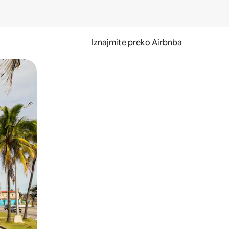
Iznajmite preko Airbnba
li prelaskom prstom po zaslonu.