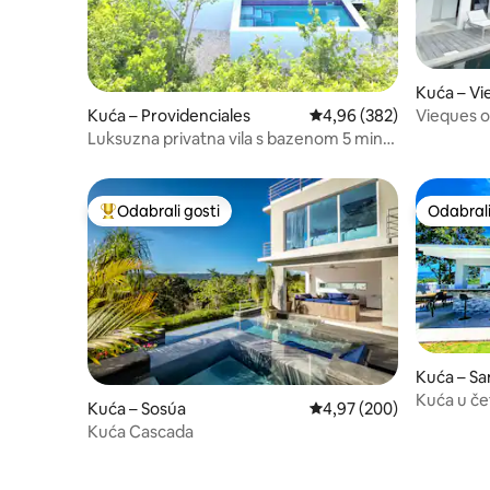
Kuća – Vi
Kuća – Providenciales
Prosječna ocjena: 4,96/5
4,96 (382)
Vieques o
Luksuzna privatna vila s bazenom 5 min
od plaže Golden Beach
Odabrali gosti
Odabrali
Među najviše rangiranima s oznakom „Odabrali gosti”
Odabrali
Kuća – Sa
Kuća u če
Kuća – Sosúa
Prosječna ocjena: 4,97/5
4,97 (200)
Kuća Cascada