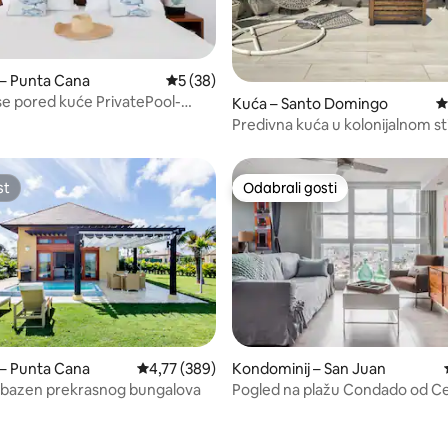
5, recenzija: 87
– Punta Cana
Prosječna ocjena: 5/5, recenzija: 38
5 (38)
se pored kuće PrivatePool-
Kuća – Santo Domingo
P
blizini plaže
Predivna kuća u kolonijalnom stil
kafića i barova
st
Odabrali gosti
st
Odabrali gosti
, recenzija: 385
– Punta Cana
Prosječna ocjena: 4,77/5, recenzija: 389
4,77 (389)
Kondominij – San Juan
 bazen prekrasnog bungalova
Pogled na plažu Condado od Ce