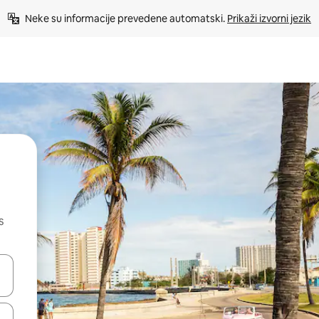
Neke su informacije prevedene automatski. 
Prikaži izvorni jezik
s
dati koristeći se strelicama prema gore i prema dolje, kao i dodirom i