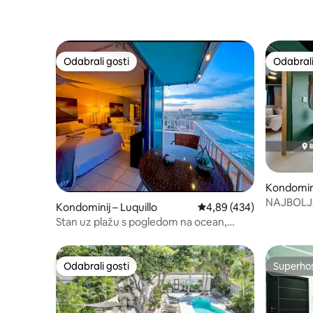
Odabrali gosti
Odabrali
Odabrali gosti
Odabrali
Kondomin
NAJBOLJA 
Kondominij – Luquillo
Prosječna ocjena: 4,89/5
4,89 (434)
APARTMAN
Stan uz plažu s pogledom na ocean,
TERETAN
krevetom, pogledom na grad i bazenom
Odabrali gosti
Superho
Odabrali gosti
Superho