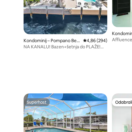
Kondomin
Affluence
Kondominij – Pompano Bea
Prosječna ocjena: 4,86/5
4,86 (294)
Apt(Cent
ch
NA KANALU! Bazen+šetnja do PLAŽE!
Brodska straža! 1b/1b
Superhost
Odabrali
Superhost
Odabrali