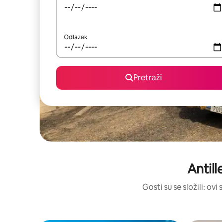
Odlazak
Pretraži
Antill
Gosti su se složili: ov