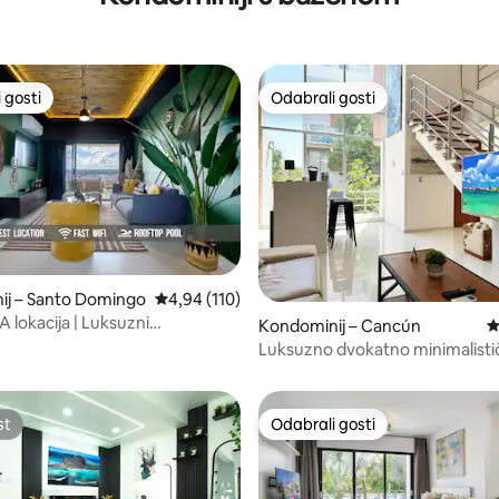
 gosti
Odabrali gosti
 gosti
Odabrali gosti
ij – Santo Domingo
Prosječna ocjena: 4,94/5, recenzija: 110
4,94 (110)
lokacija | Luksuzni
Kondominij – Cancún
P
, recenzija: 434
 S 2 SPAVAĆE SOBE | BAZEN I
Luksuzno dvokatno minimalisti
A
potkrovlje u blizini plaže!
st
Odabrali gosti
st
Odabrali gosti