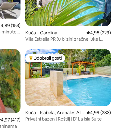
rosječna ocjena: 4,89/5, recenzija: 153
4,89 (153)
4 minute
Kuća – Carolina
Prosječna ocjena: 4,98/
4,98 (229)
Villa Estrella PR (u blizini zračne luke i
plaže)
Odabrali gosti
nakom „Odabrali gosti”
Među najviše rangiranima s oznakom „Odabrali gosti”
Kuća – Isabela, Arenales Alt
Prosječna ocjena: 4,99/
4,99 (283)
os
Privatni bazen | Roštilj | D' La Isla Suite
rosječna ocjena: 4,97/5, recenzija: 417
4,97 (417)
laninama