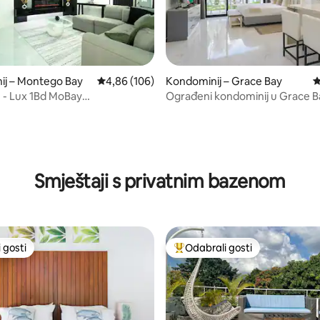
ij – Montego Bay
Prosječna ocjena: 4,86/5, recenzija: 106
4,86 (106)
Kondominij – Grace Bay
P
 - Lux 1Bd MoBay
Ograđeni kondominij u Grace B
, recenzija: 294
ral+RooftopPool)
kratka šetnja do svega
Smještaji s privatnim bazenom
 gosti
Odabrali gosti
 gosti
Među najviše rangiranima s oz