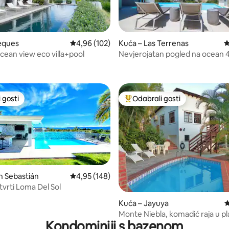
eques
Prosječna ocjena: 4,96/5, recenzija: 102
4,96 (102)
Kuća – Las Terrenas
P
, recenzija: 382
cean view eco villa+pool
Nevjerojatan pogled na ocean 
do plaže - Pickleball
 gosti
Odabrali gosti
 gosti
Među najviše rangiranima s oz
n Sebastián
Prosječna ocjena: 4,95/5, recenzija: 148
4,95 (148)
tvrti Loma Del Sol
, recenzija: 200
Kuća – Jayuya
P
Monte Niebla, komadić raja u p
Kondominiji s bazenom