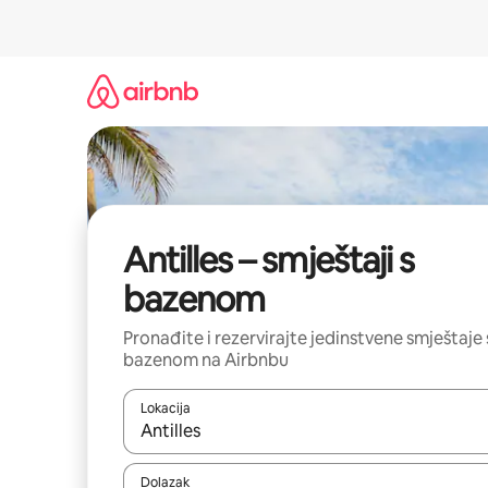
Prijeđi
na
sadržaj
Antilles – smještaji s
bazenom
Pronađite i rezervirajte jedinstvene smještaje 
bazenom na Airbnbu
Lokacija
Kada budu dostupni rezultati, moći ćete ih pregle
Dolazak