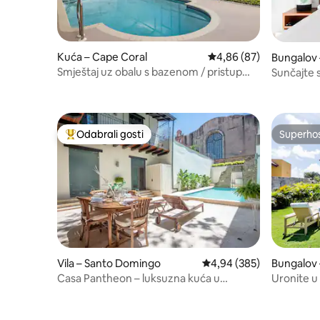
Kuća – Cape Coral
Prosječna ocjena: 4,86/
4,86 (87)
Bungalov 
Smještaj uz obalu s bazenom / pristup
Sunčajte 
jedrilici i pristaništu
Elegant u 
Odabrali gosti
Superho
Među najviše rangiranima s oznakom „Odabrali gosti”
Superho
Vila – Santo Domingo
Prosječna ocjena: 4,94/5
4,94 (385)
Bungalov 
Casa Pantheon – luksuzna kuća u
Uronite u
kolonijalnom stilu