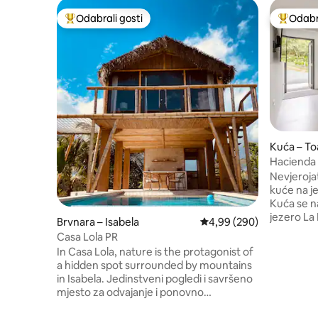
Odabrali gosti
Odabra
Među najviše rangiranima s oznakom „Odabrali gosti”
Među naj
Kuća – To
Hacienda 
obali jeze
Nevjeroja
kuće na je
Kuća se n
jezero La 
Brvnara – Isabela
Prosječna ocjena: 4,99/5
4,99 (290)
kišnom šu
Casa Lola PR
mjesto sav
In Casa Lola, nature is the protagonist of
promatrač
a hidden spot surrounded by mountains
dvije milj
in Isabela. Jedinstveni pogledi i savršeno
na kojima
mjesto za odvajanje i ponovno
sunca i izlascima
povezivanje sa svojim parom... Dođite i
vozilom ve