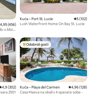
Kuća – Port St. Lucie
Prosječna ocjena: 5/
5 (102)
Lush Waterfront Home On Bay St. Lucie
rosječna ocjena: 4,95/5, recenzija: 456
4,95 (456)
u u blizini
Odabrali gosti
Među najviše rangiranima s oznakom „Odabrali gosti”
Prosječna ocjena: 4,9/5, recenzija: 302
4,9 (302)
Kuća – Playa del Carmen
Prosječna ocjena: 4,96/
4,96 (128)
sara 2501
Casa Maeva na obali s 4 spavaće sobe -