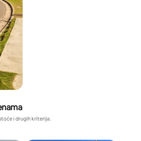
cjenama
toće i drugih kriterija.