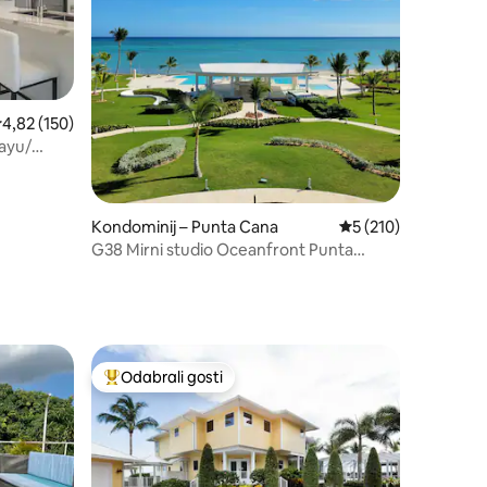
rosječna ocjena: 4,82/5, recenzija: 150
4,82 (150)
ayu/
Kondominij – Punta Cana
Prosječna ocjena: 5/
5 (210)
G38 Mirni studio Oceanfront Punta
Palmera
Odabrali gosti
nakom „Odabrali gosti”
Među najviše rangiranima s oznakom „Odabrali gosti”