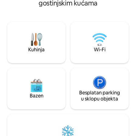
ikakvih poteškoća. Besplatan parking
gostinjskim kućama
pored studija, punjači za električna vozila
na ulici. Izravan prijevoz do Amsterdama
nalazi se odmah ispred. Luksuzni bračni
krevet omogućuje dubok i okrepljujući
odmor. Prostrani tuš s masažnim
mlaznicama i privatni hamam stvaraju
miran oporavak. Brz Wi-Fi, pametni TV s
Netflixom i Primeom pružaju udobnost
Kuhinja
Wi-Fi
za odmor i rad. Kafići i restorani na obali
nalaze se na pješačkoj udaljenosti.
Besplatan parking
Bazen
u sklopu objekta