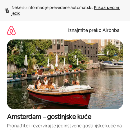
Prijeđi
Neke su informacije prevedene automatski. 
Prikaži izvorni 
na
jezik
sadržaj
Iznajmite preko Airbnba
Amsterdam – gostinjske kuće
Pronađite i rezervirajte jedinstvene gostinjske kuće na