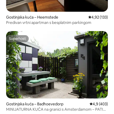
Gostinjska kuća – Heemstede
Prosječna ocjen
4,92 (133)
Predivan vrtni apartman s besplatnim parkingom
Superhost
Superhost
Gostinjska kuća – Badhoevedorp
Prosječna ocje
4,9 (403)
MINIJATURNA KUĆA na granici s Amsterdamom – PATIO