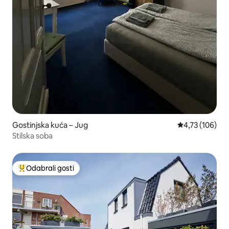
Gostinjska kuća – Jug
Prosječna ocjen
4,73 (106)
Stilska soba
Odabrali gosti
Među najviše rangiranima s oznakom „Odabrali gosti”