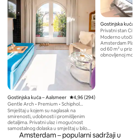
Gostinjska kuća –
Privatni stan City
privatna vrata
Moderno utočište 
Amsterdam Plantage ✨ Privatni p
od 60 m² u prizeml
obnovljenoj monum
zelenoj četvrti Pla
spavaćim sobama, 
klimatizacija u po
učinkovit ekološki pr
Centralno, istočna
atrakcija i popula
pješice. 🥐 Samostalno pripremanje
Gostinjska kuća – Aalsmeer
Prosječna ocjena: 4,96/5, recenzi
4,96 (294)
doručka i bicikli su u
Gentle Arch • Premium • Schiphol
Najprikladnije za pa
Amsterdam
Smještaj u kojem su naglasak na
primamo grupe od 4
smirenosti, udobnosti i promišljenim
Mirna i udobna baz
detaljima. Privatni ulaz i mogućnost
boravak već danas
samostalnog dolaska u smještaj u bilo
Amsterdam – popularni sadržaji u
koje doba dana kako bi sve prošlo bez