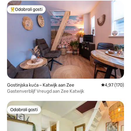
Odabrali gosti
Među najviše rangiranima s oznakom „Odabrali gosti”
Gostinjska kuća – Katwijk aan Zee
Prosječna ocjen
4,97 (170)
Gastenverblijf Vreugd aan Zee Katwijk
Odabrali gosti
Odabrali gosti