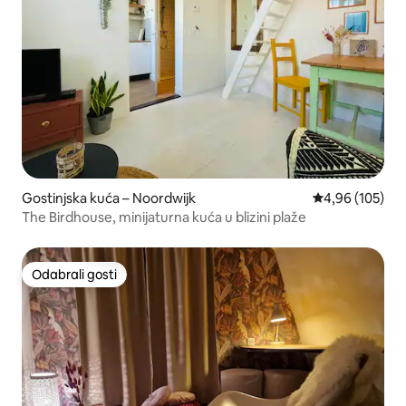
Gostinjska kuća – Noordwijk
Prosječna ocjen
4,96 (105)
The Birdhouse, minijaturna kuća u blizini plaže
Odabrali gosti
Odabrali gosti