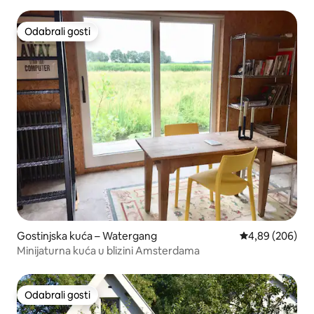
PRIMA!
Odabrali gosti
Odabrali gosti
Gostinjska kuća – Watergang
Prosječna ocjen
4,89 (206)
Minijaturna kuća u blizini Amsterdama
Odabrali gosti
Odabrali gosti