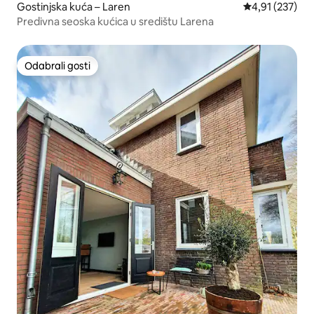
Gostinjska kuća – Laren
Prosječna ocjen
4,91 (237)
Predivna seoska kućica u središtu Larena
Odabrali gosti
Odabrali gosti