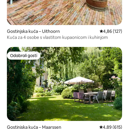
Gostinjska kuća – Uithoorn
Prosječna ocjen
4,86 (127)
Kuća za 4 osobe s vlastitom kupaonicom i kuhinjom
Odabrali gosti
Odabrali gosti
Gostinjska kuća – Maarssen
Prosječna ocjen
4,89 (615)