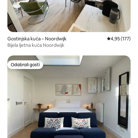
Gostinjska kuća – Noordwijk
Prosječna ocjen
4,95 (177)
Bijela ljetna kuća Noordwijk
Odabrali gosti
Odabrali gosti