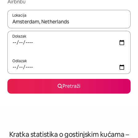
Airbnbu
Lokacija
Kada budu dostupni rezultati, moći ćete ih pregledati koristeći
Dolazak
Odlazak
Pretraži
Kratka statistika o gostinjskim kućama –