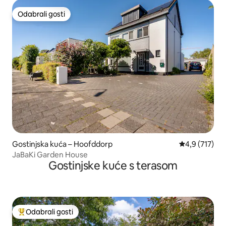
Odabrali gosti
Odabrali gosti
Gostinjska kuća – Hoofddorp
Prosječna ocje
4,9 (717)
JaBaKi Garden House
Gostinjske kuće s terasom
Odabrali gosti
Među najviše rangiranima s oznakom „Odabrali gosti”