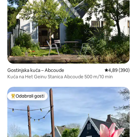
Gostinjska kuća – Abcoude
Prosječna ocjen
4,89 (390)
Kuća na Het Geinu Stanica Abcoude 500 m/10 min
Odabrali gosti
Među najviše rangiranima s oznakom „Odabrali gosti”