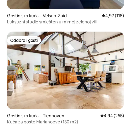
Gostinjska kuća – Velsen-Zuid
Prosječna ocjen
4,97 (118)
Luksuzni studio smješten u mirnoj zelenoj vili
Odabrali gosti
Odabrali gosti
Gostinjska kuća – Tienhoven
Prosječna ocjen
4,94 (265)
Kuća za goste Mariahoeve (130 m2)