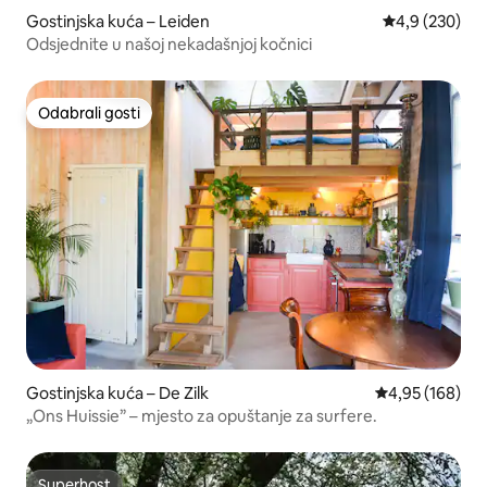
Gostinjska kuća – Leiden
Prosječna ocje
4,9 (230)
Odsjednite u našoj nekadašnjoj kočnici
Odabrali gosti
Odabrali gosti
Gostinjska kuća – De Zilk
Prosječna ocjen
4,95 (168)
„Ons Huissie” – mjesto za opuštanje za surfere.
Superhost