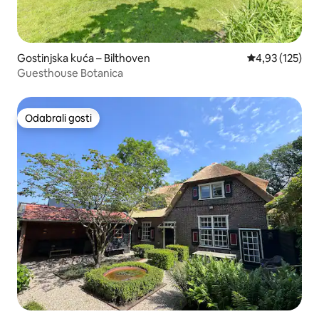
Gostinjska kuća – Bilthoven
Prosječna ocjen
4,93 (125)
Guesthouse Botanica
Odabrali gosti
Odabrali gosti