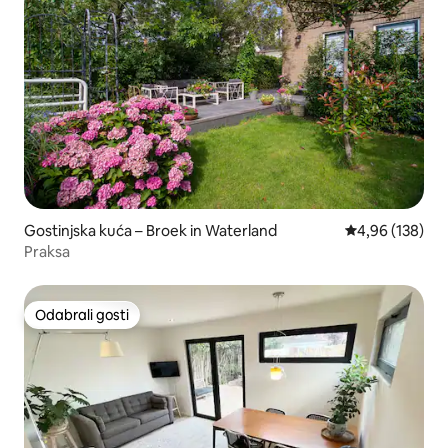
Gostinjska kuća – Broek in Waterland
Prosječna ocjen
4,96 (138)
Praksa
Odabrali gosti
Odabrali gosti