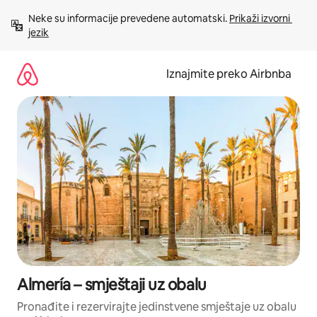
Prijeđi
Neke su informacije prevedene automatski. 
Prikaži izvorni 
na
jezik
sadržaj
Iznajmite preko Airbnba
Almería – smještaji uz obalu
Pronađite i rezervirajte jedinstvene smještaje uz obalu