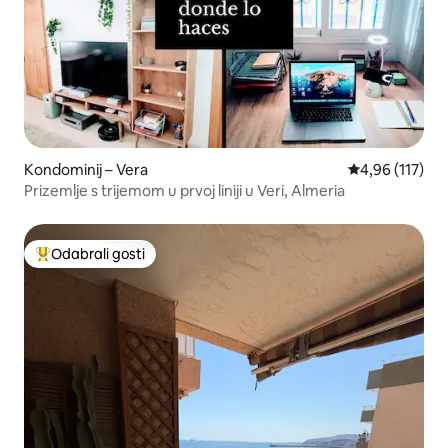
Kondominij – Vera
Prosječna ocjen
4,96 (117)
Prizemlje s trijemom u prvoj liniji u Veri, Almeria
Odabrali gosti
Među najviše rangiranima s oznakom „Odabrali gosti”