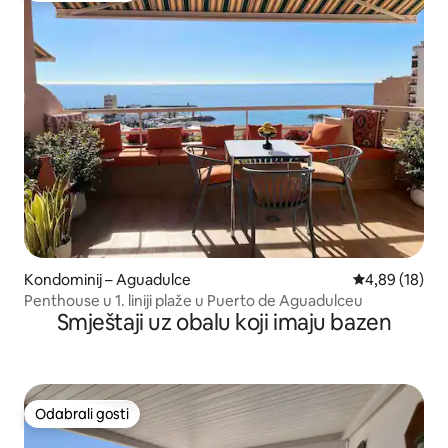
Kondominij – Aguadulce
Prosječna ocje
4,89 (18)
Penthouse u 1. liniji plaže u Puerto de Aguadulceu
Smještaji uz obalu koji imaju bazen
Odabrali gosti
Odabrali gosti