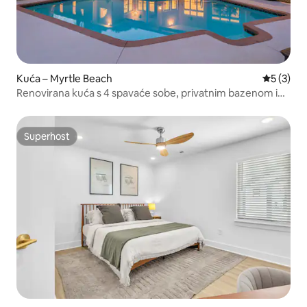
Kuća – Myrtle Beach
Prosječna
5 (3)
Renovirana kuća s 4 spavaće sobe, privatnim bazenom i
masažnom kadom
Superhost
Superhost