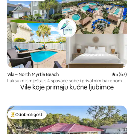
Vila – North Myrtle Beach
Prosječna o
5 (67)
Luksuzni smještaj s 4 spavaće sobe i privatnim bazenom u
Vile koje primaju kućne ljubimce
odmaralištu uz more
Odabrali gosti
Među najviše rangiranima s oznakom „Odabrali gosti”