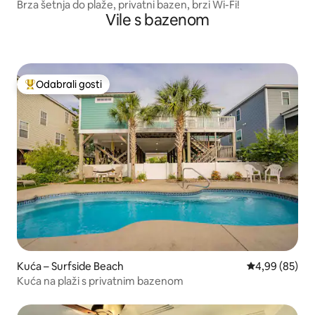
Brza šetnja do plaže, privatni bazen, brzi Wi-Fi!
Vile s bazenom
Odabrali gosti
Među najviše rangiranima s oznakom „Odabrali gosti”
Kuća – Surfside Beach
Prosječna ocje
4,99 (85)
Kuća na plaži s privatnim bazenom