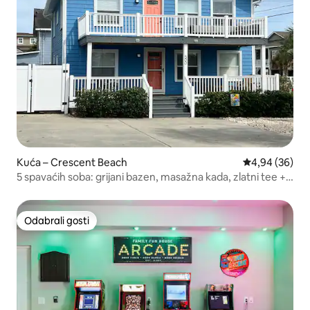
Kuća – Crescent Beach
Prosječna ocje
4,94 (36)
5 spavaćih soba: grijani bazen, masažna kada, zlatni tee +
kućni ljubimci
Odabrali gosti
Odabrali gosti