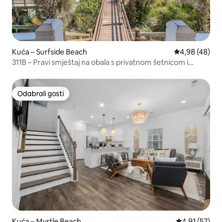
Kuća – Surfside Beach
Prosječna ocje
4,98 (48)
311B – Pravi smještaj na obala s privatnom šetnicom i
bazenom
Odabrali gosti
Odabrali gosti
Kuća – Myrtle Beach
Prosječna ocje
4,91 (57)