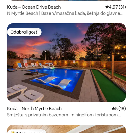
Kuća – Ocean Drive Beach
Prosječna ocje
4,97 (31)
​N Myrtle Beach | Bazen/masažna kada, šetnja do glavne
plaže
Odabrali gosti
Odabrali gosti
Kuća – North Myrtle Beach
Prosječna 
5 (18)
Smještaj s privatnim bazenom, minigolfom i pristupom
plaži