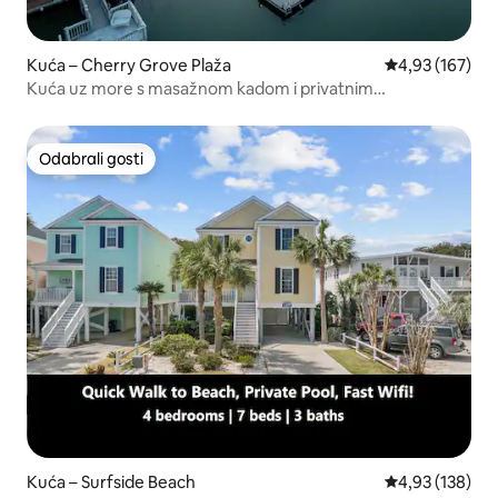
Kuća – Cherry Grove Plaža
Prosječna ocjen
4,93 (167)
Kuća uz more s masažnom kadom i privatnim
pristaništem, prikladno za pse
Odabrali gosti
Odabrali gosti
Kuća – Surfside Beach
Prosječna ocjen
4,93 (138)