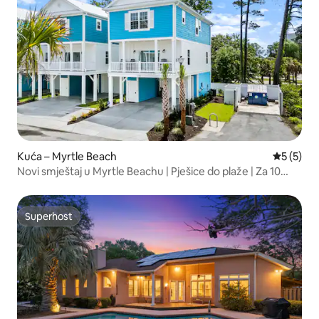
Kuća – Myrtle Beach
Prosječna
5 (5)
Novi smještaj u Myrtle Beachu | Pješice do plaže | Za 10
osoba
Superhost
Superhost