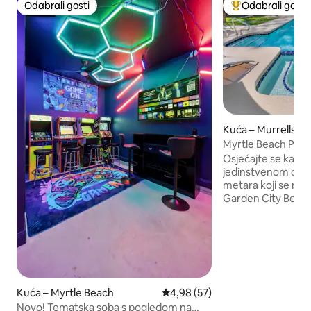
Odabrali gosti
Odabrali gosti
Odabrali gosti
Među najviše ran
Kuća – Murrells Inl
Myrtle Beach Priva
soba/15 osoba
Osjećajte se kao 
jedinstvenom obje
metara koji se nala
Garden City Beach &
poznate šetnice M
pored privatnog g
morskom vodom, 
ognjišta, vježbajte
s 2 rupe i usavršite
golfa i kukuruza. Ovaj smještaj ima 6
spavaćih soba, 9 k
Kuća – Myrtle Beach
Prosječna ocjena: 4,98/5, recen
4,98 (57)
vanjski tuš, prosto
Novo! Tematska soba s pogledom na