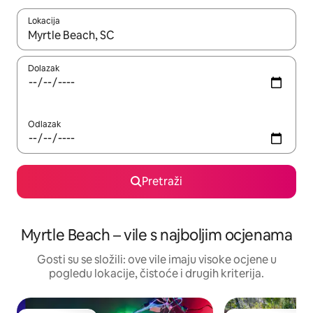
Lokacija
Kada budu dostupni rezultati, moći ćete ih pregledati koristeći
Dolazak
Odlazak
Pretraži
Myrtle Beach – vile s najboljim ocjenama
Gosti su se složili: ove vile imaju visoke ocjene u
pogledu lokacije, čistoće i drugih kriterija.