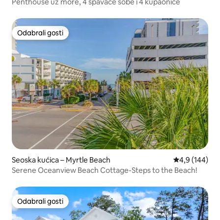
Penthouse uz more, 4 spavaće sobe i 4 kupaonice
Odabrali gosti
Odabrali gosti
Seoska kućica – Myrtle Beach
Prosječna ocje
4,9 (144)
Serene Oceanview Beach Cottage-Steps to the Beach!
Odabrali gosti
Odabrali gosti