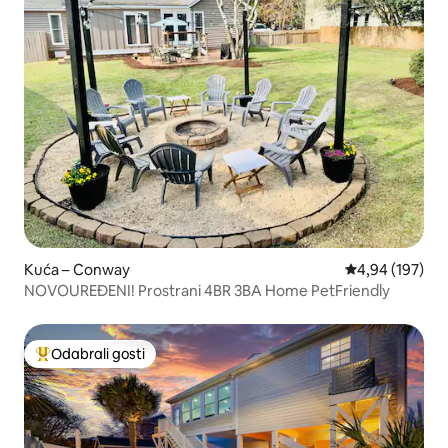
Kuća – Conway
Prosječna ocjen
4,94 (197)
NOVOUREĐENI! Prostrani 4BR 3BA Home PetFriendly
Odabrali gosti
Među najviše rangiranima s oznakom „Odabrali gosti”