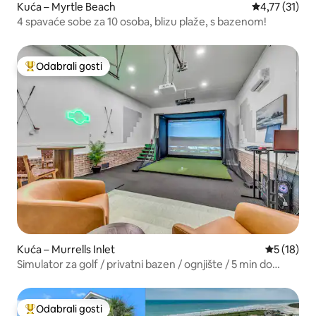
Kuća – Myrtle Beach
Prosječna ocj
4,77 (31)
4 spavaće sobe za 10 osoba, blizu plaže, s bazenom!
Odabrali gosti
Među najviše rangiranima s oznakom „Odabrali gosti”
Kuća – Murrells Inlet
Prosječna 
5 (18)
Simulator za golf / privatni bazen / ognjište / 5 min do
plaže
Odabrali gosti
Među najviše rangiranima s oznakom „Odabrali gosti”