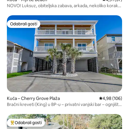
NOVO! Luksuz, obiteljska zabava, arkada, nekoliko koraka
od plaže!
Odabrali gosti
Odabrali gosti
Kuća – Cherry Grove Plaža
Prosječna ocjen
4,98 (106)
Bračni kreveti (King) u BP-u – privatni vanjski bar – ognjište
– igraonica
Odabrali gosti
Među najviše rangiranima s oznakom „Odabrali gosti”