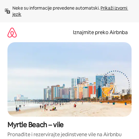
Prijeđi
Neke su informacije prevedene automatski. 
Prikaži izvorni 
na
jezik
sadržaj
Iznajmite preko Airbnba
Myrtle Beach – vile
Pronađite i rezervirajte jedinstvene vile na Airbnbu