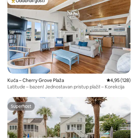
Odabrali gosti
Među najviše rangiranima s oznakom „Odabrali gosti”
Kuća – Cherry Grove Plaža
Prosječna ocjen
4,95 (128)
Latitude – bazen! Jednostavan pristup plaži! – Korekcija
Superhost
Superhost