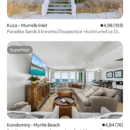
Kuća – Murrells Inlet
Prosječna ocjen
4,98 (103)
Paradise Sands 5 kreveta/3 kupaonice +kućni ured za 13
osoba
Superhost
Superhost
Kondominij – Myrtle Beach
Prosječna ocje
4,84 (76)