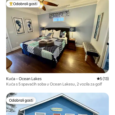
Odabrali gosti
Među najviše rangiranima s oznakom „Odabrali gosti”
Kuća – Ocean Lakes
Prosječna 
5 (13)
Kuća s 5 spavaćih soba u Ocean Lakesu, 2 vozila za golf
Odabrali gosti
Odabrali gosti