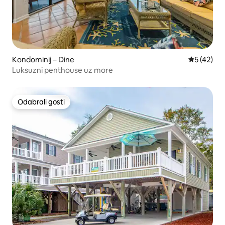
Kondominij – Dine
Prosječna 
5 (42)
Luksuzni penthouse uz more
Odabrali gosti
Odabrali gosti