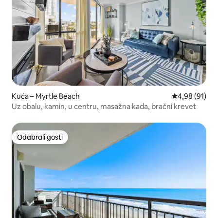
Kuća – Myrtle Beach
Prosječna ocje
4,98 (91)
Uz obalu, kamin, u centru, masažna kada, bračni krevet
Odabrali gosti
Odabrali gosti