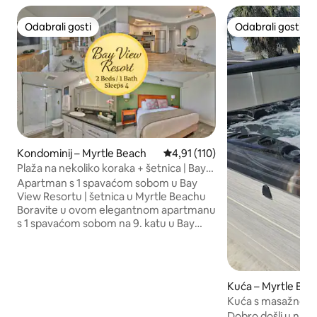
Odabrali gosti
Odabrali gosti
Odabrali gosti
Odabrali gosti
Kondominij – Myrtle Beach
Prosječna ocjena: 4,91/5, recenz
4,91 (110)
Plaža na nekoliko koraka + šetnica | Bay
View Resort
Apartman s 1 spavaćom sobom u Bay
View Resortu | šetnica u Myrtle Beachu
Boravite u ovom elegantnom apartmanu
s 1 spavaćom sobom na 9. katu u Bay
View Resortu u srcu Myrtle Beacha.
Privatni balkon s pogledom na grad i
zalazak sunca, potpuno opremljena
kuhinja, perilica/sušilica rublja i 55-inčni
Kuća – Myrtle Bea
pametni televizori. Smješten izravno na
Kuća s masažnom 
šetnici, na samo nekoliko koraka od
udaljena samo jedn
Dobro došli u našu kuć