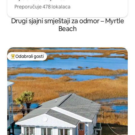
Preporučuje 478 lokalaca
Drugi sjajni smještaji za odmor – Myrtle
Beach
Odabrali gosti
Među najviše rangiranima s oznakom „Odabrali gosti”