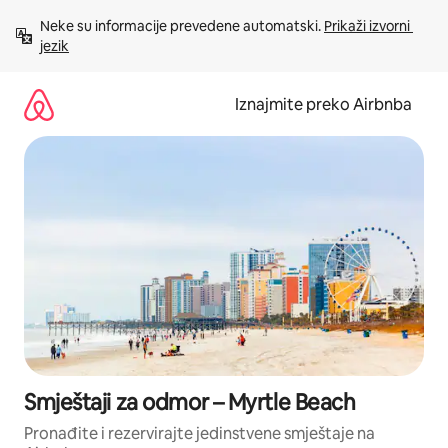
Prijeđi
Neke su informacije prevedene automatski. 
Prikaži izvorni 
na
jezik
sadržaj
Iznajmite preko Airbnba
Smještaji za odmor – Myrtle Beach
Pronađite i rezervirajte jedinstvene smještaje na