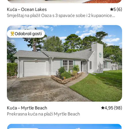
Kuća – Ocean Lakes
Prosječna
5 (6)
Smještaj na plaži! Oaza s 3 spavaće sobe i 2 kupaonice
(#MH149A)
Odabrali gosti
Među najviše rangiranima s oznakom „Odabrali gosti”
Kuća – Myrtle Beach
Prosječna ocje
4,95 (98)
Prekrasna kuća na plaži Myrtle Beach