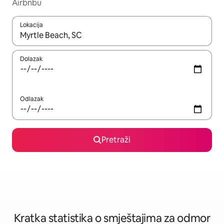
Airbnbu
Lokacija
Kada budu dostupni rezultati, moći ćete ih pregledati koristeći
Dolazak
Odlazak
Pretraži
Kratka statistika o smještajima za odmor