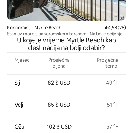
Kondominij – Myrtle Beach
Prosječna ocje
4,93 (28)
Stan uz more s panoramskom terasom | Najbolje ocijenjen
U koje je vrijeme Myrtle Beach kao
domaćin
destinacija najbolji odabir?
Mjesec
Prosječna
Prosječna
cijena
temp.
Sij
82 $ USD
49 °F
Velj
85 $ USD
51 °F
Ožu
102 $ USD
57 °F