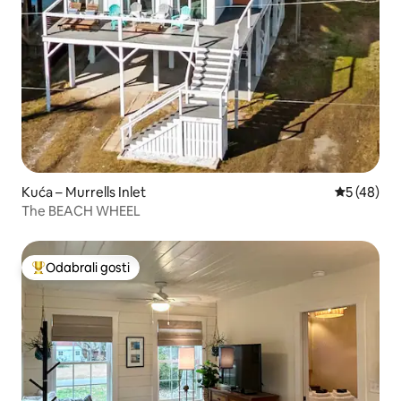
Kuća – Murrells Inlet
Prosječna o
5 (48)
The BEACH WHEEL
Odabrali gosti
Među najviše rangiranima s oznakom „Odabrali gosti”