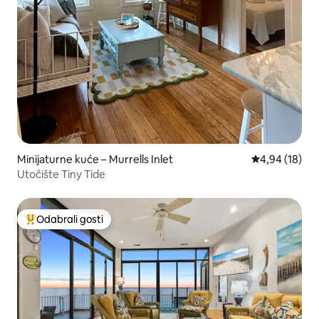
Minijaturne kuće – Murrells Inlet
Prosječna ocje
4,94 (18)
Utočište Tiny Tide
Odabrali gosti
Među najviše rangiranima s oznakom „Odabrali gosti”