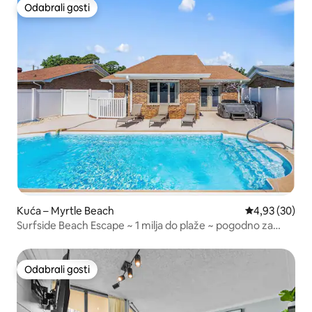
Odabrali gosti
Odabrali gosti
Kuća – Myrtle Beach
Prosječna ocje
4,93 (30)
Surfside Beach Escape ~ 1 milja do plaže ~ pogodno za
bicikliste
Odabrali gosti
Odabrali gosti