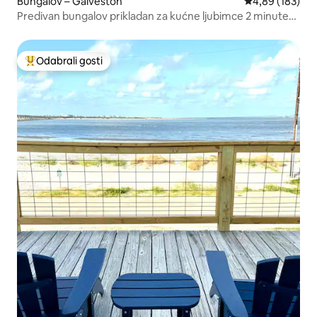
Bungalov – Galveston
Prosječna ocjen
4,89 (183)
Predivan bungalov prikladan za kućne ljubimce 2 minute
do pješčane plaže
Odabrali gosti
Među najviše rangiranima s oznakom „Odabrali gosti”