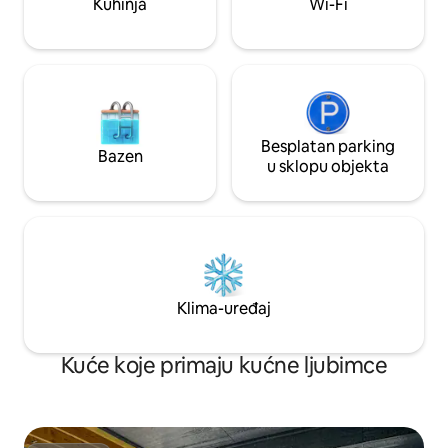
Kuhinja
Wi-Fi
televizorom 3,5 bloka do broda za
marina, restoran 
krstarenje
uslugom.
Besplatan parking
Bazen
u sklopu objekta
Klima-uređaj
Kuće koje primaju kućne ljubimce