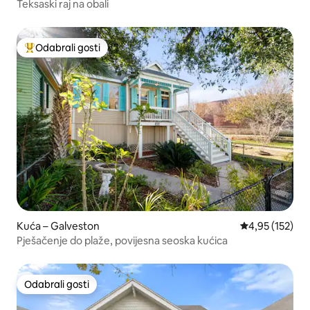
Teksaski raj na obali
Odabrali gosti
Među najviše rangiranima s oznakom „Odabrali gosti”
Kuća – Galveston
Prosječna ocjen
4,95 (152)
Pješačenje do plaže, povijesna seoska kućica
Odabrali gosti
Odabrali gosti