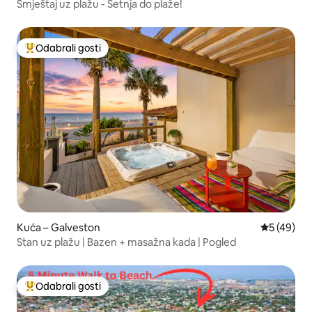
Smještaj uz plažu - Šetnja do plaže!
Odabrali gosti
Među najviše rangiranima s oznakom „Odabrali gosti”
Kuća – Galveston
Prosječna o
5 (49)
Stan uz plažu | Bazen + masažna kada | Pogled
Odabrali gosti
Među najviše rangiranima s oznakom „Odabrali gosti”