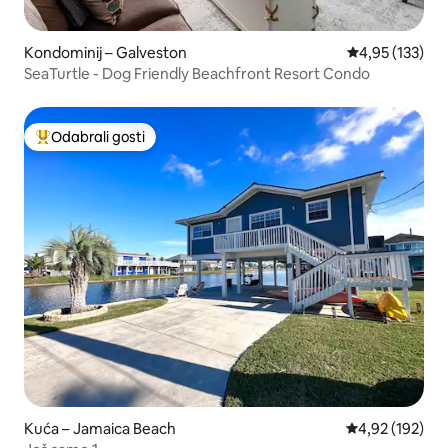
Kondominij – Galveston
Prosječna ocjen
4,95 (133)
SeaTurtle - Dog Friendly Beachfront Resort Condo
Odabrali gosti
Među najviše rangiranima s oznakom „Odabrali gosti”
Kuća – Jamaica Beach
Prosječna ocjen
4,92 (192)