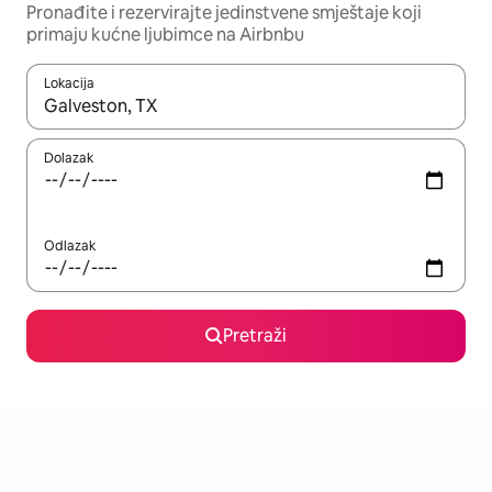
Pronađite i rezervirajte jedinstvene smještaje koji
primaju kućne ljubimce na Airbnbu
Lokacija
Kada budu dostupni rezultati, moći ćete ih pregledati koristeći
Dolazak
Odlazak
Pretraži