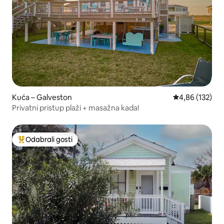
Kuća – Galveston
Prosječna ocjen
4,86 (132)
Privatni pristup plaži + masažna kada!
Odabrali gosti
Među najviše rangiranima s oznakom „Odabrali gosti”