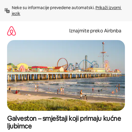
Prijeđi
Neke su informacije prevedene automatski. 
Prikaži izvorni 
na
jezik
sadržaj
Iznajmite preko Airbnba
Galveston – smještaji koji primaju kućne
ljubimce