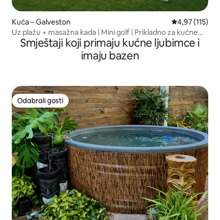
Kuća – Galveston
Prosječna ocjen
4,97 (115)
Uz plažu + masažna kada | Mini golf | Prikladno za kućne
Smještaji koji primaju kućne ljubimce i
ljubimce
imaju bazen
Odabrali gosti
Odabrali gosti