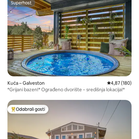
Superhost
Superhost
Kuća – Galveston
Prosječna ocjen
4,87 (180)
*Grijani bazen!* Ograđeno dvorište – središnja lokacija!*
Odabrali gosti
Među najviše rangiranima s oznakom „Odabrali gosti”