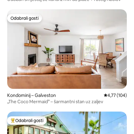
Odabrali gosti
Odabrali gosti
Kondominij – Galveston
Prosječna ocjen
4,77 (104)
„The Coco Mermaid” – šarmantni stan uz zaljev
Odabrali gosti
Među najviše rangiranima s oznakom „Odabrali gosti”