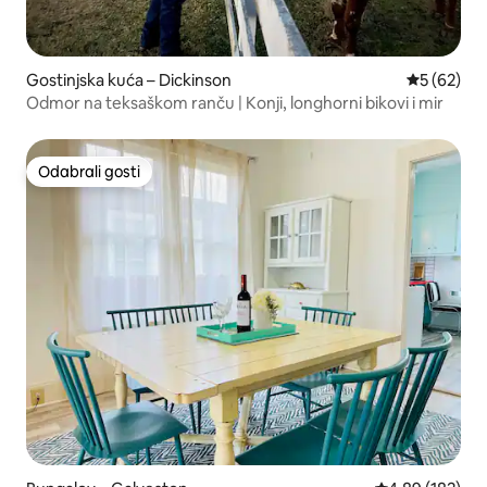
Gostinjska kuća – Dickinson
Prosječna o
5 (62)
Odmor na teksaškom ranču | Konji, longhorni bikovi i mir
Odabrali gosti
Odabrali gosti