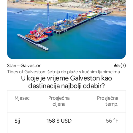
Stan – Galveston
Prosječna
5 (7)
Tides of Galveston: šetnja do plaže s kućnim ljubimcima
U koje je vrijeme Galveston kao
destinacija najbolji odabir?
Mjesec
Prosječna
Prosječna
cijena
temp.
Sij
158 $ USD
56 °F