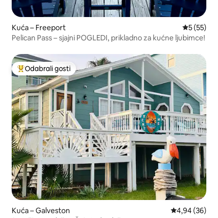
Kuća – Freeport
Prosječna 
5 (55)
Pelican Pass – sjajni POGLEDI, prikladno za kućne ljubimce!
Odabrali gosti
Među najviše rangiranima s oznakom „Odabrali gosti”
Kuća – Galveston
Prosječna ocje
4,94 (36)