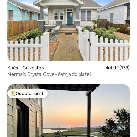
Kuća – Galveston
Prosječna ocjen
4,92 (178)
Mermaid Crystal Cove~ šetnja do plaže!
Odabrali gosti
Među najviše rangiranima s oznakom „Odabrali gosti”