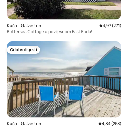
Kuća – Galveston
Prosječna ocjen
4,97 (271)
Buttersea Cottage u povijesnom East Endu!
Odabrali gosti
Odabrali gosti
Kuća – Galveston
Prosječna ocjen
4,84 (253)