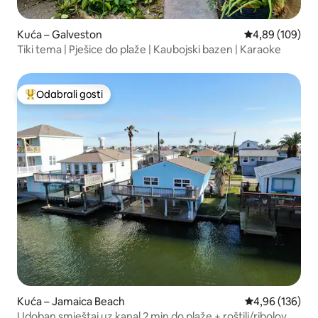
Kuća – Galveston
Prosječna ocjen
4,89 (109)
Tiki tema | Pješice do plaže | Kaubojski bazen | Karaoke
Odabrali gosti
Među najviše rangiranima s oznakom „Odabrali gosti”
Kuća – Jamaica Beach
Prosječna ocjen
4,96 (136)
Udoban smještaj uz kanal 2 min do plaže + roštilj/ribolov