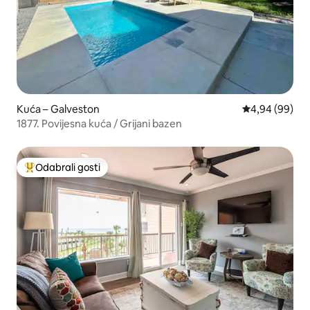
Kuća – Galveston
Prosječna ocje
4,94 (99)
1877. Povijesna kuća / Grijani bazen
Odabrali gosti
Među najviše rangiranima s oznakom „Odabrali gosti”