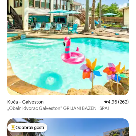
Kuća – Galveston
Prosječna ocjen
4,96 (262)
„Obalni dvorac Galveston” GRIJANI BAZEN I SPA!
Odabrali gosti
Među najviše rangiranima s oznakom „Odabrali gosti”