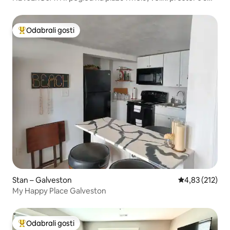
apartmana
Odabrali gosti
Među najviše rangiranima s oznakom „Odabrali gosti”
Stan – Galveston
Prosječna ocjen
4,83 (212)
My Happy Place Galveston
Odabrali gosti
Među najviše rangiranima s oznakom „Odabrali gosti”