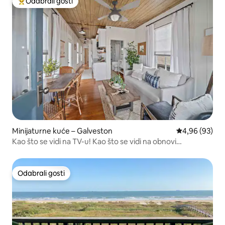
Odabrali gosti
Među najviše rangiranima s oznakom „Odabrali gosti”
Minijaturne kuće – Galveston
Prosječna ocje
4,96 (93)
Kao što se vidi na TV-u! Kao što se vidi na obnovi
Galvestona
Odabrali gosti
Odabrali gosti