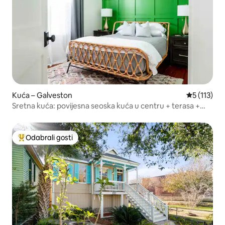
Kuća – Galveston
Prosječna o
5 (113)
Sretna kuća: povijesna seoska kuća u centru + terasa +
bicikli
Odabrali gosti
Među najviše rangiranima s oznakom „Odabrali gosti”