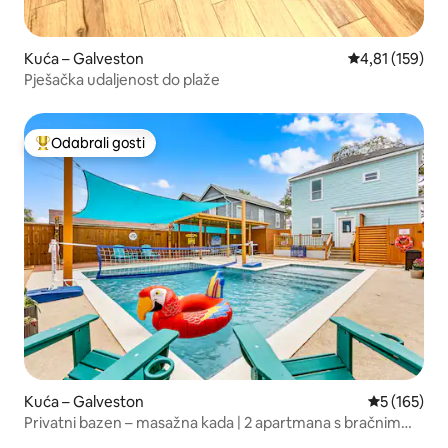
Kuća – Galveston
Prosječna ocjen
4,81 (159)
Pješačka udaljenost do plaže
Odabrali gosti
Među najviše rangiranima s oznakom „Odabrali gosti”
Kuća – Galveston
Prosječna oc
5 (165)
Privatni bazen – masažna kada | 2 apartmana s bračnim
krevetom (širine 180 – 200 cm) | Primaju se kućni ljubimci