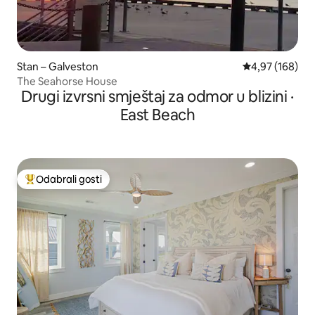
Stan – Galveston
Prosječna ocjen
4,97 (168)
The Seahorse House
Drugi izvrsni smještaj za odmor u blizini ·
East Beach
Odabrali gosti
Među najviše rangiranima s oznakom „Odabrali gosti”