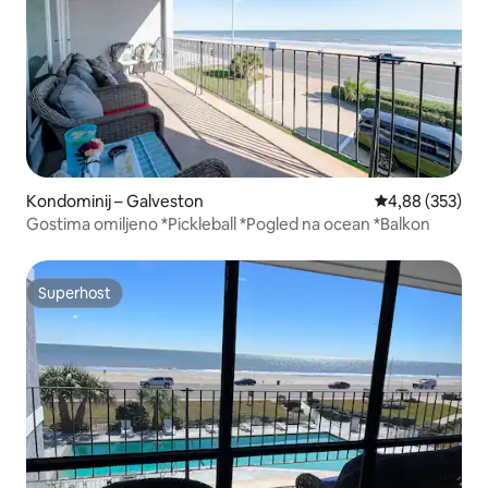
Kondominij – Galveston
Prosječna ocjen
4,88 (353)
Gostima omiljeno *Pickleball *Pogled na ocean *Balkon
Superhost
Superhost