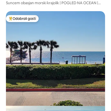
Suncem obasjan morski krajolik | POGLED NA OCEAN |
Šetnja do plaže| BAZEN
Odabrali gosti
Među najviše rangiranima s oznakom „Odabrali gosti”