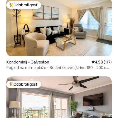
Odabrali gosti
Među najviše rangiranima s oznakom „Odabrali gosti”
Kondominij – Galveston
Prosječna ocjen
4,98 (117)
Pogled na mirnu plažu • Bračni krevet (širine 180 – 200 cm)
• Najviši kat
Odabrali gosti
Među najviše rangiranima s oznakom „Odabrali gosti”