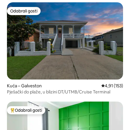
Odabrali gosti
Odabrali gosti
Kuća – Galveston
Prosječna ocje
4,91 (153)
Pješački do plaže, u blizini DT/UTMB/Cruise Terminal
Odabrali gosti
Među najviše rangiranima s oznakom „Odabrali gosti”