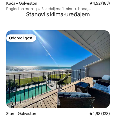
Kuća – Galveston
Prosječna ocjen
4,92 (183)
Pogled na more, plaža udaljena 1 minutu hoda,
Stanovi s klima-uređajem
OGROMNO dvorište i privatnost
Odabrali gosti
Odabrali gosti
Stan – Galveston
Prosječna ocjen
4,98 (128)