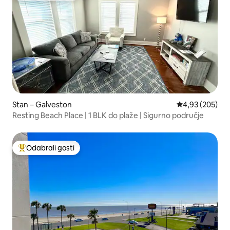
Stan – Galveston
Prosječna ocjen
4,93 (205)
Resting Beach Place | 1 BLK do plaže | Sigurno područje
Odabrali gosti
Među najviše rangiranima s oznakom „Odabrali gosti”