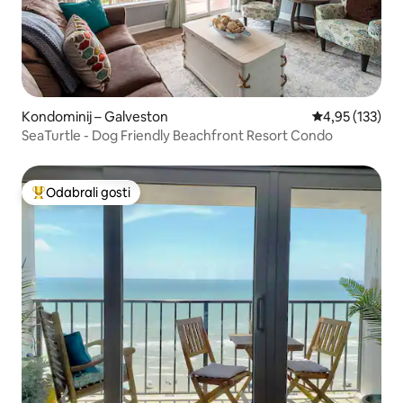
Kondominij – Galveston
Prosječna ocjen
4,95 (133)
SeaTurtle - Dog Friendly Beachfront Resort Condo
Odabrali gosti
Među najviše rangiranima s oznakom „Odabrali gosti”