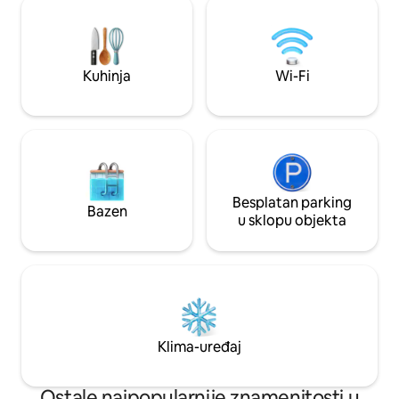
kavu, također aparat za kavu s filterom
Vila Apart na razin
*Perilica i sušilica u prizemlju *Oprema za
sobom s bračnim 
plažu osigurana (suncobran, stolice,
na razvlačenje, 1
hladnjak, kolica) *Ručnici za plažu *Kante
boravkom, hladnj
Kuhinja
Wi-Fi
za plažu, igračke za plažu *Terasa za
pećnicom, barom i
jutarnju kavu ili piće prije spavanja
televizorom 3,5 bloka do broda za
krstarenje
Besplatan parking
Bazen
u sklopu objekta
Klima-uređaj
Ostale najpopularnije znamenitosti u