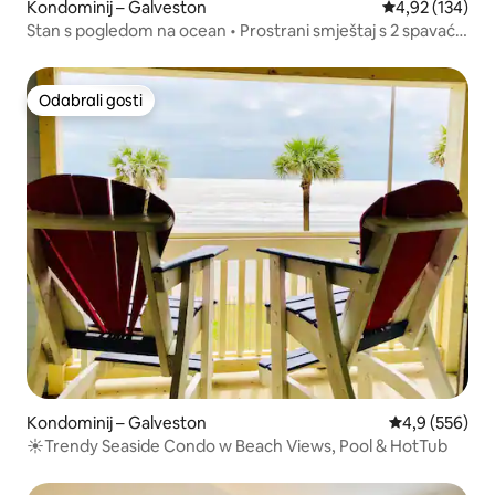
Kondominij – Galveston
Prosječna ocjen
4,92 (134)
Stan s pogledom na ocean • Prostrani smještaj s 2 spavaće
sobe u Galvestonu
Odabrali gosti
Odabrali gosti
Kondominij – Galveston
Prosječna ocje
4,9 (556)
☀Trendy Seaside Condo w Beach Views, Pool & HotTub