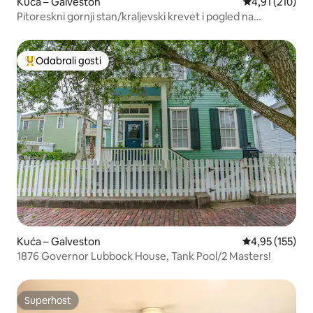
Kuća – Galveston
Prosječna ocjen
4,91 (210)
Pitoreskni gornji stan/kraljevski krevet i pogled na
horizont!
Odabrali gosti
Među najviše rangiranima s oznakom „Odabrali gosti”
Kuća – Galveston
Prosječna ocjen
4,95 (155)
1876 Governor Lubbock House, Tank Pool/2 Masters!
Superhost
Superhost