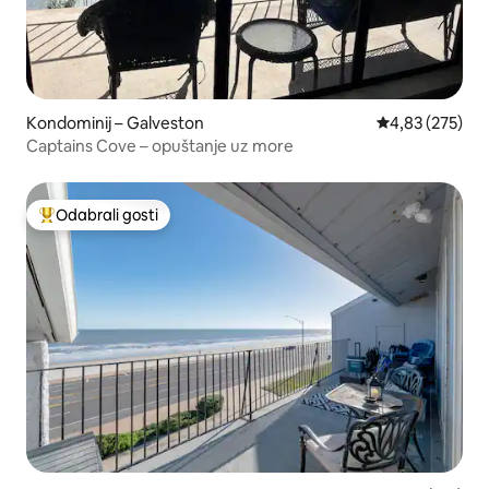
Kondominij – Galveston
Prosječna ocjen
4,83 (275)
Captains Cove – opuštanje uz more
Odabrali gosti
Među najviše rangiranima s oznakom „Odabrali gosti”