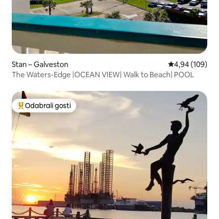
Stan – Galveston
Prosječna ocjen
4,94 (109)
The Waters-Edge |OCEAN VIEW| Walk to Beach| POOL
Odabrali gosti
Među najviše rangiranima s oznakom „Odabrali gosti”