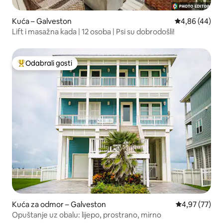
Kuća – Galveston
Prosječna ocje
4,86 (44)
Lift i masažna kada | 12 osoba | Psi su dobrodošli!
Odabrali gosti
Među najviše rangiranima s oznakom „Odabrali gosti”
Kuća za odmor – Galveston
Prosječna ocje
4,97 (77)
Opuštanje uz obalu: lijepo, prostrano, mirno