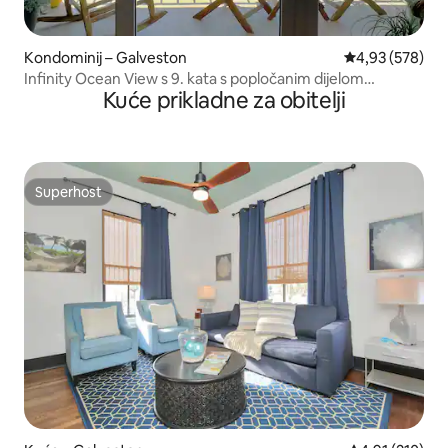
Kondominij – Galveston
Prosječna ocjen
4,93 (578)
Infinity Ocean View s 9. kata s popločanim dijelom
Kuće prikladne za obitelji
dvorišta.
Superhost
Superhost