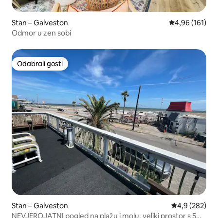
Stan – Galveston
Prosječna ocjen
4,96 (161)
Odmor u zen sobi
Odabrali gosti
Odabrali gosti
Stan – Galveston
Prosječna ocje
4,9 (282)
NEVJEROJATNI pogled na plažu i molu, veliki prostor s 5⭐️