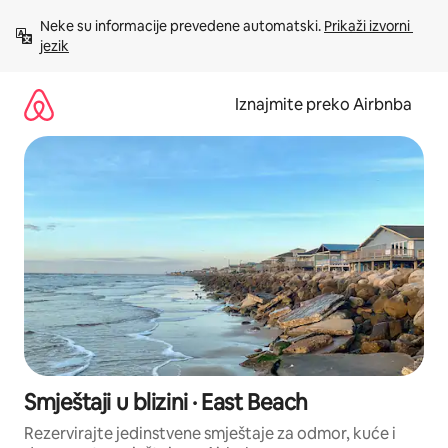
Prijeđi
Neke su informacije prevedene automatski. 
Prikaži izvorni 
na
jezik
sadržaj
Iznajmite preko Airbnba
Smještaji u blizini · East Beach
Rezervirajte jedinstvene smještaje za odmor, kuće i