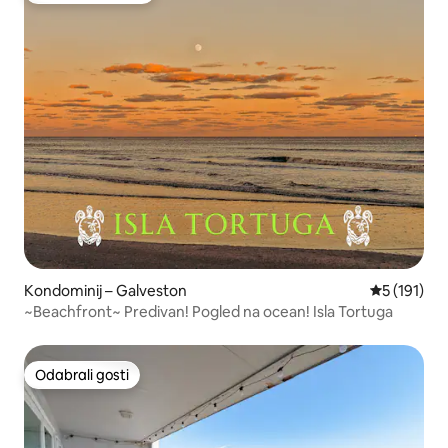
Kondominij – Galveston
Prosječna o
5 (191)
~Beachfront~ Predivan! Pogled na ocean! Isla Tortuga
Odabrali gosti
Odabrali gosti