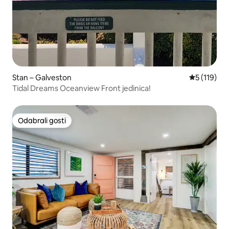
Stan – Galveston
Prosječna o
5 (119)
Tidal Dreams Oceanview Front jedinica!
Odabrali gosti
Odabrali gosti