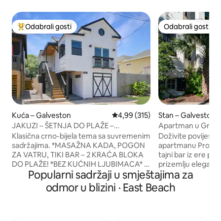
Odabrali gosti
Odabrali gosti
Među najviše rangiranima s oznakom „Odabrali gosti”
Odabrali gosti
Kuća – Galveston
Prosječna ocjena: 4,99/5, recenzi
4,99 (315)
Stan – Galveston
JAKUZI – ŠETNJA DO PLAŽE –
Apartman u Grand
OGNJIŠTE! Timeless Tides
Prohibition Quart
Klasična crno-bijela tema sa suvremenim
Doživite povijest!
sadržajima. *MASAŽNA KADA, POGON
apartmanu Prohibitio
ZA VATRU, TIKI BAR – 2 KRAĆA BLOKA
tajni bar iz ere proh
DO PLAŽE! *BEZ KUĆNIH LJUBIMACA* –
prizemlju elegant
Popularni sadržaji u smještajima za
5 osoba *Privatna masažna kada s velikim
izgrađene 1905. g
suncobranom *Dvije spavaće sobe –
tropske vile. Luksu
odmor u blizini · East Beach
bračni kreveti (širine 180 – 200 cm) u
kombinaciji s vikt
obje *Bračni krevet (širine 150-179 cm)
Nalazi se u povijes
*1,5 kupaonica *LOADED Coffee Bar –
Galvestonu i smat
Nespresso i kapsule, sirupi, vrhnje za
arhitektonskom s