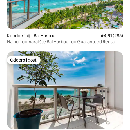
Kondominij – Bal Harbour
Prosječna ocjen
4,91 (285)
Najbolji odmaralište Bal Harbour od Guaranteed Rental
Odabrali gosti
Odabrali gosti