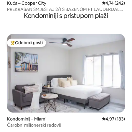
Kuća – Cooper City
Prosječna ocjen
4,74 (242)
PREKRASAN SMJEŠTAJ 2/1 S BAZENOM FT LAUDERDALE-
Kondominiji s pristupom plaži
MIAMI
Odabrali gosti
Među najviše rangiranima s oznakom „Odabrali gosti”
Kondominij – Miami
Prosječna ocjen
4,97 (183)
Čarobni milionerski redovi!