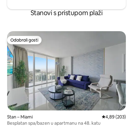
Stanovi s pristupom plaži
Odabrali gosti
Odabrali gosti
Stan – Miami
Prosječna ocjen
4,89 (203)
Besplatan spa/bazen u apartmanu na 48. katu