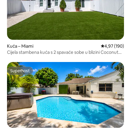
Kuća – Miami
Prosječna ocjen
4,97 (190)
Cijela stambena kuća s 2 spavaće sobe u blizini Coconut
Grovea
Superhost
Superhost