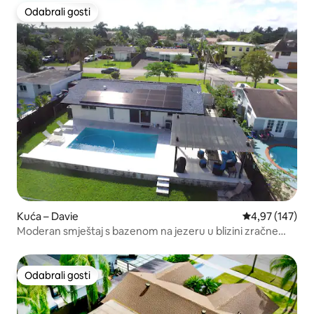
Odabrali gosti
Odabrali gosti
Kuća – Davie
Prosječna ocjen
4,97 (147)
Moderan smještaj s bazenom na jezeru u blizini zračne
luke Hardrock FLL
Odabrali gosti
Odabrali gosti