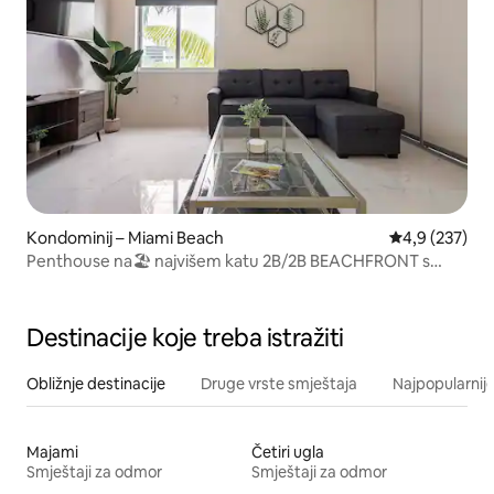
Kondominij – Miami Beach
Prosječna ocje
4,9 (237)
Penthouse na🏖 najvišem katu 2B/2B BEACHFRONT s
parkiralištem🏖
Destinacije koje treba istražiti
Obližnje destinacije
Druge vrste smještaja
Najpopularnije
Majami
Četiri ugla
Smještaji za odmor
Smještaji za odmor