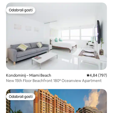
Odabrali gosti
Odabrali gosti
Kondominij – Miami Beach
Prosječna ocjen
4,84 (797)
New 15th Floor Beachfront 180º Oceanview Apartment
Odabrali gosti
Odabrali gosti