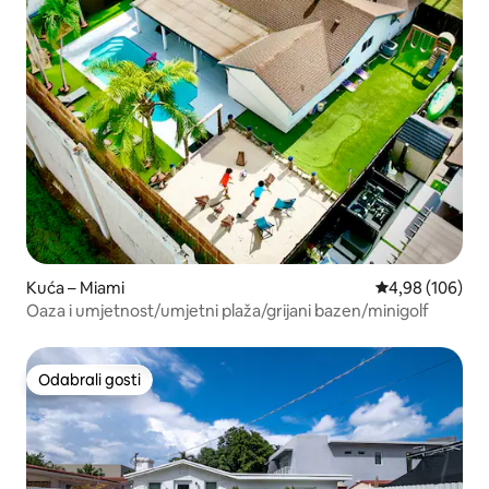
Kuća – Miami
Prosječna ocjen
4,98 (106)
Oaza i umjetnost/umjetni plaža/grijani bazen/minigolf
Odabrali gosti
Odabrali gosti