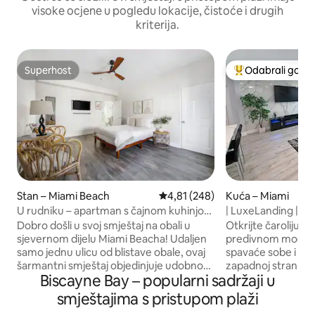
visoke ocjene u pogledu lokacije, čistoće i drugih
kriterija.
Superhost
Odabrali gosti
Superhost
Među najviše ran
Stan – Miami Beach
Prosječna ocjena: 4,81/5, recenz
4,81 (248)
Kuća – Miami
U rudniku – apartman s čajnom kuhinjom
| LuxeLanding |
i pogledom na ocean
Bazen+Salon+Šah+
Dobro došli u svoj smještaj na obali u
Otkrijte čaroliju 
luka
sjevernom dijelu Miami Beacha! Udaljen
predivnom modern
samo jednu ulicu od blistave obale, ovaj
spavaće sobe i 3 k
šarmantni smještaj objedinjuje udobnost
zapadnoj strani Li
Biscayne Bay – popularni sadržaji u
i praktičnost. Opustite se u udobnoj sobi
prostrani, otvoren
s plišanim bračnim krevetom,
do 11 osoba i ima 
smještajima s pristupom plaži
praktičnom čajnom kuhinjom i
boravak, potpuno 