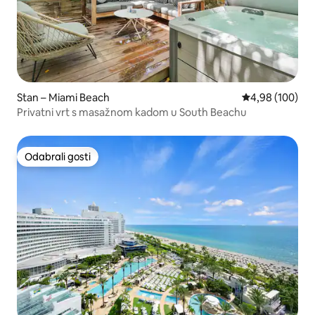
Stan – Miami Beach
Prosječna ocjen
4,98 (100)
Privatni vrt s masažnom kadom u South Beachu
Odabrali gosti
Odabrali gosti