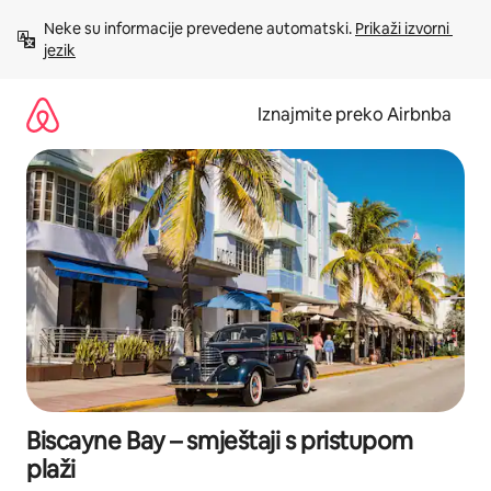
Prijeđi
Neke su informacije prevedene automatski. 
Prikaži izvorni 
na
jezik
sadržaj
Iznajmite preko Airbnba
Biscayne Bay – smještaji s pristupom
plaži