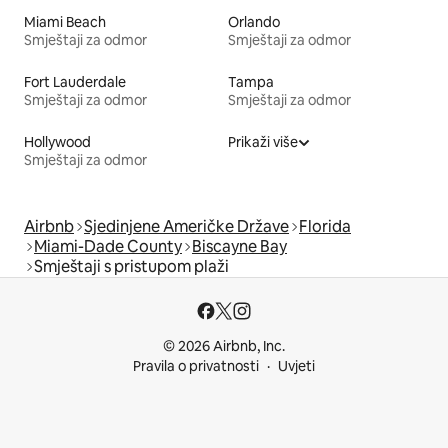
Miami Beach
Orlando
Smještaji za odmor
Smještaji za odmor
Fort Lauderdale
Tampa
Smještaji za odmor
Smještaji za odmor
Hollywood
Prikaži više
Smještaji za odmor
Airbnb
Sjedinjene Američke Države
Florida
Miami-Dade County
Biscayne Bay
Smještaji s pristupom plaži
© 2026 Airbnb, Inc.
Pravila o privatnosti
Uvjeti