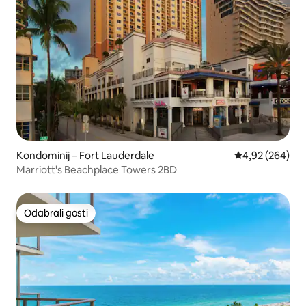
Kondominij – Fort Lauderdale
Prosječna ocjen
4,92 (264)
Marriott's Beachplace Towers 2BD
Odabrali gosti
Odabrali gosti