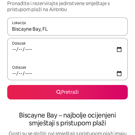
Pronađite i rezervirajte jedinstvene smještaje s
pristupom plaži na Airbnbu
Lokacija
Kada budu dostupni rezultati, moći ćete ih pregledati koristeći
Dolazak
Odlazak
Pretraži
Biscayne Bay – najbolje ocijenjeni
smještaji s pristupom plaži
Gosti su se složili: ovi smještaji s pristupom plaži imaju