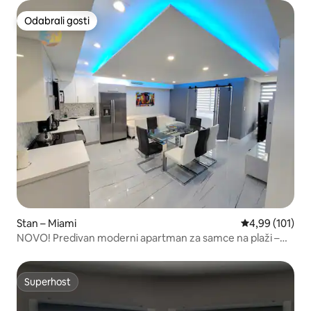
Odabrali gosti
Odabrali gosti
Stan – Miami
Prosječna ocjen
4,99 (101)
NOVO! Predivan moderni apartman za samce na plaži –
903
Superhost
Superhost