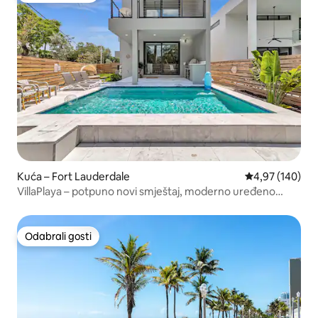
Kuća – Fort Lauderdale
Prosječna ocjen
4,97 (140)
VillaPlaya – potpuno novi smještaj, moderno uređeno
odmaralište
Odabrali gosti
Odabrali gosti