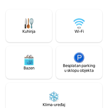
pametnim televizorom za zabavu.
uređajima od nehr
Ostanite svježi uz klima-uređaj i
priborom za jelo, 
povezani uz brzi Wi-Fi – idealno za posao
priborom za kuhanj
ili slobodno vrijeme. Bilo da se radi o
besplatnom kavom.
kratkom bijegu od svakodnevnice ili
dvorište u stilu o
dužem boravku, uživajte u opuštajućem,
mini golfom, šahom 
zabavnom i nezaboravnom iskustvu u
igrom cornhole, C
Kuhinja
Wi-Fi
Miami Beachu Besplatno parkirno mjesto
stolom za biljar, 
u sklopu objekta po redoslijedu dolaska;
luksuznim roštilje
nije zajamčeno
Besplatan parking
Bazen
u sklopu objekta
Klima-uređaj