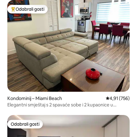
Odabrali gosti
Među najviše rangiranima s oznakom „Odabrali gosti”
Kondominij – Miami Beach
Prosječna ocjen
4,91 (756)
Elegantni smještaj s 2 spavaće sobe i 2 kupaonice u
neposrednoj blizini plaže
Odabrali gosti
Odabrali gosti