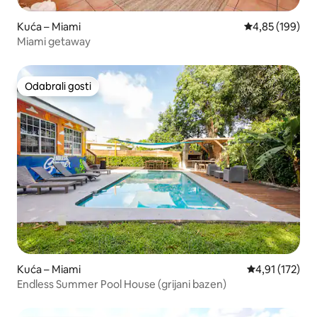
Kuća – Miami
Prosječna ocjen
4,85 (199)
Miami getaway
Odabrali gosti
Odabrali gosti
Kuća – Miami
Prosječna ocje
4,91 (172)
Endless Summer Pool House (grijani bazen)