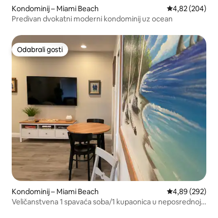
Kondominij – Miami Beach
Prosječna ocjen
4,82 (204)
Predivan dvokatni moderni kondominij uz ocean
Odabrali gosti
Odabrali gosti
Kondominij – Miami Beach
Prosječna ocjen
4,89 (292)
Veličanstvena 1 spavaća soba/1 kupaonica u neposrednoj
blizini plaže.