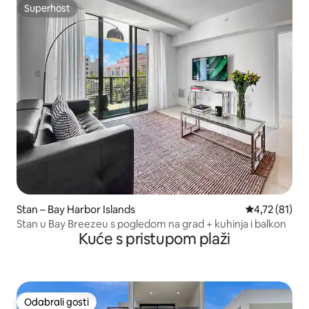
Superhost
Superhost
Stan – Bay Harbor Islands
Prosječna ocj
4,72 (81)
Stan u Bay Breezeu s pogledom na grad + kuhinja i balkon
Kuće s pristupom plaži
Odabrali gosti
Odabrali gosti