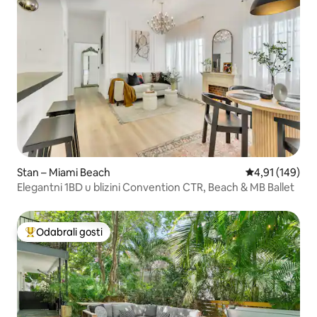
Stan – Miami Beach
Prosječna ocjen
4,91 (149)
Elegantni 1BD u blizini Convention CTR, Beach & MB Ballet
Odabrali gosti
Među najviše rangiranima s oznakom „Odabrali gosti”