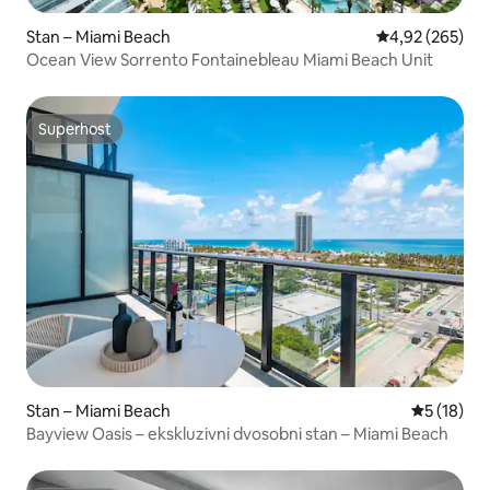
Stan – Miami Beach
Prosječna ocjen
4,92 (265)
Ocean View Sorrento Fontainebleau Miami Beach Unit
Superhost
Superhost
Stan – Miami Beach
Prosječna 
5 (18)
Bayview Oasis – ekskluzivni dvosobni stan – Miami Beach