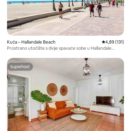
Kuća – Hallandale Beach
Prosječna ocjen
4,89 (131)
Prostrano utočište s dvije spavaće sobe u Hallandale
Beachu
Superhost
Superhost