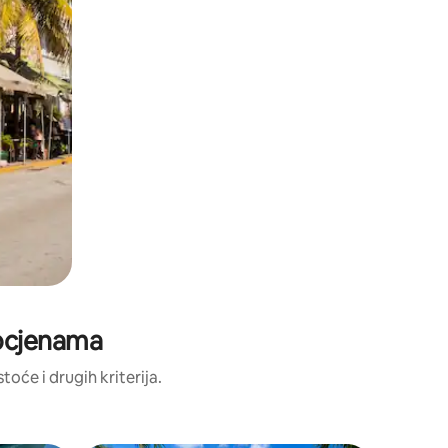
 ocjenama
toće i drugih kriterija.