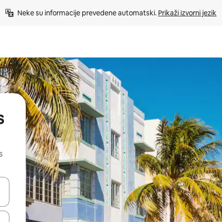
Neke su informacije prevedene automatski. 
Prikaži izvorni jezik
s
s
dati koristeći se strelicama prema gore i prema dolje, kao i dodirom i