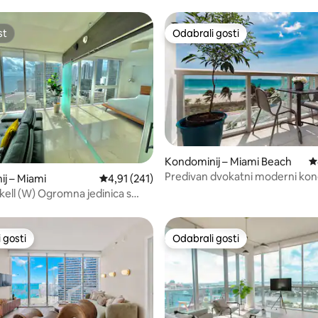
st
Odabrali gosti
st
Odabrali gosti
5, recenzija: 215
Kondominij – Miami Beach
P
Predivan dvokatni moderni kon
j – Miami
Prosječna ocjena: 4,91/5, recenzija: 241
4,91 (241)
uz ocean
ckell (W) Ogromna jedinica s
a zaljev i rijeku
 gosti
Odabrali gosti
 gosti
Odabrali gosti