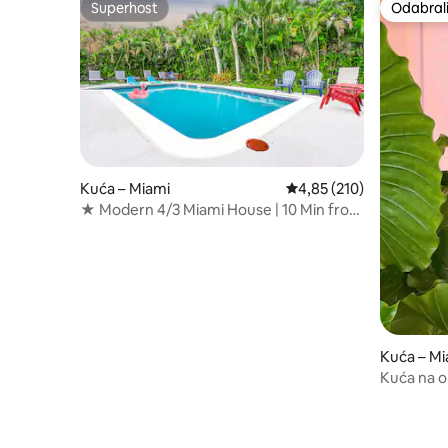
Superhost
Odabrali
Superhost
Odabrali
Kuća – Miami
Prosječna ocjena: 4,85/5
4,85 (210)
★ Modern 4/3 Miami House | 10 Min from
the Beach ★
Kuća – Mi
Kuća na o