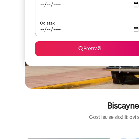
Odlazak
Pretraži
Biscayne
Gosti su se složili: ov