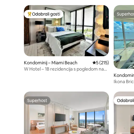
Odabrali gosti
Superho
Među najviše rangiranima s oznakom „Odabrali gosti”
Superho
Kondominij – Miami Beach
Prosječna ocjena: 5/
5 (215)
W Hotel – 1B rezidencija s pogledom na
ocean
Kondomini
Ikona Bri
pogledom n
Superhost
Odabrali
Superhost
Odabrali