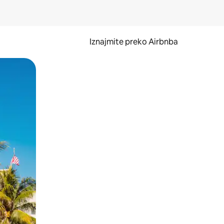
Iznajmite preko Airbnba
li prelaskom prstom po zaslonu.