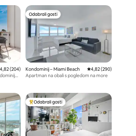
Odabrali gosti
Odabrali gosti
rosječna ocjena: 4,82/5, recenzija: 204
4,82 (204)
Kondominij – Miami Beach
Prosječna ocjena: 4,82/
4,82 (290)
dominij
Apartman na obali s pogledom na more
Odabrali gosti
Među najviše rangiranima s oznakom „Odabrali gosti”