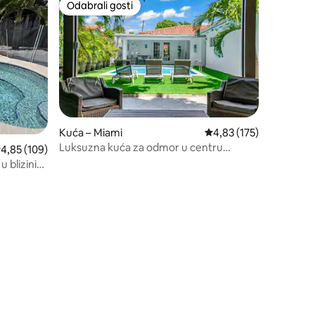
Odabrali gosti
Odabrali gosti
Kuća – Miami
Prosječna ocjena: 4,83/
4,83 (175)
Luksuzna kuća za odmor u centru
rosječna ocjena: 4,85/5, recenzija: 109
4,85 (109)
Miamija!
 blizini