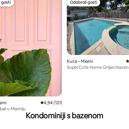
 gosti
Odabrali gosti
 gosti
Odabrali gosti
, recenzija: 210
Kuća – Miami
P
SuperCute Home Grijani bazen u
plaža
ami
Prosječna ocjena: 4,94/5, recenzija: 121
4,94 (121)
bali u Miamiju
Kondominiji s bazenom