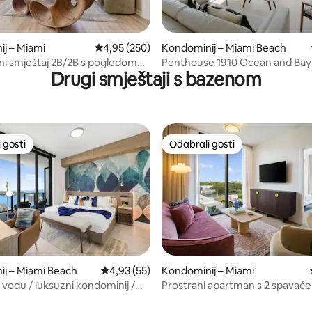
, recenzija: 164
j – Miami
Prosječna ocjena: 4,95/5, recenzija: 250
4,95 (250)
Kondominij – Miami Beach
i smještaj 2B/2B s pogledom
Penthouse 1910 Ocean and Bay
Drugi smještaji s bazenom
Besplatan parking• Bazen i spa
Monte Carlo
 gosti
Odabrali gosti
 gosti
Odabrali gosti
j – Miami Beach
Prosječna ocjena: 4,93/5, recenzija: 55
4,93 (55)
/5, recenzija: 21
Kondominij – Miami
 vodu / luksuzni kondominij /
Prostrani apartman s 2 spavaće
bračnim krevetom (širine 150 – 
2 kupaonice | Za 6 osoba