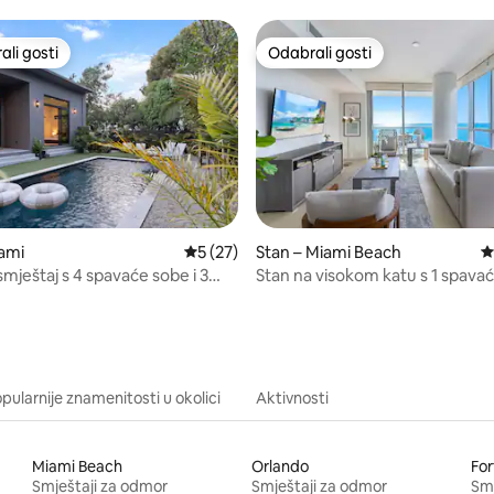
li gosti
Odabrali gosti
više rangiranima s oznakom „Odabrali gosti”
Odabrali gosti
5, recenzija: 68
ami
Prosječna ocjena: 5/5, recenzija: 27
5 (27)
Stan – Miami Beach
P
mještaj s 4 spavaće sobe i 3
Stan na visokom katu s 1 spav
 u blizini Wynwooda
sobom i kutnim pogledom na o
Dharma
pularnije znamenitosti u okolici
Aktivnosti
Miami Beach
Orlando
For
Smještaji za odmor
Smještaji za odmor
Smj