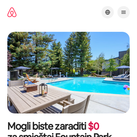
Prijeđi
na
sadržaj
Mogli biste zaraditi
$
0