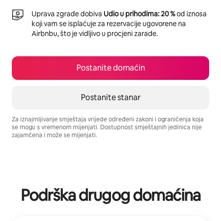
Uprava zgrade dobiva
Udio u prihodima: 20 %
od iznosa
koji vam se isplaćuje za rezervacije ugovorene na
Airbnbu, što je vidljivo u procjeni zarade.
Postanite domaćin
Postanite stanar
Za iznajmljivanje smještaja vrijede određeni zakoni i ograničenja koja
se mogu s vremenom mijenjati. Dostupnost smještajnih jedinica nije
zajamčena i može se mijenjati.
Vaša potencijalna zarada iznosi $772 mjesečno
Podrška drugog domaćina