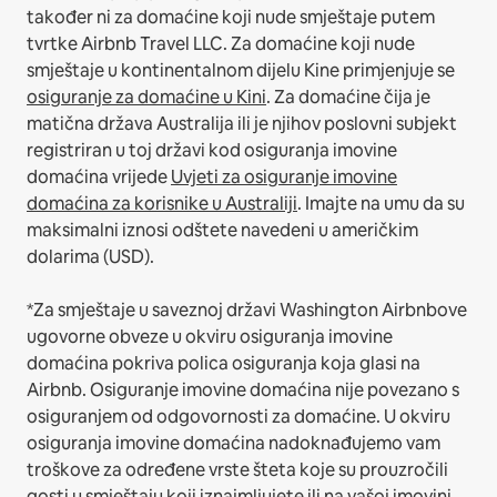
također ni za domaćine koji nude smještaje putem
tvrtke Airbnb Travel LLC.
Za domaćine koji nude
smještaje u kontinentalnom dijelu Kine primjenjuje se
osiguranje za domaćine u Kini
.
Za domaćine čija je
matična država Australija ili je njihov poslovni subjekt
registriran u toj državi kod osiguranja imovine
domaćina vrijede
Uvjeti za osiguranje imovine
domaćina za korisnike u Australiji
. Imajte na umu da su
maksimalni iznosi odštete navedeni u američkim
dolarima (USD).
*Za smještaje u saveznoj državi Washington Airbnbove
ugovorne obveze u okviru osiguranja imovine
domaćina pokriva polica osiguranja koja glasi na
Airbnb. Osiguranje imovine domaćina nije povezano s
osiguranjem od odgovornosti za domaćine. U okviru
osiguranja imovine domaćina nadoknađujemo vam
troškove za određene vrste šteta koje su prouzročili
gosti u smještaju koji iznajmljujete ili na vašoj imovini