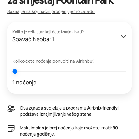
za smještaj
Fountain Park
Saznajte na koji način procjenjujemo zaradu
Koliko je velik stan koji ćete iznajmljivati?
Spavaćih soba: 1
Koliko ćete noćenja ponuditi na Airbnbu?
1 noćenje
Ova zgrada sudjeluje u programu
Airbnb-friendly
i
podržava iznajmljivanje vašeg stana.
Maksimalan je broj noćenja koje možete imati:
90
noćenja godišnje
.