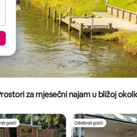
rostori za mjesečni najam u bližoj okoli
li gosti
Odabrali gosti
više rangiranima s oznakom „Odabrali gosti”
Odabrali gosti