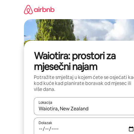
Prijeđi
na
sadržaj
Waiotira: prostori za
mjesečni najam
Potražite smještaj u kojem ćete se osjećati k
kod kuće kad planirate boravak od mjesec ili
više dana.
Lokacija
Kada budu dostupni rezultati, moći ćete ih pregle
Dolazak