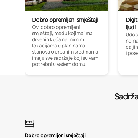
Dobro opremljeni smještaji
Digit
ljudi
Ovi dobro opremljeni
smještaji, među kojima ima
Udobn
drvenih kuća na mirnim
nomad
lokacijama u planinama i
dalji
stanova u urbanim sredinama,
i pos
imaju sve sadržaje koji su vam
potrebni u vašem domu.
Sadrža
Dobro opremljeni smještaji