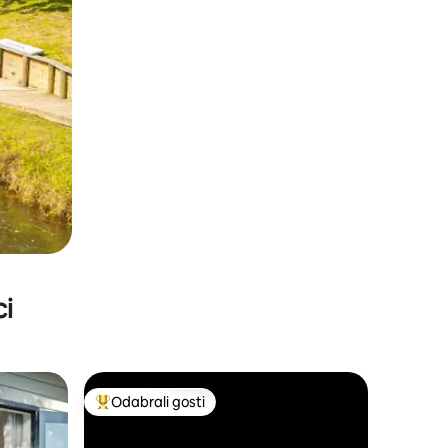
ci
Odabrali gosti
Među najviše rangiranima s oznakom „Odabrali gosti”