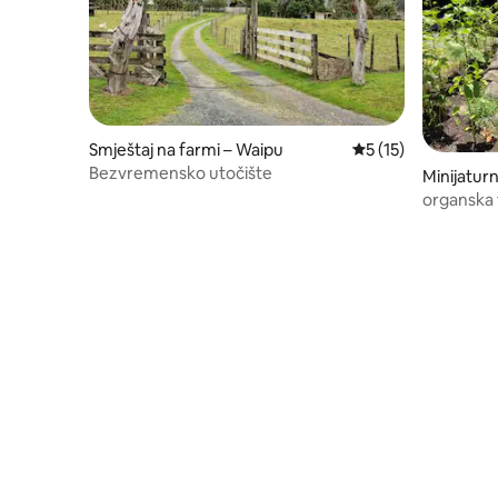
Smještaj na farmi – Waipu
Prosječna ocjena: 5
5 (15)
Bezvremensko utočište
Minijatur
organska 
luci.