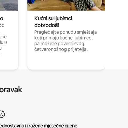
no
Kućni su ljubimci
dobrodošli
 od
,
Pregledajte ponudu smještaja
uće
koji primaju kućne ljubimce,
du u
pa možete povesti svog
u
četveronožnog prijatelja.
.
boravak
ednostavno izražene mjesečne cijene