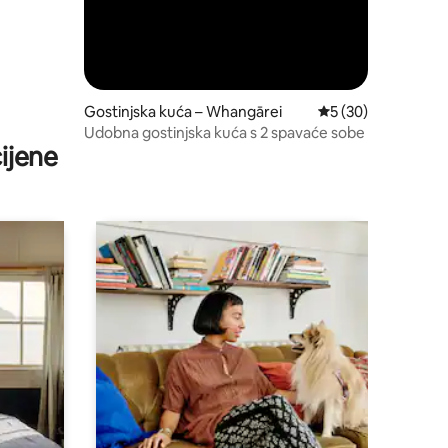
Gostinjska kuća – Whangārei
Prosječna ocjena: 5
5 (30)
Udobna gostinjska kuća s 2 spavaće sobe
ijene