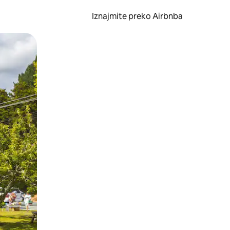
Iznajmite preko Airbnba
li prelaskom prstom po zaslonu.