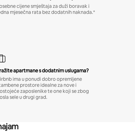
osebne cijene smještaja za duži boravak i
edna mjesečna rata bez dodatnih naknada.*
ražite apartmane s dodatnim uslugama?
irbnb ima u ponudi dobro opremljene
tambene prostore idealne za nove i
ostojeće zaposlenike te one koji se zbog
osla sele u drugi grad.
 najam