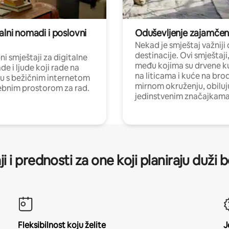
alni nomadi i poslovni
Oduševljenje zajamče
Nekad je smještaj važniji
destinacije. Ovi smještaji
i smještaji za digitalne
među kojima su drvene k
e i ljude koji rade na
na liticama i kuće na bro
nu s bežičnim internetom
mirnom okruženju, obiluj
ebnim prostorom za rad.
jedinstvenim značajkama
ji i prednosti za one koji planiraju duži 
Fleksibilnost koju želite
J