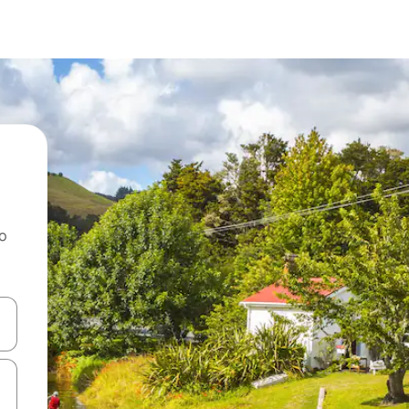
ao
dati koristeći se strelicama prema gore i prema dolje, kao i dodirom i