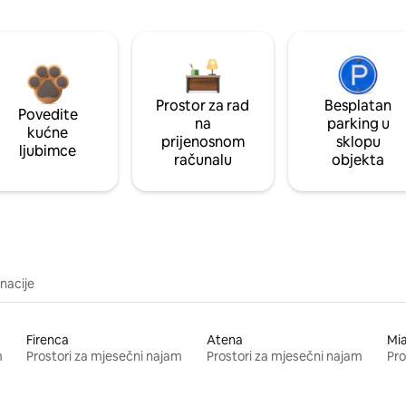
Prostor za rad
Besplatan
Povedite
na
parking u
kućne
prijenosnom
sklopu
ljubimce
računalu
objekta
inacije
Firenca
Atena
Mi
m
Prostori za mjesečni najam
Prostori za mjesečni najam
Pro