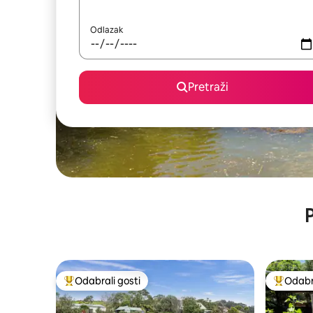
Odlazak
Pretraži
P
Odabrali gosti
Odabra
Među najviše rangiranima s oznakom „Odabrali gosti”
Među naj