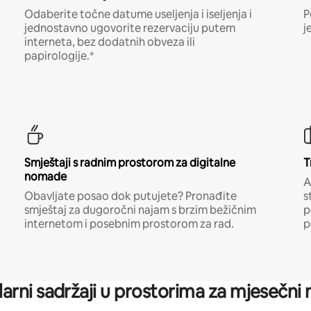
Odaberite točne datume useljenja i iseljenja i
P
jednostavno ugovorite rezervaciju putem
j
interneta, bez dodatnih obveza ili
papirologije.*
Smještaji s radnim prostorom za digitalne
T
nomade
A
Obavljate posao dok putujete? Pronađite
s
smještaj za dugoročni najam s brzim bežičnim
p
internetom i posebnim prostorom za rad.
p
arni sadržaji u prostorima za mjesečni