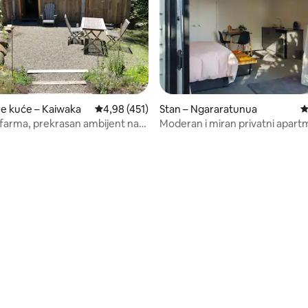
/5, recenzija: 15
ne kuće – Kaiwaka
Prosječna ocjena: 4,98/5, recenzija: 451
4,98 (451)
Stan – Ngararatunua
P
farma, prekrasan ambijent na
Moderan i miran privatni apart
Whangareiju