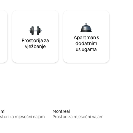
Apartman s
Prostorija za
dodatnim
vježbanje
uslugama
ami
Montreal
stori za mjesečni najam
Prostori za mjesečni najam