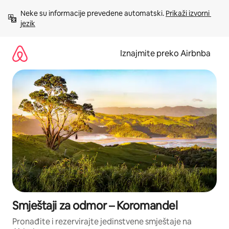
Prijeđi
Neke su informacije prevedene automatski. 
Prikaži izvorni 
na
jezik
sadržaj
Iznajmite preko Airbnba
Smještaji za odmor – Koromandel
Pronađite i rezervirajte jedinstvene smještaje na