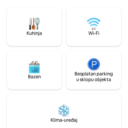
metara do Hotties Eatery/Bar ili Hot
Waves Cafe Posteljina/ručnici su
osigurani. Nažalost, nije dozvoljeno
pušenje, kućni ljubimci ni kampiranje.
Naknada za čišćenje uključuje naknadu
za kvalitetnu posteljinu NAPOMENA:
Kuhinja
Wi-Fi
otprilike sredinom siječnja na susjednom
posjedu započet će izgradnja kuće.
Besplatan parking
Bazen
u sklopu objekta
Klima-uređaj