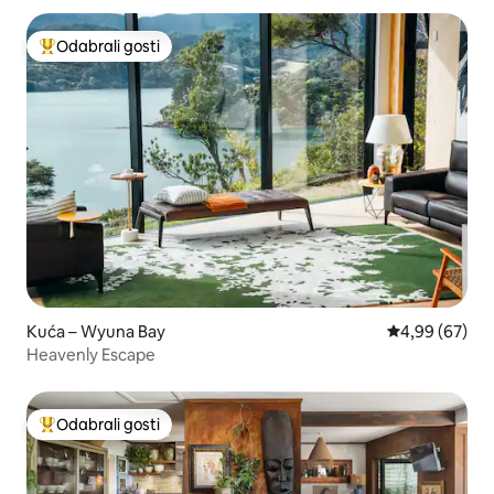
Odabrali gosti
Među najviše rangiranima s oznakom „Odabrali gosti”
Kuća – Wyuna Bay
Prosječna ocje
4,99 (67)
Heavenly Escape
Odabrali gosti
Među najviše rangiranima s oznakom „Odabrali gosti”