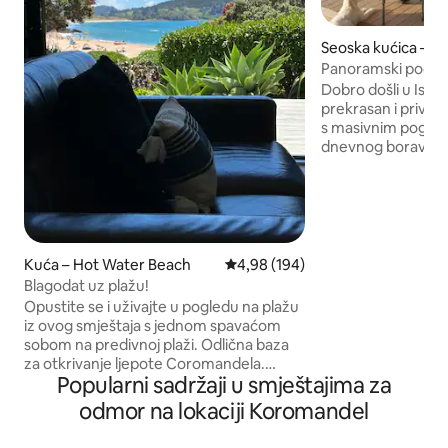
Seoska kućica – 
Panoramski pogled
View Cottage
Dobro došli u Isla
prekrasan i privat
s masivnim pogled
dnevnog boravka i
Pristupite ogromno
prostorije, s hlad
koje doba dana. Os
kuće na 1,5 hektar
opremljenom kuhin
sušilicom, garnitu
Kuća – Hot Water Beach
Prosječna ocjena: 4,98/5, recenzi
4,98 (194)
otvorenom i rošti
Blagodat uz plažu!
radnim stolom i do
Opustite se i uživajte u pogledu na plažu
parkiranje. Uživajte
iz ovog smještaja s jednom spavaćom
neograničenom b
sobom na predivnoj plaži. Odlična baza
internetu Starlink
za otkrivanje ljepote Coromandela.
najboljeg prijatelj
Popularni sadržaji u smještajima za
Probudite se uz pogled na ocean i
potpun.
pređite na pijesak. Jednostavno za topli
odmor na lokaciji Koromandel
bazen s niskom vodostajom. Bliss! Nije
vam do kuhanja? Zatim hodajte nekoliko