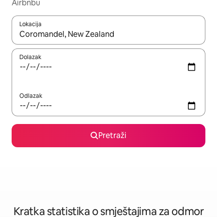
Airbnbu
Lokacija
Kada budu dostupni rezultati, moći ćete ih pregledati koristeći
Dolazak
Odlazak
Pretraži
Kratka statistika o smještajima za odmor