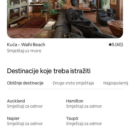
Kuća – Waihi Beach
Prosječna o
5 (40)
Smještaj uz more
Destinacije koje treba istražiti
Obližnje destinacije
Druge vrste smještaja
Najpopularnije
Auckland
Hamilton
Smještaji za odmor
Smještaji za odmor
Napier
Taupō
Smještaji za odmor
Smještaji za odmor