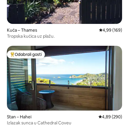
Kuća – Thames
Prosječna ocjen
4,99 (169)
Tropska kućica uz plažu.
Odabrali gosti
Među najviše rangiranima s oznakom „Odabrali gosti”
Stan – Hahei
Prosječna ocjen
4,89 (290)
Izlazak sunca u Cathedral Coveu