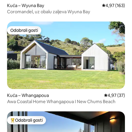
Kuća – Wyuna Bay
Prosječna ocjen
4,97 (163)
Coromandel, uz obalu zaljeva Wyuna Bay
Odabrali gosti
Odabrali gosti
Kuća – Whangapoua
Prosječna ocje
4,97 (37)
Awa Coastal Home Whangapoua I New Chums Beach
Odabrali gosti
Među najviše rangiranima s oznakom „Odabrali gosti”