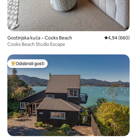
Gostinjska kuća – Cooks Beach
Prosječna ocjen
4,94 (660)
Cooks Beach Studio Escape
Odabrali gosti
Među najviše rangiranima s oznakom „Odabrali gosti”