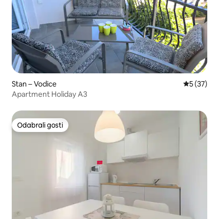
Stan – Vodice
Prosječna 
5 (37)
Apartment Holiday A3
Odabrali gosti
Odabrali gosti