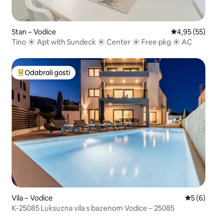
Stan – Vodice
Prosječna ocje
4,95 (55)
Tino ☀ Apt with Sundeck ☀ Center ☀ Free pkg ☀ AC
Odabrali gosti
Među najviše rangiranima s oznakom „Odabrali gosti”
Vila – Vodice
Prosječna
5 (6)
K-25085 Luksuzna vila s bazenom Vodice – 25085