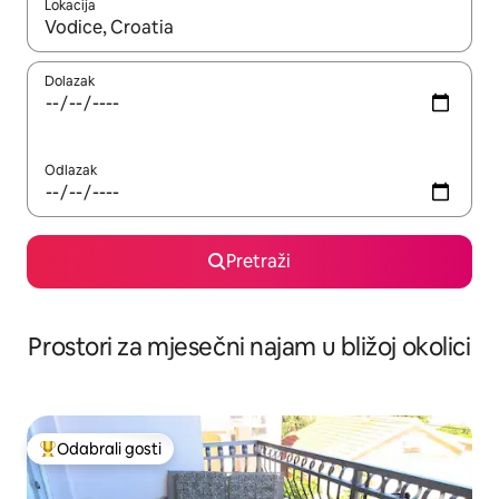
Lokacija
Kada budu dostupni rezultati, moći ćete ih pregledati koristeći
Dolazak
Odlazak
Pretraži
Prostori za mjesečni najam u bližoj okolici
Odabrali gosti
Među najviše rangiranima s oznakom „Odabrali gosti”