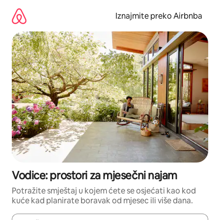
Prijeđi
na
Iznajmite preko Airbnba
sadržaj
Vodice: prostori za mjesečni najam
Potražite smještaj u kojem ćete se osjećati kao kod
kuće kad planirate boravak od mjesec ili više dana.