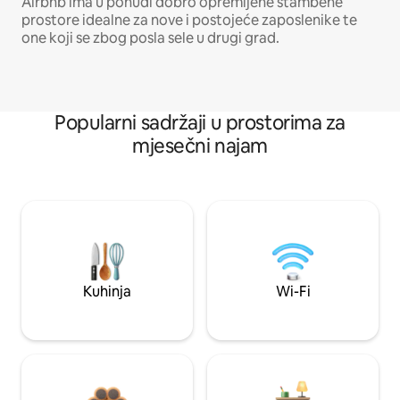
Airbnb ima u ponudi dobro opremljene stambene
prostore idealne za nove i postojeće zaposlenike te
one koji se zbog posla sele u drugi grad.
Popularni sadržaji u prostorima za
mjesečni najam
Kuhinja
Wi-Fi