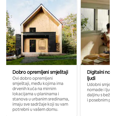
Dobro opremljeni smještaji
Digitalni noma
ljudi
Ovi dobro opremljeni
smještaji, među kojima ima
Udobni smještaj
drvenih kuća na mirnim
nomade i ljude 
lokacijama u planinama i
daljinu s bežič
stanova u urbanim sredinama,
i posebnim pro
imaju sve sadržaje koji su vam
potrebni u vašem domu.