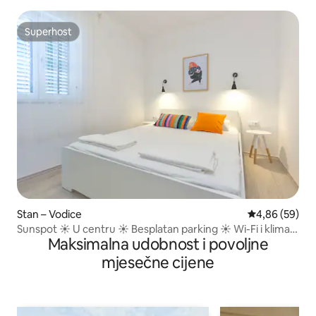
Superhost
Superhost
Stan – Vodice
Prosječna ocje
4,86 (59)
Sunspot ☀ U centru ☀ Besplatan parking ☀ Wi-Fi i klima-
Maksimalna udobnost i povoljne
uređaj
mjesečne cijene