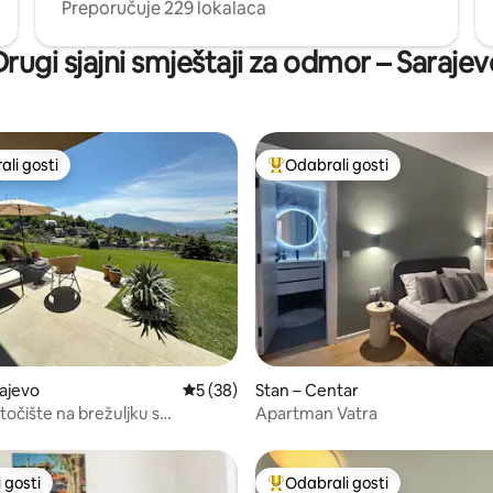
Preporučuje 229 lokalaca
Drugi sjajni smještaji za odmor – Sarajev
li gosti
Odabrali gosti
više rangiranima s oznakom „Odabrali gosti”
Među najviše rangiranima s oz
5, recenzija: 26
rajevo
Prosječna ocjena: 5/5, recenzija: 38
5 (38)
Stan – Centar
očište na brežuljku s
Apartman Vatra
im proljetnim pogledom
 gosti
Odabrali gosti
 gosti
Među najviše rangiranima s oz