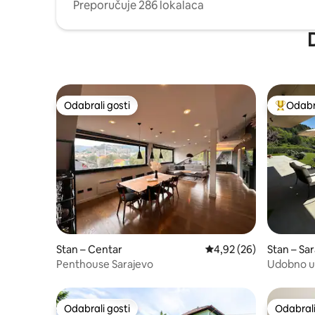
Preporučuje 286 lokalaca
Odabrali gosti
Odabra
Odabrali gosti
Među naj
Stan – Centar
Prosječna ocjena: 4,92/
4,92 (26)
Stan – Sa
Penthouse Sarajevo
Udobno ut
prekrasn
Odabrali gosti
Odabrali
Odabrali gosti
Odabrali