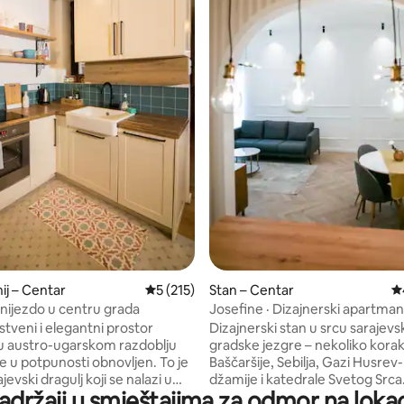
, recenzija: 108
j – Centar
Prosječna ocjena: 5/5, recenzija: 215
5 (215)
Stan – Centar
Pr
ijezdo u centru grada
Josefine · Dizajnerski apartman 
grad
stveni i elegantni prostor
Dizajnerski stan u srcu sarajevs
u austro-ugarskom razdoblju
gradske jezgre – nekoliko kora
e u potpunosti obnovljen. To je
Baščaršije, Sebilja, Gazi Husre
 koji se nalazi u
džamije i katedrale Svetog Srca. Mož
adržaji u smještajima za odmor na lokac
ada, na pješačkoj udaljenosti od
primiti 4 osobe u dvije spavaće