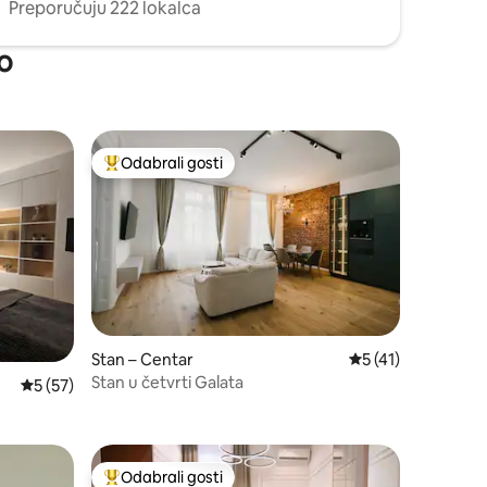
Preporučuju 222 lokalca
o
Odabrali gosti
nakom „Odabrali gosti”
Među najviše rangiranima s oznakom „Odabrali gosti”
Stan – Centar
Prosječna ocjena: 5
5 (41)
Stan u četvrti Galata
Prosječna ocjena: 5/5, recenzija: 57
5 (57)
Odabrali gosti
nakom „Odabrali gosti”
Među najviše rangiranima s oznakom „Odabrali gosti”