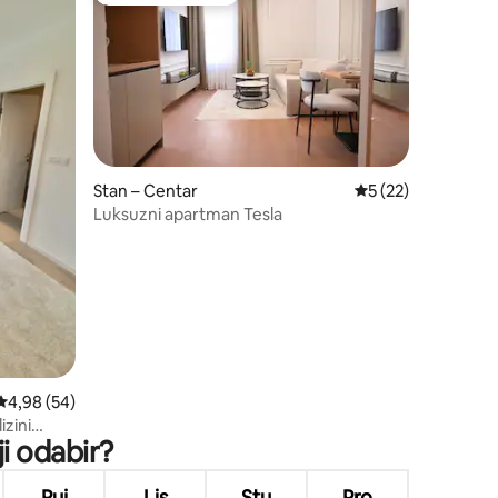
Stan – Centar
Prosječna ocjena: 5
5 (22)
Luksuzni apartman Tesla
Prosječna ocjena: 4,98/5, recenzija: 54
4,98 (54)
zini
ji odabir?
Ruj
Lis
Stu
Pro