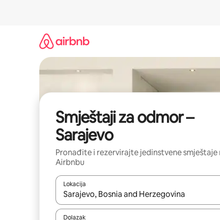
Prijeđi
na
sadržaj
Smještaji za odmor –
Sarajevo
Pronađite i rezervirajte jedinstvene smještaje
Airbnbu
Lokacija
Kada budu dostupni rezultati, moći ćete ih pregle
Dolazak