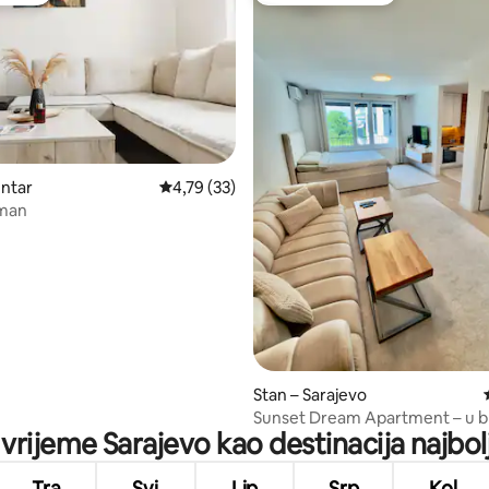
5, recenzija: 55
ntar
Prosječna ocjena: 4,79/5, recenzija: 33
4,79 (33)
man
Stan – Sarajevo
Sunset Dream Apartment – u bli
 vrijeme Sarajevo kao destinacija najbol
zračne luke
Tra
Svi
Lip
Srp
Kol