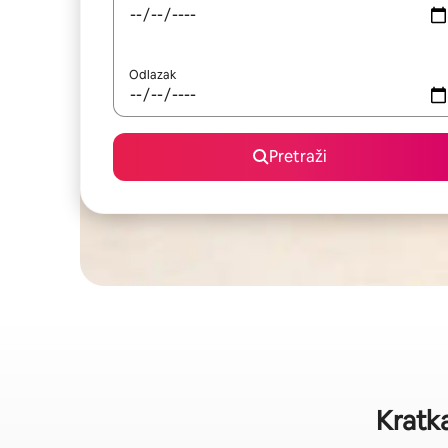
Odlazak
Pretraži
Kratka