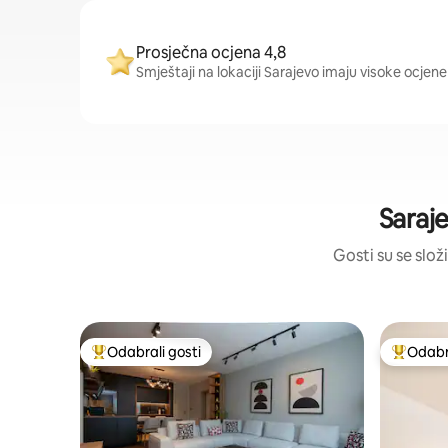
Prosječna ocjena 4,8
Smještaji na lokaciji Sarajevo imaju visoke ocjene
Saraj
Gosti su se složi
Odabrali gosti
Odabra
Među najviše rangiranima s oznakom „Odabrali gosti”
Među naj