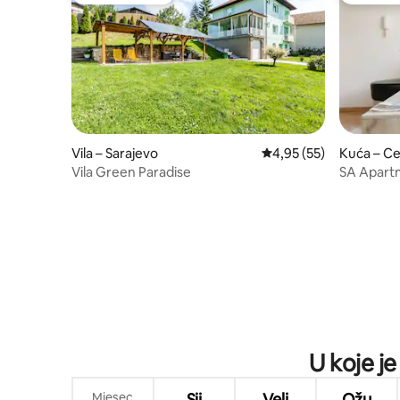
Vila – Sarajevo
Prosječna ocjena: 4,95/
4,95 (55)
Kuća – Ce
Vila Green Paradise
SA Apart
U koje je
Mjesec
Sij
Velj
Ožu