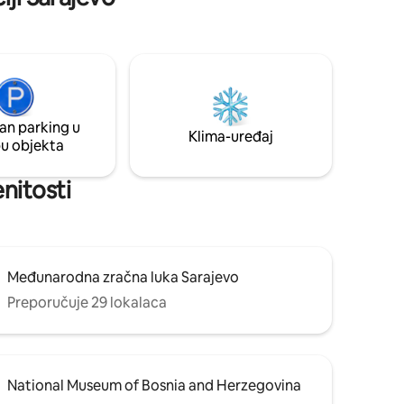
queen-
puno
 mramorna
ni poda,
grad,
tflixom.
lji ili
an parking u
vo Film
Klima-uređaj
pu objekta
enitosti
Međunarodna zračna luka Sarajevo
Preporučuje 29 lokalaca
National Museum of Bosnia and Herzegovina