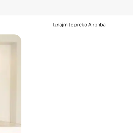
Iznajmite preko Airbnba
li prelaskom prstom po zaslonu.