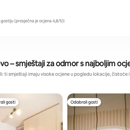
 gostiju (prosječna je ocjena 4,8/5)!
evo – smještaji za odmor s najboljim oc
li: ti smještaji imaju visoke ocjene u pogledu lokacije, čistoće i
li gosti
Odabrali gosti
više rangiranima s oznakom „Odabrali gosti”
Odabrali gosti