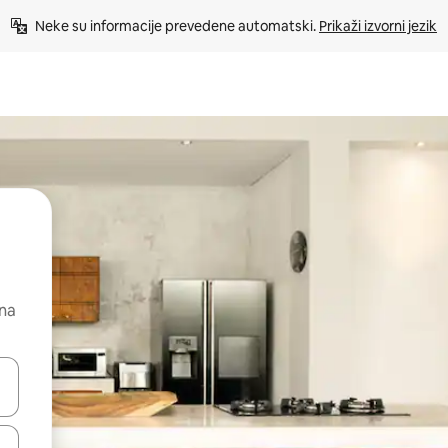
Neke su informacije prevedene automatski. 
Prikaži izvorni jezik
 na
dati koristeći se strelicama prema gore i prema dolje, kao i dodirom i