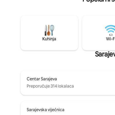
restorana
tramvajsk
Savršeno 
kako biste
ugodna at
osjećate k
kavu i dor
vina u po
Kuhinja
Wi-F
čekamo d
Sarajev
Centar Sarajeva
Preporučuje 314 lokalaca
Sarajevska vijećnica