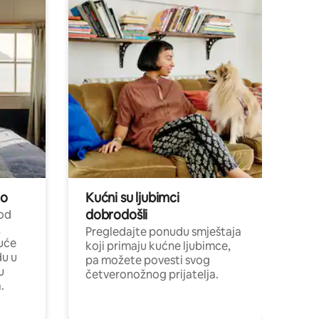
no
Kućni su ljubimci
dobrodošli
 od
,
Pregledajte ponudu smještaja
uće
koji primaju kućne ljubimce,
du u
pa možete povesti svog
u
četveronožnog prijatelja.
.