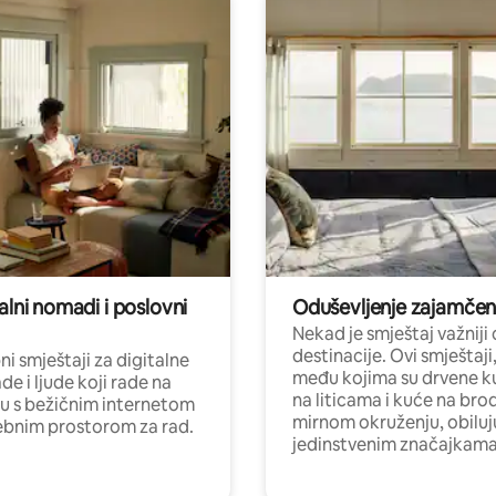
alni nomadi i poslovni
Oduševljenje zajamče
Nekad je smještaj važniji
destinacije. Ovi smještaji
i smještaji za digitalne
među kojima su drvene k
e i ljude koji rade na
na liticama i kuće na bro
nu s bežičnim internetom
mirnom okruženju, obiluj
ebnim prostorom za rad.
jedinstvenim značajkama