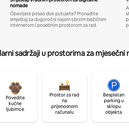
nomade
A
Obavljate posao dok putujete? Pronađite
s
smještaj za dugoročni najam s brzim bežičnim
p
internetom i posebnim prostorom za rad.
p
arni sadržaji u prostorima za mjesečni
Prostor za rad
Besplatan
Povedite
na
parking u
kućne
prijenosnom
sklopu
ljubimce
računalu
objekta