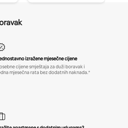
boravak
ednostavno izražene mjesečne cijene
osebne cijene smještaja za duži boravak i
edna mjesečna rata bez dodatnih naknada.*
ražite apartmane s dodatnim uslugama?