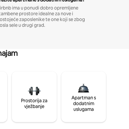
irbnb ima u ponudi dobro opremljene
tambene prostore idealne za nove i
ostojeće zaposlenike te one koji se zbog
osla sele u drugi grad.
 najam
Apartman s
Prostorija za
dodatnim
vježbanje
uslugama