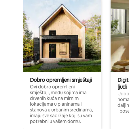
Dobro opremljeni smještaji
Digit
ljudi
Ovi dobro opremljeni
smještaji, među kojima ima
Udobn
drvenih kuća na mirnim
nomad
lokacijama u planinama i
dalji
stanova u urbanim sredinama,
i pos
imaju sve sadržaje koji su vam
potrebni u vašem domu.