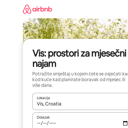
Prijeđi
na
sadržaj
Vis: prostori za mjesečni
najam
Potražite smještaj u kojem ćete se osjećati k
kod kuće kad planirate boravak od mjesec ili
više dana.
Lokacija
Kada budu dostupni rezultati, moći ćete ih pregle
Dolazak