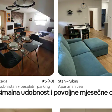
/5, recenzija: 12
žega
Prosječna ocjena: 5/5, recenzija: 43
5 (43)
Stan – Sibinj
 sobni stan + besplatni parking
Apartman Lea
imalna udobnost i povoljne mjesečne c