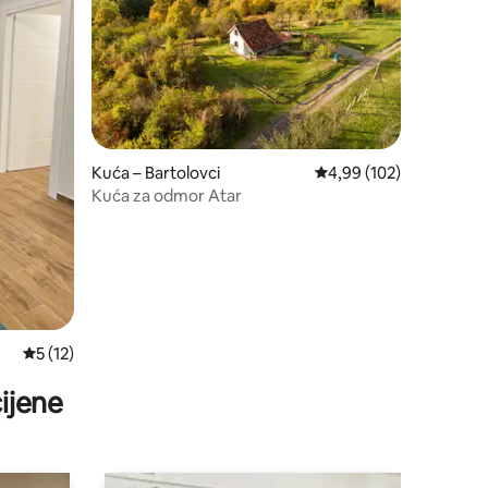
Kuća – Bartolovci
Prosječna ocjena: 4,99/
4,99 (102)
Kuća za odmor Atar
Prosječna ocjena: 5/5, recenzija: 12
5 (12)
ijene