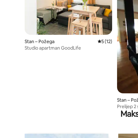
Stan – Požega
Prosječna ocjena: 5
5 (12)
Studio apartman GoodLife
Stan – Po
Prelijep 2
Maks