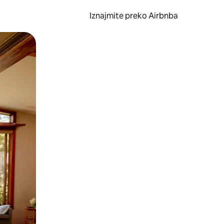
Iznajmite preko Airbnba
li prelaskom prstom po zaslonu.