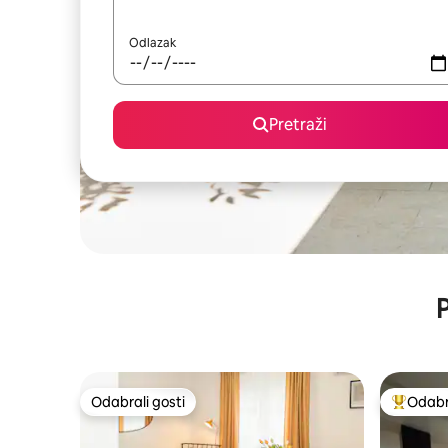
Odlazak
Pretraži
P
Odabrali gosti
Odabra
Odabrali gosti
Među naj