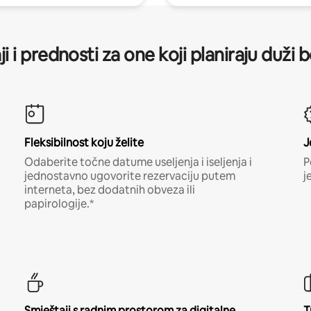
ji i prednosti za one koji planiraju duži 
Fleksibilnost koju želite
J
Odaberite točne datume useljenja i iseljenja i
P
jednostavno ugovorite rezervaciju putem
j
interneta, bez dodatnih obveza ili
papirologije.*
Smještaji s radnim prostorom za digitalne
T