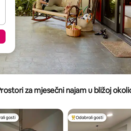
rostori za mjesečni najam u bližoj okoli
li gosti
Odabrali gosti
više rangiranima s oznakom „Odabrali gosti”
Među najviše rangiranima s oz