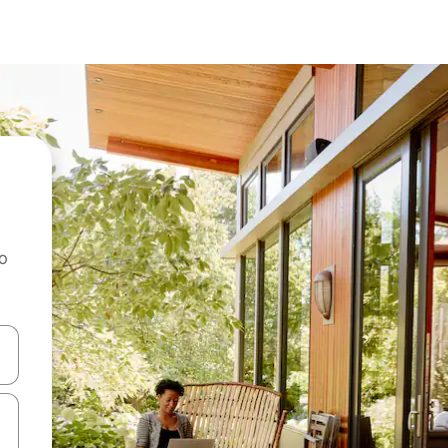
ao
dati koristeći se strelicama prema gore i prema dolje, kao i dodirom i