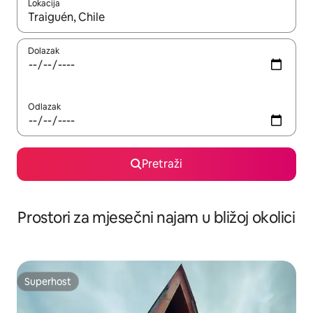
Lokacija
Kada budu dostupni rezultati, moći ćete ih pregledati koristeći
Dolazak
Odlazak
Pretraži
Prostori za mjesečni najam u bližoj okolici
Superhost
Superhost