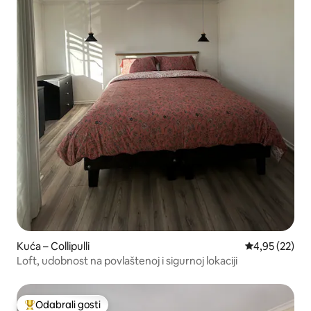
Kuća – Collipulli
Prosječna ocje
4,95 (22)
Loft, udobnost na povlaštenoj i sigurnoj lokaciji
Odabrali gosti
Među najviše rangiranima s oznakom „Odabrali gosti”