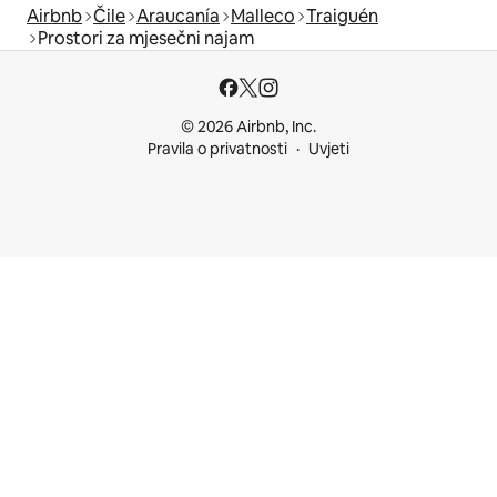
Airbnb
Čile
Araucanía
Malleco
Traiguén
Prostori za mjesečni najam
© 2026 Airbnb, Inc.
Pravila o privatnosti
Uvjeti