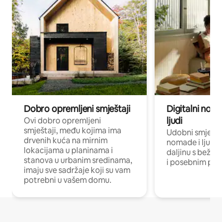
Dobro opremljeni smještaji
Digitalni noma
ljudi
Ovi dobro opremljeni
smještaji, među kojima ima
Udobni smještaj
drvenih kuća na mirnim
nomade i ljude 
lokacijama u planinama i
daljinu s bežič
stanova u urbanim sredinama,
i posebnim pro
imaju sve sadržaje koji su vam
potrebni u vašem domu.