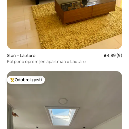
Stan – Lautaro
Prosječna ocj
4,89 (9)
Potpuno opremljen apartman u Lautaru
Odabrali gosti
Među najviše rangiranima s oznakom „Odabrali gosti”