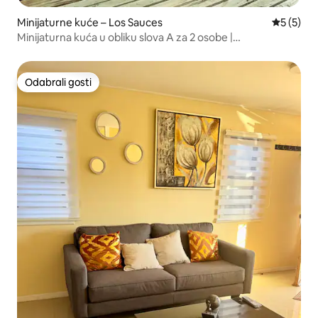
Minijaturne kuće – Los Sauces
Prosječna
5 (5)
Minijaturna kuća u obliku slova A za 2 osobe |
Priroda/opuštanje
Odabrali gosti
Odabrali gosti