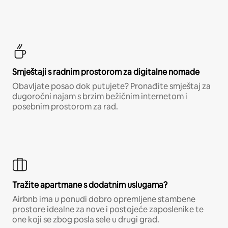
Smještaji s radnim prostorom za digitalne nomade
Obavljate posao dok putujete? Pronađite smještaj za
dugoročni najam s brzim bežičnim internetom i
posebnim prostorom za rad.
Tražite apartmane s dodatnim uslugama?
Airbnb ima u ponudi dobro opremljene stambene
prostore idealne za nove i postojeće zaposlenike te
one koji se zbog posla sele u drugi grad.