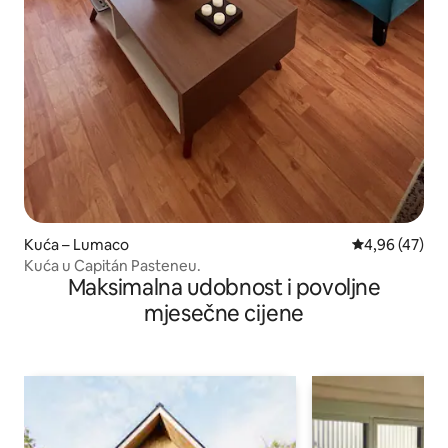
Kuća – Lumaco
Prosječna ocje
4,96 (47)
Kuća u Capitán Pasteneu.
Maksimalna udobnost i povoljne
mjesečne cijene