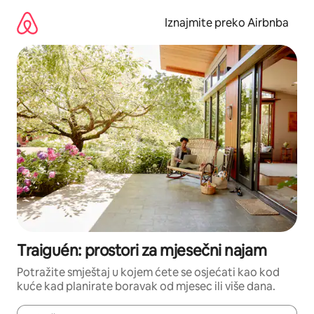
Prijeđi
na
Iznajmite preko Airbnba
sadržaj
Traiguén: prostori za mjesečni najam
Potražite smještaj u kojem ćete se osjećati kao kod
kuće kad planirate boravak od mjesec ili više dana.