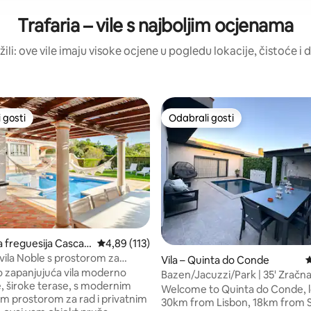
Trafaria – vile s najboljim ocjenama
žili: ove vile imaju visoke ocjene u pogledu lokacije, čistoće i d
 gosti
Odabrali gosti
 gosti
Odabrali gosti
, recenzija: 143
ja freguesija Cascais
Prosječna ocjena: 4,89/5, recenzija: 113
4,89 (113)
vila Noble s prostorom za
Vila – Quinta do Conde
P
 rad
 zapanjujuća vila moderno
Bazen/Jacuzzi/Park | 35' Zračna 
, široke terase, s modernim
km Lisabon
Welcome to Quinta do Conde, 
im prostorom za rad i privatnim
30km from Lisbon, 18km from 