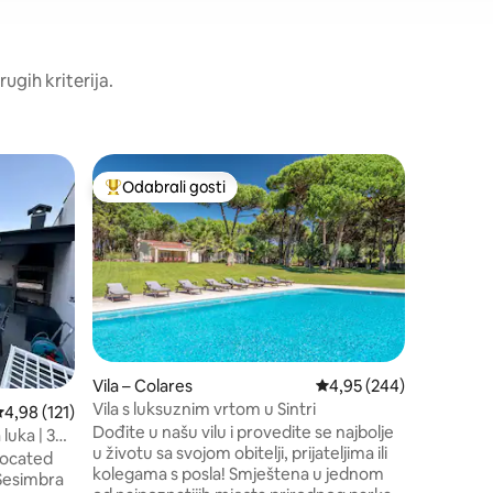
rugih kriterija.
Vila – Ch
Odabrali gosti
Odabr
Među najviše rangiranima s oznakom „Odabrali gosti”
Među na
Oasis Bea
s bazen
Dobro doš
s privat
vanjskom
minuta od
Caparice,
Vila ima 
za družen
potreban za 6 os
Vila – Colares
Prosječna ocjena: 4,95/
4,95 (244)
kvalitet
Vila s luksuznim vrtom u Sintri
rosječna ocjena: 4,98/5, recenzija: 121
4,98 (121)
ukrasima 
Dođite u našu vilu i provedite se najbolje
dostupno
luka | 30
u životu sa svojom obitelji, prijateljima ili
za kadu i
located
kolegama s posla! Smještena u jednom
tuširanje,
Sesimbra