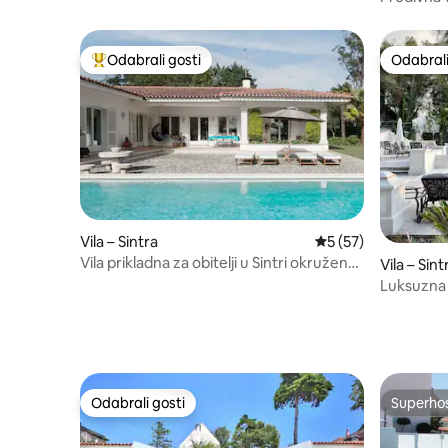
plaže
Odabrali gosti
Odabrali
Među najviše rangiranima s oznakom „Odabrali gosti”
Odabrali
Vila – Sintra
Prosječna ocjena: 5/
5 (57)
Vila prikladna za obitelji u Sintri okružena
Vila – Sint
prirodom
Luksuzna 
grijani ba
Odabrali gosti
Superho
Odabrali gosti
Superho