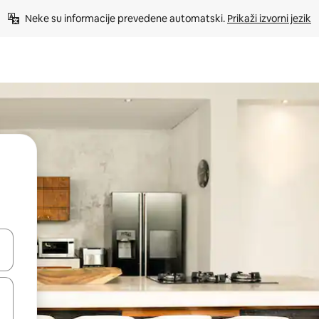
Neke su informacije prevedene automatski. 
Prikaži izvorni jezik
dati koristeći se strelicama prema gore i prema dolje, kao i dodirom i