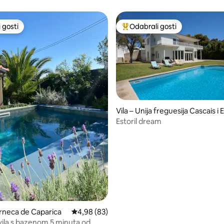
 gosti
Odabrali gosti
 gosti
Među najviše rangiranima s oz
Vila – Unija freguesija Cascais i 
/5, recenzija: 21
toril
Estoril dream
arneca de Caparica
Prosječna ocjena: 4,98/5, recenzija: 83
4,98 (83)
vila s bazenom 5 minuta od