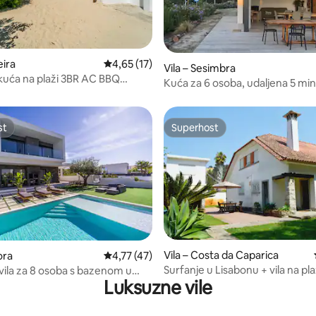
/5, recenzija: 10
eira
Prosječna ocjena: 4,65/5, recenzija: 17
4,65 (17)
Vila – Sesimbra
kuća na plaži 3BR AC BBQ
Kuća za 6 osoba, udaljena 5 mi
plaže
st
Superhost
st
Superhost
, recenzija: 179
Vila – Costa da Caparica
ora
Prosječna ocjena: 4,77/5, recenzija: 47
4,77 (47)
Surfanje u Lisabonu + vila na pla
ila za 8 osoba s bazenom u
Luksuzne vile
f terena i plaža