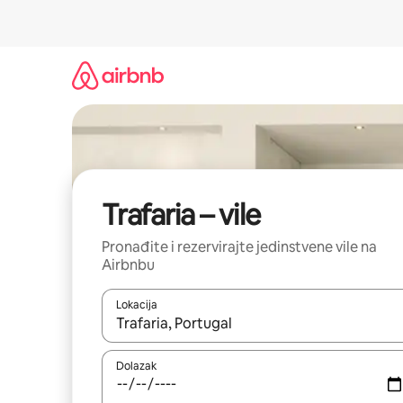
Prijeđi
na
sadržaj
Trafaria – vile
Pronađite i rezervirajte jedinstvene vile na
Airbnbu
Lokacija
Kada budu dostupni rezultati, moći ćete ih pregle
Dolazak