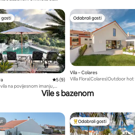
 gosti
Odabrali gosti
 gosti
Odabrali gosti
Vila – Colares
5, recenzija: 57
Villa Flora|Colares|Outdoor hot
ra
Prosječna ocjena: 5/5, recenzija: 9
5 (9)
jacuzzi
vila na povijesnom imanju,
Vile s bazenom
zen
st
Odabrali gosti
st
Među najviše rangiranima s oz