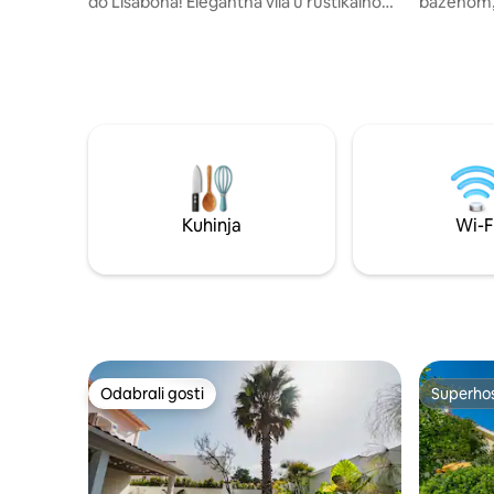
do Lisabona! Elegantna vila u rustikalnom
bazenom, 
okruženju šarmantno je portugalsko
dobrodošlic
utočište. Uživajte u zalascima sunca s
su sobe ap
terase. Plivajte u ograđenom grijanom
isključivo vam
bazenu. Opustite se u elegantnom
u neposred
salonu. Družite se u šarmantnom baru ili
što ga či
na stolu s 12 sjedala. Kuhajte u dobro
istraživanje g
opremljenoj kuhinji. Testirajte svoje
radnim od
vještine na vanjskom roštilju ili pećnici na
ekskluziv
drva. Zatim prenoćite u jedan od bračnih
unutar obj
kreveta.
kojem tre
Kuhinja
Wi-F
Odabrali gosti
Superho
Odabrali gosti
Superho