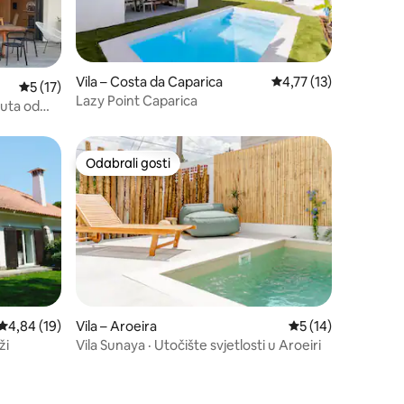
Vila – Costa da Caparica
Prosječna ocjena: 4,77
4,77 (13)
Prosječna ocjena: 5/5, recenzija: 17
5 (17)
Lazy Point Caparica
nuta od
Odabrali gosti
Odabrali gosti
Prosječna ocjena: 4,84/5, recenzija: 19
4,84 (19)
Vila – Aroeira
Prosječna ocjena: 5
5 (14)
ži
Vila Sunaya · Utočište svjetlosti u Aroeiri