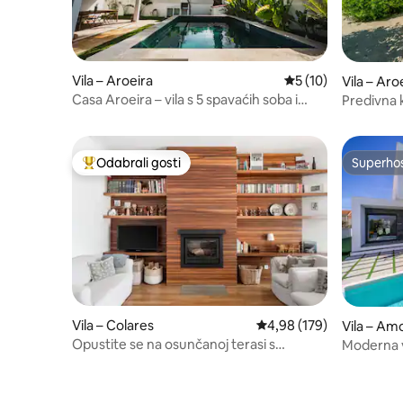
Vila – Aroeira
Prosječna ocjena: 5
5 (10)
Vila – Aro
Casa Aroeira – vila s 5 spavaćih soba i
Predivna 
bazenom u blizini oceana
Aroeira
Odabrali gosti
Superho
Među najviše rangiranima s oznakom „Odabrali gosti”
Superho
Vila – Colares
Prosječna ocjena: 4,98/5
4,98 (179)
Vila – Am
Opustite se na osunčanoj terasi s
Moderna v
bazenom. Prikladno za djecu
blizini gol