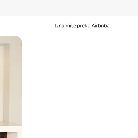
Iznajmite preko Airbnba
li prelaskom prstom po zaslonu.