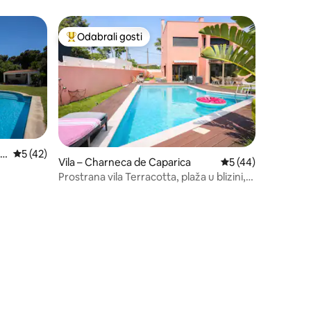
Odabrali gosti
nakom „Odabrali gosti”
Među najviše rangiranima s oznakom „Odabrali gosti”
Es
Prosječna ocjena: 5/5, recenzija: 42
5 (42)
Vila – Charneca de Caparica
Prosječna ocjena: 5
5 (44)
Prostrana vila Terracotta, plaža u blizini,
bazen i klima-uređaj