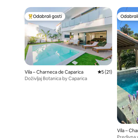
Odabrali gosti
Odabrali
Među najviše rangiranima s oznakom „Odabrali gosti”
Odabrali
Vila – Charneca de Caparica
Prosječna ocjena: 5
5 (21)
Doživljaj Botanica by Caparica
Vila – Ch
Predivna 