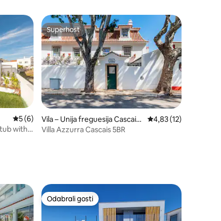
Superhost
Superhost
Prosječna ocjena: 5/5, recenzija: 6
5 (6)
Vila – Unija freguesija Cascais i
Prosječna ocjena: 4,83
4,83 (12)
Estoril
 tub with
Villa Azzurra Cascais 5BR
Odabrali gosti
nakom „Odabrali gosti”
Odabrali gosti