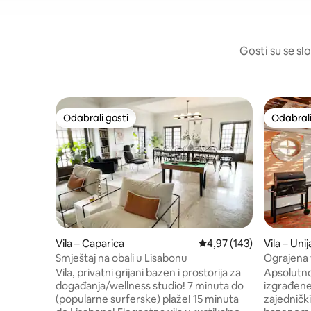
Gosti su se slo
Odabrali gosti
Odabrali
Odabrali gosti
Odabrali
Vila – Caparica
Prosječna ocjena: 4,97/5
4,97 (143)
Vila – Uni
i Estoril
Smještaj na obali u Lisabonu
Ograjena 
zajednički
Vila, privatni grijani bazen i prostorija za
Apsolutno
događanja/wellness studio! 7 minuta do
izgrađene
(popularne surferske) plaže! 15 minuta
zajedničk