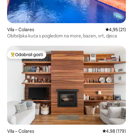
Vila – Colares
Prosječna ocje
4,95 (21)
Obiteljska kuća s pogledom na more, bazen, vrt, djeca
Odabrali gosti
Među najviše rangiranima s oznakom „Odabrali gosti”
Vila – Colares
Prosječna ocjen
4,98 (179)