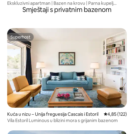
Ekskluzivni apartman | Bazen na krovu | Parna kupelj
Smještaji s privatnim bazenom
byHost-Point
Superhost
Superhost
Kuća u nizu – Unija freguesija Cascais i Estoril
Prosječna ocjen
4,85 (122)
Vila Estoril Luminous u blizini mora s grijanim bazenom