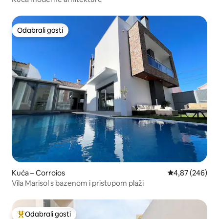
Odabrali gosti
Odabrali gosti
Kuća – Corroios
Prosječna ocjen
4,87 (246)
Vila Marisol s bazenom i pristupom plaži
Odabrali gosti
Među najviše rangiranima s oznakom „Odabrali gosti”