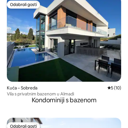
Odabrali gosti
Odabrali gosti
Kuća – Sobreda
Prosječna 
5 (10)
Vila s privatnim bazenom u Almadi
Kondominiji s bazenom
Odabrali gosti