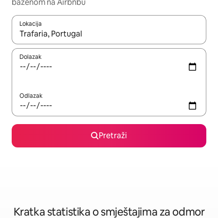
bazenom na Airbnbu
Lokacija
Kada budu dostupni rezultati, moći ćete ih pregledati koristeći
Dolazak
Odlazak
Pretraži
Kratka statistika o smještajima za odmor