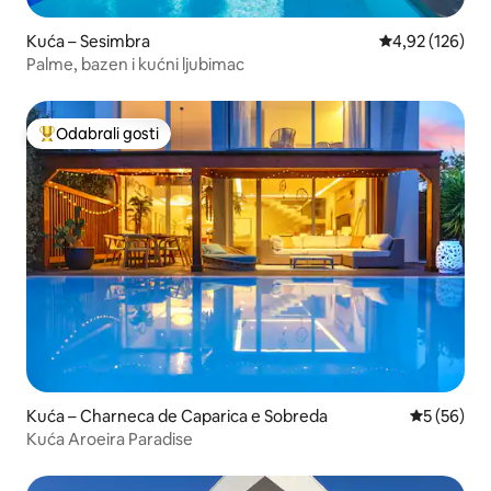
Kuća – Sesimbra
Prosječna ocjen
4,92 (126)
Palme, bazen i kućni ljubimac
Odabrali gosti
Među najviše rangiranima s oznakom „Odabrali gosti”
Kuća – Charneca de Caparica e Sobreda
Prosječna o
5 (56)
Kuća Aroeira Paradise