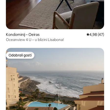
Kondominij – Oeiras
Prosječna ocje
4,98 (47)
Oceanview 4 U – u blizini Lisabona!
Odabrali gosti
Odabrali gosti