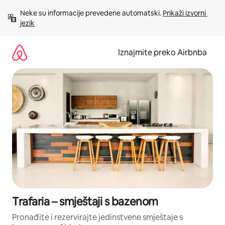
Prijeđi
Neke su informacije prevedene automatski. 
Prikaži izvorni 
na
jezik
sadržaj
Iznajmite preko Airbnba
Trafaria – smještaji s bazenom
Pronađite i rezervirajte jedinstvene smještaje s