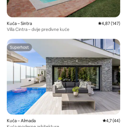
Kuća – Sintra
Prosječna ocjen
4,87 (147)
Villa Cintra – dvije predivne kuće
Superhost
Superhost
Kuća – Almada
Prosječna oc
4,7 (44)
Kuća moderne arhitekture