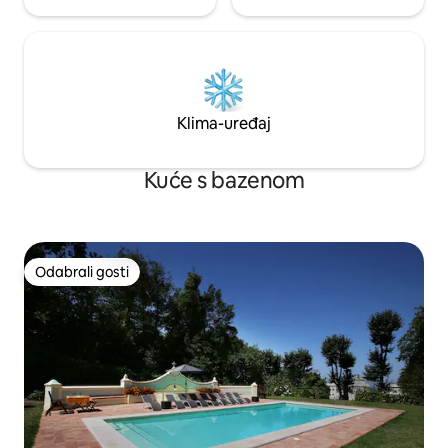
informacija o regiji. Volim voziti bicikl i
poznajem Serru kao stražnji dio ruke.
Mogu podijeliti tajne planina i savjetovati
najbolje restorane u regiji. Malveira da
Serra, slikovito selo pored Cascaisa i
Lisabona (20 min), s pješačkim stazama u
Serra de Sintri i njegovim spomenicima.
Klima-uređaj
Guincho Beach i njegove divlje dine sa
svojom jedinstvenom ljepotom raj su za
surfanje/kitesurfing/jedrenje na dasci.
Kuće s bazenom
Savjetujem vam da se koristite vlastitim
automobilom.
Odabrali gosti
Odabrali gosti