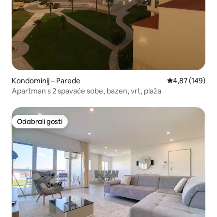
Kondominij – Parede
Prosječna ocjen
4,87 (149)
Apartman s 2 spavaće sobe, bazen, vrt, plaža
Odabrali gosti
Odabrali gosti