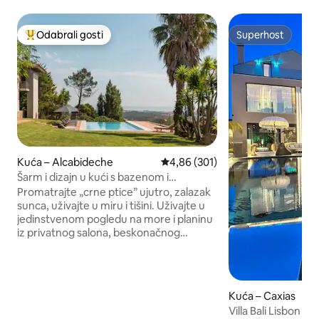
Odabrali gosti
Superhost
Među najviše rangiranima s oznakom „Odabrali gosti”
Superhost
Kuća – Alcabideche
Prosječna ocjena: 4,86/5, recenz
4,86 (301)
Šarm i dizajn u kući s bazenom i
predivnim pogledom na more i planine
Promatrajte „crne ptice” ujutro, zalazak
sunca, uživajte u miru i tišini. Uživajte u
jedinstvenom pogledu na more i planinu
iz privatnog salona, beskonačnog
bazena, „Serra de Sintra”- čarobne
planine, začarane šume, samostana i
palača. Mogućnost uključivanja radnog
stola. Postoji i mogućnost prihvaćanja
Kuća – Caxias
vjenčanja, ako ste u malim grupama, uz
Villa Bali Lisbon
dodatnu naknadu. Za više informacija