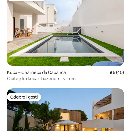
Kuća – Charneca da Caparica
Prosječna o
5 (40)
Obiteljska kuća s bazenom i vrtom
Odabrali gosti
Odabrali gosti