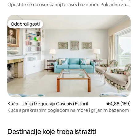
Opustite se na osunčanoj terasi s bazenom. Prikladno za
djecu
Odabrali gosti
Odabrali gosti
Kuća – Unija freguesija Cascais i Estoril
Prosječna ocjen
4,88 (159)
Kuća s prekrasnim pogledom na more i grijanim bazenom
Destinacije koje treba istražiti