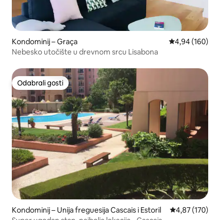
Kondominij – Graça
Prosječna ocjen
4,94 (160)
Nebesko utočište u drevnom srcu Lisabona
Odabrali gosti
Odabrali gosti
Kondominij – Unija freguesija Cascais i Estoril
Prosječna ocjen
4,87 (170)