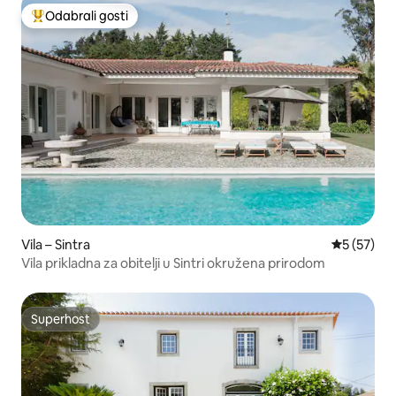
Odabrali gosti
Među najviše rangiranima s oznakom „Odabrali gosti”
Vila – Sintra
Prosječna 
5 (57)
Vila prikladna za obitelji u Sintri okružena prirodom
Superhost
Superhost