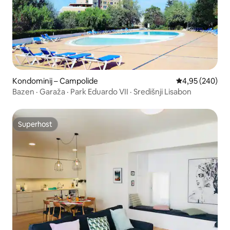
Kondominij – Campolide
Prosječna ocjen
4,95 (240)
Bazen · Garaža · Park Eduardo VII · Središnji Lisabon
Superhost
Superhost