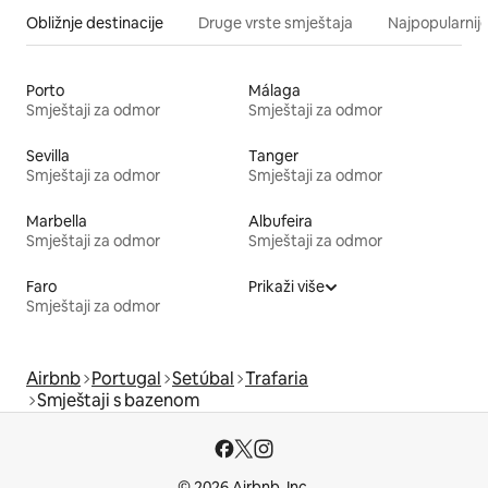
Obližnje destinacije
Druge vrste smještaja
Najpopularnije
Porto
Málaga
Smještaji za odmor
Smještaji za odmor
Sevilla
Tanger
Smještaji za odmor
Smještaji za odmor
Marbella
Albufeira
Smještaji za odmor
Smještaji za odmor
Faro
Prikaži više
Smještaji za odmor
Airbnb
Portugal
Setúbal
Trafaria
Smještaji s bazenom
© 2026 Airbnb, Inc.