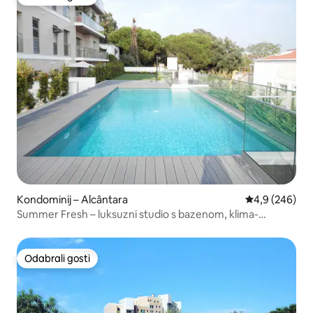
Odabrali gosti
Kondominij – Alcântara
Prosječna ocje
4,9 (246)
Summer Fresh – luksuzni studio s bazenom, klima-
uređajem i parkirnim mjestom
Odabrali gosti
Odabrali gosti