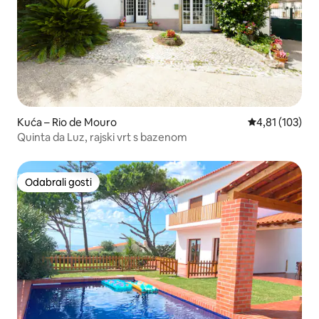
Kuća – Rio de Mouro
Prosječna ocjen
4,81 (103)
Quinta da Luz, rajski vrt s bazenom
Odabrali gosti
Odabrali gosti