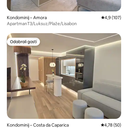
Kondominij – Amora
Prosječna ocje
4,9 (107)
ApartmanT3/Luksuz/Plaže/Lisabon
Odabrali gosti
Odabrali gosti
Kondominij – Costa da Caparica
Prosječna ocje
4,78 (50)