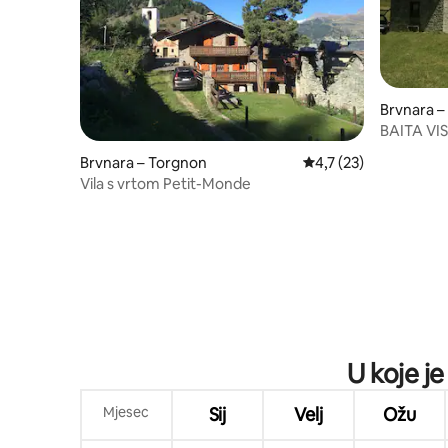
Brvnara 
BAITA VI
Brvnara – Torgnon
Prosječna ocjena: 4,7/
4,7 (23)
Vila s vrtom Petit-Monde
U koje je
Mjesec
Sij
Velj
Ožu