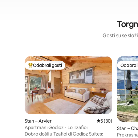
Torgn
Gosti su se složi
Odabrali gosti
Odabrali
Među najviše rangiranima s oznakom „Odabrali gosti”
Odabrali
Stan – Arvier
Prosječna ocjena: 5/
5 (30)
Apartmani Godioz - Lo Tzafioi
Stan – C
Dobro došli u Tzafioi di Godioz Suites:
Prekrasna