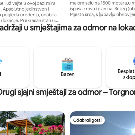
ima dah
malom selu na 1600 metara,u mi
e i uživajte u ovoj oazi mira i
ispaša krava i planina. Snijeg (ob
. Apsolutno jedinstven i
Mjesto srca, s ljubavlju obnovlj
 pogledu uređenja, odabira
čuvajući drevne grede krova. P
je. Prekrasan stan u
adržaji u smještajima za odmor na loka
pogled s velikih prozora i poseb
 kući u Alpima doline D'Aosta
one u potrazi za mirom, toplino
ravak opremljen do najsitnijih
opuštanjem. Namještaj je vrlo li
ri udobne spavaće sobe, dvije
iznad svega, ali i živahnije boje, 
i vanjski prostori prikladni i za
moderne udobnosti. Tihi izleti,
da možete uživati u predivnim
krpljama, tako i na skijama.
a i roštiljanju s pogledom na
snijeg. Privatna sauna na
m + 150 €
Besplat
i
Bazen
sklo
Drugi sjajni smještaji za odmor – Torgno
Odabrali gosti
Odabrali gosti