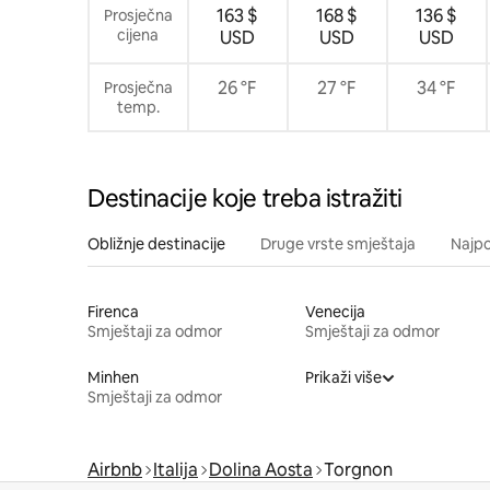
163 $
168 $
136 $
Prosječna
cijena
USD
USD
USD
26 °F
27 °F
34 °F
Prosječna
temp.
Destinacije koje treba istražiti
Obližnje destinacije
Druge vrste smještaja
Najpo
Firenca
Venecija
Smještaji za odmor
Smještaji za odmor
Minhen
Prikaži više
Smještaji za odmor
Airbnb
Italija
Dolina Aosta
Torgnon