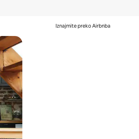
Iznajmite preko Airbnba
li prelaskom prstom po zaslonu.