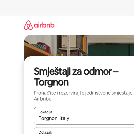
Prijeđi
na
sadržaj
Smještaji za odmor –
Torgnon
Pronađite i rezervirajte jedinstvene smještaje
Airbnbu
Lokacija
Kada budu dostupni rezultati, moći ćete ih pregle
Dolazak