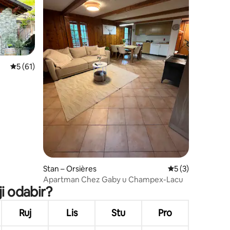
Prosječna ocjena: 5/5, recenzija: 61
5 (61)
Stan – Orsières
Prosječna ocjena: 
5 (3)
Apartman Chez Gaby u Champex-Lacu
ji odabir?
Ruj
Lis
Stu
Pro