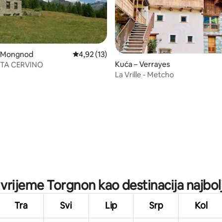
– Mongnod
Prosječna ocjena: 4,92/5, recenzija: 13
4,92 (13)
Kuća – Verrayes
STA CERVINO
La Vrille - Metcho
5, recenzija: 23
 vrijeme Torgnon kao destinacija najbol
Tra
Svi
Lip
Srp
Kol