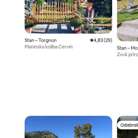
Stan – Torgnon
Prosječna ocjena: 4,83/
4,83 (29)
Planinska koliba Cervin
Stan – M
Zvuk prir
Odabrali
Odabrali