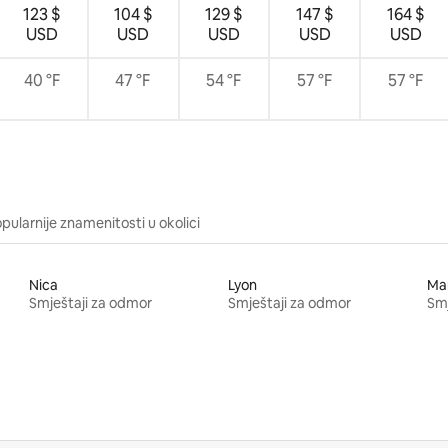
123 $
104 $
129 $
147 $
164 $
USD
USD
USD
USD
USD
40 °F
47 °F
54 °F
57 °F
57 °F
pularnije znamenitosti u okolici
Nica
Lyon
Mar
Smještaji za odmor
Smještaji za odmor
Smj