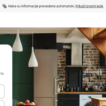
Neke su informacije prevedene automatski. 
Prikaži izvorni jezik
 na
dati koristeći se strelicama prema gore i prema dolje, kao i dodirom i