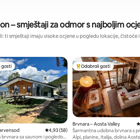
on – smještaji za odmor s najboljim oc
li: ti smještaji imaju visoke ocjene u pogledu lokacije, čistoće i
 gosti
Odabrali gosti
 gosti
Među najviše rangiranima s oz
5, recenzija: 30
Brvnara – Aosta Valley
P
harvensod
Prosječna ocjena: 4,93/5, recenzija: 58
4,93 (58)
Šarmantna udobna brvnara s p
pogledom
 brvnara sa saunom i pogledom
Alpi, planine, Italija, dolina Aost