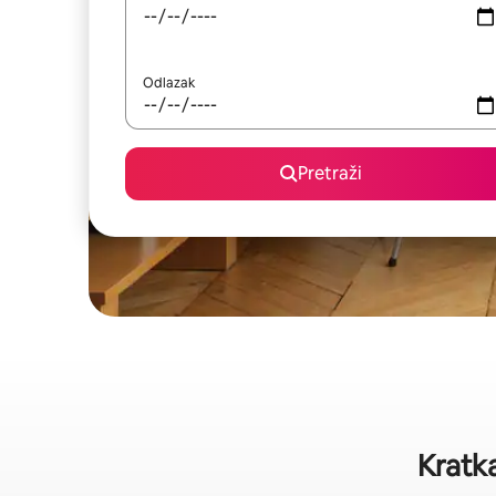
Odlazak
Pretraži
Kratka