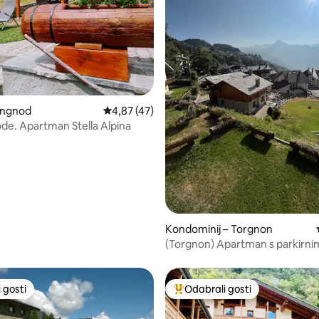
5, recenzija: 29
ongnod
Prosječna ocjena: 4,87/5, recenzija: 47
4,87 (47)
ode. Apartman Stella Alpina
Kondominij – Torgnon
(Torgnon) Apartman s parkirni
mjestom 10 min od staza
 gosti
Odabrali gosti
 gosti
Među najviše rangiranima s oz