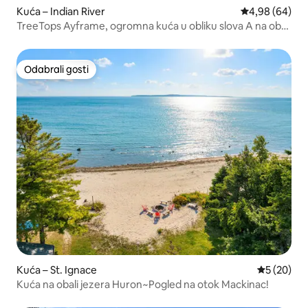
Kuća – Indian River
Prosječna ocje
4,98 (64)
TreeTops Ayframe, ogromna kuća u obliku slova A na obali
rijeke
Odabrali gosti
Odabrali gosti
Kuća – St. Ignace
Prosječna o
5 (20)
Kuća na obali jezera Huron~Pogled na otok Mackinac!