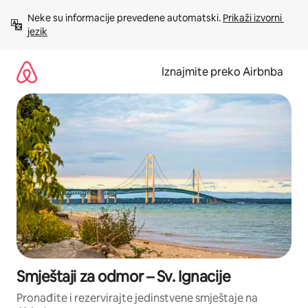
Prijeđi
Neke su informacije prevedene automatski. 
Prikaži izvorni 
na
jezik
sadržaj
Iznajmite preko Airbnba
Smještaji za odmor – Sv. Ignacije
Pronađite i rezervirajte jedinstvene smještaje na