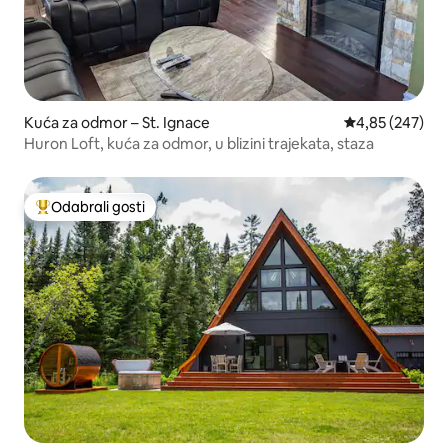
Kuća za odmor – St. Ignace
Prosječna ocjen
4,85 (247)
Huron Loft, kuća za odmor, u blizini trajekata, staza
Odabrali gosti
Među najviše rangiranima s oznakom „Odabrali gosti”