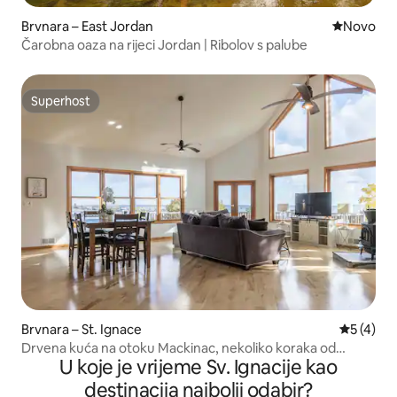
Brvnara – East Jordan
Novi smješ
Novo
Čarobna oaza na rijeci Jordan | Ribolov s palube
Superhost
Superhost
Brvnara – St. Ignace
Prosječna
5 (4)
Drvena kuća na otoku Mackinac, nekoliko koraka od
U koje je vrijeme Sv. Ignacije kao
trajekta, za 12 osoba
destinacija najbolji odabir?