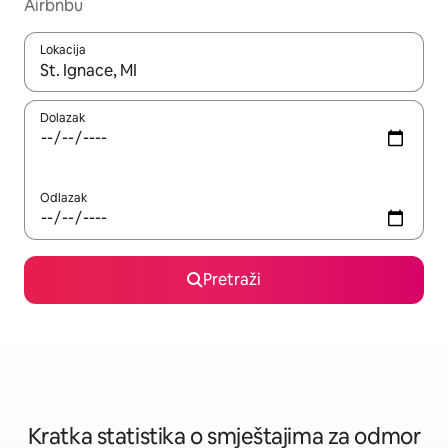
Airbnbu
Lokacija
Kada budu dostupni rezultati, moći ćete ih pregledati koristeći
Dolazak
Odlazak
Pretraži
Kratka statistika o smještajima za odmor