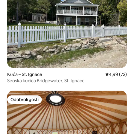
Kuća – St. Ignace
Prosječna ocje
4,99 (72)
Seoska kućica Bridgewater, St. Ignace
Odabrali gosti
Odabrali gosti