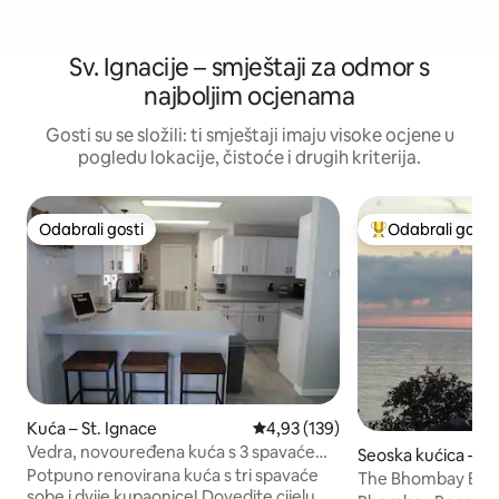
Sv. Ignacije – smještaji za odmor s
najboljim ocjenama
Gosti su se složili: ti smještaji imaju visoke ocjene u
pogledu lokacije, čistoće i drugih kriterija.
Odabrali gosti
Odabrali gosti
Odabrali gosti
Među najviše ran
Kuća – St. Ignace
Prosječna ocjena: 4,93/5, recenz
4,93 (139)
Vedra, novouređena kuća s 3 spavaće
Seoska kućica – St
sobe u blizini grada
Potpuno renovirana kuća s tri spavaće
The Bhombay Bea
sobe i dvije kupaonice! Dovedite cijelu